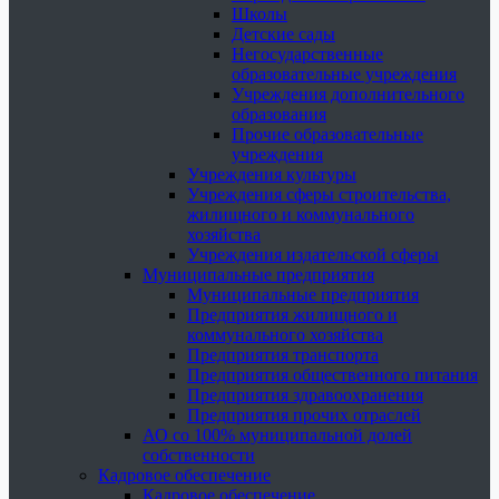
Школы
Детские сады
Негосударственные
образовательные учреждения
Учреждения дополнительного
образования
Прочие образовательные
учреждения
Учреждения культуры
Учреждения сферы строительства,
жилищного и коммунального
хозяйства
Учреждения издательской сферы
Муниципальные предприятия
Муниципальные предприятия
Предприятия жилищного и
коммунального хозяйства
Предприятия транспорта
Предприятия общественного питания
Предприятия здравоохранения
Предприятия прочих отраслей
АО со 100% муниципальной долей
собственности
Кадровое обеспечение
Кадровое обеспечение