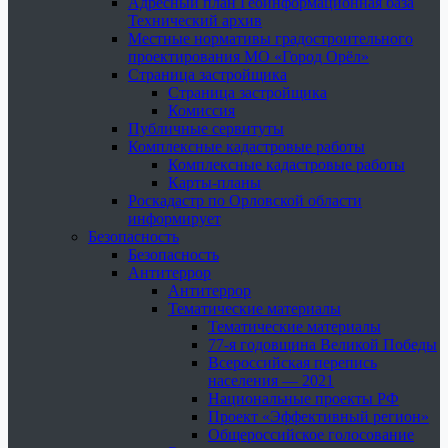
Адресный план Геоинформационная база
Технический архив
Местные нормативы градостроительного
проектирования МО «Город Орёл»
Страница застройщика
Страница застройщика
Комиссия
Публичные сервитуты
Комплексные кадастровые работы
Комплексные кадастровые работы
Карты-планы
Роскадастр по Орловской области
информирует
Безопасность
Безопасность
Антитеррор
Антитеррор
Тематические материалы
Тематические материалы
77-я годовщина Великой Победы
Всероссийская перепись
населения — 2021
Национальные проекты РФ
Проект «Эффективный регион»
Общероссийское голосование