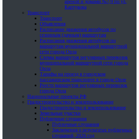
ареной и домами №7,9 по ул.
Картукова
Транспорт
Транспорт
Объявления
Расписание движения автобусов по
сезонным (дачным) маршрутам
Расписания движения автобусов по
маршрутам муниципальной маршрутной
сети города Орла
Схемы маршрутов регулярных перевозок
муниципальной маршрутной сети города
Орла
Тарифы на проезд в городском
пассажирском транспорте в городе Орле
Реестр маршрутов регулярных перевозок
города Орла
Национальные проекты РФ
Градостроительство и землепользование
Градостроительство и землепользование
Земельные участки
Публичные слушания
Публичные слушания
Заключения о результатах публичных
слушаний, 2026 год