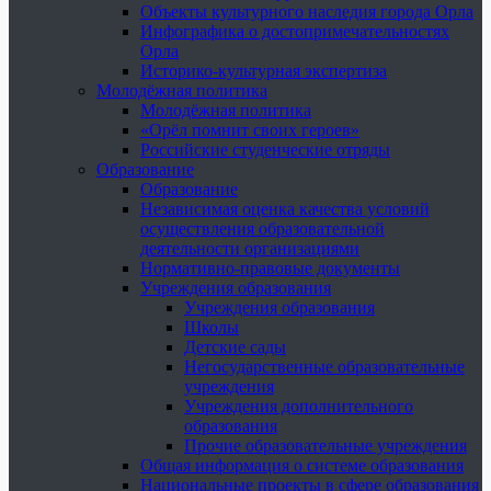
Объекты культурного наследия города Орла
Инфографика о достопримечательностях
Орла
Историко-культурная экспертиза
Молодёжная политика
Молодёжная политика
«Орёл помнит своих героев»
Российские студенческие отряды
Образование
Образование
Независимая оценка качества условий
осуществления образовательной
деятельности организациями
Нормативно-правовые документы
Учреждения образования
Учреждения образования
Школы
Детские сады
Негосударственные образовательные
учреждения
Учреждения дополнительного
образования
Прочие образовательные учреждения
Общая информация о системе образования
Национальные проекты в сфере образования