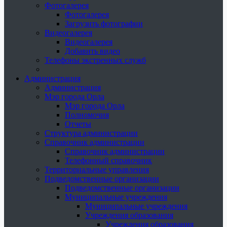
Фотогалерея
Фотогалерея
Загрузить фотографии
Видеогалерея
Видеогалерея
Добавить видео
Телефоны экстренных служб
Администрация
Администрация
Мэр города Орла
Мэр города Орла
Полномочия
Отчеты
Структура администрации
Справочник администрации
Справочник администрации
Телефонный справочник
Территориальные управления
Подведомственные организации
Подведомственные организации
Муниципальные учреждения
Муниципальные учреждения
Учреждения образования
Учреждения образования