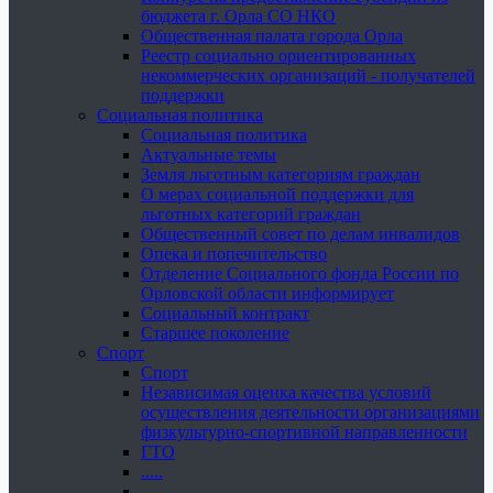
бюджета г. Орла СО НКО
Общественная палата города Орла
Реестр социально ориентированных
некоммерческих организаций - получателей
поддержки
Социальная политика
Социальная политика
Актуальные темы
Земля льготным категориям граждан
О мерах социальной поддержки для
льготных категорий граждан
Общественный совет по делам инвалидов
Опека и попечительство
Отделение Социального фонда России по
Орловской области информирует
Социальный контракт
Старшее поколение
Спорт
Спорт
Независимая оценка качества условий
осуществления деятельности организациями
физкультурно-спортивной направленности
ГТО
.....
......