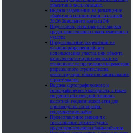
объектов в эксплуатацию.
Выдача разрешений на размещение
объектов в соответствии со статьей
39.36 Земельного кодекса РФ
Подготовка, регистрация и выдача
градостроительного плана земельного
участка
Предоставление разрешений на
условно разрешенный вид
использования участка или объекта
капитального строительства и на
отклонение от предельных параметров
разрешенного строительства,
реконструкции объектов капитального
строительства
Выдача картографического и
топографического материала, а также
сведений об исходной планово-
высотной геодезической сети для
производства топографо-
геодезических работ
Предоставление решения о
согласовании архитектурно-
градостроительного облика объекта