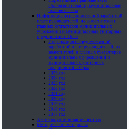
Нормативные правовые акты
Орловской области, муниципальные
правовые акты
Информация о среднемесячной заработной
плате руководителей, их заместителей и
главных бухгалтеров муниципальных
учреждений и муниципальных унитарных
предприятий г. Орла
Информация о среднемесячной
заработной плате руководителей, их
заместителей и главных бухгалтеров
муниципальных учреждений и
муниципальных унитарных
предприятий г. Орла
2025 год
2024 год
2023 год
2022 год
2021 год
2020 год
2019 год
2018 год
2017 год
Антикоррупционная экспертиза
Методические материалы