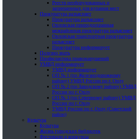
Реестр необорудованных и
запрещенных для купания мест
Прокуратура разъясняет
Прокуратура разъясняет
Орловская природоохранная
межрайонная прокуратура разъясняет
Орловская транспортная прокуратура
разъясняет
Прокуратура информирует
Полезно знать
Профилактика правонарушений
УМВД информирует
УМВД информирует
ОП № 1 (по Железнодорожному
району) УМВД России по г. Орлу
ОП № 2 (по Заводскому району) УМВД
России по г. Орлу
ОП № 3 (по Северному району) УМВД
России по г. Орлу
УМВД России по г. Орлу (Советский
район)
Культура
Культура
Жизнь городских библиотек
Фестивали и конкурсы