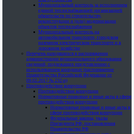
Муниципальный контроль за исполнением
единой теплоснабжающей организацией
обязательств по строительству,
реконструкции и (или) модернизации
объектов теплоснабжения
Муниципальный контроль на
автомобильном транспорте, городском
наземном электрическом транспорте и в
дорожном хозяйстве
Перечень находящихся в распоряжении
администрации муниципального образования
сведений, подлежащих представлению с
использованием координат (распоряжение
Правительства Российской Федерации от
09.02.2017 № 232-р)
Противодействие коррупции
Противодействие коррупции
Нормативные правовые и иные акты в сфере
противодействия коррупции
Нормативные правовые и иные акты в
сфере противодействия коррупции
Федеральные законы, указы
Президента РФ, постановления
Правительства РФ