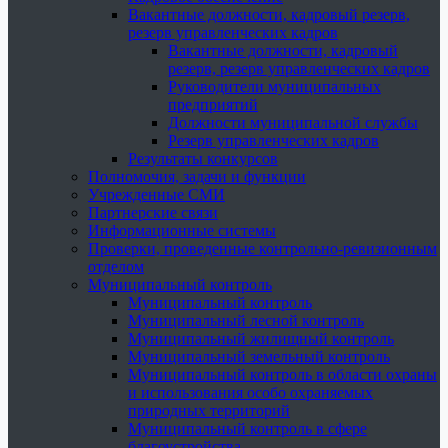
Вакантные должности, кадровый резерв,
резерв управленческих кадров
Вакантные должности, кадровый
резерв, резерв управленческих кадров
Руководители муниципальных
предприятий
Должности муниципальной службы
Резерв управленческих кадров
Результаты конкурсов
Полномочия, задачи и функции
Учрежденные СМИ
Партнерские связи
Информационные системы
Проверки, проведенные контрольно-ревизионным
отделом
Муниципальный контроль
Муниципальный контроль
Муниципальный лесной контроль
Муниципальный жилищный контроль
Муниципальный земельный контроль
Муниципальный контроль в области охраны
и использования особо охраняемых
природных территорий
Муниципальный контроль в сфере
благоустройства