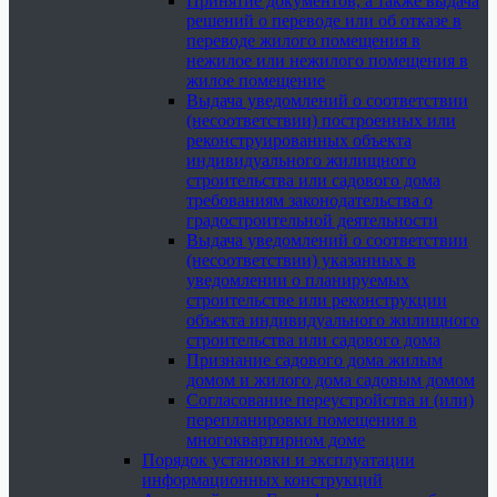
Принятие документов, а также выдача
решений о переводе или об отказе в
переводе жилого помещения в
нежилое или нежилого помещения в
жилое помещение
Выдача уведомлений о соответствии
(несоответствии) построенных или
реконструированных объекта
индивидуального жилищного
строительства или садового дома
требованиям законодательства о
градостроительной деятельности
Выдача уведомлений о соответствии
(несоответствии) указанных в
уведомлении о планируемых
строительстве или реконструкции
объекта индивидуального жилищного
строительства или садового дома
Признание садового дома жилым
домом и жилого дома садовым домом
Согласование переустройства и (или)
перепланировки помещения в
многоквартирном доме
Порядок установки и эксплуатации
информационных конструкций