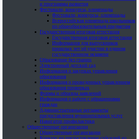
и программы развития
Фестивали, конкурсы, олимпиады
Фестивали, конкурсы, олимпиады
Всероссийская олимпиада школьников
по общеобразовательным предметам
Государственная итоговая аттестация
Государственная итоговая аттестация
Информация для выпускников
прошлых лет об участии в едином
государственном экзамене
Образование без границ
Электронный детский сад
Информация о закупках управления
образования
Информация о проведенных управлением
образования проверках
Формы и образцы заявлений
Информация о работе с обращениями
граждан
Административные регламенты
предоставления муниципальных услуг
Навигатор профилактики
Общественные организации
Общественные организации
Конкурс на предоставление субсидий из