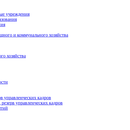
ные учреждения
азования
ния
щного и коммунального хозяйства
го хозяйства
ости
рв управленческих кадров
 резерв управленческих кадров
ятий