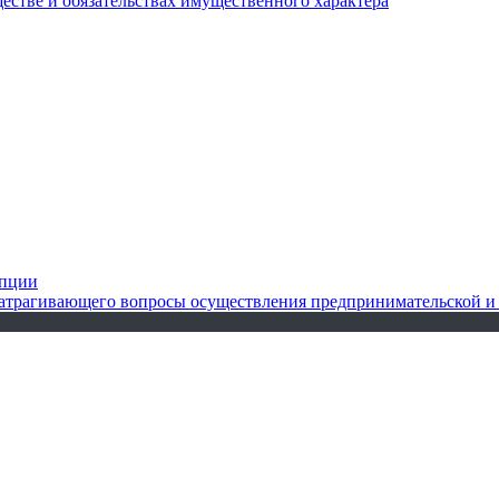
ществе и обязательствах имущественного характера
упции
 затрагивающего вопросы осуществления предпринимательской и