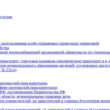
отделом
 использования особо охраняемых природных территорий
йства
ой теплоснабжающей организацией обязательств по строительс
ранспорте, городском наземном электрическом транспорте и в 
ции муниципального образования сведений, подлежащих предст
 № 232-р)
противодействия коррупции
фере противодействия коррупции
 РФ, постановления Правительства РФ
 области, муниципальные правовые акты
ате руководителей, их заместителей и главных бухгалтеров м
ой плате руководителей, их заместителей и главных бухгалте