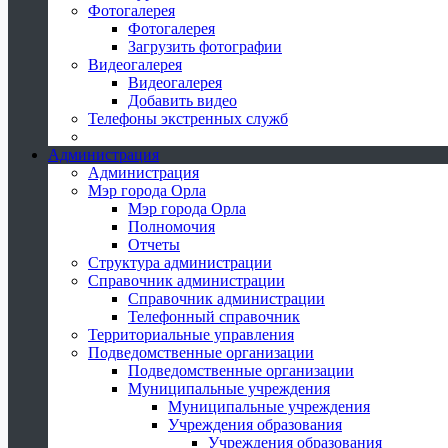
Фотогалерея
Фотогалерея
Загрузить фотографии
Видеогалерея
Видеогалерея
Добавить видео
Телефоны экстренных служб
Администрация
Администрация
Мэр города Орла
Мэр города Орла
Полномочия
Отчеты
Структура администрации
Справочник администрации
Справочник администрации
Телефонный справочник
Территориальные управления
Подведомственные организации
Подведомственные организации
Муниципальные учреждения
Муниципальные учреждения
Учреждения образования
Учреждения образования