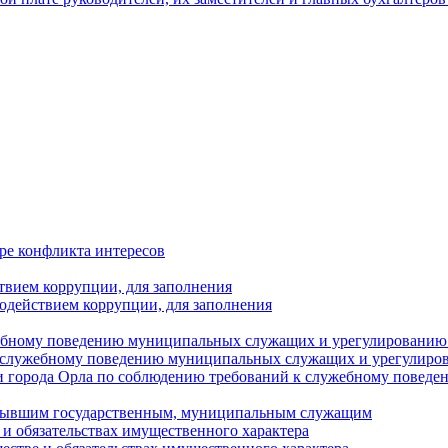
ре конфликта интересов
твием коррупции, для заполнения
одействием коррупции, для заполнения
ебному поведению муниципальных служащих и урегулированию 
 служебному поведению муниципальных служащих и урегулиро
 города Орла по соблюдению требований к служебному повед
с бывшим государственным, муниципальным служащим
е и обязательствах имущественного характера