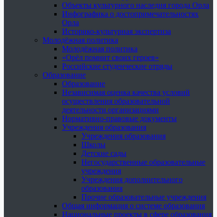
Объекты культурного наследия города Орла
Инфографика о достопримечательностях
Орла
Историко-культурная экспертиза
Молодёжная политика
Молодёжная политика
«Орёл помнит своих героев»
Российские студенческие отряды
Образование
Образование
Независимая оценка качества условий
осуществления образовательной
деятельности организациями
Нормативно-правовые документы
Учреждения образования
Учреждения образования
Школы
Детские сады
Негосударственные образовательные
учреждения
Учреждения дополнительного
образования
Прочие образовательные учреждения
Общая информация о системе образования
Национальные проекты в сфере образования