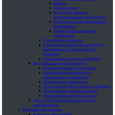
Школы
Детские сады
Негосударственные
образовательные учреждения
Учреждения дополнительного
образования
Прочие образовательные
учреждения
Учреждения культуры
Учреждения сферы строительства,
жилищного и коммунального
хозяйства
Учреждения издательской сферы
Муниципальные предприятия
Муниципальные предприятия
Предприятия жилищного и
коммунального хозяйства
Предприятия транспорта
Предприятия общественного питания
Предприятия здравоохранения
Предприятия прочих отраслей
АО со 100% муниципальной долей
собственности
Кадровое обеспечение
Кадровое обеспечение