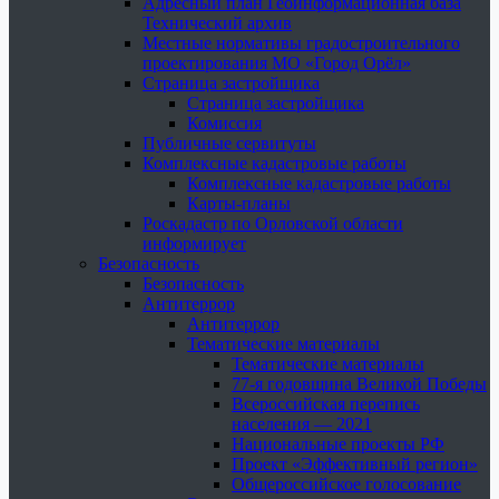
Адресный план Геоинформационная база
Технический архив
Местные нормативы градостроительного
проектирования МО «Город Орёл»
Страница застройщика
Страница застройщика
Комиссия
Публичные сервитуты
Комплексные кадастровые работы
Комплексные кадастровые работы
Карты-планы
Роскадастр по Орловской области
информирует
Безопасность
Безопасность
Антитеррор
Антитеррор
Тематические материалы
Тематические материалы
77-я годовщина Великой Победы
Всероссийская перепись
населения — 2021
Национальные проекты РФ
Проект «Эффективный регион»
Общероссийское голосование