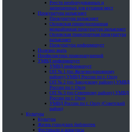
Реестр необорудованных и
запрещенных для купания мест
Прокуратура разъясняет
Прокуратура разъясняет
Орловская природоохранная
межрайонная прокуратура разъясняет
Орловская транспортная прокуратура
разъясняет
Прокуратура информирует
Полезно знать
Профилактика правонарушений
УМВД информирует
УМВД информирует
ОП № 1 (по Железнодорожному
району) УМВД России по г. Орлу
ОП № 2 (по Заводскому району) УМВД
России по г. Орлу
ОП № 3 (по Северному району) УМВД
России по г. Орлу
УМВД России по г. Орлу (Советский
район)
Культура
Культура
Жизнь городских библиотек
Фестивали и конкурсы