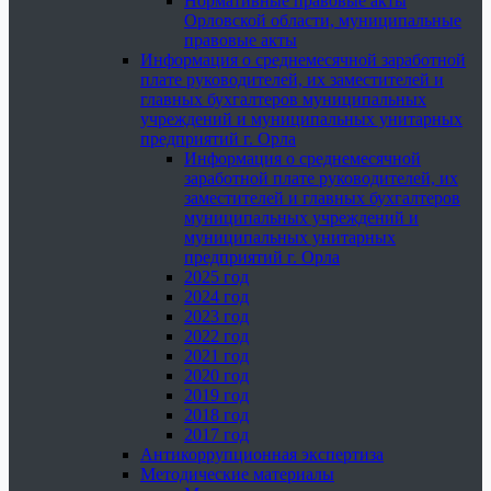
Нормативные правовые акты
Орловской области, муниципальные
правовые акты
Информация о среднемесячной заработной
плате руководителей, их заместителей и
главных бухгалтеров муниципальных
учреждений и муниципальных унитарных
предприятий г. Орла
Информация о среднемесячной
заработной плате руководителей, их
заместителей и главных бухгалтеров
муниципальных учреждений и
муниципальных унитарных
предприятий г. Орла
2025 год
2024 год
2023 год
2022 год
2021 год
2020 год
2019 год
2018 год
2017 год
Антикоррупционная экспертиза
Методические материалы