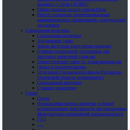
бюджета г. Орла СО НКО
Общественная палата города Орла
Реестр социально ориентированных
некоммерческих организаций - получателей
поддержки
Социальная политика
Социальная политика
Актуальные темы
Земля льготным категориям граждан
О мерах социальной поддержки для
льготных категорий граждан
Общественный совет по делам инвалидов
Опека и попечительство
Отделение Социального фонда России по
Орловской области информирует
Социальный контракт
Старшее поколение
Спорт
Спорт
Независимая оценка качества условий
осуществления деятельности организациями
физкультурно-спортивной направленности
ГТО
.....
......