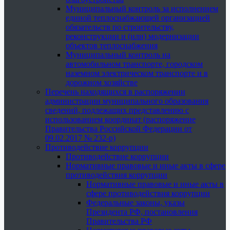
Муниципальный контроль за исполнением
единой теплоснабжающей организацией
обязательств по строительству,
реконструкции и (или) модернизации
объектов теплоснабжения
Муниципальный контроль на
автомобильном транспорте, городском
наземном электрическом транспорте и в
дорожном хозяйстве
Перечень находящихся в распоряжении
администрации муниципального образования
сведений, подлежащих представлению с
использованием координат (распоряжение
Правительства Российской Федерации от
09.02.2017 № 232-р)
Противодействие коррупции
Противодействие коррупции
Нормативные правовые и иные акты в сфере
противодействия коррупции
Нормативные правовые и иные акты в
сфере противодействия коррупции
Федеральные законы, указы
Президента РФ, постановления
Правительства РФ