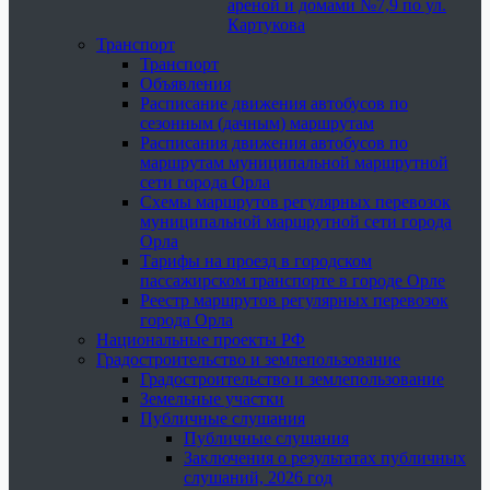
ареной и домами №7,9 по ул.
Картукова
Транспорт
Транспорт
Объявления
Расписание движения автобусов по
сезонным (дачным) маршрутам
Расписания движения автобусов по
маршрутам муниципальной маршрутной
сети города Орла
Схемы маршрутов регулярных перевозок
муниципальной маршрутной сети города
Орла
Тарифы на проезд в городском
пассажирском транспорте в городе Орле
Реестр маршрутов регулярных перевозок
города Орла
Национальные проекты РФ
Градостроительство и землепользование
Градостроительство и землепользование
Земельные участки
Публичные слушания
Публичные слушания
Заключения о результатах публичных
слушаний, 2026 год