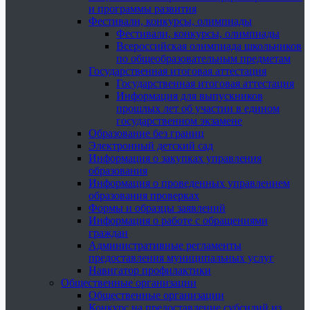
и программы развития
Фестивали, конкурсы, олимпиады
Фестивали, конкурсы, олимпиады
Всероссийская олимпиада школьников
по общеобразовательным предметам
Государственная итоговая аттестация
Государственная итоговая аттестация
Информация для выпускников
прошлых лет об участии в едином
государственном экзамене
Образование без границ
Электронный детский сад
Информация о закупках управления
образования
Информация о проведенных управлением
образования проверках
Формы и образцы заявлений
Информация о работе с обращениями
граждан
Административные регламенты
предоставления муниципальных услуг
Навигатор профилактики
Общественные организации
Общественные организации
Конкурс на предоставление субсидий из