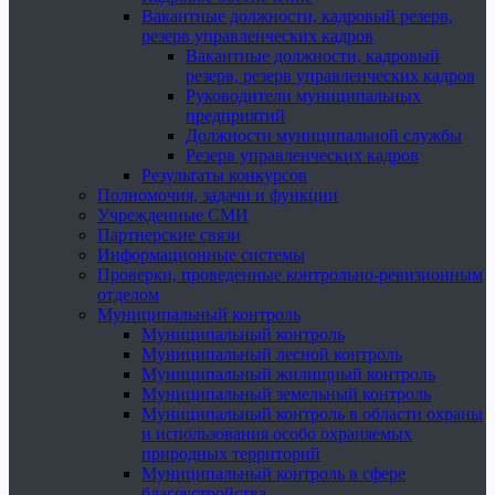
Вакантные должности, кадровый резерв,
резерв управленческих кадров
Вакантные должности, кадровый
резерв, резерв управленческих кадров
Руководители муниципальных
предприятий
Должности муниципальной службы
Резерв управленческих кадров
Результаты конкурсов
Полномочия, задачи и функции
Учрежденные СМИ
Партнерские связи
Информационные системы
Проверки, проведенные контрольно-ревизионным
отделом
Муниципальный контроль
Муниципальный контроль
Муниципальный лесной контроль
Муниципальный жилищный контроль
Муниципальный земельный контроль
Муниципальный контроль в области охраны
и использования особо охраняемых
природных территорий
Муниципальный контроль в сфере
благоустройства