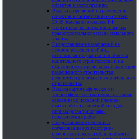
объектов в эксплуатацию.
Выдача разрешений на размещение
объектов в соответствии со статьей
39.36 Земельного кодекса РФ
Подготовка, регистрация и выдача
градостроительного плана земельного
участка
Предоставление разрешений на
условно разрешенный вид
использования участка или объекта
капитального строительства и на
отклонение от предельных параметров
разрешенного строительства,
реконструкции объектов капитального
строительства
Выдача картографического и
топографического материала, а также
сведений об исходной планово-
высотной геодезической сети для
производства топографо-
геодезических работ
Предоставление решения о
согласовании архитектурно-
градостроительного облика объекта