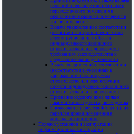
Принятие документов, а также выдача
решений о переводе или об отказе в
переводе жилого помещения в
нежилое или нежилого помещения в
жилое помещение
Выдача уведомлений о соответствии
(несоответствии) построенных или
реконструированных объекта
индивидуального жилищного
строительства или садового дома
требованиям законодательства о
градостроительной деятельности
Выдача уведомлений о соответствии
(несоответствии) указанных в
уведомлении о планируемых
строительстве или реконструкции
объекта индивидуального жилищного
строительства или садового дома
Признание садового дома жилым
домом и жилого дома садовым домом
Согласование переустройства и (или)
перепланировки помещения в
многоквартирном доме
Порядок установки и эксплуатации
информационных конструкций