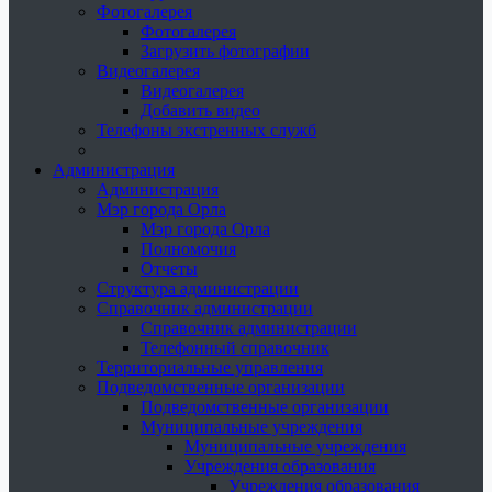
Фотогалерея
Фотогалерея
Загрузить фотографии
Видеогалерея
Видеогалерея
Добавить видео
Телефоны экстренных служб
Администрация
Администрация
Мэр города Орла
Мэр города Орла
Полномочия
Отчеты
Структура администрации
Справочник администрации
Справочник администрации
Телефонный справочник
Территориальные управления
Подведомственные организации
Подведомственные организации
Муниципальные учреждения
Муниципальные учреждения
Учреждения образования
Учреждения образования