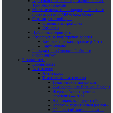
Адресный план Геоинформационная база
Технический архив
Местные нормативы градостроительного
проектирования МО «Город Орёл»
Страница застройщика
Страница застройщика
Комиссия
Публичные сервитуты
Комплексные кадастровые работы
Комплексные кадастровые работы
Карты-планы
Роскадастр по Орловской области
информирует
Безопасность
Безопасность
Антитеррор
Антитеррор
Тематические материалы
Тематические материалы
77-я годовщина Великой Победы
Всероссийская перепись
населения — 2021
Национальные проекты РФ
Проект «Эффективный регион»
Общероссийское голосование