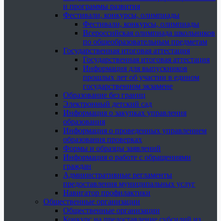
и программы развития
Фестивали, конкурсы, олимпиады
Фестивали, конкурсы, олимпиады
Всероссийская олимпиада школьников
по общеобразовательным предметам
Государственная итоговая аттестация
Государственная итоговая аттестация
Информация для выпускников
прошлых лет об участии в едином
государственном экзамене
Образование без границ
Электронный детский сад
Информация о закупках управления
образования
Информация о проведенных управлением
образования проверках
Формы и образцы заявлений
Информация о работе с обращениями
граждан
Административные регламенты
предоставления муниципальных услуг
Навигатор профилактики
Общественные организации
Общественные организации
Конкурс на предоставление субсидий из