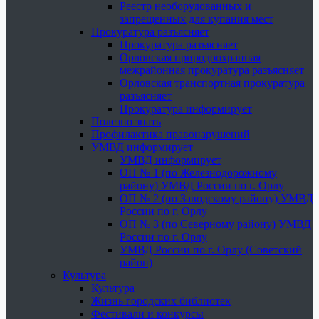
Реестр необорудованных и
запрещенных для купания мест
Прокуратура разъясняет
Прокуратура разъясняет
Орловская природоохранная
межрайонная прокуратура разъясняет
Орловская транспортная прокуратура
разъясняет
Прокуратура информирует
Полезно знать
Профилактика правонарушений
УМВД информирует
УМВД информирует
ОП № 1 (по Железнодорожному
району) УМВД России по г. Орлу
ОП № 2 (по Заводскому району) УМВД
России по г. Орлу
ОП № 3 (по Северному району) УМВД
России по г. Орлу
УМВД России по г. Орлу (Советский
район)
Культура
Культура
Жизнь городских библиотек
Фестивали и конкурсы