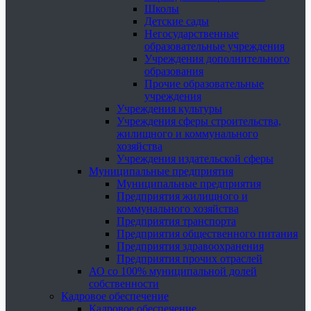
Школы
Детские сады
Негосударственные
образовательные учреждения
Учреждения дополнительного
образования
Прочие образовательные
учреждения
Учреждения культуры
Учреждения сферы строительства,
жилищного и коммунального
хозяйства
Учреждения издательской сферы
Муниципальные предприятия
Муниципальные предприятия
Предприятия жилищного и
коммунального хозяйства
Предприятия транспорта
Предприятия общественного питания
Предприятия здравоохранения
Предприятия прочих отраслей
АО со 100% муниципальной долей
собственности
Кадровое обеспечение
Кадровое обеспечение