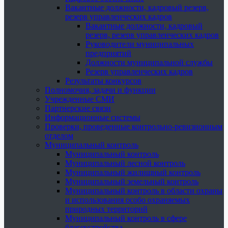
Вакантные должности, кадровый резерв,
резерв управленческих кадров
Вакантные должности, кадровый
резерв, резерв управленческих кадров
Руководители муниципальных
предприятий
Должности муниципальной службы
Резерв управленческих кадров
Результаты конкурсов
Полномочия, задачи и функции
Учрежденные СМИ
Партнерские связи
Информационные системы
Проверки, проведенные контрольно-ревизионным
отделом
Муниципальный контроль
Муниципальный контроль
Муниципальный лесной контроль
Муниципальный жилищный контроль
Муниципальный земельный контроль
Муниципальный контроль в области охраны
и использования особо охраняемых
природных территорий
Муниципальный контроль в сфере
благоустройства