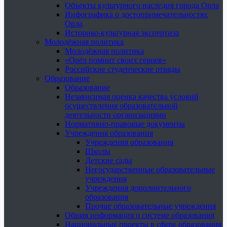
Объекты культурного наследия города Орла
Инфографика о достопримечательностях
Орла
Историко-культурная экспертиза
Молодёжная политика
Молодёжная политика
«Орёл помнит своих героев»
Российские студенческие отряды
Образование
Образование
Независимая оценка качества условий
осуществления образовательной
деятельности организациями
Нормативно-правовые документы
Учреждения образования
Учреждения образования
Школы
Детские сады
Негосударственные образовательные
учреждения
Учреждения дополнительного
образования
Прочие образовательные учреждения
Общая информация о системе образования
Национальные проекты в сфере образования