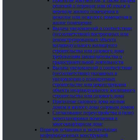
Принятие документов, а также выдача
решений о переводе или об отказе в
переводе жилого помещения в
нежилое или нежилого помещения в
жилое помещение
Выдача уведомлений о соответствии
(несоответствии) построенных или
реконструированных объекта
индивидуального жилищного
строительства или садового дома
требованиям законодательства о
градостроительной деятельности
Выдача уведомлений о соответствии
(несоответствии) указанных в
уведомлении о планируемых
строительстве или реконструкции
объекта индивидуального жилищного
строительства или садового дома
Признание садового дома жилым
домом и жилого дома садовым домом
Согласование переустройства и (или)
перепланировки помещения в
многоквартирном доме
Порядок установки и эксплуатации
информационных конструкций