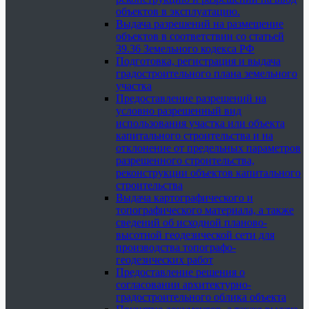
объектов в эксплуатацию.
Выдача разрешений на размещение
объектов в соответствии со статьей
39.36 Земельного кодекса РФ
Подготовка, регистрация и выдача
градостроительного плана земельного
участка
Предоставление разрешений на
условно разрешенный вид
использования участка или объекта
капитального строительства и на
отклонение от предельных параметров
разрешенного строительства,
реконструкции объектов капитального
строительства
Выдача картографического и
топографического материала, а также
сведений об исходной планово-
высотной геодезической сети для
производства топографо-
геодезических работ
Предоставление решения о
согласовании архитектурно-
градостроительного облика объекта