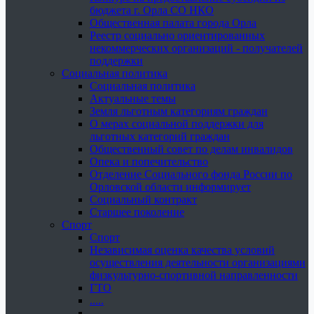
бюджета г. Орла СО НКО
Общественная палата города Орла
Реестр социально ориентированных
некоммерческих организаций - получателей
поддержки
Социальная политика
Социальная политика
Актуальные темы
Земля льготным категориям граждан
О мерах социальной поддержки для
льготных категорий граждан
Общественный совет по делам инвалидов
Опека и попечительство
Отделение Социального фонда России по
Орловской области информирует
Социальный контракт
Старшее поколение
Спорт
Спорт
Независимая оценка качества условий
осуществления деятельности организациями
физкультурно-спортивной направленности
ГТО
.....
......