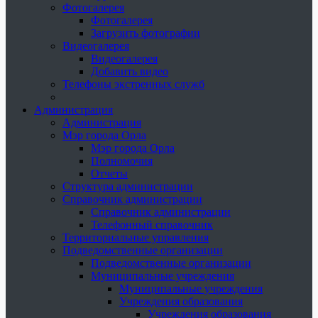
Фотогалерея
Фотогалерея
Загрузить фотографии
Видеогалерея
Видеогалерея
Добавить видео
Телефоны экстренных служб
Администрация
Администрация
Мэр города Орла
Мэр города Орла
Полномочия
Отчеты
Структура администрации
Справочник администрации
Справочник администрации
Телефонный справочник
Территориальные управления
Подведомственные организации
Подведомственные организации
Муниципальные учреждения
Муниципальные учреждения
Учреждения образования
Учреждения образования