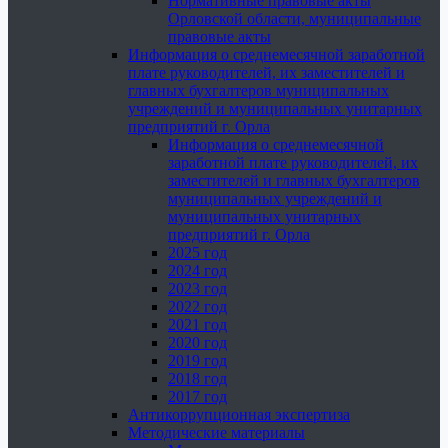
Нормативные правовые акты
Орловской области, муниципальные
правовые акты
Информация о среднемесячной заработной
плате руководителей, их заместителей и
главных бухгалтеров муниципальных
учреждений и муниципальных унитарных
предприятий г. Орла
Информация о среднемесячной
заработной плате руководителей, их
заместителей и главных бухгалтеров
муниципальных учреждений и
муниципальных унитарных
предприятий г. Орла
2025 год
2024 год
2023 год
2022 год
2021 год
2020 год
2019 год
2018 год
2017 год
Антикоррупционная экспертиза
Методические материалы