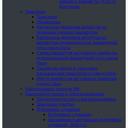
ареной и домами №7,9 по ул.
Картукова
Транспорт
Транспорт
Объявления
Расписание движения автобусов по
сезонным (дачным) маршрутам
Расписания движения автобусов по
маршрутам муниципальной маршрутной
сети города Орла
Схемы маршрутов регулярных перевозок
муниципальной маршрутной сети города
Орла
Тарифы на проезд в городском
пассажирском транспорте в городе Орле
Реестр маршрутов регулярных перевозок
города Орла
Национальные проекты РФ
Градостроительство и землепользование
Градостроительство и землепользование
Земельные участки
Публичные слушания
Публичные слушания
Заключения о результатах публичных
слушаний, 2026 год