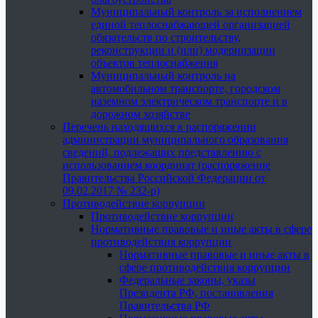
Муниципальный контроль за исполнением
единой теплоснабжающей организацией
обязательств по строительству,
реконструкции и (или) модернизации
объектов теплоснабжения
Муниципальный контроль на
автомобильном транспорте, городском
наземном электрическом транспорте и в
дорожном хозяйстве
Перечень находящихся в распоряжении
администрации муниципального образования
сведений, подлежащих представлению с
использованием координат (распоряжение
Правительства Российской Федерации от
09.02.2017 № 232-р)
Противодействие коррупции
Противодействие коррупции
Нормативные правовые и иные акты в сфере
противодействия коррупции
Нормативные правовые и иные акты в
сфере противодействия коррупции
Федеральные законы, указы
Президента РФ, постановления
Правительства РФ