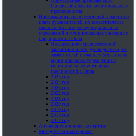
Нормативные правовые акты
Орловской области, муниципальные
правовые акты
Информация о среднемесячной заработной
плате руководителей, их заместителей и
главных бухгалтеров муниципальных
учреждений и муниципальных унитарных
предприятий г. Орла
Информация о среднемесячной
заработной плате руководителей, их
заместителей и главных бухгалтеров
муниципальных учреждений и
муниципальных унитарных
предприятий г. Орла
2025 год
2024 год
2023 год
2022 год
2021 год
2020 год
2019 год
2018 год
2017 год
Антикоррупционная экспертиза
Методические материалы