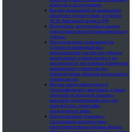
объектов в эксплуатацию.
Выдача разрешений на размещение
объектов в соответствии со статьей
39.36 Земельного кодекса РФ
Подготовка, регистрация и выдача
градостроительного плана земельного
участка
Предоставление разрешений на
условно разрешенный вид
использования участка или объекта
капитального строительства и на
отклонение от предельных параметров
разрешенного строительства,
реконструкции объектов капитального
строительства
Выдача картографического и
топографического материала, а также
сведений об исходной планово-
высотной геодезической сети для
производства топографо-
геодезических работ
Предоставление решения о
согласовании архитектурно-
градостроительного облика объекта