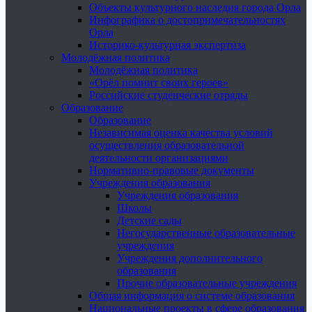
Объекты культурного наследия города Орла
Инфографика о достопримечательностях
Орла
Историко-культурная экспертиза
Молодёжная политика
Молодёжная политика
«Орёл помнит своих героев»
Российские студенческие отряды
Образование
Образование
Независимая оценка качества условий
осуществления образовательной
деятельности организациями
Нормативно-правовые документы
Учреждения образования
Учреждения образования
Школы
Детские сады
Негосударственные образовательные
учреждения
Учреждения дополнительного
образования
Прочие образовательные учреждения
Общая информация о системе образования
Национальные проекты в сфере образования