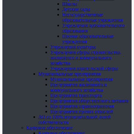
Школы
Детские сады
Негосударственные
образовательные учреждения
Учреждения дополнительного
образования
Прочие образовательные
учреждения
Учреждения культуры
Учреждения сферы строительства,
жилищного и коммунального
хозяйства
Учреждения издательской сферы
Муниципальные предприятия
Муниципальные предприятия
Предприятия жилищного и
коммунального хозяйства
Предприятия транспорта
Предприятия общественного питания
Предприятия здравоохранения
Предприятия прочих отраслей
АО со 100% муниципальной долей
собственности
Кадровое обеспечение
Кадровое обеспечение