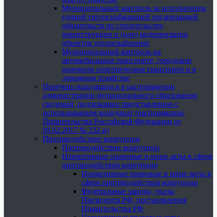
Муниципальный контроль за исполнением
единой теплоснабжающей организацией
обязательств по строительству,
реконструкции и (или) модернизации
объектов теплоснабжения
Муниципальный контроль на
автомобильном транспорте, городском
наземном электрическом транспорте и в
дорожном хозяйстве
Перечень находящихся в распоряжении
администрации муниципального образования
сведений, подлежащих представлению с
использованием координат (распоряжение
Правительства Российской Федерации от
09.02.2017 № 232-р)
Противодействие коррупции
Противодействие коррупции
Нормативные правовые и иные акты в сфере
противодействия коррупции
Нормативные правовые и иные акты в
сфере противодействия коррупции
Федеральные законы, указы
Президента РФ, постановления
Правительства РФ