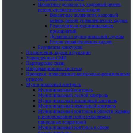
Вакантные должности, кадровый резерв,
резерв управленческих кадров
Вакантные должности, кадровый
резерв, резерв управленческих кадров
Руководители муниципальных
предприятий
Должности муниципальной службы
Резерв управленческих кадров
Результаты конкурсов
Полномочия, задачи и функции
Учрежденные СМИ
Партнерские связи
Информационные системы
Проверки, проведенные контрольно-ревизионным
отделом
Муниципальный контроль
Муниципальный контроль
Муниципальный лесной контроль
Муниципальный жилищный контроль
Муниципальный земельный контроль
Муниципальный контроль в области охраны
и использования особо охраняемых
природных территорий
Муниципальный контроль в сфере
благоустройства