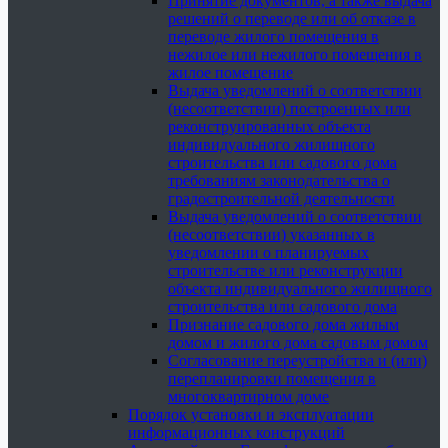
Принятие документов, а также выдача
решений о переводе или об отказе в
переводе жилого помещения в
нежилое или нежилого помещения в
жилое помещение
Выдача уведомлений о соответствии
(несоответствии) построенных или
реконструированных объекта
индивидуального жилищного
строительства или садового дома
требованиям законодательства о
градостроительной деятельности
Выдача уведомлений о соответствии
(несоответствии) указанных в
уведомлении о планируемых
строительстве или реконструкции
объекта индивидуального жилищного
строительства или садового дома
Признание садового дома жилым
домом и жилого дома садовым домом
Согласование переустройства и (или)
перепланировки помещения в
многоквартирном доме
Порядок установки и эксплуатации
информационных конструкций