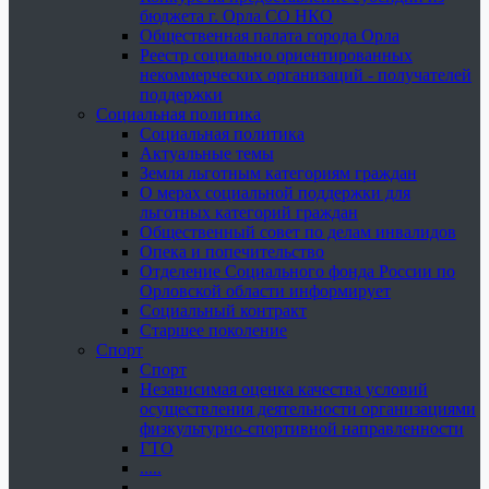
бюджета г. Орла СО НКО
Общественная палата города Орла
Реестр социально ориентированных
некоммерческих организаций - получателей
поддержки
Социальная политика
Социальная политика
Актуальные темы
Земля льготным категориям граждан
О мерах социальной поддержки для
льготных категорий граждан
Общественный совет по делам инвалидов
Опека и попечительство
Отделение Социального фонда России по
Орловской области информирует
Социальный контракт
Старшее поколение
Спорт
Спорт
Независимая оценка качества условий
осуществления деятельности организациями
физкультурно-спортивной направленности
ГТО
.....
......