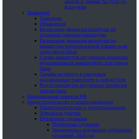
ареной и домами №7,9 по ул.
Картукова
Транспорт
Транспорт
Объявления
Расписание движения автобусов по
сезонным (дачным) маршрутам
Расписания движения автобусов по
маршрутам муниципальной маршрутной
сети города Орла
Схемы маршрутов регулярных перевозок
муниципальной маршрутной сети города
Орла
Тарифы на проезд в городском
пассажирском транспорте в городе Орле
Реестр маршрутов регулярных перевозок
города Орла
Национальные проекты РФ
Градостроительство и землепользование
Градостроительство и землепользование
Земельные участки
Публичные слушания
Публичные слушания
Заключения о результатах публичных
слушаний, 2026 год