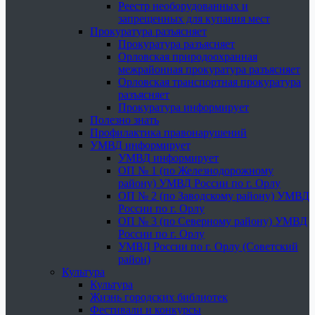
Реестр необорудованных и
запрещенных для купания мест
Прокуратура разъясняет
Прокуратура разъясняет
Орловская природоохранная
межрайонная прокуратура разъясняет
Орловская транспортная прокуратура
разъясняет
Прокуратура информирует
Полезно знать
Профилактика правонарушений
УМВД информирует
УМВД информирует
ОП № 1 (по Железнодорожному
району) УМВД России по г. Орлу
ОП № 2 (по Заводскому району) УМВД
России по г. Орлу
ОП № 3 (по Северному району) УМВД
России по г. Орлу
УМВД России по г. Орлу (Советский
район)
Культура
Культура
Жизнь городских библиотек
Фестивали и конкурсы