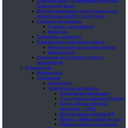
Адресный план Геоинформационная база
Технический архив
Местные нормативы градостроительного
проектирования МО «Город Орёл»
Страница застройщика
Страница застройщика
Комиссия
Публичные сервитуты
Комплексные кадастровые работы
Комплексные кадастровые работы
Карты-планы
Роскадастр по Орловской области
информирует
Безопасность
Безопасность
Антитеррор
Антитеррор
Тематические материалы
Тематические материалы
77-я годовщина Великой Победы
Всероссийская перепись
населения — 2021
Национальные проекты РФ
Проект «Эффективный регион»
Общероссийское голосование