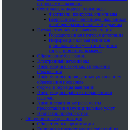
и программы развития
Фестивали, конкурсы, олимпиады
Фестивали, конкурсы, олимпиады
Всероссийская олимпиада школьников
по общеобразовательным предметам
Государственная итоговая аттестация
Государственная итоговая аттестация
Информация для выпускников
прошлых лет об участии в едином
государственном экзамене
Образование без границ
Электронный детский сад
Информация о закупках управления
образования
Информация о проведенных управлением
образования проверках
Формы и образцы заявлений
Информация о работе с обращениями
граждан
Административные регламенты
предоставления муниципальных услуг
Навигатор профилактики
Общественные организации
Общественные организации
Конкурс на предоставление субсидий из