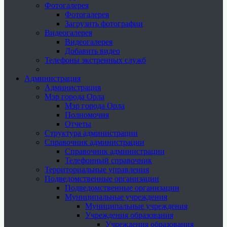
Фотогалерея
Фотогалерея
Загрузить фотографии
Видеогалерея
Видеогалерея
Добавить видео
Телефоны экстренных служб
Администрация
Администрация
Мэр города Орла
Мэр города Орла
Полномочия
Отчеты
Структура администрации
Справочник администрации
Справочник администрации
Телефонный справочник
Территориальные управления
Подведомственные организации
Подведомственные организации
Муниципальные учреждения
Муниципальные учреждения
Учреждения образования
Учреждения образования