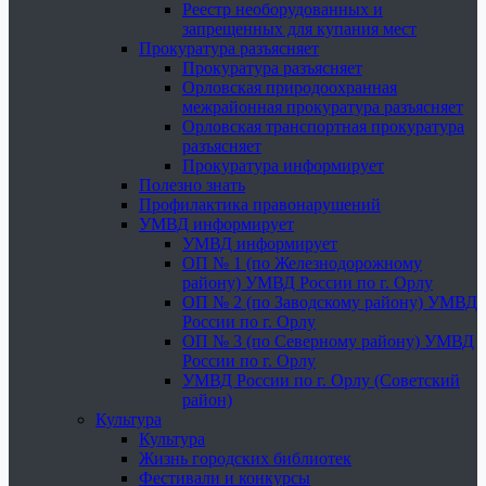
Реестр необорудованных и
запрещенных для купания мест
Прокуратура разъясняет
Прокуратура разъясняет
Орловская природоохранная
межрайонная прокуратура разъясняет
Орловская транспортная прокуратура
разъясняет
Прокуратура информирует
Полезно знать
Профилактика правонарушений
УМВД информирует
УМВД информирует
ОП № 1 (по Железнодорожному
району) УМВД России по г. Орлу
ОП № 2 (по Заводскому району) УМВД
России по г. Орлу
ОП № 3 (по Северному району) УМВД
России по г. Орлу
УМВД России по г. Орлу (Советский
район)
Культура
Культура
Жизнь городских библиотек
Фестивали и конкурсы