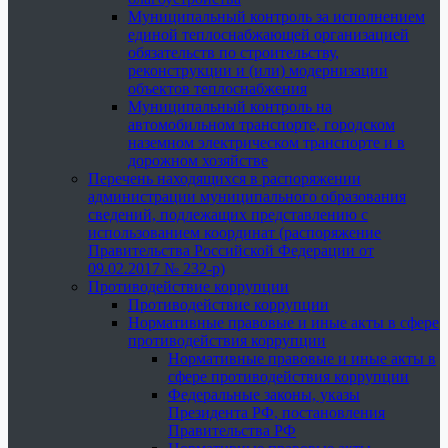
Муниципальный контроль за исполнением
единой теплоснабжающей организацией
обязательств по строительству,
реконструкции и (или) модернизации
объектов теплоснабжения
Муниципальный контроль на
автомобильном транспорте, городском
наземном электрическом транспорте и в
дорожном хозяйстве
Перечень находящихся в распоряжении
администрации муниципального образования
сведений, подлежащих представлению с
использованием координат (распоряжение
Правительства Российской Федерации от
09.02.2017 № 232-р)
Противодействие коррупции
Противодействие коррупции
Нормативные правовые и иные акты в сфере
противодействия коррупции
Нормативные правовые и иные акты в
сфере противодействия коррупции
Федеральные законы, указы
Президента РФ, постановления
Правительства РФ