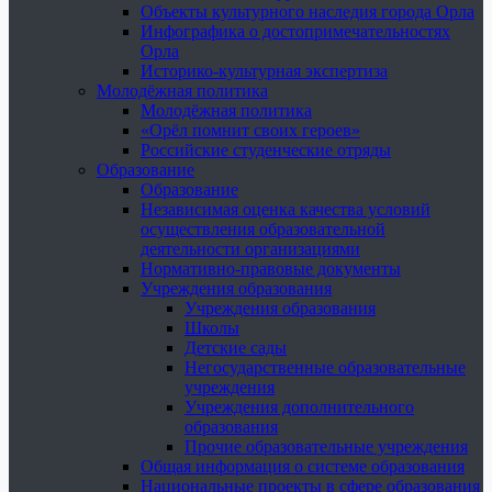
Объекты культурного наследия города Орла
Инфографика о достопримечательностях
Орла
Историко-культурная экспертиза
Молодёжная политика
Молодёжная политика
«Орёл помнит своих героев»
Российские студенческие отряды
Образование
Образование
Независимая оценка качества условий
осуществления образовательной
деятельности организациями
Нормативно-правовые документы
Учреждения образования
Учреждения образования
Школы
Детские сады
Негосударственные образовательные
учреждения
Учреждения дополнительного
образования
Прочие образовательные учреждения
Общая информация о системе образования
Национальные проекты в сфере образования