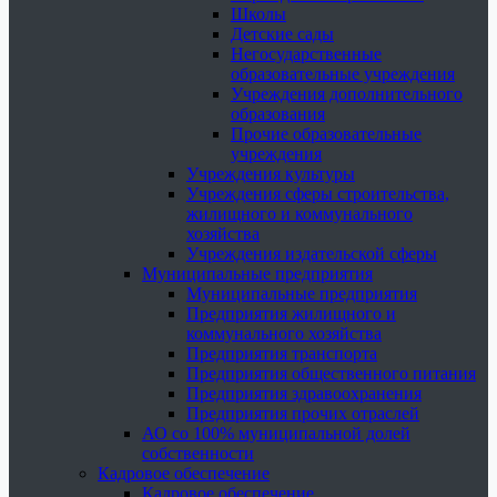
Школы
Детские сады
Негосударственные
образовательные учреждения
Учреждения дополнительного
образования
Прочие образовательные
учреждения
Учреждения культуры
Учреждения сферы строительства,
жилищного и коммунального
хозяйства
Учреждения издательской сферы
Муниципальные предприятия
Муниципальные предприятия
Предприятия жилищного и
коммунального хозяйства
Предприятия транспорта
Предприятия общественного питания
Предприятия здравоохранения
Предприятия прочих отраслей
АО со 100% муниципальной долей
собственности
Кадровое обеспечение
Кадровое обеспечение