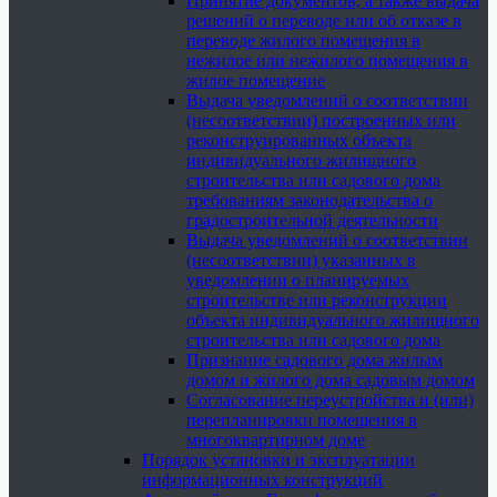
Принятие документов, а также выдача
решений о переводе или об отказе в
переводе жилого помещения в
нежилое или нежилого помещения в
жилое помещение
Выдача уведомлений о соответствии
(несоответствии) построенных или
реконструированных объекта
индивидуального жилищного
строительства или садового дома
требованиям законодательства о
градостроительной деятельности
Выдача уведомлений о соответствии
(несоответствии) указанных в
уведомлении о планируемых
строительстве или реконструкции
объекта индивидуального жилищного
строительства или садового дома
Признание садового дома жилым
домом и жилого дома садовым домом
Согласование переустройства и (или)
перепланировки помещения в
многоквартирном доме
Порядок установки и эксплуатации
информационных конструкций