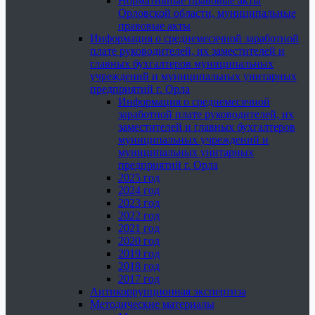
Нормативные правовые акты
Орловской области, муниципальные
правовые акты
Информация о среднемесячной заработной
плате руководителей, их заместителей и
главных бухгалтеров муниципальных
учреждений и муниципальных унитарных
предприятий г. Орла
Информация о среднемесячной
заработной плате руководителей, их
заместителей и главных бухгалтеров
муниципальных учреждений и
муниципальных унитарных
предприятий г. Орла
2025 год
2024 год
2023 год
2022 год
2021 год
2020 год
2019 год
2018 год
2017 год
Антикоррупционная экспертиза
Методические материалы