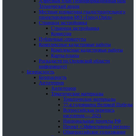
Адресный план Геоинформационная база
Технический архив
Местные нормативы градостроительного
проектирования МО «Город Орёл»
Страница застройщика
Страница застройщика
Комиссия
Публичные сервитуты
Комплексные кадастровые работы
Комплексные кадастровые работы
Карты-планы
Роскадастр по Орловской области
информирует
Безопасность
Безопасность
Антитеррор
Антитеррор
Тематические материалы
Тематические материалы
77-я годовщина Великой Победы
Всероссийская перепись
населения — 2021
Национальные проекты РФ
Проект «Эффективный регион»
Общероссийское голосование