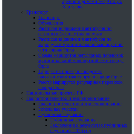
ареной и домами №7,9 по ул.
Картукова
Транспорт
Транспорт
Объявления
Расписание движения автобусов по
сезонным (дачным) маршрутам
Расписания движения автобусов по
маршрутам муниципальной маршрутной
сети города Орла
Схемы маршрутов регулярных перевозок
муниципальной маршрутной сети города
Орла
Тарифы на проезд в городском
пассажирском транспорте в городе Орле
Реестр маршрутов регулярных перевозок
города Орла
Национальные проекты РФ
Градостроительство и землепользование
Градостроительство и землепользование
Земельные участки
Публичные слушания
Публичные слушания
Заключения о результатах публичных
слушаний, 2026 год