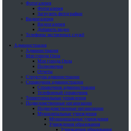
Фотогалерея
Фотогалерея
Загрузить фотографии
Видеогалерея
Видеогалерея
Добавить видео
Телефоны экстренных служб
Администрация
Администрация
Мэр города Орла
Мэр города Орла
Полномочия
Отчеты
Структура администрации
Справочник администрации
Справочник администрации
Телефонный справочник
Территориальные управления
Подведомственные организации
Подведомственные организации
Муниципальные учреждения
Муниципальные учреждения
Учреждения образования
Учреждения образования