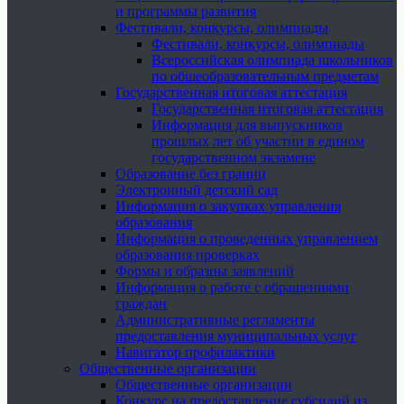
и программы развития
Фестивали, конкурсы, олимпиады
Фестивали, конкурсы, олимпиады
Всероссийская олимпиада школьников
по общеобразовательным предметам
Государственная итоговая аттестация
Государственная итоговая аттестация
Информация для выпускников
прошлых лет об участии в едином
государственном экзамене
Образование без границ
Электронный детский сад
Информация о закупках управления
образования
Информация о проведенных управлением
образования проверках
Формы и образцы заявлений
Информация о работе с обращениями
граждан
Административные регламенты
предоставления муниципальных услуг
Навигатор профилактики
Общественные организации
Общественные организации
Конкурс на предоставление субсидий из