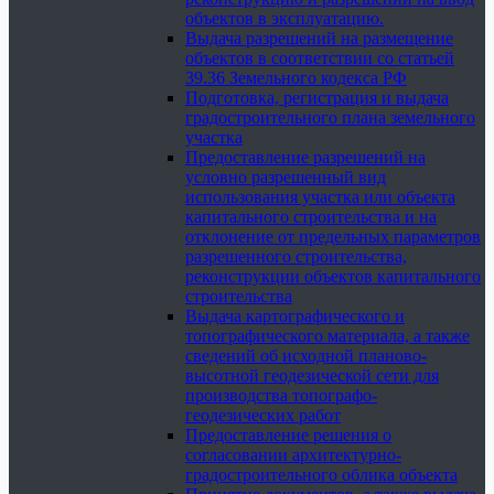
объектов в эксплуатацию.
Выдача разрешений на размещение
объектов в соответствии со статьей
39.36 Земельного кодекса РФ
Подготовка, регистрация и выдача
градостроительного плана земельного
участка
Предоставление разрешений на
условно разрешенный вид
использования участка или объекта
капитального строительства и на
отклонение от предельных параметров
разрешенного строительства,
реконструкции объектов капитального
строительства
Выдача картографического и
топографического материала, а также
сведений об исходной планово-
высотной геодезической сети для
производства топографо-
геодезических работ
Предоставление решения о
согласовании архитектурно-
градостроительного облика объекта