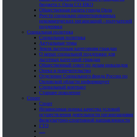
бюджета г. Орла СО НКО
Общественная палата города Орла
Реестр социально ориентированных
некоммерческих организаций - получателей
поддержки
Социальная политика
Социальная политика
Актуальные темы
Земля льготным категориям граждан
О мерах социальной поддержки для
льготных категорий граждан
Общественный совет по делам инвалидов
Опека и попечительство
Отделение Социального фонда России по
Орловской области информирует
Социальный контракт
Старшее поколение
Спорт
Спорт
Независимая оценка качества условий
осуществления деятельности организациями
физкультурно-спортивной направленности
ГТО
.....
......