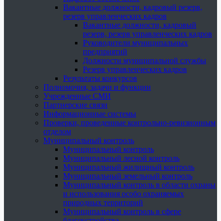
Вакантные должности, кадровый резерв,
резерв управленческих кадров
Вакантные должности, кадровый
резерв, резерв управленческих кадров
Руководители муниципальных
предприятий
Должности муниципальной службы
Резерв управленческих кадров
Результаты конкурсов
Полномочия, задачи и функции
Учрежденные СМИ
Партнерские связи
Информационные системы
Проверки, проведенные контрольно-ревизионным
отделом
Муниципальный контроль
Муниципальный контроль
Муниципальный лесной контроль
Муниципальный жилищный контроль
Муниципальный земельный контроль
Муниципальный контроль в области охраны
и использования особо охраняемых
природных территорий
Муниципальный контроль в сфере
благоустройства