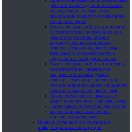
Принятие документов, а также выдача
решений о переводе или об отказе в
переводе жилого помещения в
нежилое или нежилого помещения в
жилое помещение
Выдача уведомлений о соответствии
(несоответствии) построенных или
реконструированных объекта
индивидуального жилищного
строительства или садового дома
требованиям законодательства о
градостроительной деятельности
Выдача уведомлений о соответствии
(несоответствии) указанных в
уведомлении о планируемых
строительстве или реконструкции
объекта индивидуального жилищного
строительства или садового дома
Признание садового дома жилым
домом и жилого дома садовым домом
Согласование переустройства и (или)
перепланировки помещения в
многоквартирном доме
Порядок установки и эксплуатации
информационных конструкций