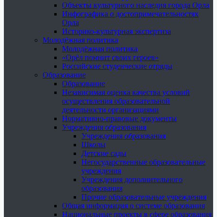
Объекты культурного наследия города Орла
Инфографика о достопримечательностях
Орла
Историко-культурная экспертиза
Молодёжная политика
Молодёжная политика
«Орёл помнит своих героев»
Российские студенческие отряды
Образование
Образование
Независимая оценка качества условий
осуществления образовательной
деятельности организациями
Нормативно-правовые документы
Учреждения образования
Учреждения образования
Школы
Детские сады
Негосударственные образовательные
учреждения
Учреждения дополнительного
образования
Прочие образовательные учреждения
Общая информация о системе образования
Национальные проекты в сфере образования