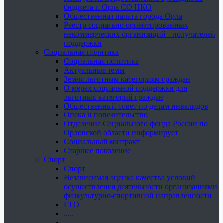
бюджета г. Орла СО НКО
Общественная палата города Орла
Реестр социально ориентированных
некоммерческих организаций - получателей
поддержки
Социальная политика
Социальная политика
Актуальные темы
Земля льготным категориям граждан
О мерах социальной поддержки для
льготных категорий граждан
Общественный совет по делам инвалидов
Опека и попечительство
Отделение Социального фонда России по
Орловской области информирует
Социальный контракт
Старшее поколение
Спорт
Спорт
Независимая оценка качества условий
осуществления деятельности организациями
физкультурно-спортивной направленности
ГТО
.....
......