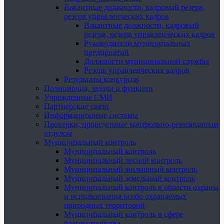
Вакантные должности, кадровый резерв,
резерв управленческих кадров
Вакантные должности, кадровый
резерв, резерв управленческих кадров
Руководители муниципальных
предприятий
Должности муниципальной службы
Резерв управленческих кадров
Результаты конкурсов
Полномочия, задачи и функции
Учрежденные СМИ
Партнерские связи
Информационные системы
Проверки, проведенные контрольно-ревизионным
отделом
Муниципальный контроль
Муниципальный контроль
Муниципальный лесной контроль
Муниципальный жилищный контроль
Муниципальный земельный контроль
Муниципальный контроль в области охраны
и использования особо охраняемых
природных территорий
Муниципальный контроль в сфере
благоустройства