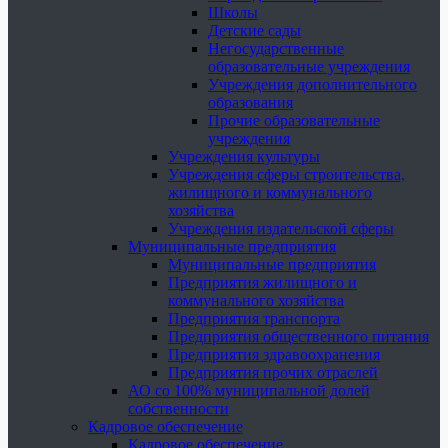
Школы
Детские сады
Негосударственные
образовательные учреждения
Учреждения дополнительного
образования
Прочие образовательные
учреждения
Учреждения культуры
Учреждения сферы строительства,
жилищного и коммунального
хозяйства
Учреждения издательской сферы
Муниципальные предприятия
Муниципальные предприятия
Предприятия жилищного и
коммунального хозяйства
Предприятия транспорта
Предприятия общественного питания
Предприятия здравоохранения
Предприятия прочих отраслей
АО со 100% муниципальной долей
собственности
Кадровое обеспечение
Кадровое обеспечение