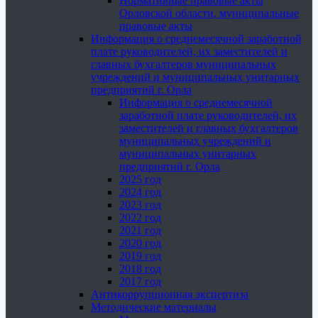
Нормативные правовые акты
Орловской области, муниципальные
правовые акты
Информация о среднемесячной заработной
плате руководителей, их заместителей и
главных бухгалтеров муниципальных
учреждений и муниципальных унитарных
предприятий г. Орла
Информация о среднемесячной
заработной плате руководителей, их
заместителей и главных бухгалтеров
муниципальных учреждений и
муниципальных унитарных
предприятий г. Орла
2025 год
2024 год
2023 год
2022 год
2021 год
2020 год
2019 год
2018 год
2017 год
Антикоррупционная экспертиза
Методические материалы