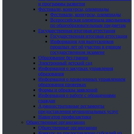
и программы развития
Фестивали, конкурсы, олимпиады
Фестивали, конкурсы, олимпиады
Всероссийская олимпиада школьников
по общеобразовательным предметам
Государственная итоговая аттестация
Государственная итоговая аттестация
Информация для выпускников
прошлых лет об участии в едином
государственном экзамене
Образование без границ
Электронный детский сад
Информация о закупках управления
образования
Информация о проведенных управлением
образования проверках
Формы и образцы заявлений
Информация о работе с обращениями
граждан
Административные регламенты
предоставления муниципальных услуг
Навигатор профилактики
Общественные организации
Общественные организации
Конкурс на предоставление субсидий из