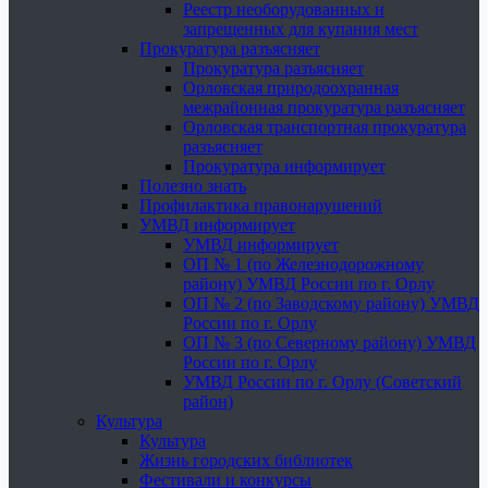
Реестр необорудованных и
запрещенных для купания мест
Прокуратура разъясняет
Прокуратура разъясняет
Орловская природоохранная
межрайонная прокуратура разъясняет
Орловская транспортная прокуратура
разъясняет
Прокуратура информирует
Полезно знать
Профилактика правонарушений
УМВД информирует
УМВД информирует
ОП № 1 (по Железнодорожному
району) УМВД России по г. Орлу
ОП № 2 (по Заводскому району) УМВД
России по г. Орлу
ОП № 3 (по Северному району) УМВД
России по г. Орлу
УМВД России по г. Орлу (Советский
район)
Культура
Культура
Жизнь городских библиотек
Фестивали и конкурсы