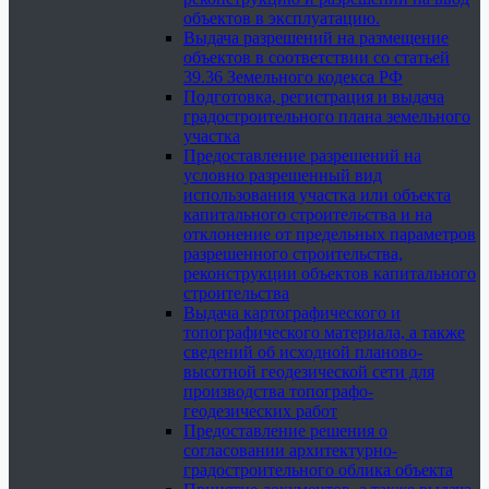
объектов в эксплуатацию.
Выдача разрешений на размещение
объектов в соответствии со статьей
39.36 Земельного кодекса РФ
Подготовка, регистрация и выдача
градостроительного плана земельного
участка
Предоставление разрешений на
условно разрешенный вид
использования участка или объекта
капитального строительства и на
отклонение от предельных параметров
разрешенного строительства,
реконструкции объектов капитального
строительства
Выдача картографического и
топографического материала, а также
сведений об исходной планово-
высотной геодезической сети для
производства топографо-
геодезических работ
Предоставление решения о
согласовании архитектурно-
градостроительного облика объекта