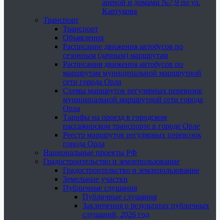
ареной и домами №7,9 по ул.
Картукова
Транспорт
Транспорт
Объявления
Расписание движения автобусов по
сезонным (дачным) маршрутам
Расписания движения автобусов по
маршрутам муниципальной маршрутной
сети города Орла
Схемы маршрутов регулярных перевозок
муниципальной маршрутной сети города
Орла
Тарифы на проезд в городском
пассажирском транспорте в городе Орле
Реестр маршрутов регулярных перевозок
города Орла
Национальные проекты РФ
Градостроительство и землепользование
Градостроительство и землепользование
Земельные участки
Публичные слушания
Публичные слушания
Заключения о результатах публичных
слушаний, 2026 год