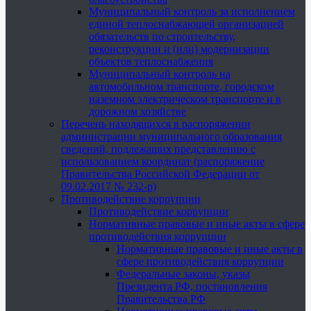
Муниципальный контроль за исполнением
единой теплоснабжающей организацией
обязательств по строительству,
реконструкции и (или) модернизации
объектов теплоснабжения
Муниципальный контроль на
автомобильном транспорте, городском
наземном электрическом транспорте и в
дорожном хозяйстве
Перечень находящихся в распоряжении
администрации муниципального образования
сведений, подлежащих представлению с
использованием координат (распоряжение
Правительства Российской Федерации от
09.02.2017 № 232-р)
Противодействие коррупции
Противодействие коррупции
Нормативные правовые и иные акты в сфере
противодействия коррупции
Нормативные правовые и иные акты в
сфере противодействия коррупции
Федеральные законы, указы
Президента РФ, постановления
Правительства РФ