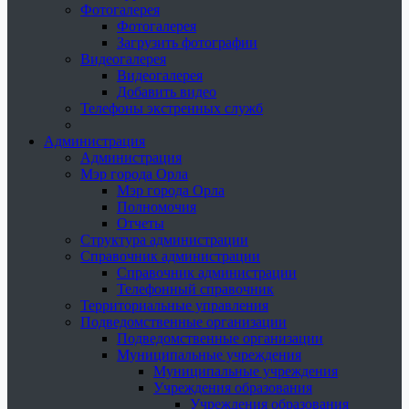
Фотогалерея
Фотогалерея
Загрузить фотографии
Видеогалерея
Видеогалерея
Добавить видео
Телефоны экстренных служб
Администрация
Администрация
Мэр города Орла
Мэр города Орла
Полномочия
Отчеты
Структура администрации
Справочник администрации
Справочник администрации
Телефонный справочник
Территориальные управления
Подведомственные организации
Подведомственные организации
Муниципальные учреждения
Муниципальные учреждения
Учреждения образования
Учреждения образования