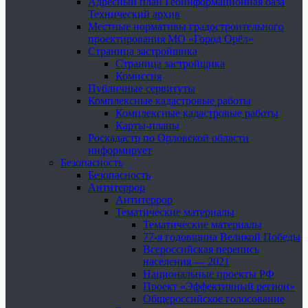
Адресный план Геоинформационная база
Технический архив
Местные нормативы градостроительного
проектирования МО «Город Орёл»
Страница застройщика
Страница застройщика
Комиссия
Публичные сервитуты
Комплексные кадастровые работы
Комплексные кадастровые работы
Карты-планы
Роскадастр по Орловской области
информирует
Безопасность
Безопасность
Антитеррор
Антитеррор
Тематические материалы
Тематические материалы
77-я годовщина Великой Победы
Всероссийская перепись
населения — 2021
Национальные проекты РФ
Проект «Эффективный регион»
Общероссийское голосование