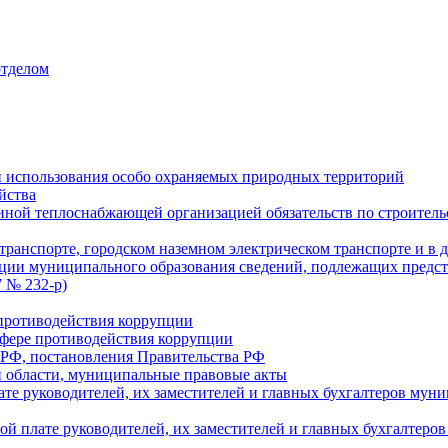
отделом
 использования особо охраняемых природных территорий
йства
ой теплоснабжающей организацией обязательств по строительс
ранспорте, городском наземном электрическом транспорте и в 
ции муниципального образования сведений, подлежащих предст
 № 232-р)
противодействия коррупции
фере противодействия коррупции
 РФ, постановления Правительства РФ
 области, муниципальные правовые акты
ате руководителей, их заместителей и главных бухгалтеров м
ой плате руководителей, их заместителей и главных бухгалте