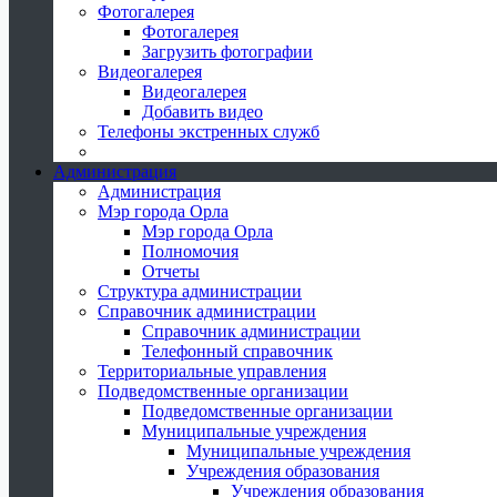
Фотогалерея
Фотогалерея
Загрузить фотографии
Видеогалерея
Видеогалерея
Добавить видео
Телефоны экстренных служб
Администрация
Администрация
Мэр города Орла
Мэр города Орла
Полномочия
Отчеты
Структура администрации
Справочник администрации
Справочник администрации
Телефонный справочник
Территориальные управления
Подведомственные организации
Подведомственные организации
Муниципальные учреждения
Муниципальные учреждения
Учреждения образования
Учреждения образования