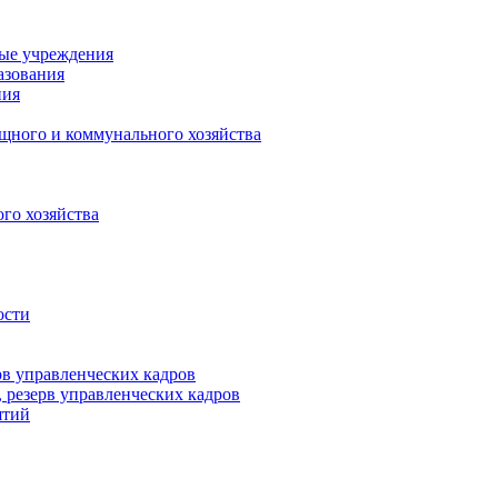
ные учреждения
азования
ния
щного и коммунального хозяйства
го хозяйства
ости
рв управленческих кадров
 резерв управленческих кадров
ятий