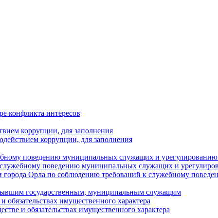
ре конфликта интересов
твием коррупции, для заполнения
одействием коррупции, для заполнения
ебному поведению муниципальных служащих и урегулированию 
 служебному поведению муниципальных служащих и урегулиро
 города Орла по соблюдению требований к служебному повед
с бывшим государственным, муниципальным служащим
е и обязательствах имущественного характера
ществе и обязательствах имущественного характера