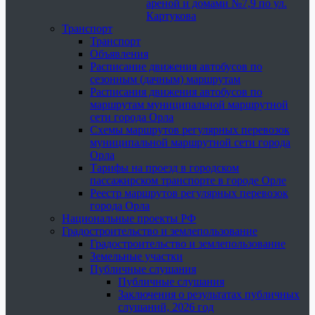
ареной и домами №7,9 по ул.
Картукова
Транспорт
Транспорт
Объявления
Расписание движения автобусов по
сезонным (дачным) маршрутам
Расписания движения автобусов по
маршрутам муниципальной маршрутной
сети города Орла
Схемы маршрутов регулярных перевозок
муниципальной маршрутной сети города
Орла
Тарифы на проезд в городском
пассажирском транспорте в городе Орле
Реестр маршрутов регулярных перевозок
города Орла
Национальные проекты РФ
Градостроительство и землепользование
Градостроительство и землепользование
Земельные участки
Публичные слушания
Публичные слушания
Заключения о результатах публичных
слушаний, 2026 год