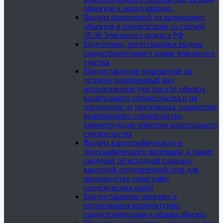
объектов в эксплуатацию.
Выдача разрешений на размещение
объектов в соответствии со статьей
39.36 Земельного кодекса РФ
Подготовка, регистрация и выдача
градостроительного плана земельного
участка
Предоставление разрешений на
условно разрешенный вид
использования участка или объекта
капитального строительства и на
отклонение от предельных параметров
разрешенного строительства,
реконструкции объектов капитального
строительства
Выдача картографического и
топографического материала, а также
сведений об исходной планово-
высотной геодезической сети для
производства топографо-
геодезических работ
Предоставление решения о
согласовании архитектурно-
градостроительного облика объекта