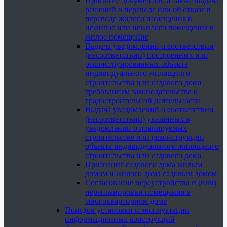
Принятие документов, а также выдача
решений о переводе или об отказе в
переводе жилого помещения в
нежилое или нежилого помещения в
жилое помещение
Выдача уведомлений о соответствии
(несоответствии) построенных или
реконструированных объекта
индивидуального жилищного
строительства или садового дома
требованиям законодательства о
градостроительной деятельности
Выдача уведомлений о соответствии
(несоответствии) указанных в
уведомлении о планируемых
строительстве или реконструкции
объекта индивидуального жилищного
строительства или садового дома
Признание садового дома жилым
домом и жилого дома садовым домом
Согласование переустройства и (или)
перепланировки помещения в
многоквартирном доме
Порядок установки и эксплуатации
информационных конструкций