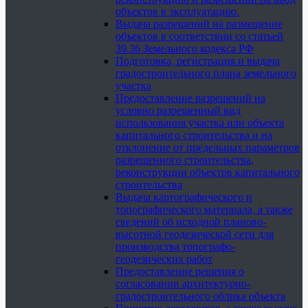
объектов в эксплуатацию.
Выдача разрешений на размещение
объектов в соответствии со статьей
39.36 Земельного кодекса РФ
Подготовка, регистрация и выдача
градостроительного плана земельного
участка
Предоставление разрешений на
условно разрешенный вид
использования участка или объекта
капитального строительства и на
отклонение от предельных параметров
разрешенного строительства,
реконструкции объектов капитального
строительства
Выдача картографического и
топографического материала, а также
сведений об исходной планово-
высотной геодезической сети для
производства топографо-
геодезических работ
Предоставление решения о
согласовании архитектурно-
градостроительного облика объекта