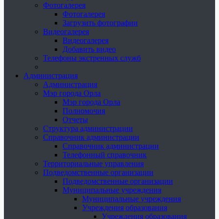
Фотогалерея
Фотогалерея
Загрузить фотографии
Видеогалерея
Видеогалерея
Добавить видео
Телефоны экстренных служб
Администрация
Администрация
Мэр города Орла
Мэр города Орла
Полномочия
Отчеты
Структура администрации
Справочник администрации
Справочник администрации
Телефонный справочник
Территориальные управления
Подведомственные организации
Подведомственные организации
Муниципальные учреждения
Муниципальные учреждения
Учреждения образования
Учреждения образования