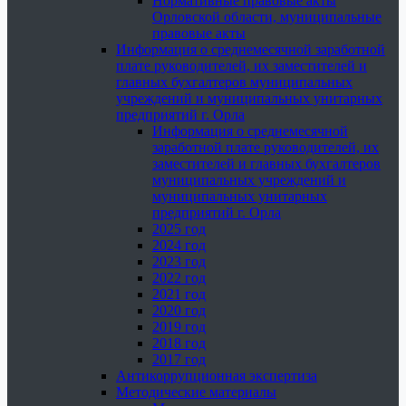
Нормативные правовые акты
Орловской области, муниципальные
правовые акты
Информация о среднемесячной заработной
плате руководителей, их заместителей и
главных бухгалтеров муниципальных
учреждений и муниципальных унитарных
предприятий г. Орла
Информация о среднемесячной
заработной плате руководителей, их
заместителей и главных бухгалтеров
муниципальных учреждений и
муниципальных унитарных
предприятий г. Орла
2025 год
2024 год
2023 год
2022 год
2021 год
2020 год
2019 год
2018 год
2017 год
Антикоррупционная экспертиза
Методические материалы