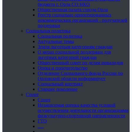
бюджета г. Орла СО НКО
Общественная палата города Орла
Реестр социально ориентированных
некоммерческих организаций - получателей
поддержки
Социальная политика
Социальная политика
Актуальные темы
Земля льготным категориям граждан
О мерах социальной поддержки для
льготных категорий граждан
Общественный совет по делам инвалидов
Опека и попечительство
Отделение Социального фонда России по
Орловской области информирует
Социальный контракт
Старшее поколение
Спорт
Спорт
Независимая оценка качества условий
осуществления деятельности организациями
физкультурно-спортивной направленности
ГТО
.....
......