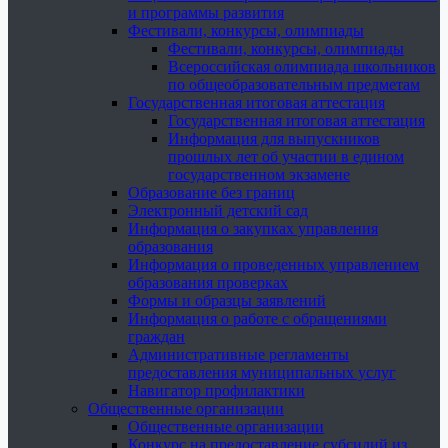
и программы развития
Фестивали, конкурсы, олимпиады
Фестивали, конкурсы, олимпиады
Всероссийская олимпиада школьников
по общеобразовательным предметам
Государственная итоговая аттестация
Государственная итоговая аттестация
Информация для выпускников
прошлых лет об участии в едином
государственном экзамене
Образование без границ
Электронный детский сад
Информация о закупках управления
образования
Информация о проведенных управлением
образования проверках
Формы и образцы заявлений
Информация о работе с обращениями
граждан
Административные регламенты
предоставления муниципальных услуг
Навигатор профилактики
Общественные организации
Общественные организации
Конкурс на предоставление субсидий из