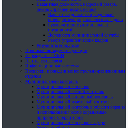
Вакантные должности, кадровый резерв,
резерв управленческих кадров
Вакантные должности, кадровый
резерв, резерв управленческих кадров
Руководители муниципальных
предприятий
Должности муниципальной службы
Резерв управленческих кадров
Результаты конкурсов
Полномочия, задачи и функции
Учрежденные СМИ
Партнерские связи
Информационные системы
Проверки, проведенные контрольно-ревизионным
отделом
Муниципальный контроль
Муниципальный контроль
Муниципальный лесной контроль
Муниципальный жилищный контроль
Муниципальный земельный контроль
Муниципальный контроль в области охраны
и использования особо охраняемых
природных территорий
Муниципальный контроль в сфере
благоустройства