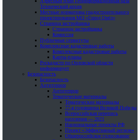
Адресный план Геоинформационная база
Технический архив
Местные нормативы градостроительного
проектирования МО «Город Орёл»
Страница застройщика
Страница застройщика
Комиссия
Публичные сервитуты
Комплексные кадастровые работы
Комплексные кадастровые работы
Карты-планы
Роскадастр по Орловской области
информирует
Безопасность
Безопасность
Антитеррор
Антитеррор
Тематические материалы
Тематические материалы
77-я годовщина Великой Победы
Всероссийская перепись
населения — 2021
Национальные проекты РФ
Проект «Эффективный регион»
Общероссийское голосование