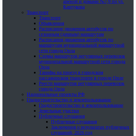
ареной и домами №7,9 по ул.
Картукова
Транспорт
Транспорт
Объявления
Расписание движения автобусов по
сезонным (дачным) маршрутам
Расписания движения автобусов по
маршрутам муниципальной маршрутной
сети города Орла
Схемы маршрутов регулярных перевозок
муниципальной маршрутной сети города
Орла
Тарифы на проезд в городском
пассажирском транспорте в городе Орле
Реестр маршрутов регулярных перевозок
города Орла
Национальные проекты РФ
Градостроительство и землепользование
Градостроительство и землепользование
Земельные участки
Публичные слушания
Публичные слушания
Заключения о результатах публичных
слушаний, 2026 год