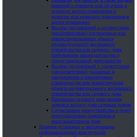
Принятие документов, а также выдача
решений о переводе или об отказе в
переводе жилого помещения в
нежилое или нежилого помещения в
жилое помещение
Выдача уведомлений о соответствии
(несоответствии) построенных или
реконструированных объекта
индивидуального жилищного
строительства или садового дома
требованиям законодательства о
градостроительной деятельности
Выдача уведомлений о соответствии
(несоответствии) указанных в
уведомлении о планируемых
строительстве или реконструкции
объекта индивидуального жилищного
строительства или садового дома
Признание садового дома жилым
домом и жилого дома садовым домом
Согласование переустройства и (или)
перепланировки помещения в
многоквартирном доме
Порядок установки и эксплуатации
информационных конструкций