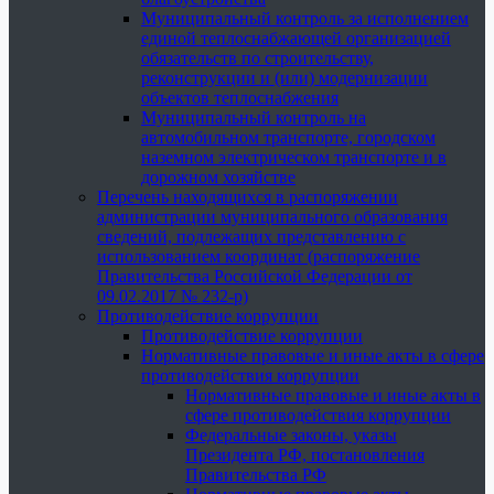
Муниципальный контроль за исполнением
единой теплоснабжающей организацией
обязательств по строительству,
реконструкции и (или) модернизации
объектов теплоснабжения
Муниципальный контроль на
автомобильном транспорте, городском
наземном электрическом транспорте и в
дорожном хозяйстве
Перечень находящихся в распоряжении
администрации муниципального образования
сведений, подлежащих представлению с
использованием координат (распоряжение
Правительства Российской Федерации от
09.02.2017 № 232-р)
Противодействие коррупции
Противодействие коррупции
Нормативные правовые и иные акты в сфере
противодействия коррупции
Нормативные правовые и иные акты в
сфере противодействия коррупции
Федеральные законы, указы
Президента РФ, постановления
Правительства РФ