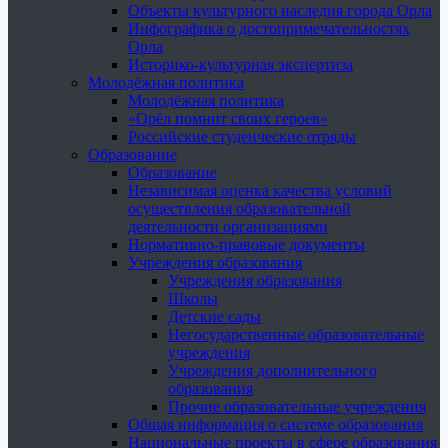
Объекты культурного наследия города Орла
Инфографика о достопримечательностях
Орла
Историко-культурная экспертиза
Молодёжная политика
Молодёжная политика
«Орёл помнит своих героев»
Российские студенческие отряды
Образование
Образование
Независимая оценка качества условий
осуществления образовательной
деятельности организациями
Нормативно-правовые документы
Учреждения образования
Учреждения образования
Школы
Детские сады
Негосударственные образовательные
учреждения
Учреждения дополнительного
образования
Прочие образовательные учреждения
Общая информация о системе образования
Национальные проекты в сфере образования