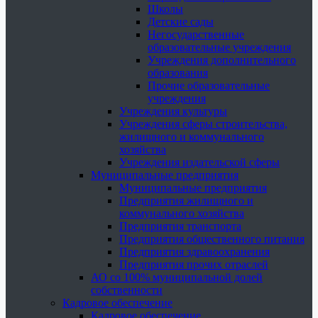
Школы
Детские сады
Негосударственные
образовательные учреждения
Учреждения дополнительного
образования
Прочие образовательные
учреждения
Учреждения культуры
Учреждения сферы строительства,
жилищного и коммунального
хозяйства
Учреждения издательской сферы
Муниципальные предприятия
Муниципальные предприятия
Предприятия жилищного и
коммунального хозяйства
Предприятия транспорта
Предприятия общественного питания
Предприятия здравоохранения
Предприятия прочих отраслей
АО со 100% муниципальной долей
собственности
Кадровое обеспечение
Кадровое обеспечение