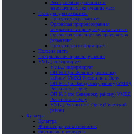
Реестр необорудованных и
запрещенных для купания мест
Прокуратура разъясняет
Прокуратура разъясняет
Орловская природоохранная
межрайонная прокуратура разъясняет
Орловская транспортная прокуратура
разъясняет
Прокуратура информирует
Полезно знать
Профилактика правонарушений
УМВД информирует
УМВД информирует
ОП № 1 (по Железнодорожному
району) УМВД России по г. Орлу
ОП № 2 (по Заводскому району) УМВД
России по г. Орлу
ОП № 3 (по Северному району) УМВД
России по г. Орлу
УМВД России по г. Орлу (Советский
район)
Культура
Культура
Жизнь городских библиотек
Фестивали и конкурсы