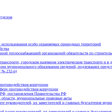
отделом
 использования особо охраняемых природных территорий
йства
ой теплоснабжающей организацией обязательств по строительс
ранспорте, городском наземном электрическом транспорте и в 
ции муниципального образования сведений, подлежащих предст
 № 232-р)
противодействия коррупции
фере противодействия коррупции
 РФ, постановления Правительства РФ
 области, муниципальные правовые акты
ате руководителей, их заместителей и главных бухгалтеров м
ой плате руководителей, их заместителей и главных бухгалте