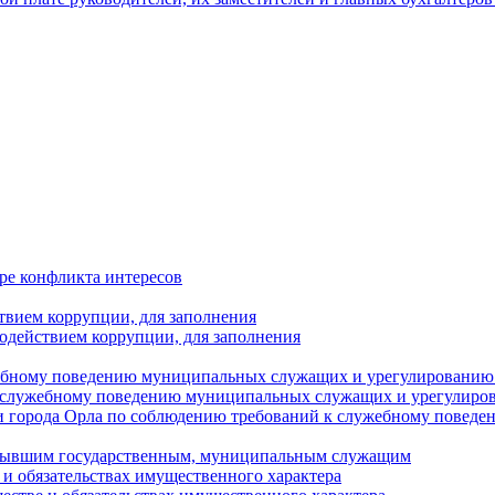
ре конфликта интересов
твием коррупции, для заполнения
одействием коррупции, для заполнения
ебному поведению муниципальных служащих и урегулированию 
 служебному поведению муниципальных служащих и урегулиро
 города Орла по соблюдению требований к служебному повед
с бывшим государственным, муниципальным служащим
е и обязательствах имущественного характера