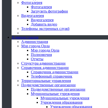
Фотогалерея
Фотогалерея
Загрузить фотографии
Видеогалерея
Видеогалерея
Добавить видео
Телефоны экстренных служб
Администрация
Администрация
Мэр города Орла
Мэр города Орла
Полномочия
Отчеты
Структура администрации
Справочник администрации
Справочник администрации
Телефонный справочник
Территориальные управления
Подведомственные организации
Подведомственные организации
Муниципальные учреждения
Муниципальные учреждения
Учреждения образования
Учреждения образования