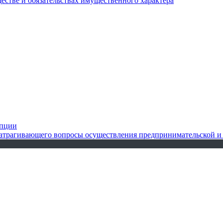
ществе и обязательствах имущественного характера
упции
 затрагивающего вопросы осуществления предпринимательской и