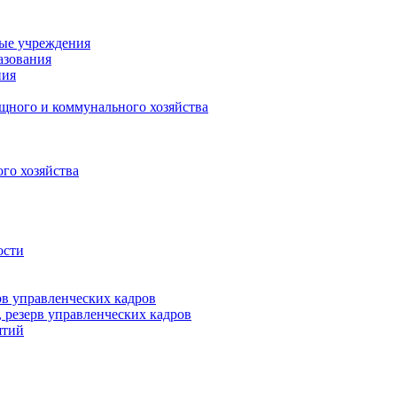
ные учреждения
азования
ния
щного и коммунального хозяйства
го хозяйства
ости
рв управленческих кадров
 резерв управленческих кадров
ятий