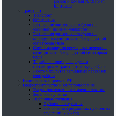
ареной и домами №7,9 по ул.
Картукова
Транспорт
Транспорт
Объявления
Расписание движения автобусов по
сезонным (дачным) маршрутам
Расписания движения автобусов по
маршрутам муниципальной маршрутной
сети города Орла
Схемы маршрутов регулярных перевозок
муниципальной маршрутной сети города
Орла
Тарифы на проезд в городском
пассажирском транспорте в городе Орле
Реестр маршрутов регулярных перевозок
города Орла
Национальные проекты РФ
Градостроительство и землепользование
Градостроительство и землепользование
Земельные участки
Публичные слушания
Публичные слушания
Заключения о результатах публичных
слушаний, 2026 год