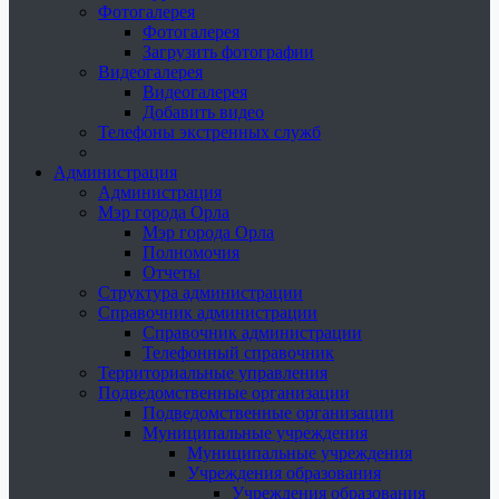
Фотогалерея
Фотогалерея
Загрузить фотографии
Видеогалерея
Видеогалерея
Добавить видео
Телефоны экстренных служб
Администрация
Администрация
Мэр города Орла
Мэр города Орла
Полномочия
Отчеты
Структура администрации
Справочник администрации
Справочник администрации
Телефонный справочник
Территориальные управления
Подведомственные организации
Подведомственные организации
Муниципальные учреждения
Муниципальные учреждения
Учреждения образования
Учреждения образования