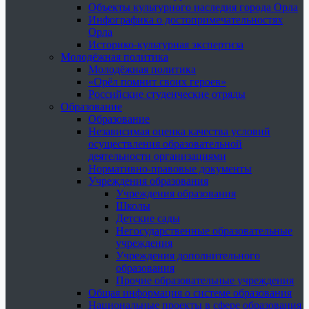
Объекты культурного наследия города Орла
Инфографика о достопримечательностях
Орла
Историко-культурная экспертиза
Молодёжная политика
Молодёжная политика
«Орёл помнит своих героев»
Российские студенческие отряды
Образование
Образование
Независимая оценка качества условий
осуществления образовательной
деятельности организациями
Нормативно-правовые документы
Учреждения образования
Учреждения образования
Школы
Детские сады
Негосударственные образовательные
учреждения
Учреждения дополнительного
образования
Прочие образовательные учреждения
Общая информация о системе образования
Национальные проекты в сфере образования