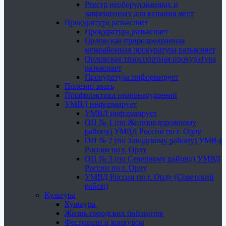
Реестр необорудованных и
запрещенных для купания мест
Прокуратура разъясняет
Прокуратура разъясняет
Орловская природоохранная
межрайонная прокуратура разъясняет
Орловская транспортная прокуратура
разъясняет
Прокуратура информирует
Полезно знать
Профилактика правонарушений
УМВД информирует
УМВД информирует
ОП № 1 (по Железнодорожному
району) УМВД России по г. Орлу
ОП № 2 (по Заводскому району) УМВД
России по г. Орлу
ОП № 3 (по Северному району) УМВД
России по г. Орлу
УМВД России по г. Орлу (Советский
район)
Культура
Культура
Жизнь городских библиотек
Фестивали и конкурсы