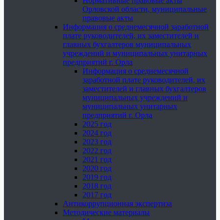
Нормативные правовые акты
Орловской области, муниципальные
правовые акты
Информация о среднемесячной заработной
плате руководителей, их заместителей и
главных бухгалтеров муниципальных
учреждений и муниципальных унитарных
предприятий г. Орла
Информация о среднемесячной
заработной плате руководителей, их
заместителей и главных бухгалтеров
муниципальных учреждений и
муниципальных унитарных
предприятий г. Орла
2025 год
2024 год
2023 год
2022 год
2021 год
2020 год
2019 год
2018 год
2017 год
Антикоррупционная экспертиза
Методические материалы