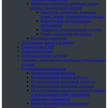
Вакантные должности, кадровый резерв,
резерв управленческих кадров
Вакантные должности, кадровый
резерв, резерв управленческих кадров
Руководители муниципальных
предприятий
Должности муниципальной службы
Резерв управленческих кадров
Результаты конкурсов
Полномочия, задачи и функции
Учрежденные СМИ
Партнерские связи
Информационные системы
Проверки, проведенные контрольно-ревизионным
отделом
Муниципальный контроль
Муниципальный контроль
Муниципальный лесной контроль
Муниципальный жилищный контроль
Муниципальный земельный контроль
Муниципальный контроль в области охраны
и использования особо охраняемых
природных территорий
Муниципальный контроль в сфере
благоустройства