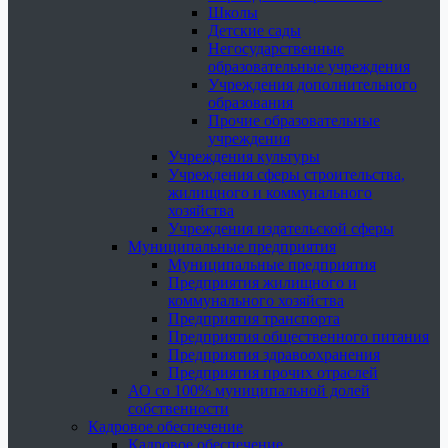
Школы
Детские сады
Негосударственные
образовательные учреждения
Учреждения дополнительного
образования
Прочие образовательные
учреждения
Учреждения культуры
Учреждения сферы строительства,
жилищного и коммунального
хозяйства
Учреждения издательской сферы
Муниципальные предприятия
Муниципальные предприятия
Предприятия жилищного и
коммунального хозяйства
Предприятия транспорта
Предприятия общественного питания
Предприятия здравоохранения
Предприятия прочих отраслей
АО со 100% муниципальной долей
собственности
Кадровое обеспечение
Кадровое обеспечение