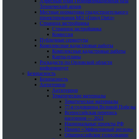
Адресный план Геоинформационная база
Технический архив
Местные нормативы градостроительного
проектирования МО «Город Орёл»
Страница застройщика
Страница застройщика
Комиссия
Публичные сервитуты
Комплексные кадастровые работы
Комплексные кадастровые работы
Карты-планы
Роскадастр по Орловской области
информирует
Безопасность
Безопасность
Антитеррор
Антитеррор
Тематические материалы
Тематические материалы
77-я годовщина Великой Победы
Всероссийская перепись
населения — 2021
Национальные проекты РФ
Проект «Эффективный регион»
Общероссийское голосование