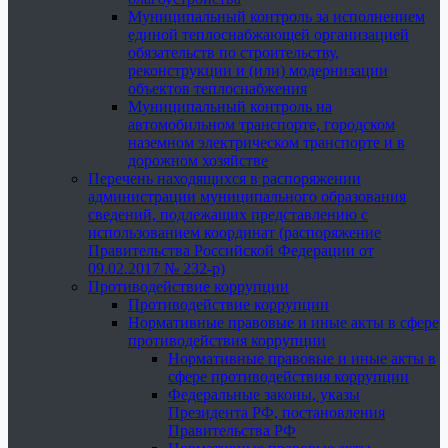
Муниципальный контроль за исполнением
единой теплоснабжающей организацией
обязательств по строительству,
реконструкции и (или) модернизации
объектов теплоснабжения
Муниципальный контроль на
автомобильном транспорте, городском
наземном электрическом транспорте и в
дорожном хозяйстве
Перечень находящихся в распоряжении
администрации муниципального образования
сведений, подлежащих представлению с
использованием координат (распоряжение
Правительства Российской Федерации от
09.02.2017 № 232-р)
Противодействие коррупции
Противодействие коррупции
Нормативные правовые и иные акты в сфере
противодействия коррупции
Нормативные правовые и иные акты в
сфере противодействия коррупции
Федеральные законы, указы
Президента РФ, постановления
Правительства РФ