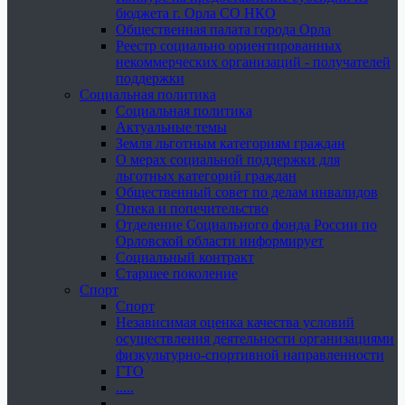
бюджета г. Орла СО НКО
Общественная палата города Орла
Реестр социально ориентированных
некоммерческих организаций - получателей
поддержки
Социальная политика
Социальная политика
Актуальные темы
Земля льготным категориям граждан
О мерах социальной поддержки для
льготных категорий граждан
Общественный совет по делам инвалидов
Опека и попечительство
Отделение Социального фонда России по
Орловской области информирует
Социальный контракт
Старшее поколение
Спорт
Спорт
Независимая оценка качества условий
осуществления деятельности организациями
физкультурно-спортивной направленности
ГТО
.....
......