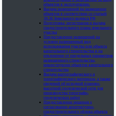
объектов в эксплуатацию.
Выдача разрешений на размещение
объектов в соответствии со статьей
39.36 Земельного кодекса РФ
Подготовка, регистрация и выдача
градостроительного плана земельного
участка
Предоставление разрешений на
условно разрешенный вид
использования участка или объекта
капитального строительства и на
отклонение от предельных параметров
разрешенного строительства,
реконструкции объектов капитального
строительства
Выдача картографического и
топографического материала, а также
сведений об исходной планово-
высотной геодезической сети для
производства топографо-
геодезических работ
Предоставление решения о
согласовании архитектурно-
градостроительного облика объекта