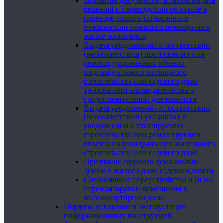
Принятие документов, а также выдача
решений о переводе или об отказе в
переводе жилого помещения в
нежилое или нежилого помещения в
жилое помещение
Выдача уведомлений о соответствии
(несоответствии) построенных или
реконструированных объекта
индивидуального жилищного
строительства или садового дома
требованиям законодательства о
градостроительной деятельности
Выдача уведомлений о соответствии
(несоответствии) указанных в
уведомлении о планируемых
строительстве или реконструкции
объекта индивидуального жилищного
строительства или садового дома
Признание садового дома жилым
домом и жилого дома садовым домом
Согласование переустройства и (или)
перепланировки помещения в
многоквартирном доме
Порядок установки и эксплуатации
информационных конструкций