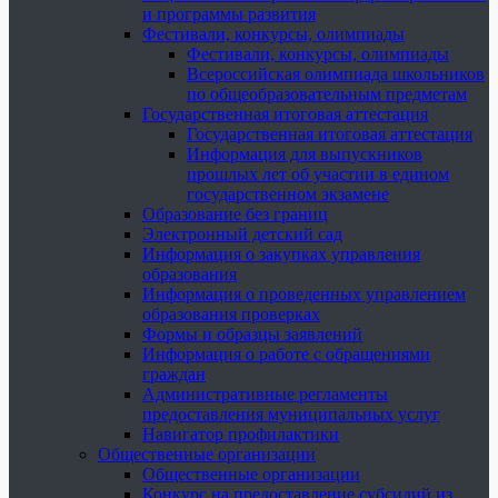
и программы развития
Фестивали, конкурсы, олимпиады
Фестивали, конкурсы, олимпиады
Всероссийская олимпиада школьников
по общеобразовательным предметам
Государственная итоговая аттестация
Государственная итоговая аттестация
Информация для выпускников
прошлых лет об участии в едином
государственном экзамене
Образование без границ
Электронный детский сад
Информация о закупках управления
образования
Информация о проведенных управлением
образования проверках
Формы и образцы заявлений
Информация о работе с обращениями
граждан
Административные регламенты
предоставления муниципальных услуг
Навигатор профилактики
Общественные организации
Общественные организации
Конкурс на предоставление субсидий из