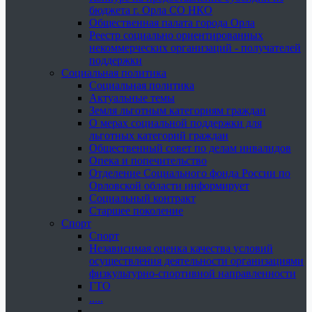
бюджета г. Орла СО НКО
Общественная палата города Орла
Реестр социально ориентированных
некоммерческих организаций - получателей
поддержки
Социальная политика
Социальная политика
Актуальные темы
Земля льготным категориям граждан
О мерах социальной поддержки для
льготных категорий граждан
Общественный совет по делам инвалидов
Опека и попечительство
Отделение Социального фонда России по
Орловской области информирует
Социальный контракт
Старшее поколение
Спорт
Спорт
Независимая оценка качества условий
осуществления деятельности организациями
физкультурно-спортивной направленности
ГТО
.....
......