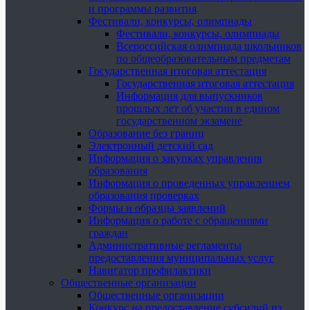
и программы развития
Фестивали, конкурсы, олимпиады
Фестивали, конкурсы, олимпиады
Всероссийская олимпиада школьников
по общеобразовательным предметам
Государственная итоговая аттестация
Государственная итоговая аттестация
Информация для выпускников
прошлых лет об участии в едином
государственном экзамене
Образование без границ
Электронный детский сад
Информация о закупках управления
образования
Информация о проведенных управлением
образования проверках
Формы и образцы заявлений
Информация о работе с обращениями
граждан
Административные регламенты
предоставления муниципальных услуг
Навигатор профилактики
Общественные организации
Общественные организации
Конкурс на предоставление субсидий из