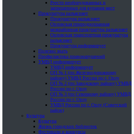
Реестр необорудованных и
запрещенных для купания мест
Прокуратура разъясняет
Прокуратура разъясняет
Орловская природоохранная
межрайонная прокуратура разъясняет
Орловская транспортная прокуратура
разъясняет
Прокуратура информирует
Полезно знать
Профилактика правонарушений
УМВД информирует
УМВД информирует
ОП № 1 (по Железнодорожному
району) УМВД России по г. Орлу
ОП № 2 (по Заводскому району) УМВД
России по г. Орлу
ОП № 3 (по Северному району) УМВД
России по г. Орлу
УМВД России по г. Орлу (Советский
район)
Культура
Культура
Жизнь городских библиотек
Фестивали и конкурсы