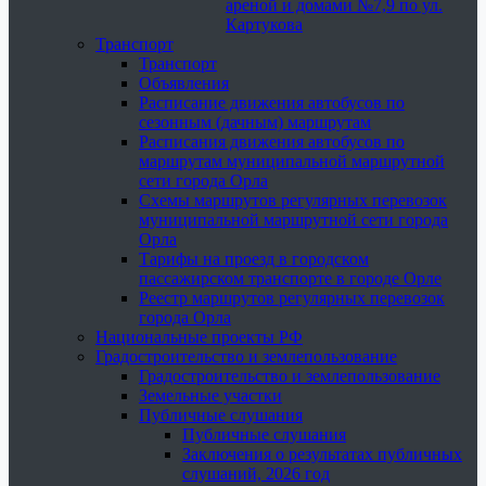
ареной и домами №7,9 по ул.
Картукова
Транспорт
Транспорт
Объявления
Расписание движения автобусов по
сезонным (дачным) маршрутам
Расписания движения автобусов по
маршрутам муниципальной маршрутной
сети города Орла
Схемы маршрутов регулярных перевозок
муниципальной маршрутной сети города
Орла
Тарифы на проезд в городском
пассажирском транспорте в городе Орле
Реестр маршрутов регулярных перевозок
города Орла
Национальные проекты РФ
Градостроительство и землепользование
Градостроительство и землепользование
Земельные участки
Публичные слушания
Публичные слушания
Заключения о результатах публичных
слушаний, 2026 год