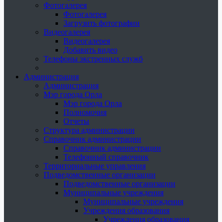
Фотогалерея
Фотогалерея
Загрузить фотографии
Видеогалерея
Видеогалерея
Добавить видео
Телефоны экстренных служб
Администрация
Администрация
Мэр города Орла
Мэр города Орла
Полномочия
Отчеты
Структура администрации
Справочник администрации
Справочник администрации
Телефонный справочник
Территориальные управления
Подведомственные организации
Подведомственные организации
Муниципальные учреждения
Муниципальные учреждения
Учреждения образования
Учреждения образования