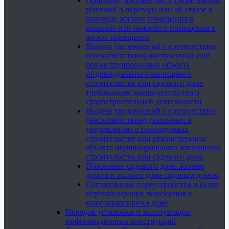
Принятие документов, а также выдача
решений о переводе или об отказе в
переводе жилого помещения в
нежилое или нежилого помещения в
жилое помещение
Выдача уведомлений о соответствии
(несоответствии) построенных или
реконструированных объекта
индивидуального жилищного
строительства или садового дома
требованиям законодательства о
градостроительной деятельности
Выдача уведомлений о соответствии
(несоответствии) указанных в
уведомлении о планируемых
строительстве или реконструкции
объекта индивидуального жилищного
строительства или садового дома
Признание садового дома жилым
домом и жилого дома садовым домом
Согласование переустройства и (или)
перепланировки помещения в
многоквартирном доме
Порядок установки и эксплуатации
информационных конструкций