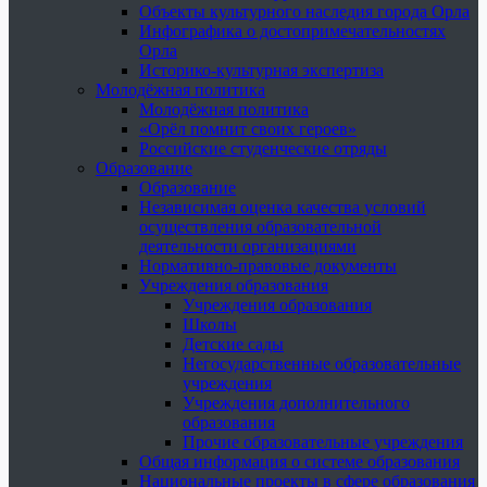
Объекты культурного наследия города Орла
Инфографика о достопримечательностях
Орла
Историко-культурная экспертиза
Молодёжная политика
Молодёжная политика
«Орёл помнит своих героев»
Российские студенческие отряды
Образование
Образование
Независимая оценка качества условий
осуществления образовательной
деятельности организациями
Нормативно-правовые документы
Учреждения образования
Учреждения образования
Школы
Детские сады
Негосударственные образовательные
учреждения
Учреждения дополнительного
образования
Прочие образовательные учреждения
Общая информация о системе образования
Национальные проекты в сфере образования