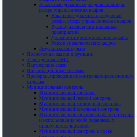
Вакантные должности, кадровый резерв,
резерв управленческих кадров
Вакантные должности, кадровый
резерв, резерв управленческих кадров
Руководители муниципальных
предприятий
Должности муниципальной службы
Резерв управленческих кадров
Результаты конкурсов
Полномочия, задачи и функции
Учрежденные СМИ
Партнерские связи
Информационные системы
Проверки, проведенные контрольно-ревизионным
отделом
Муниципальный контроль
Муниципальный контроль
Муниципальный лесной контроль
Муниципальный жилищный контроль
Муниципальный земельный контроль
Муниципальный контроль в области охраны
и использования особо охраняемых
природных территорий
Муниципальный контроль в сфере
благоустройства