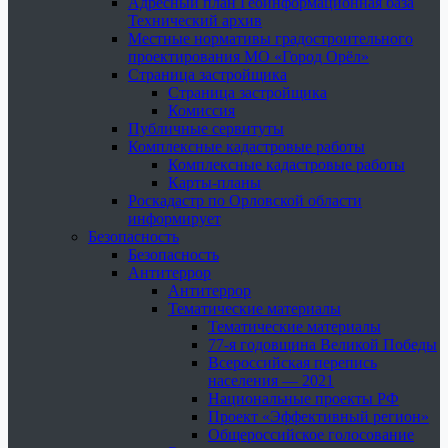
Адресный план Геоинформационная база
Технический архив
Местные нормативы градостроительного
проектирования МО «Город Орёл»
Страница застройщика
Страница застройщика
Комиссия
Публичные сервитуты
Комплексные кадастровые работы
Комплексные кадастровые работы
Карты-планы
Роскадастр по Орловской области
информирует
Безопасность
Безопасность
Антитеррор
Антитеррор
Тематические материалы
Тематические материалы
77-я годовщина Великой Победы
Всероссийская перепись
населения — 2021
Национальные проекты РФ
Проект «Эффективный регион»
Общероссийское голосование