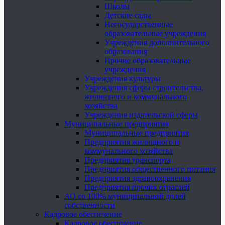
Школы
Детские сады
Негосударственные
образовательные учреждения
Учреждения дополнительного
образования
Прочие образовательные
учреждения
Учреждения культуры
Учреждения сферы строительства,
жилищного и коммунального
хозяйства
Учреждения издательской сферы
Муниципальные предприятия
Муниципальные предприятия
Предприятия жилищного и
коммунального хозяйства
Предприятия транспорта
Предприятия общественного питания
Предприятия здравоохранения
Предприятия прочих отраслей
АО со 100% муниципальной долей
собственности
Кадровое обеспечение
Кадровое обеспечение