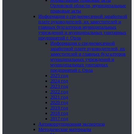
Нормативные правовые акты
Орловской области, муниципальные
правовые акты
Информация о среднемесячной заработной
плате руководителей, их заместителей и
главных бухгалтеров муниципальных
учреждений и муниципальных унитарных
предприятий г. Орла
Информация о среднемесячной
заработной плате руководителей, их
заместителей и главных бухгалтеров
муниципальных учреждений и
муниципальных унитарных
предприятий г. Орла
2025 год
2024 год
2023 год
2022 год
2021 год
2020 год
2019 год
2018 год
2017 год
Антикоррупционная экспертиза
Методические материалы