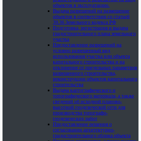
объектов в эксплуатацию.
Выдача разрешений на размещение
объектов в соответствии со статьей
39.36 Земельного кодекса РФ
Подготовка, регистрация и выдача
градостроительного плана земельного
участка
Предоставление разрешений на
условно разрешенный вид
использования участка или объекта
капитального строительства и на
отклонение от предельных параметров
разрешенного строительства,
реконструкции объектов капитального
строительства
Выдача картографического и
топографического материала, а также
сведений об исходной планово-
высотной геодезической сети для
производства топографо-
геодезических работ
Предоставление решения о
согласовании архитектурно-
градостроительного облика объекта