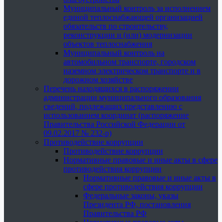
Муниципальный контроль за исполнением
единой теплоснабжающей организацией
обязательств по строительству,
реконструкции и (или) модернизации
объектов теплоснабжения
Муниципальный контроль на
автомобильном транспорте, городском
наземном электрическом транспорте и в
дорожном хозяйстве
Перечень находящихся в распоряжении
администрации муниципального образования
сведений, подлежащих представлению с
использованием координат (распоряжение
Правительства Российской Федерации от
09.02.2017 № 232-р)
Противодействие коррупции
Противодействие коррупции
Нормативные правовые и иные акты в сфере
противодействия коррупции
Нормативные правовые и иные акты в
сфере противодействия коррупции
Федеральные законы, указы
Президента РФ, постановления
Правительства РФ