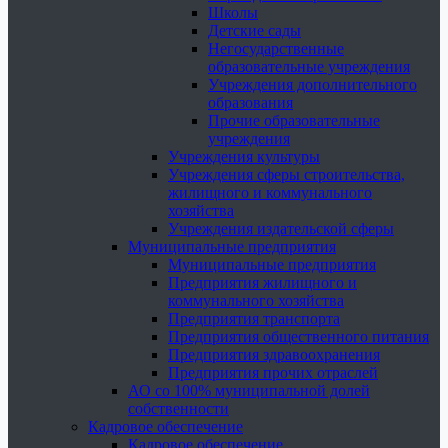
Школы
Детские сады
Негосударственные
образовательные учреждения
Учреждения дополнительного
образования
Прочие образовательные
учреждения
Учреждения культуры
Учреждения сферы строительства,
жилищного и коммунального
хозяйства
Учреждения издательской сферы
Муниципальные предприятия
Муниципальные предприятия
Предприятия жилищного и
коммунального хозяйства
Предприятия транспорта
Предприятия общественного питания
Предприятия здравоохранения
Предприятия прочих отраслей
АО со 100% муниципальной долей
собственности
Кадровое обеспечение
Кадровое обеспечение