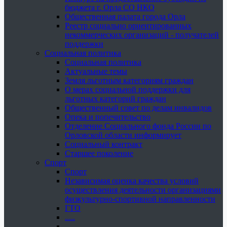
бюджета г. Орла СО НКО
Общественная палата города Орла
Реестр социально ориентированных
некоммерческих организаций - получателей
поддержки
Социальная политика
Социальная политика
Актуальные темы
Земля льготным категориям граждан
О мерах социальной поддержки для
льготных категорий граждан
Общественный совет по делам инвалидов
Опека и попечительство
Отделение Социального фонда России по
Орловской области информирует
Социальный контракт
Старшее поколение
Спорт
Спорт
Независимая оценка качества условий
осуществления деятельности организациями
физкультурно-спортивной направленности
ГТО
.....
......