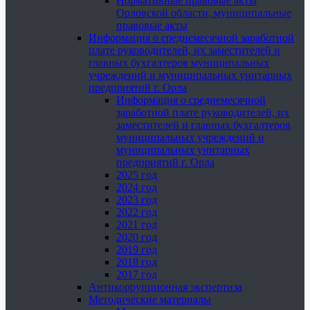
Нормативные правовые акты
Орловской области, муниципальные
правовые акты
Информация о среднемесячной заработной
плате руководителей, их заместителей и
главных бухгалтеров муниципальных
учреждений и муниципальных унитарных
предприятий г. Орла
Информация о среднемесячной
заработной плате руководителей, их
заместителей и главных бухгалтеров
муниципальных учреждений и
муниципальных унитарных
предприятий г. Орла
2025 год
2024 год
2023 год
2022 год
2021 год
2020 год
2019 год
2018 год
2017 год
Антикоррупционная экспертиза
Методические материалы