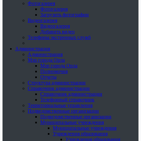
Фотогалерея
Фотогалерея
Загрузить фотографии
Видеогалерея
Видеогалерея
Добавить видео
Телефоны экстренных служб
Администрация
Администрация
Мэр города Орла
Мэр города Орла
Полномочия
Отчеты
Структура администрации
Справочник администрации
Справочник администрации
Телефонный справочник
Территориальные управления
Подведомственные организации
Подведомственные организации
Муниципальные учреждения
Муниципальные учреждения
Учреждения образования
Учреждения образования