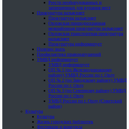
Реестр необорудованных и
запрещенных для купания мест
Прокуратура разъясняет
Прокуратура разъясняет
Орловская природоохранная
межрайонная прокуратура разъясняет
Орловская транспортная прокуратура
разъясняет
Прокуратура информирует
Полезно знать
Профилактика правонарушений
УМВД информирует
УМВД информирует
ОП № 1 (по Железнодорожному
району) УМВД России по г. Орлу
ОП № 2 (по Заводскому району) УМВД
России по г. Орлу
ОП № 3 (по Северному району) УМВД
России по г. Орлу
УМВД России по г. Орлу (Советский
район)
Культура
Культура
Жизнь городских библиотек
Фестивали и конкурсы