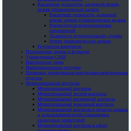
Вакантные должности, кадровый резерв,
резерв управленческих кадров
Вакантные должности, кадровый
резерв, резерв управленческих кадров
Руководители муниципальных
предприятий
Должности муниципальной службы
Резерв управленческих кадров
Результаты конкурсов
Полномочия, задачи и функции
Учрежденные СМИ
Партнерские связи
Информационные системы
Проверки, проведенные контрольно-ревизионным
отделом
Муниципальный контроль
Муниципальный контроль
Муниципальный лесной контроль
Муниципальный жилищный контроль
Муниципальный земельный контроль
Муниципальный контроль в области охраны
и использования особо охраняемых
природных территорий
Муниципальный контроль в сфере
благоустройства