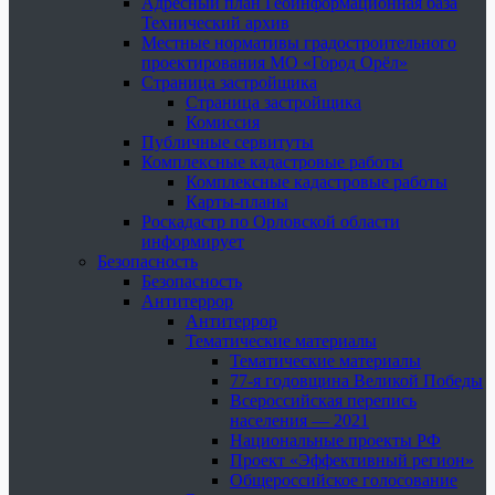
Адресный план Геоинформационная база
Технический архив
Местные нормативы градостроительного
проектирования МО «Город Орёл»
Страница застройщика
Страница застройщика
Комиссия
Публичные сервитуты
Комплексные кадастровые работы
Комплексные кадастровые работы
Карты-планы
Роскадастр по Орловской области
информирует
Безопасность
Безопасность
Антитеррор
Антитеррор
Тематические материалы
Тематические материалы
77-я годовщина Великой Победы
Всероссийская перепись
населения — 2021
Национальные проекты РФ
Проект «Эффективный регион»
Общероссийское голосование