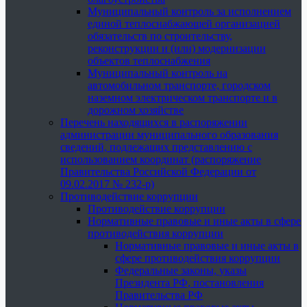
Муниципальный контроль за исполнением
единой теплоснабжающей организацией
обязательств по строительству,
реконструкции и (или) модернизации
объектов теплоснабжения
Муниципальный контроль на
автомобильном транспорте, городском
наземном электрическом транспорте и в
дорожном хозяйстве
Перечень находящихся в распоряжении
администрации муниципального образования
сведений, подлежащих представлению с
использованием координат (распоряжение
Правительства Российской Федерации от
09.02.2017 № 232-р)
Противодействие коррупции
Противодействие коррупции
Нормативные правовые и иные акты в сфере
противодействия коррупции
Нормативные правовые и иные акты в
сфере противодействия коррупции
Федеральные законы, указы
Президента РФ, постановления
Правительства РФ