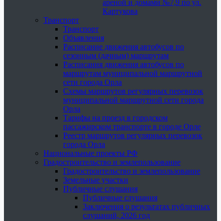
ареной и домами №7,9 по ул.
Картукова
Транспорт
Транспорт
Объявления
Расписание движения автобусов по
сезонным (дачным) маршрутам
Расписания движения автобусов по
маршрутам муниципальной маршрутной
сети города Орла
Схемы маршрутов регулярных перевозок
муниципальной маршрутной сети города
Орла
Тарифы на проезд в городском
пассажирском транспорте в городе Орле
Реестр маршрутов регулярных перевозок
города Орла
Национальные проекты РФ
Градостроительство и землепользование
Градостроительство и землепользование
Земельные участки
Публичные слушания
Публичные слушания
Заключения о результатах публичных
слушаний, 2026 год