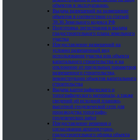
объектов в эксплуатацию.
Выдача разрешений на размещение
объектов в соответствии со статьей
39.36 Земельного кодекса РФ
Подготовка, регистрация и выдача
градостроительного плана земельного
участка
Предоставление разрешений на
условно разрешенный вид
использования участка или объекта
капитального строительства и на
отклонение от предельных параметров
разрешенного строительства,
реконструкции объектов капитального
строительства
Выдача картографического и
топографического материала, а также
сведений об исходной планово-
высотной геодезической сети для
производства топографо-
геодезических работ
Предоставление решения о
согласовании архитектурно-
градостроительного облика объекта