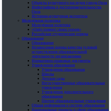
Объекты культурного наследия города Орла
Инфографика о достопримечательностях
Орла
Историко-культурная экспертиза
Молодёжная политика
Молодёжная политика
«Орёл помнит своих героев»
Российские студенческие отряды
Образование
Образование
Независимая оценка качества условий
осуществления образовательной
деятельности организациями
Нормативно-правовые документы
Учреждения образования
Учреждения образования
Школы
Детские сады
Негосударственные образовательные
учреждения
Учреждения дополнительного
образования
Прочие образовательные учреждения
Общая информация о системе образования
Национальные проекты в сфере образования