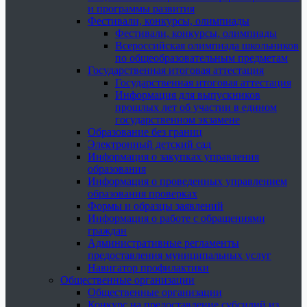
и программы развития
Фестивали, конкурсы, олимпиады
Фестивали, конкурсы, олимпиады
Всероссийская олимпиада школьников
по общеобразовательным предметам
Государственная итоговая аттестация
Государственная итоговая аттестация
Информация для выпускников
прошлых лет об участии в едином
государственном экзамене
Образование без границ
Электронный детский сад
Информация о закупках управления
образования
Информация о проведенных управлением
образования проверках
Формы и образцы заявлений
Информация о работе с обращениями
граждан
Административные регламенты
предоставления муниципальных услуг
Навигатор профилактики
Общественные организации
Общественные организации
Конкурс на предоставление субсидий из