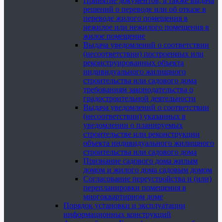
Принятие документов, а также выдача
решений о переводе или об отказе в
переводе жилого помещения в
нежилое или нежилого помещения в
жилое помещение
Выдача уведомлений о соответствии
(несоответствии) построенных или
реконструированных объекта
индивидуального жилищного
строительства или садового дома
требованиям законодательства о
градостроительной деятельности
Выдача уведомлений о соответствии
(несоответствии) указанных в
уведомлении о планируемых
строительстве или реконструкции
объекта индивидуального жилищного
строительства или садового дома
Признание садового дома жилым
домом и жилого дома садовым домом
Согласование переустройства и (или)
перепланировки помещения в
многоквартирном доме
Порядок установки и эксплуатации
информационных конструкций