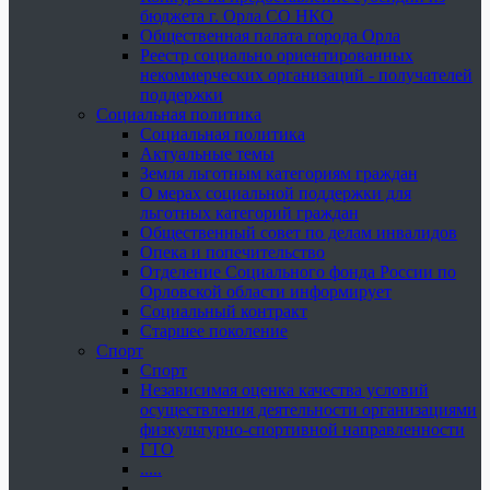
бюджета г. Орла СО НКО
Общественная палата города Орла
Реестр социально ориентированных
некоммерческих организаций - получателей
поддержки
Социальная политика
Социальная политика
Актуальные темы
Земля льготным категориям граждан
О мерах социальной поддержки для
льготных категорий граждан
Общественный совет по делам инвалидов
Опека и попечительство
Отделение Социального фонда России по
Орловской области информирует
Социальный контракт
Старшее поколение
Спорт
Спорт
Независимая оценка качества условий
осуществления деятельности организациями
физкультурно-спортивной направленности
ГТО
.....
......