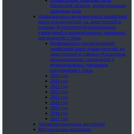
Нормативные правовые акты
Орловской области, муниципальные
правовые акты
Информация о среднемесячной заработной
плате руководителей, их заместителей и
главных бухгалтеров муниципальных
учреждений и муниципальных унитарных
предприятий г. Орла
Информация о среднемесячной
заработной плате руководителей, их
заместителей и главных бухгалтеров
муниципальных учреждений и
муниципальных унитарных
предприятий г. Орла
2025 год
2024 год
2023 год
2022 год
2021 год
2020 год
2019 год
2018 год
2017 год
Антикоррупционная экспертиза
Методические материалы