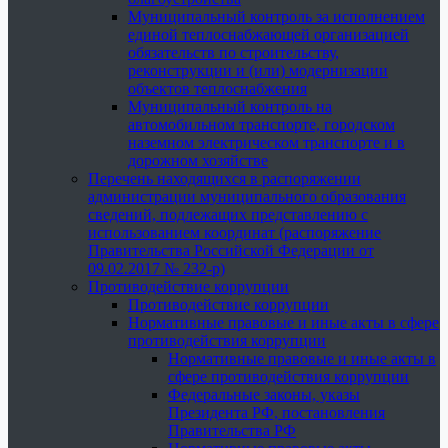
Муниципальный контроль за исполнением
единой теплоснабжающей организацией
обязательств по строительству,
реконструкции и (или) модернизации
объектов теплоснабжения
Муниципальный контроль на
автомобильном транспорте, городском
наземном электрическом транспорте и в
дорожном хозяйстве
Перечень находящихся в распоряжении
администрации муниципального образования
сведений, подлежащих представлению с
использованием координат (распоряжение
Правительства Российской Федерации от
09.02.2017 № 232-р)
Противодействие коррупции
Противодействие коррупции
Нормативные правовые и иные акты в сфере
противодействия коррупции
Нормативные правовые и иные акты в
сфере противодействия коррупции
Федеральные законы, указы
Президента РФ, постановления
Правительства РФ