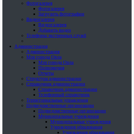
Фотогалерея
Фотогалерея
Загрузить фотографии
Видеогалерея
Видеогалерея
Добавить видео
Телефоны экстренных служб
Администрация
Администрация
Мэр города Орла
Мэр города Орла
Полномочия
Отчеты
Структура администрации
Справочник администрации
Справочник администрации
Телефонный справочник
Территориальные управления
Подведомственные организации
Подведомственные организации
Муниципальные учреждения
Муниципальные учреждения
Учреждения образования
Учреждения образования