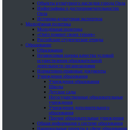
Объекты культурного наследия города Орла
Инфографика о достопримечательностях
Орла
Историко-культурная экспертиза
Молодёжная политика
Молодёжная политика
«Орёл помнит своих героев»
Российские студенческие отряды
Образование
Образование
Независимая оценка качества условий
осуществления образовательной
деятельности организациями
Нормативно-правовые документы
Учреждения образования
Учреждения образования
Школы
Детские сады
Негосударственные образовательные
учреждения
Учреждения дополнительного
образования
Прочие образовательные учреждения
Общая информация о системе образования
Национальные проекты в сфере образования