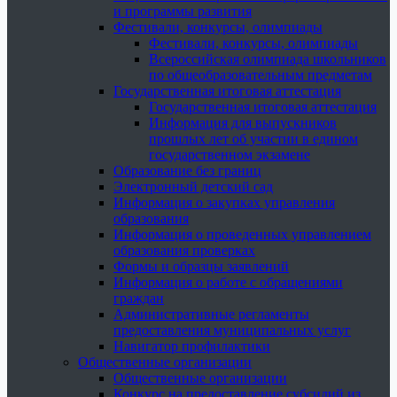
и программы развития
Фестивали, конкурсы, олимпиады
Фестивали, конкурсы, олимпиады
Всероссийская олимпиада школьников
по общеобразовательным предметам
Государственная итоговая аттестация
Государственная итоговая аттестация
Информация для выпускников
прошлых лет об участии в едином
государственном экзамене
Образование без границ
Электронный детский сад
Информация о закупках управления
образования
Информация о проведенных управлением
образования проверках
Формы и образцы заявлений
Информация о работе с обращениями
граждан
Административные регламенты
предоставления муниципальных услуг
Навигатор профилактики
Общественные организации
Общественные организации
Конкурс на предоставление субсидий из