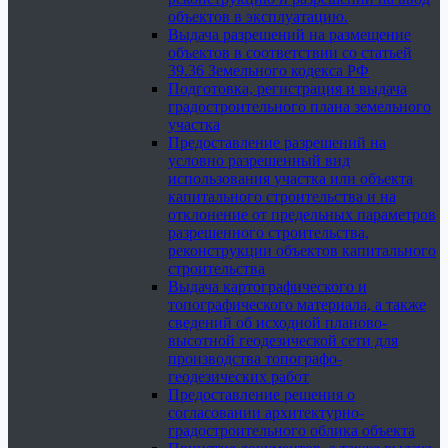
объектов в эксплуатацию.
Выдача разрешений на размещение
объектов в соответствии со статьей
39.36 Земельного кодекса РФ
Подготовка, регистрация и выдача
градостроительного плана земельного
участка
Предоставление разрешений на
условно разрешенный вид
использования участка или объекта
капитального строительства и на
отклонение от предельных параметров
разрешенного строительства,
реконструкции объектов капитального
строительства
Выдача картографического и
топографического материала, а также
сведений об исходной планово-
высотной геодезической сети для
производства топографо-
геодезических работ
Предоставление решения о
согласовании архитектурно-
градостроительного облика объекта