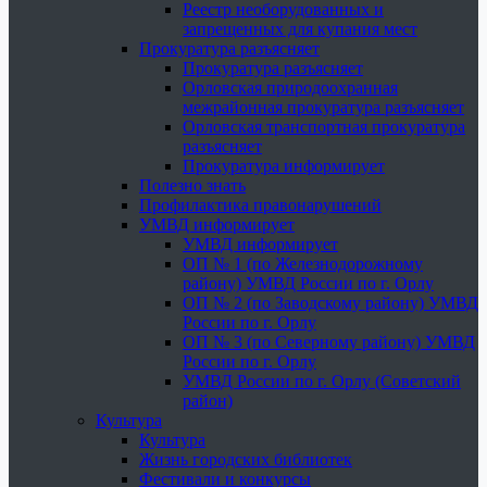
Реестр необорудованных и
запрещенных для купания мест
Прокуратура разъясняет
Прокуратура разъясняет
Орловская природоохранная
межрайонная прокуратура разъясняет
Орловская транспортная прокуратура
разъясняет
Прокуратура информирует
Полезно знать
Профилактика правонарушений
УМВД информирует
УМВД информирует
ОП № 1 (по Железнодорожному
району) УМВД России по г. Орлу
ОП № 2 (по Заводскому району) УМВД
России по г. Орлу
ОП № 3 (по Северному району) УМВД
России по г. Орлу
УМВД России по г. Орлу (Советский
район)
Культура
Культура
Жизнь городских библиотек
Фестивали и конкурсы