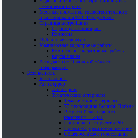
Адресный план Геоинформационная база
Технический архив
Местные нормативы градостроительного
проектирования МО «Город Орёл»
Страница застройщика
Страница застройщика
Комиссия
Публичные сервитуты
Комплексные кадастровые работы
Комплексные кадастровые работы
Карты-планы
Роскадастр по Орловской области
информирует
Безопасность
Безопасность
Антитеррор
Антитеррор
Тематические материалы
Тематические материалы
77-я годовщина Великой Победы
Всероссийская перепись
населения — 2021
Национальные проекты РФ
Проект «Эффективный регион»
Общероссийское голосование