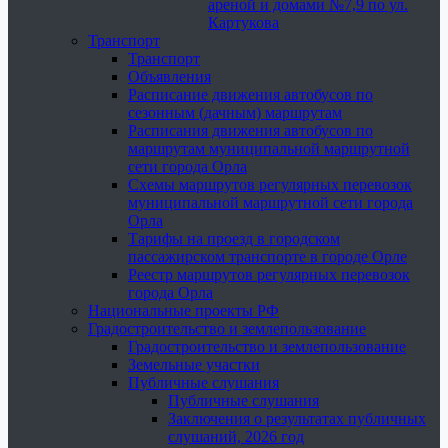
ареной и домами №7,9 по ул.
Картукова
Транспорт
Транспорт
Объявления
Расписание движения автобусов по
сезонным (дачным) маршрутам
Расписания движения автобусов по
маршрутам муниципальной маршрутной
сети города Орла
Схемы маршрутов регулярных перевозок
муниципальной маршрутной сети города
Орла
Тарифы на проезд в городском
пассажирском транспорте в городе Орле
Реестр маршрутов регулярных перевозок
города Орла
Национальные проекты РФ
Градостроительство и землепользование
Градостроительство и землепользование
Земельные участки
Публичные слушания
Публичные слушания
Заключения о результатах публичных
слушаний, 2026 год