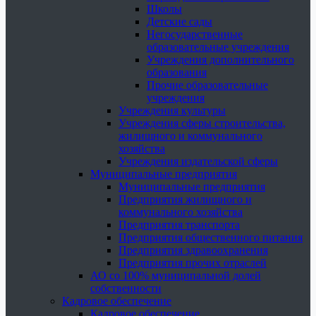
Школы
Детские сады
Негосударственные
образовательные учреждения
Учреждения дополнительного
образования
Прочие образовательные
учреждения
Учреждения культуры
Учреждения сферы строительства,
жилищного и коммунального
хозяйства
Учреждения издательской сферы
Муниципальные предприятия
Муниципальные предприятия
Предприятия жилищного и
коммунального хозяйства
Предприятия транспорта
Предприятия общественного питания
Предприятия здравоохранения
Предприятия прочих отраслей
АО со 100% муниципальной долей
собственности
Кадровое обеспечение
Кадровое обеспечение