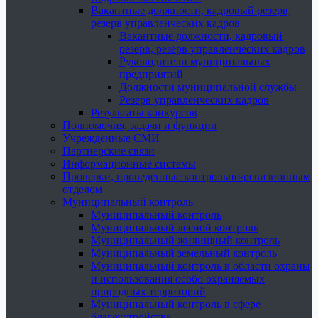
Вакантные должности, кадровый резерв,
резерв управленческих кадров
Вакантные должности, кадровый
резерв, резерв управленческих кадров
Руководители муниципальных
предприятий
Должности муниципальной службы
Резерв управленческих кадров
Результаты конкурсов
Полномочия, задачи и функции
Учрежденные СМИ
Партнерские связи
Информационные системы
Проверки, проведенные контрольно-ревизионным
отделом
Муниципальный контроль
Муниципальный контроль
Муниципальный лесной контроль
Муниципальный жилищный контроль
Муниципальный земельный контроль
Муниципальный контроль в области охраны
и использования особо охраняемых
природных территорий
Муниципальный контроль в сфере
благоустройства