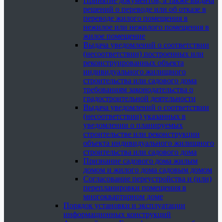
Принятие документов, а также выдача
решений о переводе или об отказе в
переводе жилого помещения в
нежилое или нежилого помещения в
жилое помещение
Выдача уведомлений о соответствии
(несоответствии) построенных или
реконструированных объекта
индивидуального жилищного
строительства или садового дома
требованиям законодательства о
градостроительной деятельности
Выдача уведомлений о соответствии
(несоответствии) указанных в
уведомлении о планируемых
строительстве или реконструкции
объекта индивидуального жилищного
строительства или садового дома
Признание садового дома жилым
домом и жилого дома садовым домом
Согласование переустройства и (или)
перепланировки помещения в
многоквартирном доме
Порядок установки и эксплуатации
информационных конструкций