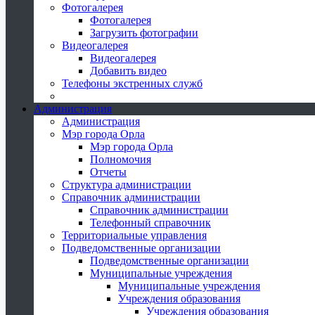
Фотогалерея
Фотогалерея
Загрузить фотографии
Видеогалерея
Видеогалерея
Добавить видео
Телефоны экстренных служб
Администрация
Администрация
Мэр города Орла
Мэр города Орла
Полномочия
Отчеты
Структура администрации
Справочник администрации
Справочник администрации
Телефонный справочник
Территориальные управления
Подведомственные организации
Подведомственные организации
Муниципальные учреждения
Муниципальные учреждения
Учреждения образования
Учреждения образования