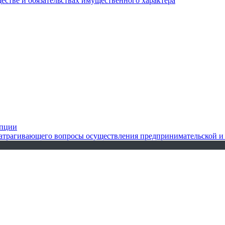
ществе и обязательствах имущественного характера
упции
 затрагивающего вопросы осуществления предпринимательской и