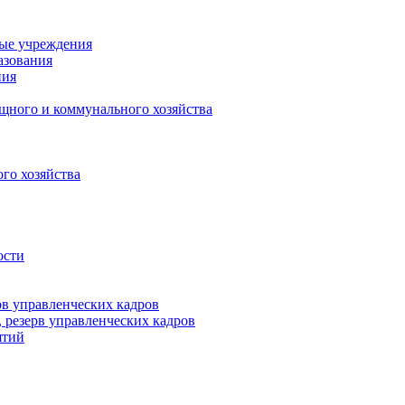
ные учреждения
азования
ния
щного и коммунального хозяйства
го хозяйства
ости
рв управленческих кадров
 резерв управленческих кадров
ятий