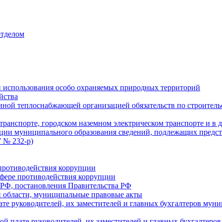
отделом
 использования особо охраняемых природных территорий
йства
ой теплоснабжающей организацией обязательств по строительс
ранспорте, городском наземном электрическом транспорте и в 
ции муниципального образования сведений, подлежащих предст
 № 232-р)
противодействия коррупции
фере противодействия коррупции
 РФ, постановления Правительства РФ
 области, муниципальные правовые акты
ате руководителей, их заместителей и главных бухгалтеров м
ой плате руководителей, их заместителей и главных бухгалте