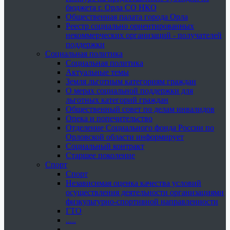
бюджета г. Орла СО НКО
Общественная палата города Орла
Реестр социально ориентированных
некоммерческих организаций - получателей
поддержки
Социальная политика
Социальная политика
Актуальные темы
Земля льготным категориям граждан
О мерах социальной поддержки для
льготных категорий граждан
Общественный совет по делам инвалидов
Опека и попечительство
Отделение Социального фонда России по
Орловской области информирует
Социальный контракт
Старшее поколение
Спорт
Спорт
Независимая оценка качества условий
осуществления деятельности организациями
физкультурно-спортивной направленности
ГТО
.....
......