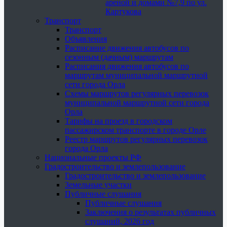
ареной и домами №7,9 по ул.
Картукова
Транспорт
Транспорт
Объявления
Расписание движения автобусов по
сезонным (дачным) маршрутам
Расписания движения автобусов по
маршрутам муниципальной маршрутной
сети города Орла
Схемы маршрутов регулярных перевозок
муниципальной маршрутной сети города
Орла
Тарифы на проезд в городском
пассажирском транспорте в городе Орле
Реестр маршрутов регулярных перевозок
города Орла
Национальные проекты РФ
Градостроительство и землепользование
Градостроительство и землепользование
Земельные участки
Публичные слушания
Публичные слушания
Заключения о результатах публичных
слушаний, 2026 год