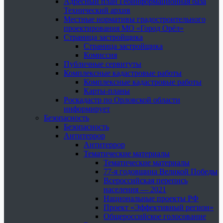
Адресный план Геоинформационная база
Технический архив
Местные нормативы градостроительного
проектирования МО «Город Орёл»
Страница застройщика
Страница застройщика
Комиссия
Публичные сервитуты
Комплексные кадастровые работы
Комплексные кадастровые работы
Карты-планы
Роскадастр по Орловской области
информирует
Безопасность
Безопасность
Антитеррор
Антитеррор
Тематические материалы
Тематические материалы
77-я годовщина Великой Победы
Всероссийская перепись
населения — 2021
Национальные проекты РФ
Проект «Эффективный регион»
Общероссийское голосование