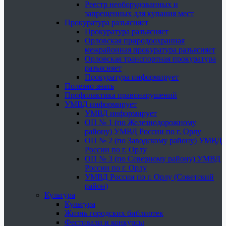
Реестр необорудованных и
запрещенных для купания мест
Прокуратура разъясняет
Прокуратура разъясняет
Орловская природоохранная
межрайонная прокуратура разъясняет
Орловская транспортная прокуратура
разъясняет
Прокуратура информирует
Полезно знать
Профилактика правонарушений
УМВД информирует
УМВД информирует
ОП № 1 (по Железнодорожному
району) УМВД России по г. Орлу
ОП № 2 (по Заводскому району) УМВД
России по г. Орлу
ОП № 3 (по Северному району) УМВД
России по г. Орлу
УМВД России по г. Орлу (Советский
район)
Культура
Культура
Жизнь городских библиотек
Фестивали и конкурсы