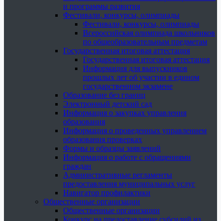
и программы развития
Фестивали, конкурсы, олимпиады
Фестивали, конкурсы, олимпиады
Всероссийская олимпиада школьников
по общеобразовательным предметам
Государственная итоговая аттестация
Государственная итоговая аттестация
Информация для выпускников
прошлых лет об участии в едином
государственном экзамене
Образование без границ
Электронный детский сад
Информация о закупках управления
образования
Информация о проведенных управлением
образования проверках
Формы и образцы заявлений
Информация о работе с обращениями
граждан
Административные регламенты
предоставления муниципальных услуг
Навигатор профилактики
Общественные организации
Общественные организации
Конкурс на предоставление субсидий из