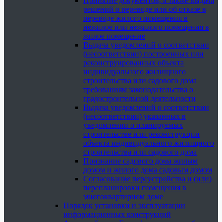
Принятие документов, а также выдача
решений о переводе или об отказе в
переводе жилого помещения в
нежилое или нежилого помещения в
жилое помещение
Выдача уведомлений о соответствии
(несоответствии) построенных или
реконструированных объекта
индивидуального жилищного
строительства или садового дома
требованиям законодательства о
градостроительной деятельности
Выдача уведомлений о соответствии
(несоответствии) указанных в
уведомлении о планируемых
строительстве или реконструкции
объекта индивидуального жилищного
строительства или садового дома
Признание садового дома жилым
домом и жилого дома садовым домом
Согласование переустройства и (или)
перепланировки помещения в
многоквартирном доме
Порядок установки и эксплуатации
информационных конструкций