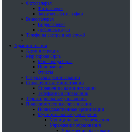
Фотогалерея
Фотогалерея
Загрузить фотографии
Видеогалерея
Видеогалерея
Добавить видео
Телефоны экстренных служб
Администрация
Администрация
Мэр города Орла
Мэр города Орла
Полномочия
Отчеты
Структура администрации
Справочник администрации
Справочник администрации
Телефонный справочник
Территориальные управления
Подведомственные организации
Подведомственные организации
Муниципальные учреждения
Муниципальные учреждения
Учреждения образования
Учреждения образования