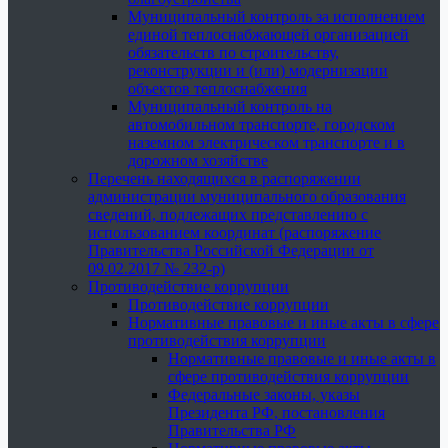
Муниципальный контроль за исполнением
единой теплоснабжающей организацией
обязательств по строительству,
реконструкции и (или) модернизации
объектов теплоснабжения
Муниципальный контроль на
автомобильном транспорте, городском
наземном электрическом транспорте и в
дорожном хозяйстве
Перечень находящихся в распоряжении
администрации муниципального образования
сведений, подлежащих представлению с
использованием координат (распоряжение
Правительства Российской Федерации от
09.02.2017 № 232-р)
Противодействие коррупции
Противодействие коррупции
Нормативные правовые и иные акты в сфере
противодействия коррупции
Нормативные правовые и иные акты в
сфере противодействия коррупции
Федеральные законы, указы
Президента РФ, постановления
Правительства РФ