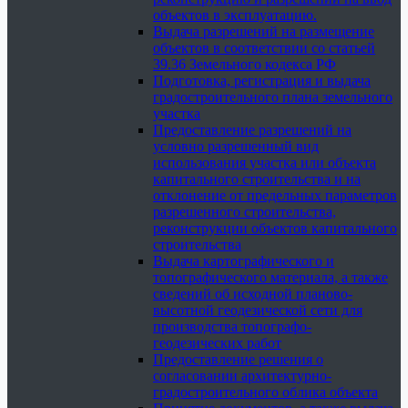
объектов в эксплуатацию.
Выдача разрешений на размещение
объектов в соответствии со статьей
39.36 Земельного кодекса РФ
Подготовка, регистрация и выдача
градостроительного плана земельного
участка
Предоставление разрешений на
условно разрешенный вид
использования участка или объекта
капитального строительства и на
отклонение от предельных параметров
разрешенного строительства,
реконструкции объектов капитального
строительства
Выдача картографического и
топографического материала, а также
сведений об исходной планово-
высотной геодезической сети для
производства топографо-
геодезических работ
Предоставление решения о
согласовании архитектурно-
градостроительного облика объекта