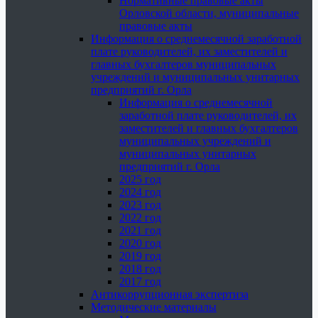
Нормативные правовые акты
Орловской области, муниципальные
правовые акты
Информация о среднемесячной заработной
плате руководителей, их заместителей и
главных бухгалтеров муниципальных
учреждений и муниципальных унитарных
предприятий г. Орла
Информация о среднемесячной
заработной плате руководителей, их
заместителей и главных бухгалтеров
муниципальных учреждений и
муниципальных унитарных
предприятий г. Орла
2025 год
2024 год
2023 год
2022 год
2021 год
2020 год
2019 год
2018 год
2017 год
Антикоррупционная экспертиза
Методические материалы