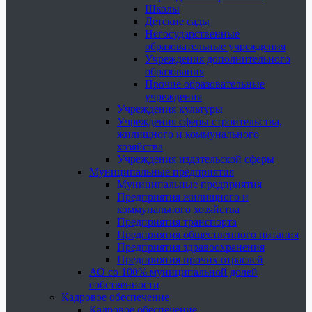
Школы
Детские сады
Негосударственные
образовательные учреждения
Учреждения дополнительного
образования
Прочие образовательные
учреждения
Учреждения культуры
Учреждения сферы строительства,
жилищного и коммунального
хозяйства
Учреждения издательской сферы
Муниципальные предприятия
Муниципальные предприятия
Предприятия жилищного и
коммунального хозяйства
Предприятия транспорта
Предприятия общественного питания
Предприятия здравоохранения
Предприятия прочих отраслей
АО со 100% муниципальной долей
собственности
Кадровое обеспечение
Кадровое обеспечение