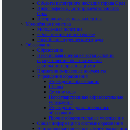
Объекты культурного наследия города Орла
Инфографика о достопримечательностях
Орла
Историко-культурная экспертиза
Молодёжная политика
Молодёжная политика
«Орёл помнит своих героев»
Российские студенческие отряды
Образование
Образование
Независимая оценка качества условий
осуществления образовательной
деятельности организациями
Нормативно-правовые документы
Учреждения образования
Учреждения образования
Школы
Детские сады
Негосударственные образовательные
учреждения
Учреждения дополнительного
образования
Прочие образовательные учреждения
Общая информация о системе образования
Национальные проекты в сфере образования