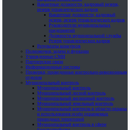
Вакантные должности, кадровый резерв,
резерв управленческих кадров
Вакантные должности, кадровый
резерв, резерв управленческих кадров
Руководители муниципальных
предприятий
Должности муниципальной службы
Резерв управленческих кадров
Результаты конкурсов
Полномочия, задачи и функции
Учрежденные СМИ
Партнерские связи
Информационные системы
Проверки, проведенные контрольно-ревизионным
отделом
Муниципальный контроль
Муниципальный контроль
Муниципальный лесной контроль
Муниципальный жилищный контроль
Муниципальный земельный контроль
Муниципальный контроль в области охраны
и использования особо охраняемых
природных территорий
Муниципальный контроль в сфере
благоустройства