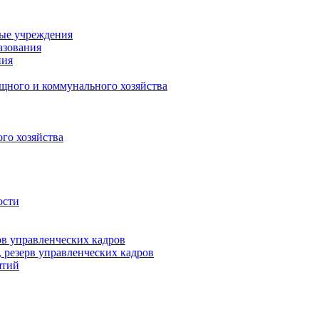
ные учреждения
азования
ния
щного и коммунального хозяйства
го хозяйства
ости
рв управленческих кадров
 резерв управленческих кадров
ятий