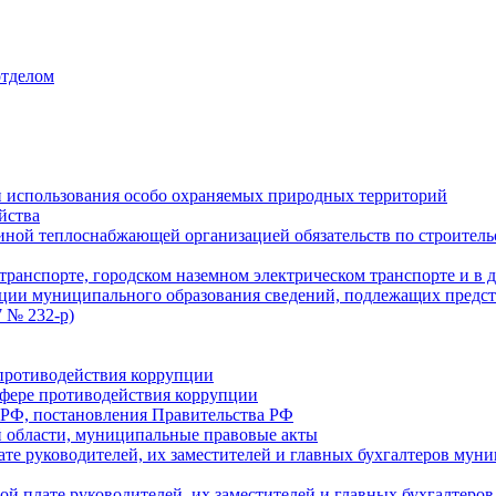
отделом
 использования особо охраняемых природных территорий
йства
ой теплоснабжающей организацией обязательств по строительс
ранспорте, городском наземном электрическом транспорте и в 
ции муниципального образования сведений, подлежащих предст
 № 232-р)
противодействия коррупции
фере противодействия коррупции
 РФ, постановления Правительства РФ
 области, муниципальные правовые акты
ате руководителей, их заместителей и главных бухгалтеров м
ой плате руководителей, их заместителей и главных бухгалте