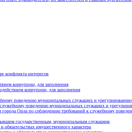
ре конфликта интересов
твием коррупции, для заполнения
одействием коррупции, для заполнения
ебному поведению муниципальных служащих и урегулированию 
 служебному поведению муниципальных служащих и урегулиро
 города Орла по соблюдению требований к служебному повед
с бывшим государственным, муниципальным служащим
е и обязательствах имущественного характера