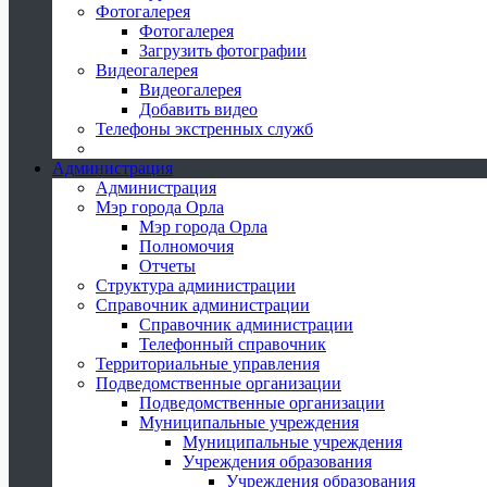
Фотогалерея
Фотогалерея
Загрузить фотографии
Видеогалерея
Видеогалерея
Добавить видео
Телефоны экстренных служб
Администрация
Администрация
Мэр города Орла
Мэр города Орла
Полномочия
Отчеты
Структура администрации
Справочник администрации
Справочник администрации
Телефонный справочник
Территориальные управления
Подведомственные организации
Подведомственные организации
Муниципальные учреждения
Муниципальные учреждения
Учреждения образования
Учреждения образования