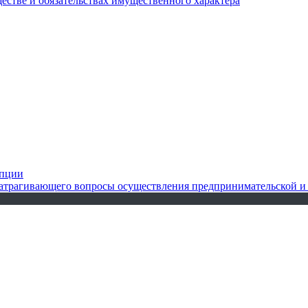
ществе и обязательствах имущественного характера
упции
 затрагивающего вопросы осуществления предпринимательской и