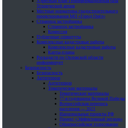
Адресный план Геоинформационная база
Технический архив
Местные нормативы градостроительного
проектирования МО «Город Орёл»
Страница застройщика
Страница застройщика
Комиссия
Публичные сервитуты
Комплексные кадастровые работы
Комплексные кадастровые работы
Карты-планы
Роскадастр по Орловской области
информирует
Безопасность
Безопасность
Антитеррор
Антитеррор
Тематические материалы
Тематические материалы
77-я годовщина Великой Победы
Всероссийская перепись
населения — 2021
Национальные проекты РФ
Проект «Эффективный регион»
Общероссийское голосование