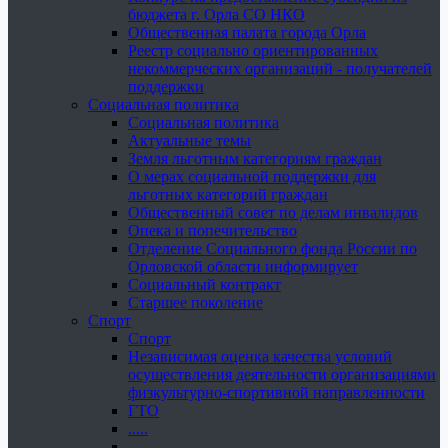
бюджета г. Орла СО НКО
Общественная палата города Орла
Реестр социально ориентированных
некоммерческих организаций - получателей
поддержки
Социальная политика
Социальная политика
Актуальные темы
Земля льготным категориям граждан
О мерах социальной поддержки для
льготных категорий граждан
Общественный совет по делам инвалидов
Опека и попечительство
Отделение Социального фонда России по
Орловской области информирует
Социальный контракт
Старшее поколение
Спорт
Спорт
Независимая оценка качества условий
осуществления деятельности организациями
физкультурно-спортивной направленности
ГТО
.....
......