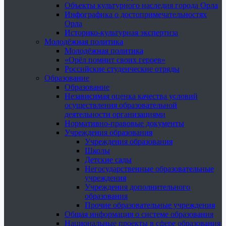
Объекты культурного наследия города Орла
Инфографика о достопримечательностях
Орла
Историко-культурная экспертиза
Молодёжная политика
Молодёжная политика
«Орёл помнит своих героев»
Российские студенческие отряды
Образование
Образование
Независимая оценка качества условий
осуществления образовательной
деятельности организациями
Нормативно-правовые документы
Учреждения образования
Учреждения образования
Школы
Детские сады
Негосударственные образовательные
учреждения
Учреждения дополнительного
образования
Прочие образовательные учреждения
Общая информация о системе образования
Национальные проекты в сфере образования