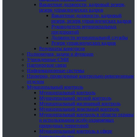
Вакантные должности, кадровый резерв,
резерв управленческих кадров
Вакантные должности, кадровый
резерв, резерв управленческих кадров
Руководители муниципальных
предприятий
Должности муниципальной службы
Резерв управленческих кадров
Результаты конкурсов
Полномочия, задачи и функции
Учрежденные СМИ
Партнерские связи
Информационные системы
Проверки, проведенные контрольно-ревизионным
отделом
Муниципальный контроль
Муниципальный контроль
Муниципальный лесной контроль
Муниципальный жилищный контроль
Муниципальный земельный контроль
Муниципальный контроль в области охраны
и использования особо охраняемых
природных территорий
Муниципальный контроль в сфере
благоустройства