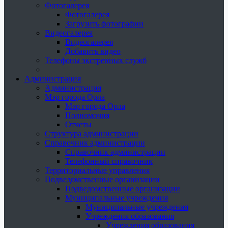
Фотогалерея
Фотогалерея
Загрузить фотографии
Видеогалерея
Видеогалерея
Добавить видео
Телефоны экстренных служб
Администрация
Администрация
Мэр города Орла
Мэр города Орла
Полномочия
Отчеты
Структура администрации
Справочник администрации
Справочник администрации
Телефонный справочник
Территориальные управления
Подведомственные организации
Подведомственные организации
Муниципальные учреждения
Муниципальные учреждения
Учреждения образования
Учреждения образования