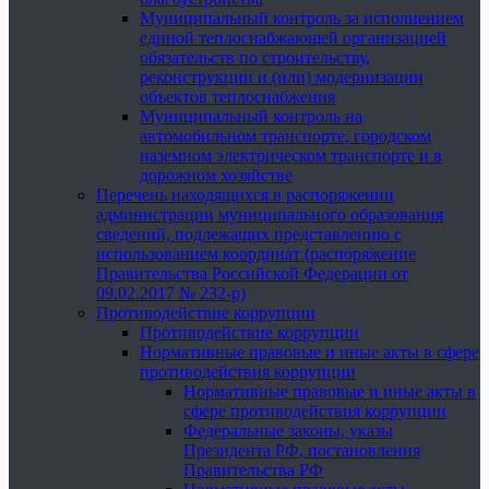
Муниципальный контроль за исполнением
единой теплоснабжающей организацией
обязательств по строительству,
реконструкции и (или) модернизации
объектов теплоснабжения
Муниципальный контроль на
автомобильном транспорте, городском
наземном электрическом транспорте и в
дорожном хозяйстве
Перечень находящихся в распоряжении
администрации муниципального образования
сведений, подлежащих представлению с
использованием координат (распоряжение
Правительства Российской Федерации от
09.02.2017 № 232-р)
Противодействие коррупции
Противодействие коррупции
Нормативные правовые и иные акты в сфере
противодействия коррупции
Нормативные правовые и иные акты в
сфере противодействия коррупции
Федеральные законы, указы
Президента РФ, постановления
Правительства РФ