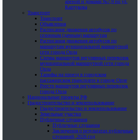
ареной и домами №7,9 по ул.
Картукова
Транспорт
Транспорт
Объявления
Расписание движения автобусов по
сезонным (дачным) маршрутам
Расписания движения автобусов по
маршрутам муниципальной маршрутной
сети города Орла
Схемы маршрутов регулярных перевозок
муниципальной маршрутной сети города
Орла
Тарифы на проезд в городском
пассажирском транспорте в городе Орле
Реестр маршрутов регулярных перевозок
города Орла
Национальные проекты РФ
Градостроительство и землепользование
Градостроительство и землепользование
Земельные участки
Публичные слушания
Публичные слушания
Заключения о результатах публичных
слушаний, 2026 год