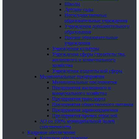
Школы
Детские сады
Негосударственные
образовательные учреждения
Учреждения дополнительного
образования
Прочие образовательные
учреждения
Учреждения культуры
Учреждения сферы строительства,
жилищного и коммунального
хозяйства
Учреждения издательской сферы
Муниципальные предприятия
Муниципальные предприятия
Предприятия жилищного и
коммунального хозяйства
Предприятия транспорта
Предприятия общественного питания
Предприятия здравоохранения
Предприятия прочих отраслей
АО со 100% муниципальной долей
собственности
Кадровое обеспечение
Кадровое обеспечение