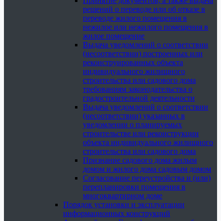
Принятие документов, а также выдача
решений о переводе или об отказе в
переводе жилого помещения в
нежилое или нежилого помещения в
жилое помещение
Выдача уведомлений о соответствии
(несоответствии) построенных или
реконструированных объекта
индивидуального жилищного
строительства или садового дома
требованиям законодательства о
градостроительной деятельности
Выдача уведомлений о соответствии
(несоответствии) указанных в
уведомлении о планируемых
строительстве или реконструкции
объекта индивидуального жилищного
строительства или садового дома
Признание садового дома жилым
домом и жилого дома садовым домом
Согласование переустройства и (или)
перепланировки помещения в
многоквартирном доме
Порядок установки и эксплуатации
информационных конструкций