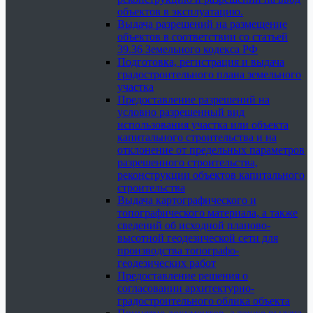
объектов в эксплуатацию.
Выдача разрешений на размещение
объектов в соответствии со статьей
39.36 Земельного кодекса РФ
Подготовка, регистрация и выдача
градостроительного плана земельного
участка
Предоставление разрешений на
условно разрешенный вид
использования участка или объекта
капитального строительства и на
отклонение от предельных параметров
разрешенного строительства,
реконструкции объектов капитального
строительства
Выдача картографического и
топографического материала, а также
сведений об исходной планово-
высотной геодезической сети для
производства топографо-
геодезических работ
Предоставление решения о
согласовании архитектурно-
градостроительного облика объекта