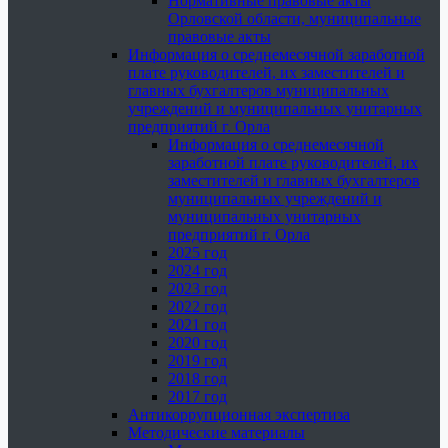
Нормативные правовые акты
Орловской области, муниципальные
правовые акты
Информация о среднемесячной заработной
плате руководителей, их заместителей и
главных бухгалтеров муниципальных
учреждений и муниципальных унитарных
предприятий г. Орла
Информация о среднемесячной
заработной плате руководителей, их
заместителей и главных бухгалтеров
муниципальных учреждений и
муниципальных унитарных
предприятий г. Орла
2025 год
2024 год
2023 год
2022 год
2021 год
2020 год
2019 год
2018 год
2017 год
Антикоррупционная экспертиза
Методические материалы