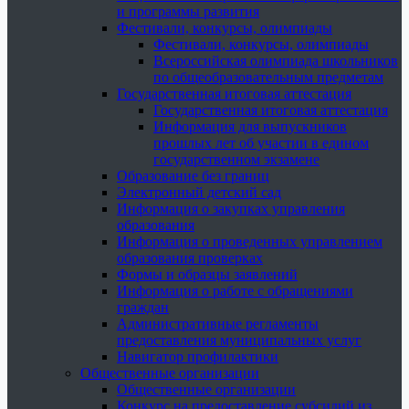
и программы развития
Фестивали, конкурсы, олимпиады
Фестивали, конкурсы, олимпиады
Всероссийская олимпиада школьников
по общеобразовательным предметам
Государственная итоговая аттестация
Государственная итоговая аттестация
Информация для выпускников
прошлых лет об участии в едином
государственном экзамене
Образование без границ
Электронный детский сад
Информация о закупках управления
образования
Информация о проведенных управлением
образования проверках
Формы и образцы заявлений
Информация о работе с обращениями
граждан
Административные регламенты
предоставления муниципальных услуг
Навигатор профилактики
Общественные организации
Общественные организации
Конкурс на предоставление субсидий из