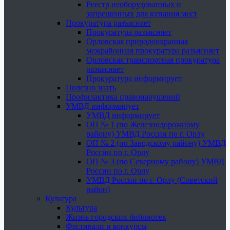
Реестр необорудованных и
запрещенных для купания мест
Прокуратура разъясняет
Прокуратура разъясняет
Орловская природоохранная
межрайонная прокуратура разъясняет
Орловская транспортная прокуратура
разъясняет
Прокуратура информирует
Полезно знать
Профилактика правонарушений
УМВД информирует
УМВД информирует
ОП № 1 (по Железнодорожному
району) УМВД России по г. Орлу
ОП № 2 (по Заводскому району) УМВД
России по г. Орлу
ОП № 3 (по Северному району) УМВД
России по г. Орлу
УМВД России по г. Орлу (Советский
район)
Культура
Культура
Жизнь городских библиотек
Фестивали и конкурсы