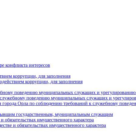
ре конфликта интересов
твием коррупции, для заполнения
одействием коррупции, для заполнения
ебному поведению муниципальных служащих и урегулированию 
 служебному поведению муниципальных служащих и урегулиро
 города Орла по соблюдению требований к служебному повед
с бывшим государственным, муниципальным служащим
е и обязательствах имущественного характера
ществе и обязательствах имущественного характера