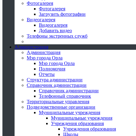
Фотогалерея
Фотогалерея
Загрузить фотографии
Видеогалерея
Видеогалерея
Добавить видео
Телефоны экстренных служб
Администрация
Администрация
Мэр города Орла
Мэр города Орла
Полномочия
Отчеты
Структура администрации
Справочник администрации
Справочник администрации
Телефонный справочник
Территориальные управления
Подведомственные организации
Муниципальные учреждения
Муниципальные учреждения
Учреждения образования
Учреждения образования
Школы