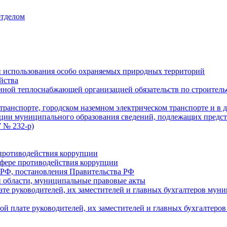
отделом
 использования особо охраняемых природных территорий
йства
ой теплоснабжающей организацией обязательств по строительс
ранспорте, городском наземном электрическом транспорте и в 
ции муниципального образования сведений, подлежащих предст
 № 232-р)
противодействия коррупции
фере противодействия коррупции
 РФ, постановления Правительства РФ
 области, муниципальные правовые акты
ате руководителей, их заместителей и главных бухгалтеров м
ой плате руководителей, их заместителей и главных бухгалте