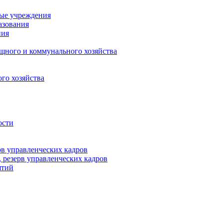
ные учреждения
азования
ния
щного и коммунального хозяйства
го хозяйства
ости
рв управленческих кадров
 резерв управленческих кадров
ятий