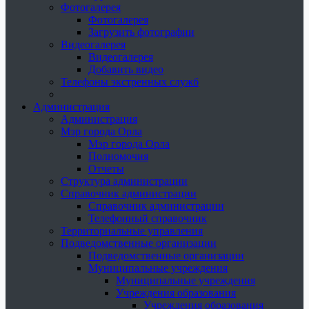
Фотогалерея
Фотогалерея
Загрузить фотографии
Видеогалерея
Видеогалерея
Добавить видео
Телефоны экстренных служб
Администрация
Администрация
Мэр города Орла
Мэр города Орла
Полномочия
Отчеты
Структура администрации
Справочник администрации
Справочник администрации
Телефонный справочник
Территориальные управления
Подведомственные организации
Подведомственные организации
Муниципальные учреждения
Муниципальные учреждения
Учреждения образования
Учреждения образования