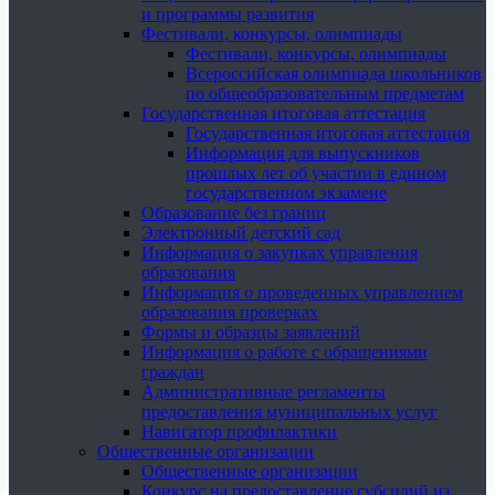
и программы развития
Фестивали, конкурсы, олимпиады
Фестивали, конкурсы, олимпиады
Всероссийская олимпиада школьников
по общеобразовательным предметам
Государственная итоговая аттестация
Государственная итоговая аттестация
Информация для выпускников
прошлых лет об участии в едином
государственном экзамене
Образование без границ
Электронный детский сад
Информация о закупках управления
образования
Информация о проведенных управлением
образования проверках
Формы и образцы заявлений
Информация о работе с обращениями
граждан
Административные регламенты
предоставления муниципальных услуг
Навигатор профилактики
Общественные организации
Общественные организации
Конкурс на предоставление субсидий из