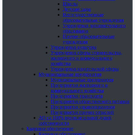
Школы
Детские сады
Негосударственные
образовательные учреждения
Учреждения дополнительного
образования
Прочие образовательные
учреждения
Учреждения культуры
Учреждения сферы строительства,
жилищного и коммунального
хозяйства
Учреждения издательской сферы
Муниципальные предприятия
Муниципальные предприятия
Предприятия жилищного и
коммунального хозяйства
Предприятия транспорта
Предприятия общественного питания
Предприятия здравоохранения
Предприятия прочих отраслей
АО со 100% муниципальной долей
собственности
Кадровое обеспечение
Кадровое обеспечение