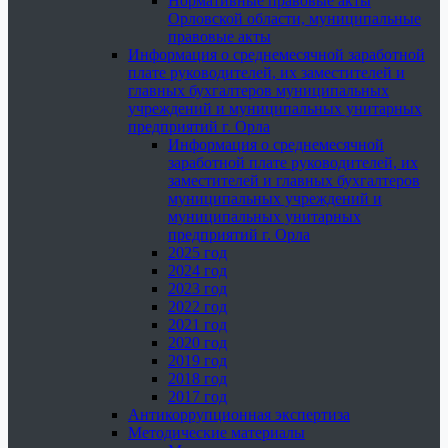
Нормативные правовые акты
Орловской области, муниципальные
правовые акты
Информация о среднемесячной заработной
плате руководителей, их заместителей и
главных бухгалтеров муниципальных
учреждений и муниципальных унитарных
предприятий г. Орла
Информация о среднемесячной
заработной плате руководителей, их
заместителей и главных бухгалтеров
муниципальных учреждений и
муниципальных унитарных
предприятий г. Орла
2025 год
2024 год
2023 год
2022 год
2021 год
2020 год
2019 год
2018 год
2017 год
Антикоррупционная экспертиза
Методические материалы