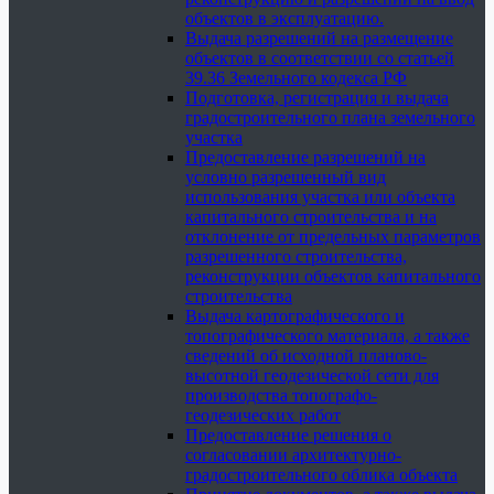
объектов в эксплуатацию.
Выдача разрешений на размещение
объектов в соответствии со статьей
39.36 Земельного кодекса РФ
Подготовка, регистрация и выдача
градостроительного плана земельного
участка
Предоставление разрешений на
условно разрешенный вид
использования участка или объекта
капитального строительства и на
отклонение от предельных параметров
разрешенного строительства,
реконструкции объектов капитального
строительства
Выдача картографического и
топографического материала, а также
сведений об исходной планово-
высотной геодезической сети для
производства топографо-
геодезических работ
Предоставление решения о
согласовании архитектурно-
градостроительного облика объекта