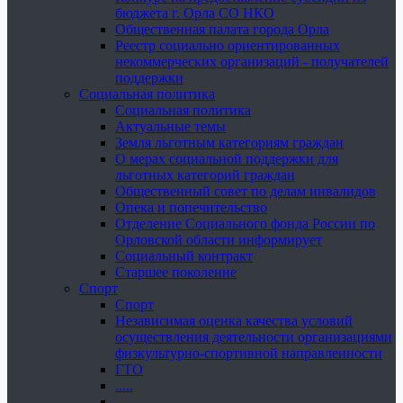
бюджета г. Орла СО НКО
Общественная палата города Орла
Реестр социально ориентированных
некоммерческих организаций - получателей
поддержки
Социальная политика
Социальная политика
Актуальные темы
Земля льготным категориям граждан
О мерах социальной поддержки для
льготных категорий граждан
Общественный совет по делам инвалидов
Опека и попечительство
Отделение Социального фонда России по
Орловской области информирует
Социальный контракт
Старшее поколение
Спорт
Спорт
Независимая оценка качества условий
осуществления деятельности организациями
физкультурно-спортивной направленности
ГТО
.....
......