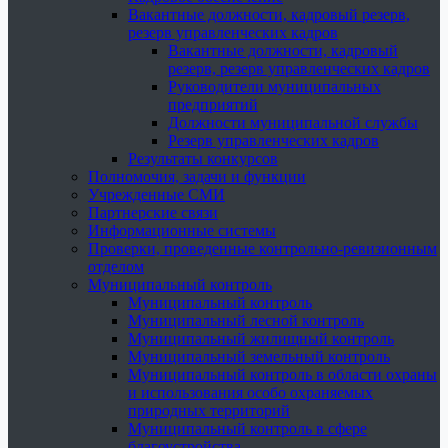
Вакантные должности, кадровый резерв,
резерв управленческих кадров
Вакантные должности, кадровый
резерв, резерв управленческих кадров
Руководители муниципальных
предприятий
Должности муниципальной службы
Резерв управленческих кадров
Результаты конкурсов
Полномочия, задачи и функции
Учрежденные СМИ
Партнерские связи
Информационные системы
Проверки, проведенные контрольно-ревизионным
отделом
Муниципальный контроль
Муниципальный контроль
Муниципальный лесной контроль
Муниципальный жилищный контроль
Муниципальный земельный контроль
Муниципальный контроль в области охраны
и использования особо охраняемых
природных территорий
Муниципальный контроль в сфере
благоустройства