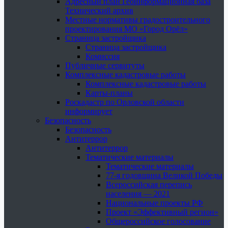
Адресный план Геоинформационная база
Технический архив
Местные нормативы градостроительного
проектирования МО «Город Орёл»
Страница застройщика
Страница застройщика
Комиссия
Публичные сервитуты
Комплексные кадастровые работы
Комплексные кадастровые работы
Карты-планы
Роскадастр по Орловской области
информирует
Безопасность
Безопасность
Антитеррор
Антитеррор
Тематические материалы
Тематические материалы
77-я годовщина Великой Победы
Всероссийская перепись
населения — 2021
Национальные проекты РФ
Проект «Эффективный регион»
Общероссийское голосование