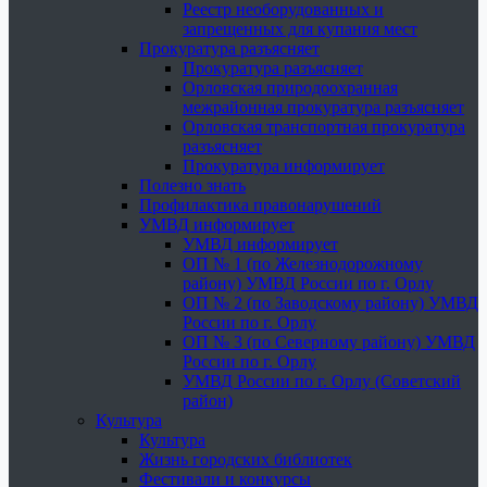
Реестр необорудованных и
запрещенных для купания мест
Прокуратура разъясняет
Прокуратура разъясняет
Орловская природоохранная
межрайонная прокуратура разъясняет
Орловская транспортная прокуратура
разъясняет
Прокуратура информирует
Полезно знать
Профилактика правонарушений
УМВД информирует
УМВД информирует
ОП № 1 (по Железнодорожному
району) УМВД России по г. Орлу
ОП № 2 (по Заводскому району) УМВД
России по г. Орлу
ОП № 3 (по Северному району) УМВД
России по г. Орлу
УМВД России по г. Орлу (Советский
район)
Культура
Культура
Жизнь городских библиотек
Фестивали и конкурсы