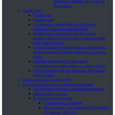
ареной и домами №7,9 по ул.
Картукова
Транспорт
Транспорт
Объявления
Расписание движения автобусов по
сезонным (дачным) маршрутам
Расписания движения автобусов по
маршрутам муниципальной маршрутной
сети города Орла
Схемы маршрутов регулярных перевозок
муниципальной маршрутной сети города
Орла
Тарифы на проезд в городском
пассажирском транспорте в городе Орле
Реестр маршрутов регулярных перевозок
города Орла
Национальные проекты РФ
Градостроительство и землепользование
Градостроительство и землепользование
Земельные участки
Публичные слушания
Публичные слушания
Заключения о результатах публичных
слушаний, 2026 год