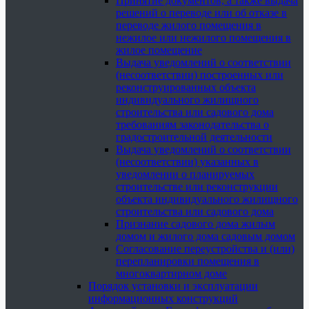
Принятие документов, а также выдача
решений о переводе или об отказе в
переводе жилого помещения в
нежилое или нежилого помещения в
жилое помещение
Выдача уведомлений о соответствии
(несоответствии) построенных или
реконструированных объекта
индивидуального жилищного
строительства или садового дома
требованиям законодательства о
градостроительной деятельности
Выдача уведомлений о соответствии
(несоответствии) указанных в
уведомлении о планируемых
строительстве или реконструкции
объекта индивидуального жилищного
строительства или садового дома
Признание садового дома жилым
домом и жилого дома садовым домом
Согласование переустройства и (или)
перепланировки помещения в
многоквартирном доме
Порядок установки и эксплуатации
информационных конструкций