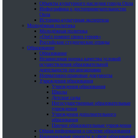
Объекты культурного наследия города Орла
Инфографика о достопримечательностях
Орла
Историко-культурная экспертиза
Молодёжная политика
Молодёжная политика
«Орёл помнит своих героев»
Российские студенческие отряды
Образование
Образование
Независимая оценка качества условий
осуществления образовательной
деятельности организациями
Нормативно-правовые документы
Учреждения образования
Учреждения образования
Школы
Детские сады
Негосударственные образовательные
учреждения
Учреждения дополнительного
образования
Прочие образовательные учреждения
Общая информация о системе образования
Национальные проекты в сфере образования