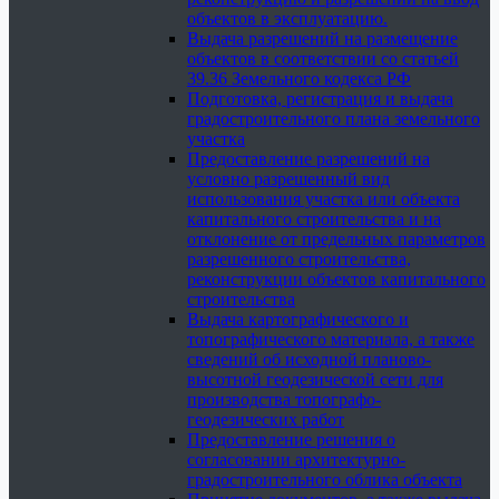
объектов в эксплуатацию.
Выдача разрешений на размещение
объектов в соответствии со статьей
39.36 Земельного кодекса РФ
Подготовка, регистрация и выдача
градостроительного плана земельного
участка
Предоставление разрешений на
условно разрешенный вид
использования участка или объекта
капитального строительства и на
отклонение от предельных параметров
разрешенного строительства,
реконструкции объектов капитального
строительства
Выдача картографического и
топографического материала, а также
сведений об исходной планово-
высотной геодезической сети для
производства топографо-
геодезических работ
Предоставление решения о
согласовании архитектурно-
градостроительного облика объекта