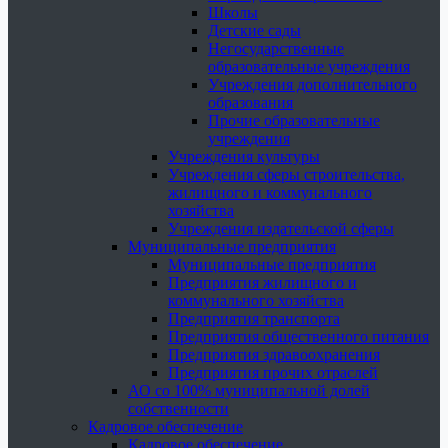
Школы
Детские сады
Негосударственные
образовательные учреждения
Учреждения дополнительного
образования
Прочие образовательные
учреждения
Учреждения культуры
Учреждения сферы строительства,
жилищного и коммунального
хозяйства
Учреждения издательской сферы
Муниципальные предприятия
Муниципальные предприятия
Предприятия жилищного и
коммунального хозяйства
Предприятия транспорта
Предприятия общественного питания
Предприятия здравоохранения
Предприятия прочих отраслей
АО со 100% муниципальной долей
собственности
Кадровое обеспечение
Кадровое обеспечение