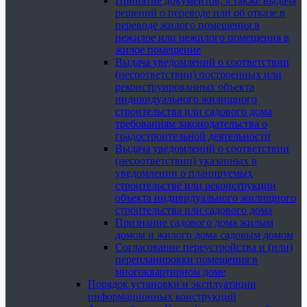
Принятие документов, а также выдача
решений о переводе или об отказе в
переводе жилого помещения в
нежилое или нежилого помещения в
жилое помещение
Выдача уведомлений о соответствии
(несоответствии) построенных или
реконструированных объекта
индивидуального жилищного
строительства или садового дома
требованиям законодательства о
градостроительной деятельности
Выдача уведомлений о соответствии
(несоответствии) указанных в
уведомлении о планируемых
строительстве или реконструкции
объекта индивидуального жилищного
строительства или садового дома
Признание садового дома жилым
домом и жилого дома садовым домом
Согласование переустройства и (или)
перепланировки помещения в
многоквартирном доме
Порядок установки и эксплуатации
информационных конструкций