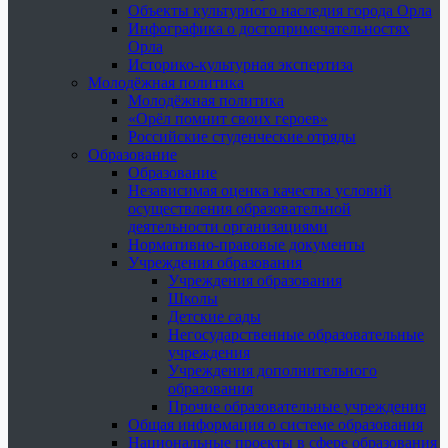
Объекты культурного наследия города Орла
Инфографика о достопримечательностях
Орла
Историко-культурная экспертиза
Молодёжная политика
Молодёжная политика
«Орёл помнит своих героев»
Российские студенческие отряды
Образование
Образование
Независимая оценка качества условий
осуществления образовательной
деятельности организациями
Нормативно-правовые документы
Учреждения образования
Учреждения образования
Школы
Детские сады
Негосударственные образовательные
учреждения
Учреждения дополнительного
образования
Прочие образовательные учреждения
Общая информация о системе образования
Национальные проекты в сфере образования