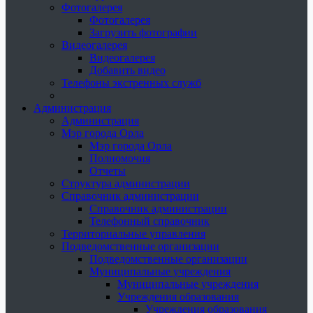
Фотогалерея
Фотогалерея
Загрузить фотографии
Видеогалерея
Видеогалерея
Добавить видео
Телефоны экстренных служб
Администрация
Администрация
Мэр города Орла
Мэр города Орла
Полномочия
Отчеты
Структура администрации
Справочник администрации
Справочник администрации
Телефонный справочник
Территориальные управления
Подведомственные организации
Подведомственные организации
Муниципальные учреждения
Муниципальные учреждения
Учреждения образования
Учреждения образования