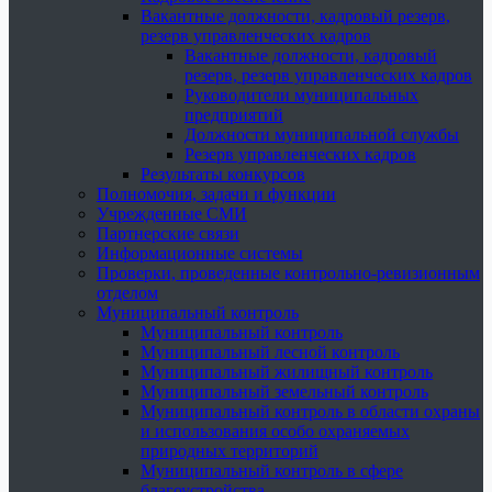
Вакантные должности, кадровый резерв,
резерв управленческих кадров
Вакантные должности, кадровый
резерв, резерв управленческих кадров
Руководители муниципальных
предприятий
Должности муниципальной службы
Резерв управленческих кадров
Результаты конкурсов
Полномочия, задачи и функции
Учрежденные СМИ
Партнерские связи
Информационные системы
Проверки, проведенные контрольно-ревизионным
отделом
Муниципальный контроль
Муниципальный контроль
Муниципальный лесной контроль
Муниципальный жилищный контроль
Муниципальный земельный контроль
Муниципальный контроль в области охраны
и использования особо охраняемых
природных территорий
Муниципальный контроль в сфере
благоустройства