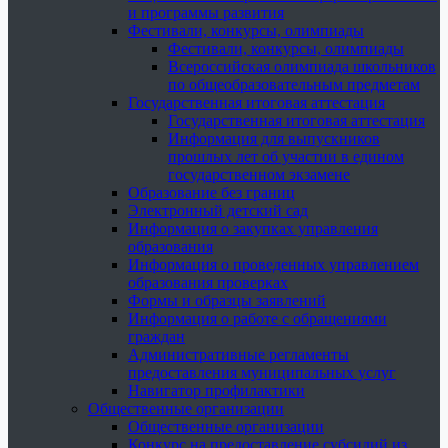
и программы развития
Фестивали, конкурсы, олимпиады
Фестивали, конкурсы, олимпиады
Всероссийская олимпиада школьников
по общеобразовательным предметам
Государственная итоговая аттестация
Государственная итоговая аттестация
Информация для выпускников
прошлых лет об участии в едином
государственном экзамене
Образование без границ
Электронный детский сад
Информация о закупках управления
образования
Информация о проведенных управлением
образования проверках
Формы и образцы заявлений
Информация о работе с обращениями
граждан
Административные регламенты
предоставления муниципальных услуг
Навигатор профилактики
Общественные организации
Общественные организации
Конкурс на предоставление субсидий из