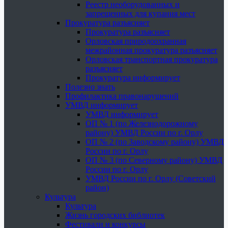
Реестр необорудованных и
запрещенных для купания мест
Прокуратура разъясняет
Прокуратура разъясняет
Орловская природоохранная
межрайонная прокуратура разъясняет
Орловская транспортная прокуратура
разъясняет
Прокуратура информирует
Полезно знать
Профилактика правонарушений
УМВД информирует
УМВД информирует
ОП № 1 (по Железнодорожному
району) УМВД России по г. Орлу
ОП № 2 (по Заводскому району) УМВД
России по г. Орлу
ОП № 3 (по Северному району) УМВД
России по г. Орлу
УМВД России по г. Орлу (Советский
район)
Культура
Культура
Жизнь городских библиотек
Фестивали и конкурсы