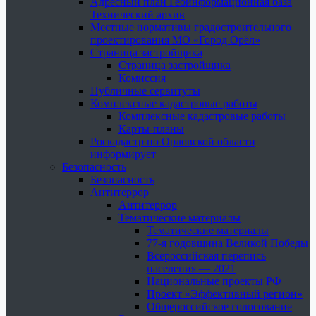
Адресный план Геоинформационная база
Технический архив
Местные нормативы градостроительного
проектирования МО «Город Орёл»
Страница застройщика
Страница застройщика
Комиссия
Публичные сервитуты
Комплексные кадастровые работы
Комплексные кадастровые работы
Карты-планы
Роскадастр по Орловской области
информирует
Безопасность
Безопасность
Антитеррор
Антитеррор
Тематические материалы
Тематические материалы
77-я годовщина Великой Победы
Всероссийская перепись
населения — 2021
Национальные проекты РФ
Проект «Эффективный регион»
Общероссийское голосование