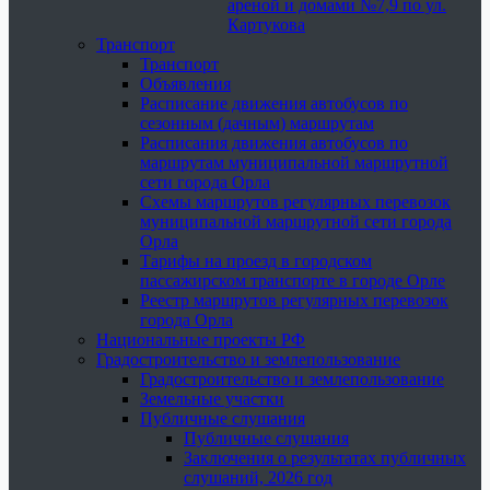
ареной и домами №7,9 по ул.
Картукова
Транспорт
Транспорт
Объявления
Расписание движения автобусов по
сезонным (дачным) маршрутам
Расписания движения автобусов по
маршрутам муниципальной маршрутной
сети города Орла
Схемы маршрутов регулярных перевозок
муниципальной маршрутной сети города
Орла
Тарифы на проезд в городском
пассажирском транспорте в городе Орле
Реестр маршрутов регулярных перевозок
города Орла
Национальные проекты РФ
Градостроительство и землепользование
Градостроительство и землепользование
Земельные участки
Публичные слушания
Публичные слушания
Заключения о результатах публичных
слушаний, 2026 год