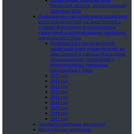
Нормативные правовые акты
Орловской области, муниципальные
правовые акты
Информация о среднемесячной заработной
плате руководителей, их заместителей и
главных бухгалтеров муниципальных
учреждений и муниципальных унитарных
предприятий г. Орла
Информация о среднемесячной
заработной плате руководителей, их
заместителей и главных бухгалтеров
муниципальных учреждений и
муниципальных унитарных
предприятий г. Орла
2025 год
2024 год
2023 год
2022 год
2021 год
2020 год
2019 год
2018 год
2017 год
Антикоррупционная экспертиза
Методические материалы