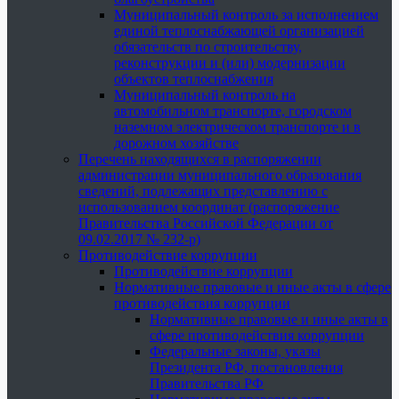
Муниципальный контроль за исполнением
единой теплоснабжающей организацией
обязательств по строительству,
реконструкции и (или) модернизации
объектов теплоснабжения
Муниципальный контроль на
автомобильном транспорте, городском
наземном электрическом транспорте и в
дорожном хозяйстве
Перечень находящихся в распоряжении
администрации муниципального образования
сведений, подлежащих представлению с
использованием координат (распоряжение
Правительства Российской Федерации от
09.02.2017 № 232-р)
Противодействие коррупции
Противодействие коррупции
Нормативные правовые и иные акты в сфере
противодействия коррупции
Нормативные правовые и иные акты в
сфере противодействия коррупции
Федеральные законы, указы
Президента РФ, постановления
Правительства РФ