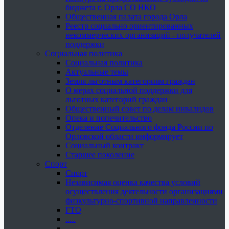
бюджета г. Орла СО НКО
Общественная палата города Орла
Реестр социально ориентированных
некоммерческих организаций - получателей
поддержки
Социальная политика
Социальная политика
Актуальные темы
Земля льготным категориям граждан
О мерах социальной поддержки для
льготных категорий граждан
Общественный совет по делам инвалидов
Опека и попечительство
Отделение Социального фонда России по
Орловской области информирует
Социальный контракт
Старшее поколение
Спорт
Спорт
Независимая оценка качества условий
осуществления деятельности организациями
физкультурно-спортивной направленности
ГТО
.....
......