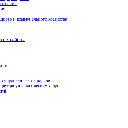
азования
ния
щного и коммунального хозяйства
го хозяйства
ости
рв управленческих кадров
 резерв управленческих кадров
ятий