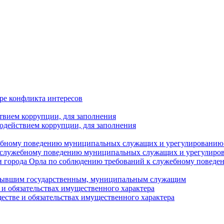
ре конфликта интересов
твием коррупции, для заполнения
одействием коррупции, для заполнения
ебному поведению муниципальных служащих и урегулированию 
 служебному поведению муниципальных служащих и урегулиро
 города Орла по соблюдению требований к служебному повед
с бывшим государственным, муниципальным служащим
е и обязательствах имущественного характера
ществе и обязательствах имущественного характера