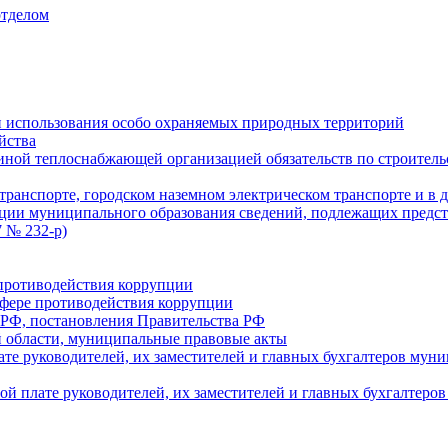
отделом
 использования особо охраняемых природных территорий
йства
ой теплоснабжающей организацией обязательств по строительс
ранспорте, городском наземном электрическом транспорте и в 
ции муниципального образования сведений, подлежащих предст
 № 232-р)
противодействия коррупции
фере противодействия коррупции
 РФ, постановления Правительства РФ
 области, муниципальные правовые акты
ате руководителей, их заместителей и главных бухгалтеров м
ой плате руководителей, их заместителей и главных бухгалте