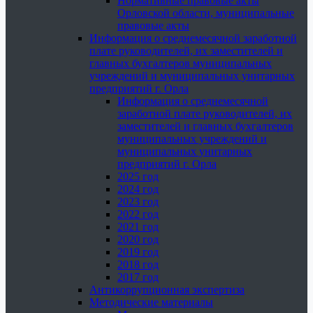
Нормативные правовые акты
Орловской области, муниципальные
правовые акты
Информация о среднемесячной заработной
плате руководителей, их заместителей и
главных бухгалтеров муниципальных
учреждений и муниципальных унитарных
предприятий г. Орла
Информация о среднемесячной
заработной плате руководителей, их
заместителей и главных бухгалтеров
муниципальных учреждений и
муниципальных унитарных
предприятий г. Орла
2025 год
2024 год
2023 год
2022 год
2021 год
2020 год
2019 год
2018 год
2017 год
Антикоррупционная экспертиза
Методические материалы