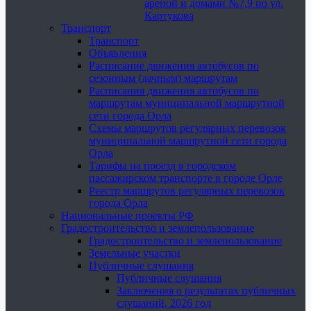
ареной и домами №7,9 по ул.
Картукова
Транспорт
Транспорт
Объявления
Расписание движения автобусов по
сезонным (дачным) маршрутам
Расписания движения автобусов по
маршрутам муниципальной маршрутной
сети города Орла
Схемы маршрутов регулярных перевозок
муниципальной маршрутной сети города
Орла
Тарифы на проезд в городском
пассажирском транспорте в городе Орле
Реестр маршрутов регулярных перевозок
города Орла
Национальные проекты РФ
Градостроительство и землепользование
Градостроительство и землепользование
Земельные участки
Публичные слушания
Публичные слушания
Заключения о результатах публичных
слушаний, 2026 год