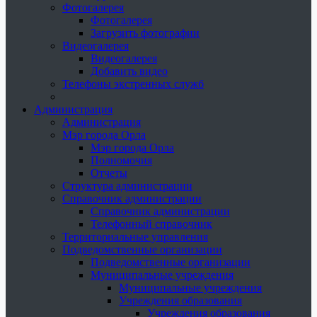
Фотогалерея
Фотогалерея
Загрузить фотографии
Видеогалерея
Видеогалерея
Добавить видео
Телефоны экстренных служб
Администрация
Администрация
Мэр города Орла
Мэр города Орла
Полномочия
Отчеты
Структура администрации
Справочник администрации
Справочник администрации
Телефонный справочник
Территориальные управления
Подведомственные организации
Подведомственные организации
Муниципальные учреждения
Муниципальные учреждения
Учреждения образования
Учреждения образования