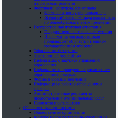
и программы развития
Фестивали, конкурсы, олимпиады
Фестивали, конкурсы, олимпиады
Всероссийская олимпиада школьников
по общеобразовательным предметам
Государственная итоговая аттестация
Государственная итоговая аттестация
Информация для выпускников
прошлых лет об участии в едином
государственном экзамене
Образование без границ
Электронный детский сад
Информация о закупках управления
образования
Информация о проведенных управлением
образования проверках
Формы и образцы заявлений
Информация о работе с обращениями
граждан
Административные регламенты
предоставления муниципальных услуг
Навигатор профилактики
Общественные организации
Общественные организации
Конкурс на предоставление субсидий из