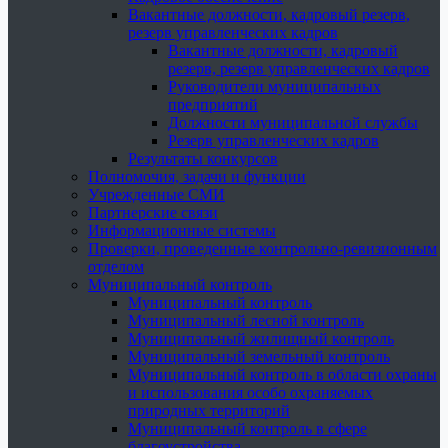
Вакантные должности, кадровый резерв,
резерв управленческих кадров
Вакантные должности, кадровый
резерв, резерв управленческих кадров
Руководители муниципальных
предприятий
Должности муниципальной службы
Резерв управленческих кадров
Результаты конкурсов
Полномочия, задачи и функции
Учрежденные СМИ
Партнерские связи
Информационные системы
Проверки, проведенные контрольно-ревизионным
отделом
Муниципальный контроль
Муниципальный контроль
Муниципальный лесной контроль
Муниципальный жилищный контроль
Муниципальный земельный контроль
Муниципальный контроль в области охраны
и использования особо охраняемых
природных территорий
Муниципальный контроль в сфере
благоустройства