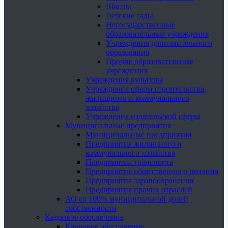
Школы
Детские сады
Негосударственные
образовательные учреждения
Учреждения дополнительного
образования
Прочие образовательные
учреждения
Учреждения культуры
Учреждения сферы строительства,
жилищного и коммунального
хозяйства
Учреждения издательской сферы
Муниципальные предприятия
Муниципальные предприятия
Предприятия жилищного и
коммунального хозяйства
Предприятия транспорта
Предприятия общественного питания
Предприятия здравоохранения
Предприятия прочих отраслей
АО со 100% муниципальной долей
собственности
Кадровое обеспечение
Кадровое обеспечение