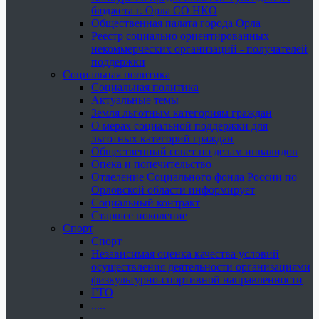
бюджета г. Орла СО НКО
Общественная палата города Орла
Реестр социально ориентированных
некоммерческих организаций - получателей
поддержки
Социальная политика
Социальная политика
Актуальные темы
Земля льготным категориям граждан
О мерах социальной поддержки для
льготных категорий граждан
Общественный совет по делам инвалидов
Опека и попечительство
Отделение Социального фонда России по
Орловской области информирует
Социальный контракт
Старшее поколение
Спорт
Спорт
Независимая оценка качества условий
осуществления деятельности организациями
физкультурно-спортивной направленности
ГТО
.....
......