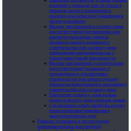
Принятие документов, а также выдача
решений о переводе или об отказе в
переводе жилого помещения в
нежилое или нежилого помещения в
жилое помещение
Выдача уведомлений о соответствии
(несоответствии) построенных или
реконструированных объекта
индивидуального жилищного
строительства или садового дома
требованиям законодательства о
градостроительной деятельности
Выдача уведомлений о соответствии
(несоответствии) указанных в
уведомлении о планируемых
строительстве или реконструкции
объекта индивидуального жилищного
строительства или садового дома
Признание садового дома жилым
домом и жилого дома садовым домом
Согласование переустройства и (или)
перепланировки помещения в
многоквартирном доме
Порядок установки и эксплуатации
информационных конструкций