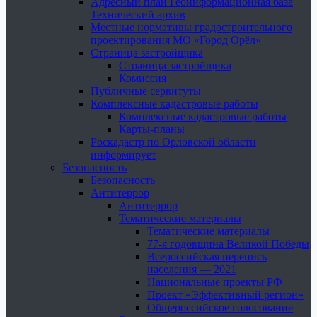
Адресный план Геоинформационная база
Технический архив
Местные нормативы градостроительного
проектирования МО «Город Орёл»
Страница застройщика
Страница застройщика
Комиссия
Публичные сервитуты
Комплексные кадастровые работы
Комплексные кадастровые работы
Карты-планы
Роскадастр по Орловской области
информирует
Безопасность
Безопасность
Антитеррор
Антитеррор
Тематические материалы
Тематические материалы
77-я годовщина Великой Победы
Всероссийская перепись
населения — 2021
Национальные проекты РФ
Проект «Эффективный регион»
Общероссийское голосование