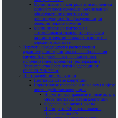
Муниципальный контроль за исполнением
единой теплоснабжающей организацией
обязательств по строительству,
реконструкции и (или) модернизации
объектов теплоснабжения
Муниципальный контроль на
автомобильном транспорте, городском
наземном электрическом транспорте и в
дорожном хозяйстве
Перечень находящихся в распоряжении
администрации муниципального образования
сведений, подлежащих представлению с
использованием координат (распоряжение
Правительства Российской Федерации от
09.02.2017 № 232-р)
Противодействие коррупции
Противодействие коррупции
Нормативные правовые и иные акты в сфере
противодействия коррупции
Нормативные правовые и иные акты в
сфере противодействия коррупции
Федеральные законы, указы
Президента РФ, постановления
Правительства РФ