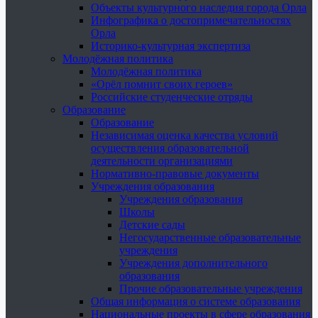
Объекты культурного наследия города Орла
Инфографика о достопримечательностях
Орла
Историко-культурная экспертиза
Молодёжная политика
Молодёжная политика
«Орёл помнит своих героев»
Российские студенческие отряды
Образование
Образование
Независимая оценка качества условий
осуществления образовательной
деятельности организациями
Нормативно-правовые документы
Учреждения образования
Учреждения образования
Школы
Детские сады
Негосударственные образовательные
учреждения
Учреждения дополнительного
образования
Прочие образовательные учреждения
Общая информация о системе образования
Национальные проекты в сфере образования