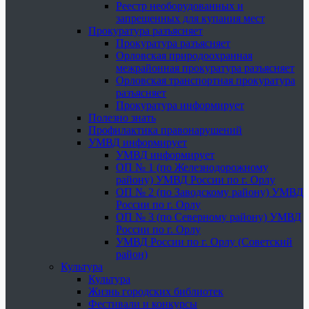
Реестр необорудованных и
запрещенных для купания мест
Прокуратура разъясняет
Прокуратура разъясняет
Орловская природоохранная
межрайонная прокуратура разъясняет
Орловская транспортная прокуратура
разъясняет
Прокуратура информирует
Полезно знать
Профилактика правонарушений
УМВД информирует
УМВД информирует
ОП № 1 (по Железнодорожному
району) УМВД России по г. Орлу
ОП № 2 (по Заводскому району) УМВД
России по г. Орлу
ОП № 3 (по Северному району) УМВД
России по г. Орлу
УМВД России по г. Орлу (Советский
район)
Культура
Культура
Жизнь городских библиотек
Фестивали и конкурсы