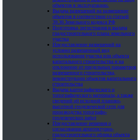
объектов в эксплуатацию.
Выдача разрешений на размещение
объектов в соответствии со статьей
39.36 Земельного кодекса РФ
Подготовка, регистрация и выдача
градостроительного плана земельного
участка
Предоставление разрешений на
условно разрешенный вид
использования участка или объекта
капитального строительства и на
отклонение от предельных параметров
разрешенного строительства,
реконструкции объектов капитального
строительства
Выдача картографического и
топографического материала, а также
сведений об исходной планово-
высотной геодезической сети для
производства топографо-
геодезических работ
Предоставление решения о
согласовании архитектурно-
градостроительного облика объекта