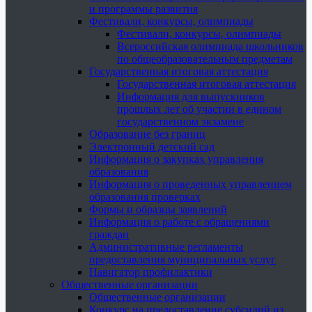
и программы развития
Фестивали, конкурсы, олимпиады
Фестивали, конкурсы, олимпиады
Всероссийская олимпиада школьников
по общеобразовательным предметам
Государственная итоговая аттестация
Государственная итоговая аттестация
Информация для выпускников
прошлых лет об участии в едином
государственном экзамене
Образование без границ
Электронный детский сад
Информация о закупках управления
образования
Информация о проведенных управлением
образования проверках
Формы и образцы заявлений
Информация о работе с обращениями
граждан
Административные регламенты
предоставления муниципальных услуг
Навигатор профилактики
Общественные организации
Общественные организации
Конкурс на предоставление субсидий из