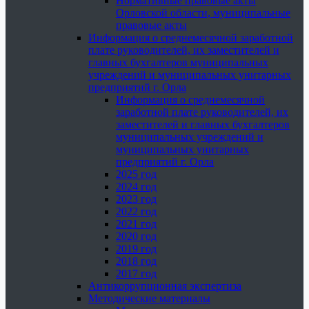
Нормативные правовые акты
Орловской области, муниципальные
правовые акты
Информация о среднемесячной заработной
плате руководителей, их заместителей и
главных бухгалтеров муниципальных
учреждений и муниципальных унитарных
предприятий г. Орла
Информация о среднемесячной
заработной плате руководителей, их
заместителей и главных бухгалтеров
муниципальных учреждений и
муниципальных унитарных
предприятий г. Орла
2025 год
2024 год
2023 год
2022 год
2021 год
2020 год
2019 год
2018 год
2017 год
Антикоррупционная экспертиза
Методические материалы