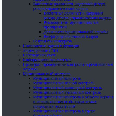
Вакантные должности, кадровый резерв,
резерв управленческих кадров
Вакантные должности, кадровый
резерв, резерв управленческих кадров
Руководители муниципальных
предприятий
Должности муниципальной службы
Резерв управленческих кадров
Результаты конкурсов
Полномочия, задачи и функции
Учрежденные СМИ
Партнерские связи
Информационные системы
Проверки, проведенные контрольно-ревизионным
отделом
Муниципальный контроль
Муниципальный контроль
Муниципальный лесной контроль
Муниципальный жилищный контроль
Муниципальный земельный контроль
Муниципальный контроль в области охраны
и использования особо охраняемых
природных территорий
Муниципальный контроль в сфере
благоустройства