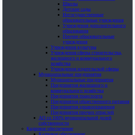
Школы
Детские сады
Негосударственные
образовательные учреждения
Учреждения дополнительного
образования
Прочие образовательные
учреждения
Учреждения культуры
Учреждения сферы строительства,
жилищного и коммунального
хозяйства
Учреждения издательской сферы
Муниципальные предприятия
Муниципальные предприятия
Предприятия жилищного и
коммунального хозяйства
Предприятия транспорта
Предприятия общественного питания
Предприятия здравоохранения
Предприятия прочих отраслей
АО со 100% муниципальной долей
собственности
Кадровое обеспечение
Кадровое обеспечение