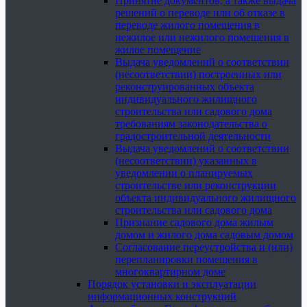
Принятие документов, а также выдача
решений о переводе или об отказе в
переводе жилого помещения в
нежилое или нежилого помещения в
жилое помещение
Выдача уведомлений о соответствии
(несоответствии) построенных или
реконструированных объекта
индивидуального жилищного
строительства или садового дома
требованиям законодательства о
градостроительной деятельности
Выдача уведомлений о соответствии
(несоответствии) указанных в
уведомлении о планируемых
строительстве или реконструкции
объекта индивидуального жилищного
строительства или садового дома
Признание садового дома жилым
домом и жилого дома садовым домом
Согласование переустройства и (или)
перепланировки помещения в
многоквартирном доме
Порядок установки и эксплуатации
информационных конструкций