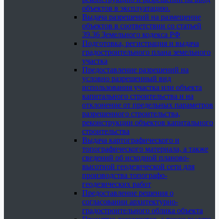
объектов в эксплуатацию.
Выдача разрешений на размещение
объектов в соответствии со статьей
39.36 Земельного кодекса РФ
Подготовка, регистрация и выдача
градостроительного плана земельного
участка
Предоставление разрешений на
условно разрешенный вид
использования участка или объекта
капитального строительства и на
отклонение от предельных параметров
разрешенного строительства,
реконструкции объектов капитального
строительства
Выдача картографического и
топографического материала, а также
сведений об исходной планово-
высотной геодезической сети для
производства топографо-
геодезических работ
Предоставление решения о
согласовании архитектурно-
градостроительного облика объекта