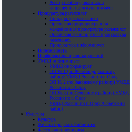
Реестр необорудованных и
запрещенных для купания мест
Прокуратура разъясняет
Прокуратура разъясняет
Орловская природоохранная
межрайонная прокуратура разъясняет
Орловская транспортная прокуратура
разъясняет
Прокуратура информирует
Полезно знать
Профилактика правонарушений
УМВД информирует
УМВД информирует
ОП № 1 (по Железнодорожному
району) УМВД России по г. Орлу
ОП № 2 (по Заводскому району) УМВД
России по г. Орлу
ОП № 3 (по Северному району) УМВД
России по г. Орлу
УМВД России по г. Орлу (Советский
район)
Культура
Культура
Жизнь городских библиотек
Фестивали и конкурсы