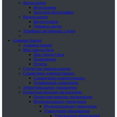
Фотогалерея
Фотогалерея
Загрузить фотографии
Видеогалерея
Видеогалерея
Добавить видео
Телефоны экстренных служб
Администрация
Администрация
Мэр города Орла
Мэр города Орла
Полномочия
Отчеты
Структура администрации
Справочник администрации
Справочник администрации
Телефонный справочник
Территориальные управления
Подведомственные организации
Подведомственные организации
Муниципальные учреждения
Муниципальные учреждения
Учреждения образования
Учреждения образования