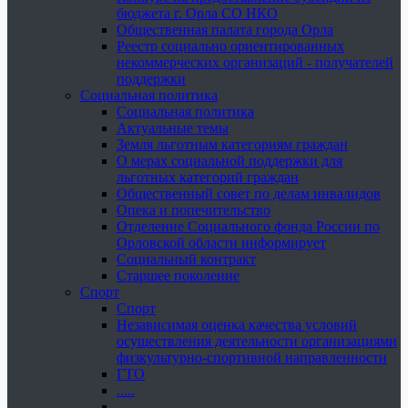
бюджета г. Орла СО НКО
Общественная палата города Орла
Реестр социально ориентированных
некоммерческих организаций - получателей
поддержки
Социальная политика
Социальная политика
Актуальные темы
Земля льготным категориям граждан
О мерах социальной поддержки для
льготных категорий граждан
Общественный совет по делам инвалидов
Опека и попечительство
Отделение Социального фонда России по
Орловской области информирует
Социальный контракт
Старшее поколение
Спорт
Спорт
Независимая оценка качества условий
осуществления деятельности организациями
физкультурно-спортивной направленности
ГТО
.....
......