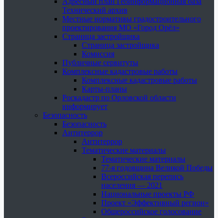
Адресный план Геоинформационная база
Технический архив
Местные нормативы градостроительного
проектирования МО «Город Орёл»
Страница застройщика
Страница застройщика
Комиссия
Публичные сервитуты
Комплексные кадастровые работы
Комплексные кадастровые работы
Карты-планы
Роскадастр по Орловской области
информирует
Безопасность
Безопасность
Антитеррор
Антитеррор
Тематические материалы
Тематические материалы
77-я годовщина Великой Победы
Всероссийская перепись
населения — 2021
Национальные проекты РФ
Проект «Эффективный регион»
Общероссийское голосование