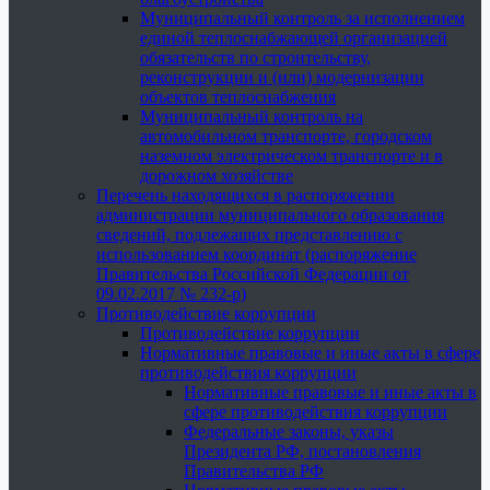
Муниципальный контроль за исполнением
единой теплоснабжающей организацией
обязательств по строительству,
реконструкции и (или) модернизации
объектов теплоснабжения
Муниципальный контроль на
автомобильном транспорте, городском
наземном электрическом транспорте и в
дорожном хозяйстве
Перечень находящихся в распоряжении
администрации муниципального образования
сведений, подлежащих представлению с
использованием координат (распоряжение
Правительства Российской Федерации от
09.02.2017 № 232-р)
Противодействие коррупции
Противодействие коррупции
Нормативные правовые и иные акты в сфере
противодействия коррупции
Нормативные правовые и иные акты в
сфере противодействия коррупции
Федеральные законы, указы
Президента РФ, постановления
Правительства РФ