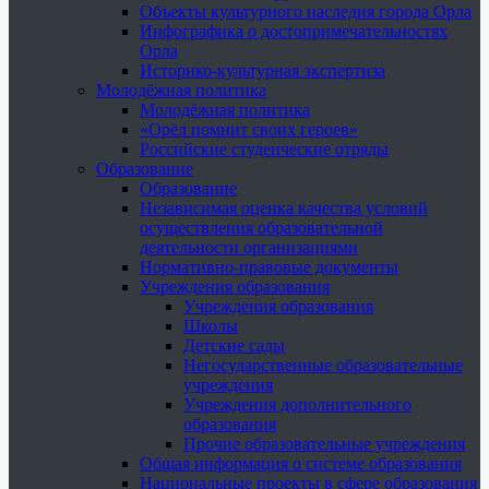
Объекты культурного наследия города Орла
Инфографика о достопримечательностях
Орла
Историко-культурная экспертиза
Молодёжная политика
Молодёжная политика
«Орёл помнит своих героев»
Российские студенческие отряды
Образование
Образование
Независимая оценка качества условий
осуществления образовательной
деятельности организациями
Нормативно-правовые документы
Учреждения образования
Учреждения образования
Школы
Детские сады
Негосударственные образовательные
учреждения
Учреждения дополнительного
образования
Прочие образовательные учреждения
Общая информация о системе образования
Национальные проекты в сфере образования