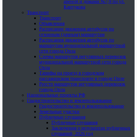
ареной и домами №7,9 по ул.
Картукова
Транспорт
Транспорт
Объявления
Расписание движения автобусов по
сезонным (дачным) маршрутам
Расписания движения автобусов по
маршрутам муниципальной маршрутной
сети города Орла
Схемы маршрутов регулярных перевозок
муниципальной маршрутной сети города
Орла
Тарифы на проезд в городском
пассажирском транспорте в городе Орле
Реестр маршрутов регулярных перевозок
города Орла
Национальные проекты РФ
Градостроительство и землепользование
Градостроительство и землепользование
Земельные участки
Публичные слушания
Публичные слушания
Заключения о результатах публичных
слушаний, 2026 год