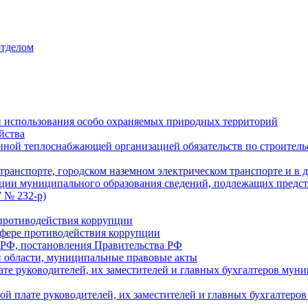
отделом
 использования особо охраняемых природных территорий
йства
ой теплоснабжающей организацией обязательств по строительс
ранспорте, городском наземном электрическом транспорте и в 
ции муниципального образования сведений, подлежащих предст
 № 232-р)
противодействия коррупции
фере противодействия коррупции
 РФ, постановления Правительства РФ
 области, муниципальные правовые акты
ате руководителей, их заместителей и главных бухгалтеров м
ой плате руководителей, их заместителей и главных бухгалте