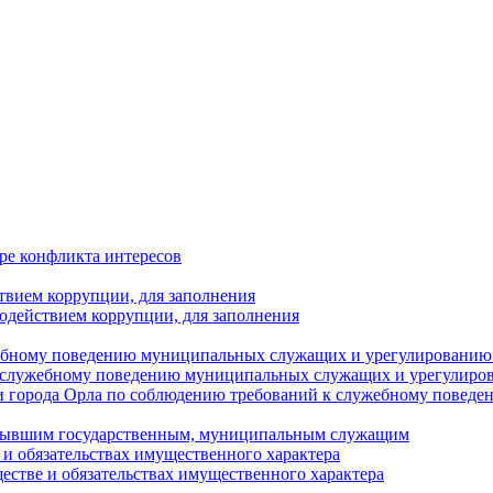
ре конфликта интересов
твием коррупции, для заполнения
одействием коррупции, для заполнения
ебному поведению муниципальных служащих и урегулированию 
 служебному поведению муниципальных служащих и урегулиро
 города Орла по соблюдению требований к служебному повед
с бывшим государственным, муниципальным служащим
е и обязательствах имущественного характера
ществе и обязательствах имущественного характера