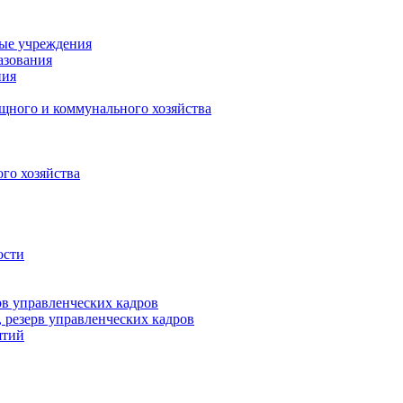
ные учреждения
азования
ния
щного и коммунального хозяйства
го хозяйства
ости
рв управленческих кадров
 резерв управленческих кадров
ятий