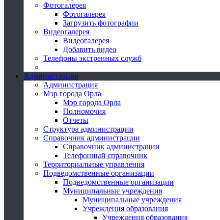
Фотогалерея
Фотогалерея
Загрузить фотографии
Видеогалерея
Видеогалерея
Добавить видео
Телефоны экстренных служб
Администрация
Администрация
Мэр города Орла
Мэр города Орла
Полномочия
Отчеты
Структура администрации
Справочник администрации
Справочник администрации
Телефонный справочник
Территориальные управления
Подведомственные организации
Подведомственные организации
Муниципальные учреждения
Муниципальные учреждения
Учреждения образования
Учреждения образования