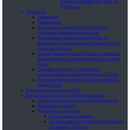
ареной и домами №7,9 по ул.
Картукова
Транспорт
Транспорт
Объявления
Расписание движения автобусов по
сезонным (дачным) маршрутам
Расписания движения автобусов по
маршрутам муниципальной маршрутной
сети города Орла
Схемы маршрутов регулярных перевозок
муниципальной маршрутной сети города
Орла
Тарифы на проезд в городском
пассажирском транспорте в городе Орле
Реестр маршрутов регулярных перевозок
города Орла
Национальные проекты РФ
Градостроительство и землепользование
Градостроительство и землепользование
Земельные участки
Публичные слушания
Публичные слушания
Заключения о результатах публичных
слушаний, 2026 год