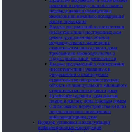
Принятие документов, а также выдача
решений о переводе или об отказе в
переводе жилого помещения в
нежилое или нежилого помещения в
жилое помещение
Выдача уведомлений о соответствии
(несоответствии) построенных или
реконструированных объекта
индивидуального жилищного
строительства или садового дома
требованиям законодательства о
градостроительной деятельности
Выдача уведомлений о соответствии
(несоответствии) указанных в
уведомлении о планируемых
строительстве или реконструкции
объекта индивидуального жилищного
строительства или садового дома
Признание садового дома жилым
домом и жилого дома садовым домом
Согласование переустройства и (или)
перепланировки помещения в
многоквартирном доме
Порядок установки и эксплуатации
информационных конструкций