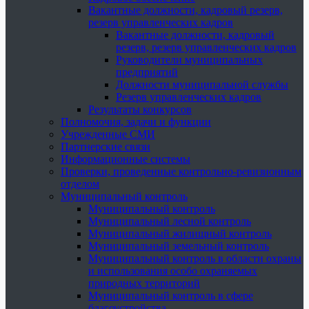
Вакантные должности, кадровый резерв,
резерв управленческих кадров
Вакантные должности, кадровый
резерв, резерв управленческих кадров
Руководители муниципальных
предприятий
Должности муниципальной службы
Резерв управленческих кадров
Результаты конкурсов
Полномочия, задачи и функции
Учрежденные СМИ
Партнерские связи
Информационные системы
Проверки, проведенные контрольно-ревизионным
отделом
Муниципальный контроль
Муниципальный контроль
Муниципальный лесной контроль
Муниципальный жилищный контроль
Муниципальный земельный контроль
Муниципальный контроль в области охраны
и использования особо охраняемых
природных территорий
Муниципальный контроль в сфере
благоустройства