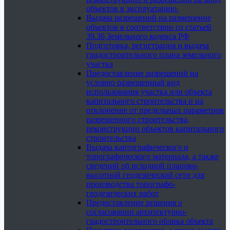
объектов в эксплуатацию.
Выдача разрешений на размещение
объектов в соответствии со статьей
39.36 Земельного кодекса РФ
Подготовка, регистрация и выдача
градостроительного плана земельного
участка
Предоставление разрешений на
условно разрешенный вид
использования участка или объекта
капитального строительства и на
отклонение от предельных параметров
разрешенного строительства,
реконструкции объектов капитального
строительства
Выдача картографического и
топографического материала, а также
сведений об исходной планово-
высотной геодезической сети для
производства топографо-
геодезических работ
Предоставление решения о
согласовании архитектурно-
градостроительного облика объекта