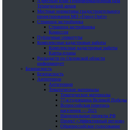
Адресный план Геоинформационная база
Технический архив
Местные нормативы градостроительного
проектирования МО «Город Орёл»
Страница застройщика
Страница застройщика
Комиссия
Публичные сервитуты
Комплексные кадастровые работы
Комплексные кадастровые работы
Карты-планы
Роскадастр по Орловской области
информирует
Безопасность
Безопасность
Антитеррор
Антитеррор
Тематические материалы
Тематические материалы
77-я годовщина Великой Победы
Всероссийская перепись
населения — 2021
Национальные проекты РФ
Проект «Эффективный регион»
Общероссийское голосование