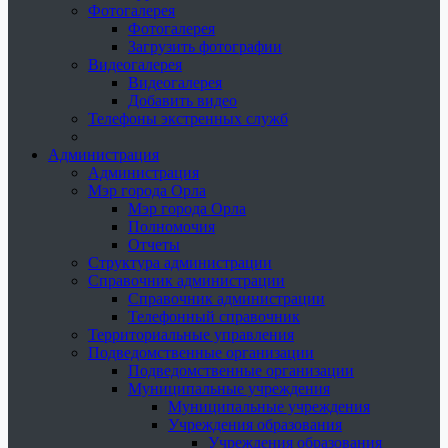
Фотогалерея
Фотогалерея
Загрузить фотографии
Видеогалерея
Видеогалерея
Добавить видео
Телефоны экстренных служб
Администрация
Администрация
Мэр города Орла
Мэр города Орла
Полномочия
Отчеты
Структура администрации
Справочник администрации
Справочник администрации
Телефонный справочник
Территориальные управления
Подведомственные организации
Подведомственные организации
Муниципальные учреждения
Муниципальные учреждения
Учреждения образования
Учреждения образования