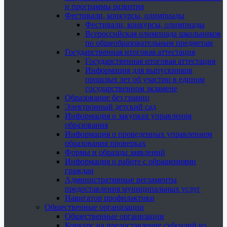
и программы развития
Фестивали, конкурсы, олимпиады
Фестивали, конкурсы, олимпиады
Всероссийская олимпиада школьников
по общеобразовательным предметам
Государственная итоговая аттестация
Государственная итоговая аттестация
Информация для выпускников
прошлых лет об участии в едином
государственном экзамене
Образование без границ
Электронный детский сад
Информация о закупках управления
образования
Информация о проведенных управлением
образования проверках
Формы и образцы заявлений
Информация о работе с обращениями
граждан
Административные регламенты
предоставления муниципальных услуг
Навигатор профилактики
Общественные организации
Общественные организации
Конкурс на предоставление субсидий из