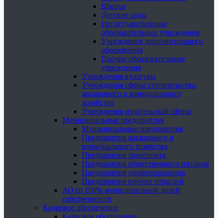
Школы
Детские сады
Негосударственные
образовательные учреждения
Учреждения дополнительного
образования
Прочие образовательные
учреждения
Учреждения культуры
Учреждения сферы строительства,
жилищного и коммунального
хозяйства
Учреждения издательской сферы
Муниципальные предприятия
Муниципальные предприятия
Предприятия жилищного и
коммунального хозяйства
Предприятия транспорта
Предприятия общественного питания
Предприятия здравоохранения
Предприятия прочих отраслей
АО со 100% муниципальной долей
собственности
Кадровое обеспечение
Кадровое обеспечение