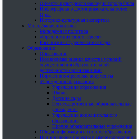
Объекты культурного наследия города Орла
Инфографика о достопримечательностях
Орла
Историко-культурная экспертиза
Молодёжная политика
Молодёжная политика
«Орёл помнит своих героев»
Российские студенческие отряды
Образование
Образование
Независимая оценка качества условий
осуществления образовательной
деятельности организациями
Нормативно-правовые документы
Учреждения образования
Учреждения образования
Школы
Детские сады
Негосударственные образовательные
учреждения
Учреждения дополнительного
образования
Прочие образовательные учреждения
Общая информация о системе образования
Национальные проекты в сфере образования