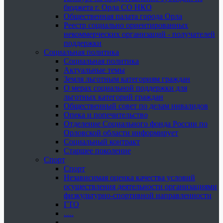
бюджета г. Орла СО НКО
Общественная палата города Орла
Реестр социально ориентированных
некоммерческих организаций - получателей
поддержки
Социальная политика
Социальная политика
Актуальные темы
Земля льготным категориям граждан
О мерах социальной поддержки для
льготных категорий граждан
Общественный совет по делам инвалидов
Опека и попечительство
Отделение Социального фонда России по
Орловской области информирует
Социальный контракт
Старшее поколение
Спорт
Спорт
Независимая оценка качества условий
осуществления деятельности организациями
физкультурно-спортивной направленности
ГТО
.....
......