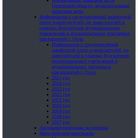
Нормативные правовые акты
Орловской области, муниципальные
правовые акты
Информация о среднемесячной заработной
плате руководителей, их заместителей и
главных бухгалтеров муниципальных
учреждений и муниципальных унитарных
предприятий г. Орла
Информация о среднемесячной
заработной плате руководителей, их
заместителей и главных бухгалтеров
муниципальных учреждений и
муниципальных унитарных
предприятий г. Орла
2025 год
2024 год
2023 год
2022 год
2021 год
2020 год
2019 год
2018 год
2017 год
Антикоррупционная экспертиза
Методические материалы