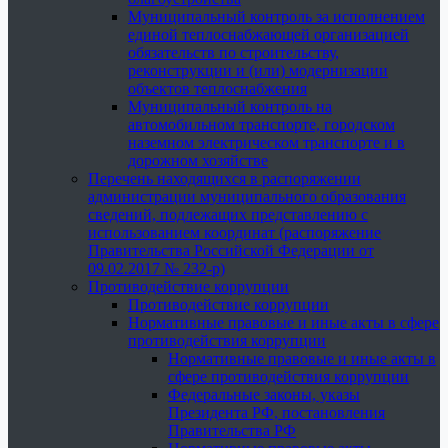
Муниципальный контроль за исполнением
единой теплоснабжающей организацией
обязательств по строительству,
реконструкции и (или) модернизации
объектов теплоснабжения
Муниципальный контроль на
автомобильном транспорте, городском
наземном электрическом транспорте и в
дорожном хозяйстве
Перечень находящихся в распоряжении
администрации муниципального образования
сведений, подлежащих представлению с
использованием координат (распоряжение
Правительства Российской Федерации от
09.02.2017 № 232-р)
Противодействие коррупции
Противодействие коррупции
Нормативные правовые и иные акты в сфере
противодействия коррупции
Нормативные правовые и иные акты в
сфере противодействия коррупции
Федеральные законы, указы
Президента РФ, постановления
Правительства РФ