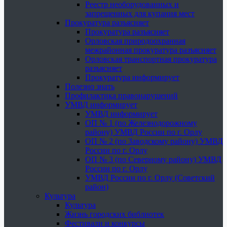
Реестр необорудованных и
запрещенных для купания мест
Прокуратура разъясняет
Прокуратура разъясняет
Орловская природоохранная
межрайонная прокуратура разъясняет
Орловская транспортная прокуратура
разъясняет
Прокуратура информирует
Полезно знать
Профилактика правонарушений
УМВД информирует
УМВД информирует
ОП № 1 (по Железнодорожному
району) УМВД России по г. Орлу
ОП № 2 (по Заводскому району) УМВД
России по г. Орлу
ОП № 3 (по Северному району) УМВД
России по г. Орлу
УМВД России по г. Орлу (Советский
район)
Культура
Культура
Жизнь городских библиотек
Фестивали и конкурсы