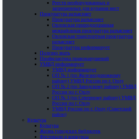
Реестр необорудованных и
запрещенных для купания мест
Прокуратура разъясняет
Прокуратура разъясняет
Орловская природоохранная
межрайонная прокуратура разъясняет
Орловская транспортная прокуратура
разъясняет
Прокуратура информирует
Полезно знать
Профилактика правонарушений
УМВД информирует
УМВД информирует
ОП № 1 (по Железнодорожному
району) УМВД России по г. Орлу
ОП № 2 (по Заводскому району) УМВД
России по г. Орлу
ОП № 3 (по Северному району) УМВД
России по г. Орлу
УМВД России по г. Орлу (Советский
район)
Культура
Культура
Жизнь городских библиотек
Фестивали и конкурсы