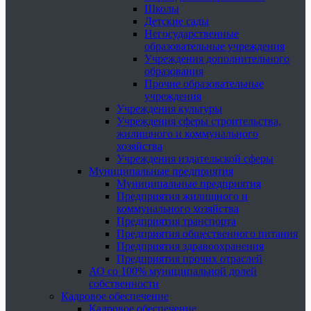
Школы
Детские сады
Негосударственные
образовательные учреждения
Учреждения дополнительного
образования
Прочие образовательные
учреждения
Учреждения культуры
Учреждения сферы строительства,
жилищного и коммунального
хозяйства
Учреждения издательской сферы
Муниципальные предприятия
Муниципальные предприятия
Предприятия жилищного и
коммунального хозяйства
Предприятия транспорта
Предприятия общественного питания
Предприятия здравоохранения
Предприятия прочих отраслей
АО со 100% муниципальной долей
собственности
Кадровое обеспечение
Кадровое обеспечение