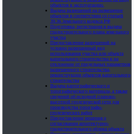
объектов в эксплуатацию.
Выдача разрешений на размещение
объектов в соответствии со статьей
39.36 Земельного кодекса РФ
Подготовка, регистрация и выдача
градостроительного плана земельного
участка
Предоставление разрешений на
условно разрешенный вид
использования участка или объекта
капитального строительства и на
отклонение от предельных параметров
разрешенного строительства,
реконструкции объектов капитального
строительства
Выдача картографического и
топографического материала, а также
сведений об исходной планово-
высотной геодезической сети для
производства топографо-
геодезических работ
Предоставление решения о
согласовании архитектурно-
градостроительного облика объекта