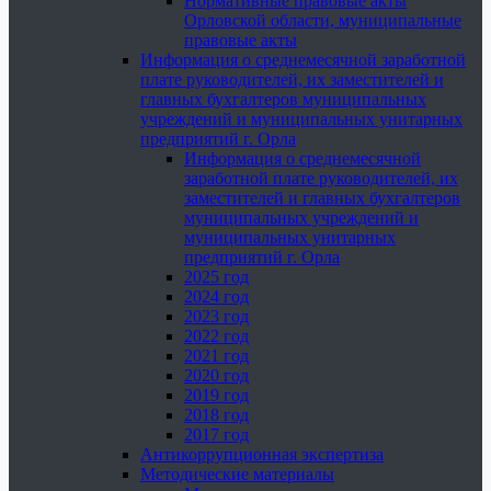
Нормативные правовые акты
Орловской области, муниципальные
правовые акты
Информация о среднемесячной заработной
плате руководителей, их заместителей и
главных бухгалтеров муниципальных
учреждений и муниципальных унитарных
предприятий г. Орла
Информация о среднемесячной
заработной плате руководителей, их
заместителей и главных бухгалтеров
муниципальных учреждений и
муниципальных унитарных
предприятий г. Орла
2025 год
2024 год
2023 год
2022 год
2021 год
2020 год
2019 год
2018 год
2017 год
Антикоррупционная экспертиза
Методические материалы