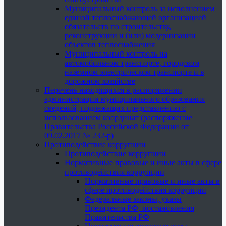
Муниципальный контроль за исполнением
единой теплоснабжающей организацией
обязательств по строительству,
реконструкции и (или) модернизации
объектов теплоснабжения
Муниципальный контроль на
автомобильном транспорте, городском
наземном электрическом транспорте и в
дорожном хозяйстве
Перечень находящихся в распоряжении
администрации муниципального образования
сведений, подлежащих представлению с
использованием координат (распоряжение
Правительства Российской Федерации от
09.02.2017 № 232-р)
Противодействие коррупции
Противодействие коррупции
Нормативные правовые и иные акты в сфере
противодействия коррупции
Нормативные правовые и иные акты в
сфере противодействия коррупции
Федеральные законы, указы
Президента РФ, постановления
Правительства РФ