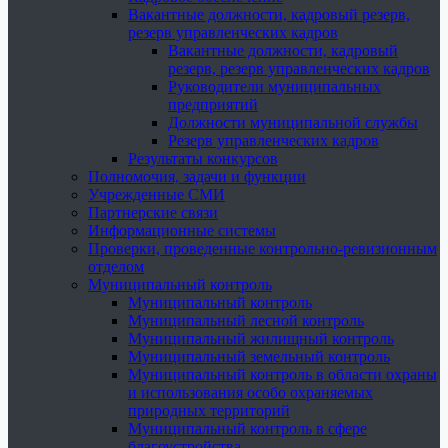
Вакантные должности, кадровый резерв,
резерв управленческих кадров
Вакантные должности, кадровый
резерв, резерв управленческих кадров
Руководители муниципальных
предприятий
Должности муниципальной службы
Резерв управленческих кадров
Результаты конкурсов
Полномочия, задачи и функции
Учрежденные СМИ
Партнерские связи
Информационные системы
Проверки, проведенные контрольно-ревизионным
отделом
Муниципальный контроль
Муниципальный контроль
Муниципальный лесной контроль
Муниципальный жилищный контроль
Муниципальный земельный контроль
Муниципальный контроль в области охраны
и использования особо охраняемых
природных территорий
Муниципальный контроль в сфере
благоустройства