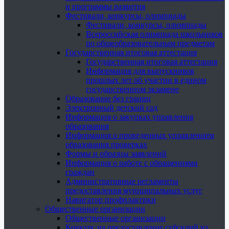
и программы развития
Фестивали, конкурсы, олимпиады
Фестивали, конкурсы, олимпиады
Всероссийская олимпиада школьников
по общеобразовательным предметам
Государственная итоговая аттестация
Государственная итоговая аттестация
Информация для выпускников
прошлых лет об участии в едином
государственном экзамене
Образование без границ
Электронный детский сад
Информация о закупках управления
образования
Информация о проведенных управлением
образования проверках
Формы и образцы заявлений
Информация о работе с обращениями
граждан
Административные регламенты
предоставления муниципальных услуг
Навигатор профилактики
Общественные организации
Общественные организации
Конкурс на предоставление субсидий из