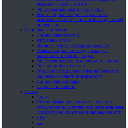
бюджета г. Орла СО НКО
Общественная палата города Орла
Реестр социально ориентированных
некоммерческих организаций - получателей
поддержки
Социальная политика
Социальная политика
Актуальные темы
Земля льготным категориям граждан
О мерах социальной поддержки для
льготных категорий граждан
Общественный совет по делам инвалидов
Опека и попечительство
Отделение Социального фонда России по
Орловской области информирует
Социальный контракт
Старшее поколение
Спорт
Спорт
Независимая оценка качества условий
осуществления деятельности организациями
физкультурно-спортивной направленности
ГТО
.....
......