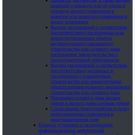
Принятие документов, а также выдача
решений о переводе или об отказе в
переводе жилого помещения в
нежилое или нежилого помещения в
жилое помещение
Выдача уведомлений о соответствии
(несоответствии) построенных или
реконструированных объекта
индивидуального жилищного
строительства или садового дома
требованиям законодательства о
градостроительной деятельности
Выдача уведомлений о соответствии
(несоответствии) указанных в
уведомлении о планируемых
строительстве или реконструкции
объекта индивидуального жилищного
строительства или садового дома
Признание садового дома жилым
домом и жилого дома садовым домом
Согласование переустройства и (или)
перепланировки помещения в
многоквартирном доме
Порядок установки и эксплуатации
информационных конструкций