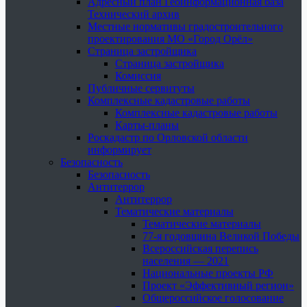
Адресный план Геоинформационная база
Технический архив
Местные нормативы градостроительного
проектирования МО «Город Орёл»
Страница застройщика
Страница застройщика
Комиссия
Публичные сервитуты
Комплексные кадастровые работы
Комплексные кадастровые работы
Карты-планы
Роскадастр по Орловской области
информирует
Безопасность
Безопасность
Антитеррор
Антитеррор
Тематические материалы
Тематические материалы
77-я годовщина Великой Победы
Всероссийская перепись
населения — 2021
Национальные проекты РФ
Проект «Эффективный регион»
Общероссийское голосование