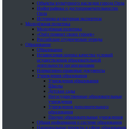
Объекты культурного наследия города Орла
Инфографика о достопримечательностях
Орла
Историко-культурная экспертиза
Молодёжная политика
Молодёжная политика
«Орёл помнит своих героев»
Российские студенческие отряды
Образование
Образование
Независимая оценка качества условий
осуществления образовательной
деятельности организациями
Нормативно-правовые документы
Учреждения образования
Учреждения образования
Школы
Детские сады
Негосударственные образовательные
учреждения
Учреждения дополнительного
образования
Прочие образовательные учреждения
Общая информация о системе образования
Национальные проекты в сфере образования