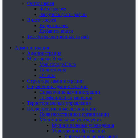
Фотогалерея
Фотогалерея
Загрузить фотографии
Видеогалерея
Видеогалерея
Добавить видео
Телефоны экстренных служб
Администрация
Администрация
Мэр города Орла
Мэр города Орла
Полномочия
Отчеты
Структура администрации
Справочник администрации
Справочник администрации
Телефонный справочник
Территориальные управления
Подведомственные организации
Подведомственные организации
Муниципальные учреждения
Муниципальные учреждения
Учреждения образования
Учреждения образования