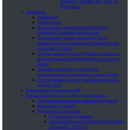
ареной и домами №7,9 по ул.
Картукова
Транспорт
Транспорт
Объявления
Расписание движения автобусов по
сезонным (дачным) маршрутам
Расписания движения автобусов по
маршрутам муниципальной маршрутной
сети города Орла
Схемы маршрутов регулярных перевозок
муниципальной маршрутной сети города
Орла
Тарифы на проезд в городском
пассажирском транспорте в городе Орле
Реестр маршрутов регулярных перевозок
города Орла
Национальные проекты РФ
Градостроительство и землепользование
Градостроительство и землепользование
Земельные участки
Публичные слушания
Публичные слушания
Заключения о результатах публичных
слушаний, 2026 год