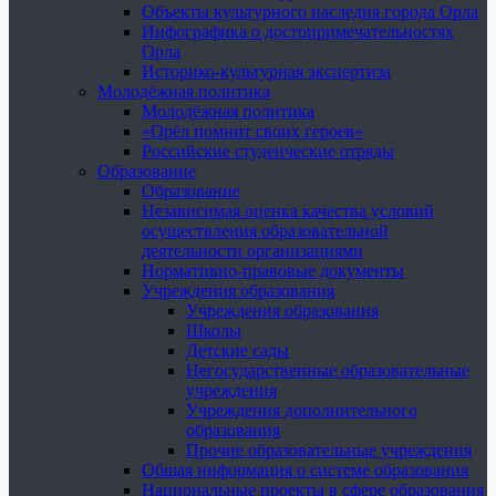
Объекты культурного наследия города Орла
Инфографика о достопримечательностях
Орла
Историко-культурная экспертиза
Молодёжная политика
Молодёжная политика
«Орёл помнит своих героев»
Российские студенческие отряды
Образование
Образование
Независимая оценка качества условий
осуществления образовательной
деятельности организациями
Нормативно-правовые документы
Учреждения образования
Учреждения образования
Школы
Детские сады
Негосударственные образовательные
учреждения
Учреждения дополнительного
образования
Прочие образовательные учреждения
Общая информация о системе образования
Национальные проекты в сфере образования