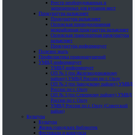
Реестр необорудованных и
запрещенных для купания мест
Прокуратура разъясняет
Прокуратура разъясняет
Орловская природоохранная
межрайонная прокуратура разъясняет
Орловская транспортная прокуратура
разъясняет
Прокуратура информирует
Полезно знать
Профилактика правонарушений
УМВД информирует
УМВД информирует
ОП № 1 (по Железнодорожному
району) УМВД России по г. Орлу
ОП № 2 (по Заводскому району) УМВД
России по г. Орлу
ОП № 3 (по Северному району) УМВД
России по г. Орлу
УМВД России по г. Орлу (Советский
район)
Культура
Культура
Жизнь городских библиотек
Фестивали и конкурсы