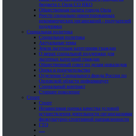
бюджета г. Орла СО НКО
Общественная палата города Орла
Реестр социально ориентированных
некоммерческих организаций - получателей
поддержки
Социальная политика
Социальная политика
Актуальные темы
Земля льготным категориям граждан
О мерах социальной поддержки для
льготных категорий граждан
Общественный совет по делам инвалидов
Опека и попечительство
Отделение Социального фонда России по
Орловской области информирует
Социальный контракт
Старшее поколение
Спорт
Спорт
Независимая оценка качества условий
осуществления деятельности организациями
физкультурно-спортивной направленности
ГТО
.....
......