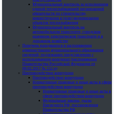
Муниципальный контроль за исполнением
единой теплоснабжающей организацией
обязательств по строительству,
реконструкции и (или) модернизации
объектов теплоснабжения
Муниципальный контроль на
автомобильном транспорте, городском
наземном электрическом транспорте и в
дорожном хозяйстве
Перечень находящихся в распоряжении
администрации муниципального образования
сведений, подлежащих представлению с
использованием координат (распоряжение
Правительства Российской Федерации от
09.02.2017 № 232-р)
Противодействие коррупции
Противодействие коррупции
Нормативные правовые и иные акты в сфере
противодействия коррупции
Нормативные правовые и иные акты в
сфере противодействия коррупции
Федеральные законы, указы
Президента РФ, постановления
Правительства РФ