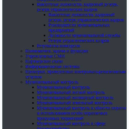
Вакантные должности, кадровый резерв,
резерв управленческих кадров
Вакантные должности, кадровый
резерв, резерв управленческих кадров
Руководители муниципальных
предприятий
Должности муниципальной службы
Резерв управленческих кадров
Результаты конкурсов
Полномочия, задачи и функции
Учрежденные СМИ
Партнерские связи
Информационные системы
Проверки, проведенные контрольно-ревизионным
отделом
Муниципальный контроль
Муниципальный контроль
Муниципальный лесной контроль
Муниципальный жилищный контроль
Муниципальный земельный контроль
Муниципальный контроль в области охраны
и использования особо охраняемых
природных территорий
Муниципальный контроль в сфере
благоустройства