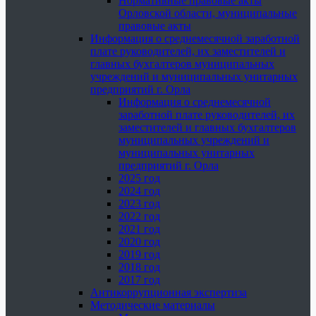
Нормативные правовые акты
Орловской области, муниципальные
правовые акты
Информация о среднемесячной заработной
плате руководителей, их заместителей и
главных бухгалтеров муниципальных
учреждений и муниципальных унитарных
предприятий г. Орла
Информация о среднемесячной
заработной плате руководителей, их
заместителей и главных бухгалтеров
муниципальных учреждений и
муниципальных унитарных
предприятий г. Орла
2025 год
2024 год
2023 год
2022 год
2021 год
2020 год
2019 год
2018 год
2017 год
Антикоррупционная экспертиза
Методические материалы