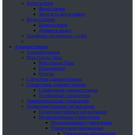
Фотогалерея
Фотогалерея
Загрузить фотографии
Видеогалерея
Видеогалерея
Добавить видео
Телефоны экстренных служб
Администрация
Администрация
Мэр города Орла
Мэр города Орла
Полномочия
Отчеты
Структура администрации
Справочник администрации
Справочник администрации
Телефонный справочник
Территориальные управления
Подведомственные организации
Подведомственные организации
Муниципальные учреждения
Муниципальные учреждения
Учреждения образования
Учреждения образования