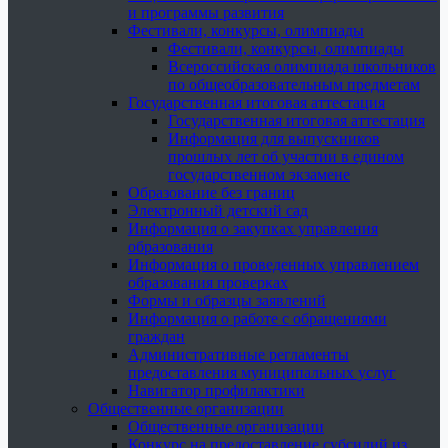
и программы развития
Фестивали, конкурсы, олимпиады
Фестивали, конкурсы, олимпиады
Всероссийская олимпиада школьников
по общеобразовательным предметам
Государственная итоговая аттестация
Государственная итоговая аттестация
Информация для выпускников
прошлых лет об участии в едином
государственном экзамене
Образование без границ
Электронный детский сад
Информация о закупках управления
образования
Информация о проведенных управлением
образования проверках
Формы и образцы заявлений
Информация о работе с обращениями
граждан
Административные регламенты
предоставления муниципальных услуг
Навигатор профилактики
Общественные организации
Общественные организации
Конкурс на предоставление субсидий из