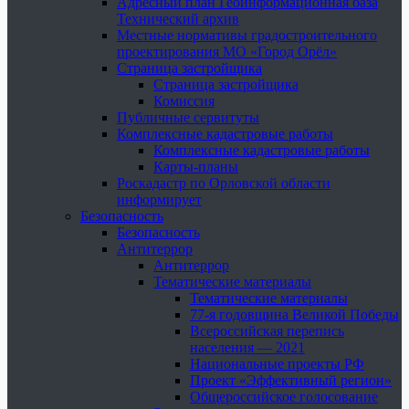
Адресный план Геоинформационная база
Технический архив
Местные нормативы градостроительного
проектирования МО «Город Орёл»
Страница застройщика
Страница застройщика
Комиссия
Публичные сервитуты
Комплексные кадастровые работы
Комплексные кадастровые работы
Карты-планы
Роскадастр по Орловской области
информирует
Безопасность
Безопасность
Антитеррор
Антитеррор
Тематические материалы
Тематические материалы
77-я годовщина Великой Победы
Всероссийская перепись
населения — 2021
Национальные проекты РФ
Проект «Эффективный регион»
Общероссийское голосование