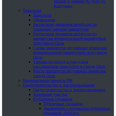
ареной и домами №7,9 по ул.
Картукова
Транспорт
Транспорт
Объявления
Расписание движения автобусов по
сезонным (дачным) маршрутам
Расписания движения автобусов по
маршрутам муниципальной маршрутной
сети города Орла
Схемы маршрутов регулярных перевозок
муниципальной маршрутной сети города
Орла
Тарифы на проезд в городском
пассажирском транспорте в городе Орле
Реестр маршрутов регулярных перевозок
города Орла
Национальные проекты РФ
Градостроительство и землепользование
Градостроительство и землепользование
Земельные участки
Публичные слушания
Публичные слушания
Заключения о результатах публичных
слушаний, 2026 год