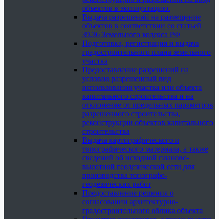
объектов в эксплуатацию.
Выдача разрешений на размещение
объектов в соответствии со статьей
39.36 Земельного кодекса РФ
Подготовка, регистрация и выдача
градостроительного плана земельного
участка
Предоставление разрешений на
условно разрешенный вид
использования участка или объекта
капитального строительства и на
отклонение от предельных параметров
разрешенного строительства,
реконструкции объектов капитального
строительства
Выдача картографического и
топографического материала, а также
сведений об исходной планово-
высотной геодезической сети для
производства топографо-
геодезических работ
Предоставление решения о
согласовании архитектурно-
градостроительного облика объекта