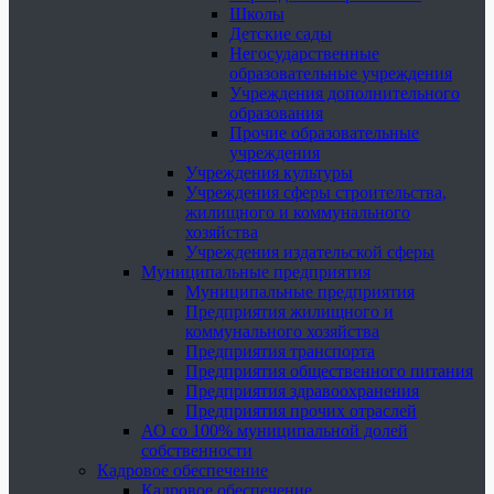
Школы
Детские сады
Негосударственные
образовательные учреждения
Учреждения дополнительного
образования
Прочие образовательные
учреждения
Учреждения культуры
Учреждения сферы строительства,
жилищного и коммунального
хозяйства
Учреждения издательской сферы
Муниципальные предприятия
Муниципальные предприятия
Предприятия жилищного и
коммунального хозяйства
Предприятия транспорта
Предприятия общественного питания
Предприятия здравоохранения
Предприятия прочих отраслей
АО со 100% муниципальной долей
собственности
Кадровое обеспечение
Кадровое обеспечение