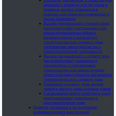
Принятие документов, а также выдача
решений о переводе или об отказе в
переводе жилого помещения в
нежилое или нежилого помещения в
жилое помещение
Выдача уведомлений о соответствии
(несоответствии) построенных или
реконструированных объекта
индивидуального жилищного
строительства или садового дома
требованиям законодательства о
градостроительной деятельности
Выдача уведомлений о соответствии
(несоответствии) указанных в
уведомлении о планируемых
строительстве или реконструкции
объекта индивидуального жилищного
строительства или садового дома
Признание садового дома жилым
домом и жилого дома садовым домом
Согласование переустройства и (или)
перепланировки помещения в
многоквартирном доме
Порядок установки и эксплуатации
информационных конструкций