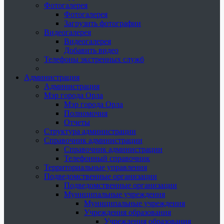
Фотогалерея
Фотогалерея
Загрузить фотографии
Видеогалерея
Видеогалерея
Добавить видео
Телефоны экстренных служб
Администрация
Администрация
Мэр города Орла
Мэр города Орла
Полномочия
Отчеты
Структура администрации
Справочник администрации
Справочник администрации
Телефонный справочник
Территориальные управления
Подведомственные организации
Подведомственные организации
Муниципальные учреждения
Муниципальные учреждения
Учреждения образования
Учреждения образования