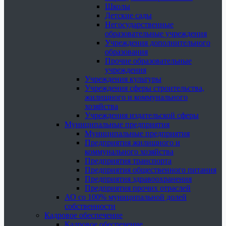
Школы
Детские сады
Негосударственные
образовательные учреждения
Учреждения дополнительного
образования
Прочие образовательные
учреждения
Учреждения культуры
Учреждения сферы строительства,
жилищного и коммунального
хозяйства
Учреждения издательской сферы
Муниципальные предприятия
Муниципальные предприятия
Предприятия жилищного и
коммунального хозяйства
Предприятия транспорта
Предприятия общественного питания
Предприятия здравоохранения
Предприятия прочих отраслей
АО со 100% муниципальной долей
собственности
Кадровое обеспечение
Кадровое обеспечение