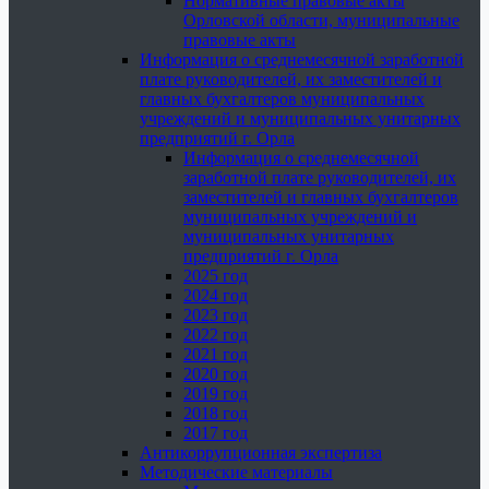
Нормативные правовые акты
Орловской области, муниципальные
правовые акты
Информация о среднемесячной заработной
плате руководителей, их заместителей и
главных бухгалтеров муниципальных
учреждений и муниципальных унитарных
предприятий г. Орла
Информация о среднемесячной
заработной плате руководителей, их
заместителей и главных бухгалтеров
муниципальных учреждений и
муниципальных унитарных
предприятий г. Орла
2025 год
2024 год
2023 год
2022 год
2021 год
2020 год
2019 год
2018 год
2017 год
Антикоррупционная экспертиза
Методические материалы