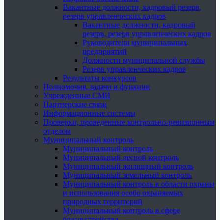
Вакантные должности, кадровый резерв,
резерв управленческих кадров
Вакантные должности, кадровый
резерв, резерв управленческих кадров
Руководители муниципальных
предприятий
Должности муниципальной службы
Резерв управленческих кадров
Результаты конкурсов
Полномочия, задачи и функции
Учрежденные СМИ
Партнерские связи
Информационные системы
Проверки, проведенные контрольно-ревизионным
отделом
Муниципальный контроль
Муниципальный контроль
Муниципальный лесной контроль
Муниципальный жилищный контроль
Муниципальный земельный контроль
Муниципальный контроль в области охраны
и использования особо охраняемых
природных территорий
Муниципальный контроль в сфере
благоустройства