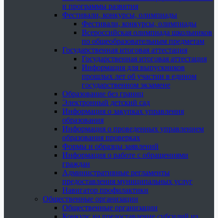
и программы развития
Фестивали, конкурсы, олимпиады
Фестивали, конкурсы, олимпиады
Всероссийская олимпиада школьников
по общеобразовательным предметам
Государственная итоговая аттестация
Государственная итоговая аттестация
Информация для выпускников
прошлых лет об участии в едином
государственном экзамене
Образование без границ
Электронный детский сад
Информация о закупках управления
образования
Информация о проведенных управлением
образования проверках
Формы и образцы заявлений
Информация о работе с обращениями
граждан
Административные регламенты
предоставления муниципальных услуг
Навигатор профилактики
Общественные организации
Общественные организации
Конкурс на предоставление субсидий из