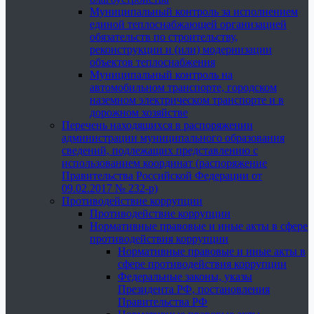
Муниципальный контроль за исполнением
единой теплоснабжающей организацией
обязательств по строительству,
реконструкции и (или) модернизации
объектов теплоснабжения
Муниципальный контроль на
автомобильном транспорте, городском
наземном электрическом транспорте и в
дорожном хозяйстве
Перечень находящихся в распоряжении
администрации муниципального образования
сведений, подлежащих представлению с
использованием координат (распоряжение
Правительства Российской Федерации от
09.02.2017 № 232-р)
Противодействие коррупции
Противодействие коррупции
Нормативные правовые и иные акты в сфере
противодействия коррупции
Нормативные правовые и иные акты в
сфере противодействия коррупции
Федеральные законы, указы
Президента РФ, постановления
Правительства РФ