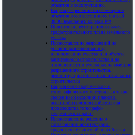
объектов в эксплуатацию.
Выдача разрешений на размещение
объектов в соответствии со статьей
39.36 Земельного кодекса РФ
Подготовка, регистрация и выдача
градостроительного плана земельного
участка
Предоставление разрешений на
условно разрешенный вид
использования участка или объекта
капитального строительства и на
отклонение от предельных параметров
разрешенного строительства,
реконструкции объектов капитального
строительства
Выдача картографического и
топографического материала, а также
сведений об исходной планово-
высотной геодезической сети для
производства топографо-
геодезических работ
Предоставление решения о
согласовании архитектурно-
градостроительного облика объекта