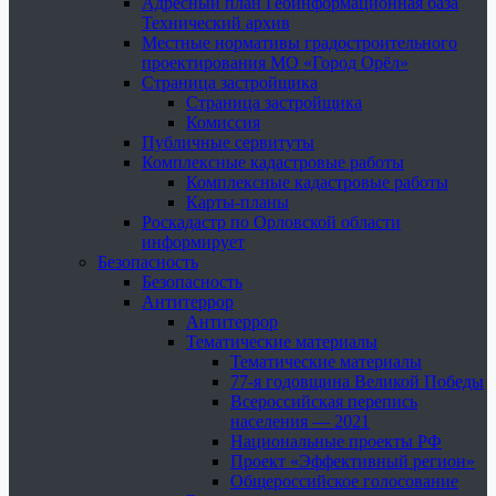
Адресный план Геоинформационная база
Технический архив
Местные нормативы градостроительного
проектирования МО «Город Орёл»
Страница застройщика
Страница застройщика
Комиссия
Публичные сервитуты
Комплексные кадастровые работы
Комплексные кадастровые работы
Карты-планы
Роскадастр по Орловской области
информирует
Безопасность
Безопасность
Антитеррор
Антитеррор
Тематические материалы
Тематические материалы
77-я годовщина Великой Победы
Всероссийская перепись
населения — 2021
Национальные проекты РФ
Проект «Эффективный регион»
Общероссийское голосование