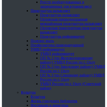
Реестр необорудованных и
запрещенных для купания мест
Прокуратура разъясняет
Прокуратура разъясняет
Орловская природоохранная
межрайонная прокуратура разъясняет
Орловская транспортная прокуратура
разъясняет
Прокуратура информирует
Полезно знать
Профилактика правонарушений
УМВД информирует
УМВД информирует
ОП № 1 (по Железнодорожному
району) УМВД России по г. Орлу
ОП № 2 (по Заводскому району) УМВД
России по г. Орлу
ОП № 3 (по Северному району) УМВД
России по г. Орлу
УМВД России по г. Орлу (Советский
район)
Культура
Культура
Жизнь городских библиотек
Фестивали и конкурсы