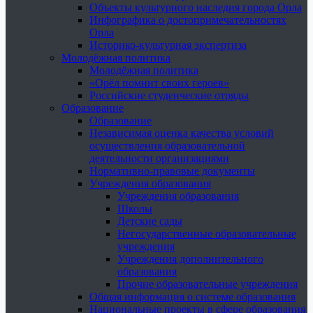
Объекты культурного наследия города Орла
Инфографика о достопримечательностях
Орла
Историко-культурная экспертиза
Молодёжная политика
Молодёжная политика
«Орёл помнит своих героев»
Российские студенческие отряды
Образование
Образование
Независимая оценка качества условий
осуществления образовательной
деятельности организациями
Нормативно-правовые документы
Учреждения образования
Учреждения образования
Школы
Детские сады
Негосударственные образовательные
учреждения
Учреждения дополнительного
образования
Прочие образовательные учреждения
Общая информация о системе образования
Национальные проекты в сфере образования