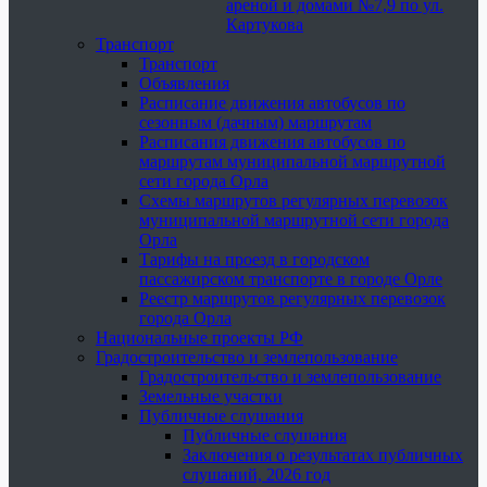
ареной и домами №7,9 по ул.
Картукова
Транспорт
Транспорт
Объявления
Расписание движения автобусов по
сезонным (дачным) маршрутам
Расписания движения автобусов по
маршрутам муниципальной маршрутной
сети города Орла
Схемы маршрутов регулярных перевозок
муниципальной маршрутной сети города
Орла
Тарифы на проезд в городском
пассажирском транспорте в городе Орле
Реестр маршрутов регулярных перевозок
города Орла
Национальные проекты РФ
Градостроительство и землепользование
Градостроительство и землепользование
Земельные участки
Публичные слушания
Публичные слушания
Заключения о результатах публичных
слушаний, 2026 год