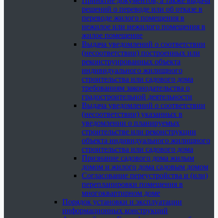
Принятие документов, а также выдача
решений о переводе или об отказе в
переводе жилого помещения в
нежилое или нежилого помещения в
жилое помещение
Выдача уведомлений о соответствии
(несоответствии) построенных или
реконструированных объекта
индивидуального жилищного
строительства или садового дома
требованиям законодательства о
градостроительной деятельности
Выдача уведомлений о соответствии
(несоответствии) указанных в
уведомлении о планируемых
строительстве или реконструкции
объекта индивидуального жилищного
строительства или садового дома
Признание садового дома жилым
домом и жилого дома садовым домом
Согласование переустройства и (или)
перепланировки помещения в
многоквартирном доме
Порядок установки и эксплуатации
информационных конструкций