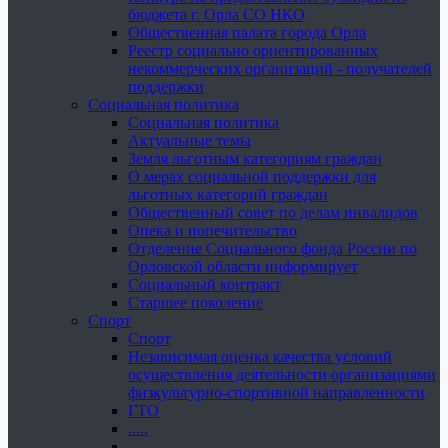
бюджета г. Орла СО НКО
Общественная палата города Орла
Реестр социально ориентированных
некоммерческих организаций - получателей
поддержки
Социальная политика
Социальная политика
Актуальные темы
Земля льготным категориям граждан
О мерах социальной поддержки для
льготных категорий граждан
Общественный совет по делам инвалидов
Опека и попечительство
Отделение Социального фонда России по
Орловской области информирует
Социальный контракт
Старшее поколение
Спорт
Спорт
Независимая оценка качества условий
осуществления деятельности организациями
физкультурно-спортивной направленности
ГТО
.....
......