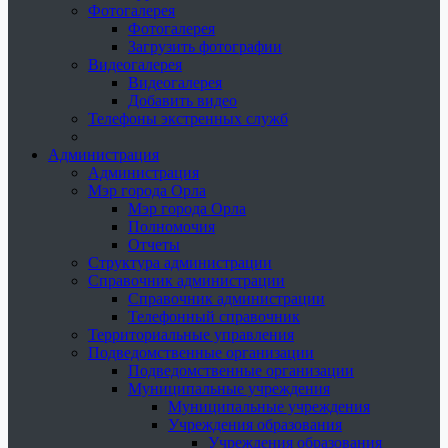
Фотогалерея
Фотогалерея
Загрузить фотографии
Видеогалерея
Видеогалерея
Добавить видео
Телефоны экстренных служб
Администрация
Администрация
Мэр города Орла
Мэр города Орла
Полномочия
Отчеты
Структура администрации
Справочник администрации
Справочник администрации
Телефонный справочник
Территориальные управления
Подведомственные организации
Подведомственные организации
Муниципальные учреждения
Муниципальные учреждения
Учреждения образования
Учреждения образования