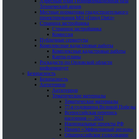
Адресный план Геоинформационная база
Технический архив
Местные нормативы градостроительного
проектирования МО «Город Орёл»
Страница застройщика
Страница застройщика
Комиссия
Публичные сервитуты
Комплексные кадастровые работы
Комплексные кадастровые работы
Карты-планы
Роскадастр по Орловской области
информирует
Безопасность
Безопасность
Антитеррор
Антитеррор
Тематические материалы
Тематические материалы
77-я годовщина Великой Победы
Всероссийская перепись
населения — 2021
Национальные проекты РФ
Проект «Эффективный регион»
Общероссийское голосование