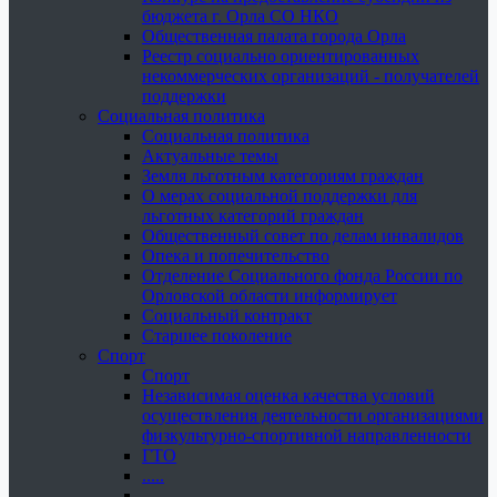
бюджета г. Орла СО НКО
Общественная палата города Орла
Реестр социально ориентированных
некоммерческих организаций - получателей
поддержки
Социальная политика
Социальная политика
Актуальные темы
Земля льготным категориям граждан
О мерах социальной поддержки для
льготных категорий граждан
Общественный совет по делам инвалидов
Опека и попечительство
Отделение Социального фонда России по
Орловской области информирует
Социальный контракт
Старшее поколение
Спорт
Спорт
Независимая оценка качества условий
осуществления деятельности организациями
физкультурно-спортивной направленности
ГТО
.....
......