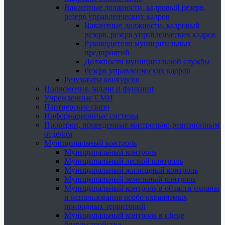
Вакантные должности, кадровый резерв,
резерв управленческих кадров
Вакантные должности, кадровый
резерв, резерв управленческих кадров
Руководители муниципальных
предприятий
Должности муниципальной службы
Резерв управленческих кадров
Результаты конкурсов
Полномочия, задачи и функции
Учрежденные СМИ
Партнерские связи
Информационные системы
Проверки, проведенные контрольно-ревизионным
отделом
Муниципальный контроль
Муниципальный контроль
Муниципальный лесной контроль
Муниципальный жилищный контроль
Муниципальный земельный контроль
Муниципальный контроль в области охраны
и использования особо охраняемых
природных территорий
Муниципальный контроль в сфере
благоустройства