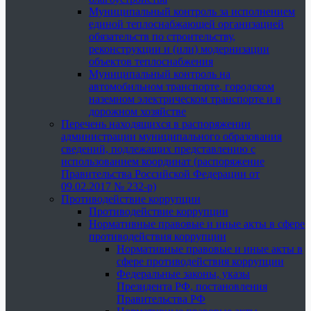
Муниципальный контроль за исполнением
единой теплоснабжающей организацией
обязательств по строительству,
реконструкции и (или) модернизации
объектов теплоснабжения
Муниципальный контроль на
автомобильном транспорте, городском
наземном электрическом транспорте и в
дорожном хозяйстве
Перечень находящихся в распоряжении
администрации муниципального образования
сведений, подлежащих представлению с
использованием координат (распоряжение
Правительства Российской Федерации от
09.02.2017 № 232-р)
Противодействие коррупции
Противодействие коррупции
Нормативные правовые и иные акты в сфере
противодействия коррупции
Нормативные правовые и иные акты в
сфере противодействия коррупции
Федеральные законы, указы
Президента РФ, постановления
Правительства РФ