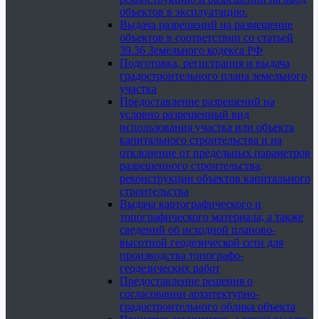
объектов в эксплуатацию.
Выдача разрешений на размещение
объектов в соответствии со статьей
39.36 Земельного кодекса РФ
Подготовка, регистрация и выдача
градостроительного плана земельного
участка
Предоставление разрешений на
условно разрешенный вид
использования участка или объекта
капитального строительства и на
отклонение от предельных параметров
разрешенного строительства,
реконструкции объектов капитального
строительства
Выдача картографического и
топографического материала, а также
сведений об исходной планово-
высотной геодезической сети для
производства топографо-
геодезических работ
Предоставление решения о
согласовании архитектурно-
градостроительного облика объекта