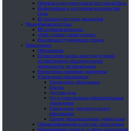
Объекты культурного наследия города Орла
Инфографика о достопримечательностях
Орла
Историко-культурная экспертиза
Молодёжная политика
Молодёжная политика
«Орёл помнит своих героев»
Российские студенческие отряды
Образование
Образование
Независимая оценка качества условий
осуществления образовательной
деятельности организациями
Нормативно-правовые документы
Учреждения образования
Учреждения образования
Школы
Детские сады
Негосударственные образовательные
учреждения
Учреждения дополнительного
образования
Прочие образовательные учреждения
Общая информация о системе образования
Национальные проекты в сфере образования