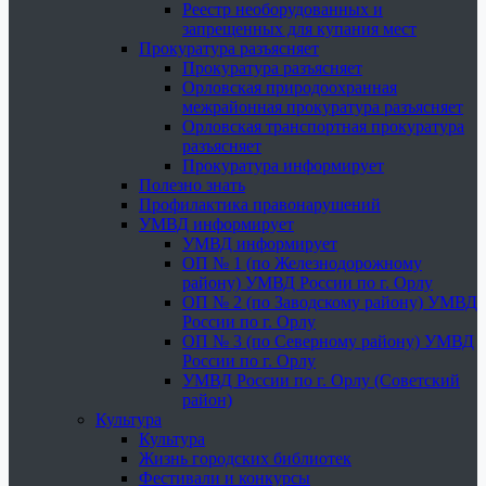
Реестр необорудованных и
запрещенных для купания мест
Прокуратура разъясняет
Прокуратура разъясняет
Орловская природоохранная
межрайонная прокуратура разъясняет
Орловская транспортная прокуратура
разъясняет
Прокуратура информирует
Полезно знать
Профилактика правонарушений
УМВД информирует
УМВД информирует
ОП № 1 (по Железнодорожному
району) УМВД России по г. Орлу
ОП № 2 (по Заводскому району) УМВД
России по г. Орлу
ОП № 3 (по Северному району) УМВД
России по г. Орлу
УМВД России по г. Орлу (Советский
район)
Культура
Культура
Жизнь городских библиотек
Фестивали и конкурсы