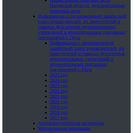
Нормативные правовые акты
Орловской области, муниципальные
правовые акты
Информация о среднемесячной заработной
плате руководителей, их заместителей и
главных бухгалтеров муниципальных
учреждений и муниципальных унитарных
предприятий г. Орла
Информация о среднемесячной
заработной плате руководителей, их
заместителей и главных бухгалтеров
муниципальных учреждений и
муниципальных унитарных
предприятий г. Орла
2025 год
2024 год
2023 год
2022 год
2021 год
2020 год
2019 год
2018 год
2017 год
Антикоррупционная экспертиза
Методические материалы