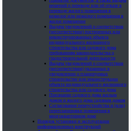
Принятие документов, а также выдача
решений о переводе или об отказе в
переводе жилого помещения в
нежилое или нежилого помещения в
жилое помещение
Выдача уведомлений о соответствии
(несоответствии) построенных или
реконструированных объекта
индивидуального жилищного
строительства или садового дома
требованиям законодательства о
градостроительной деятельности
Выдача уведомлений о соответствии
(несоответствии) указанных в
уведомлении о планируемых
строительстве или реконструкции
объекта индивидуального жилищного
строительства или садового дома
Признание садового дома жилым
домом и жилого дома садовым домом
Согласование переустройства и (или)
перепланировки помещения в
многоквартирном доме
Порядок установки и эксплуатации
информационных конструкций