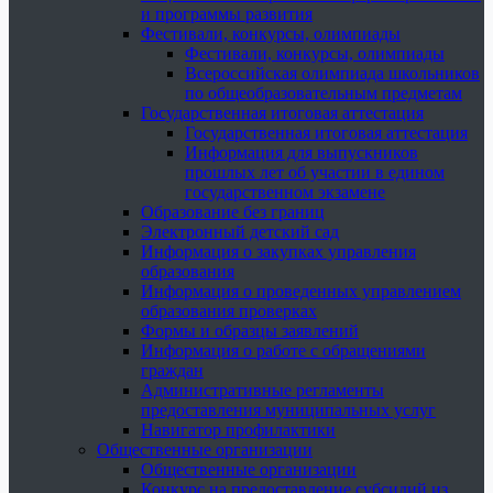
и программы развития
Фестивали, конкурсы, олимпиады
Фестивали, конкурсы, олимпиады
Всероссийская олимпиада школьников
по общеобразовательным предметам
Государственная итоговая аттестация
Государственная итоговая аттестация
Информация для выпускников
прошлых лет об участии в едином
государственном экзамене
Образование без границ
Электронный детский сад
Информация о закупках управления
образования
Информация о проведенных управлением
образования проверках
Формы и образцы заявлений
Информация о работе с обращениями
граждан
Административные регламенты
предоставления муниципальных услуг
Навигатор профилактики
Общественные организации
Общественные организации
Конкурс на предоставление субсидий из