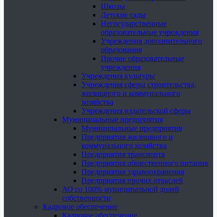
Школы
Детские сады
Негосударственные
образовательные учреждения
Учреждения дополнительного
образования
Прочие образовательные
учреждения
Учреждения культуры
Учреждения сферы строительства,
жилищного и коммунального
хозяйства
Учреждения издательской сферы
Муниципальные предприятия
Муниципальные предприятия
Предприятия жилищного и
коммунального хозяйства
Предприятия транспорта
Предприятия общественного питания
Предприятия здравоохранения
Предприятия прочих отраслей
АО со 100% муниципальной долей
собственности
Кадровое обеспечение
Кадровое обеспечение