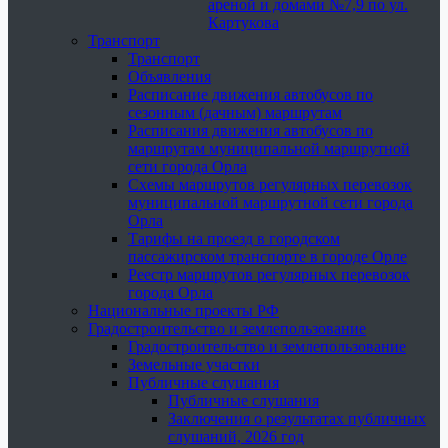
ареной и домами №7,9 по ул.
Картукова
Транспорт
Транспорт
Объявления
Расписание движения автобусов по
сезонным (дачным) маршрутам
Расписания движения автобусов по
маршрутам муниципальной маршрутной
сети города Орла
Схемы маршрутов регулярных перевозок
муниципальной маршрутной сети города
Орла
Тарифы на проезд в городском
пассажирском транспорте в городе Орле
Реестр маршрутов регулярных перевозок
города Орла
Национальные проекты РФ
Градостроительство и землепользование
Градостроительство и землепользование
Земельные участки
Публичные слушания
Публичные слушания
Заключения о результатах публичных
слушаний, 2026 год