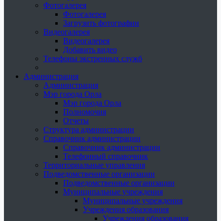
Фотогалерея
Фотогалерея
Загрузить фотографии
Видеогалерея
Видеогалерея
Добавить видео
Телефоны экстренных служб
Администрация
Администрация
Мэр города Орла
Мэр города Орла
Полномочия
Отчеты
Структура администрации
Справочник администрации
Справочник администрации
Телефонный справочник
Территориальные управления
Подведомственные организации
Подведомственные организации
Муниципальные учреждения
Муниципальные учреждения
Учреждения образования
Учреждения образования