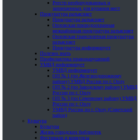
Реестр необорудованных и
запрещенных для купания мест
Прокуратура разъясняет
Прокуратура разъясняет
Орловская природоохранная
межрайонная прокуратура разъясняет
Орловская транспортная прокуратура
разъясняет
Прокуратура информирует
Полезно знать
Профилактика правонарушений
УМВД информирует
УМВД информирует
ОП № 1 (по Железнодорожному
району) УМВД России по г. Орлу
ОП № 2 (по Заводскому району) УМВД
России по г. Орлу
ОП № 3 (по Северному району) УМВД
России по г. Орлу
УМВД России по г. Орлу (Советский
район)
Культура
Культура
Жизнь городских библиотек
Фестивали и конкурсы