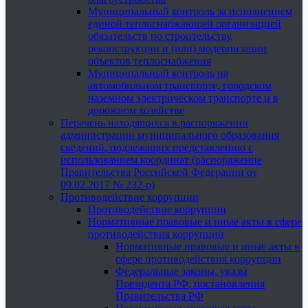
Муниципальный контроль за исполнением
единой теплоснабжающей организацией
обязательств по строительству,
реконструкции и (или) модернизации
объектов теплоснабжения
Муниципальный контроль на
автомобильном транспорте, городском
наземном электрическом транспорте и в
дорожном хозяйстве
Перечень находящихся в распоряжении
администрации муниципального образования
сведений, подлежащих представлению с
использованием координат (распоряжение
Правительства Российской Федерации от
09.02.2017 № 232-р)
Противодействие коррупции
Противодействие коррупции
Нормативные правовые и иные акты в сфере
противодействия коррупции
Нормативные правовые и иные акты в
сфере противодействия коррупции
Федеральные законы, указы
Президента РФ, постановления
Правительства РФ