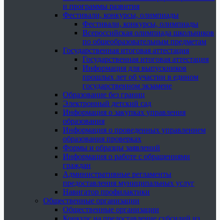
и программы развития
Фестивали, конкурсы, олимпиады
Фестивали, конкурсы, олимпиады
Всероссийская олимпиада школьников
по общеобразовательным предметам
Государственная итоговая аттестация
Государственная итоговая аттестация
Информация для выпускников
прошлых лет об участии в едином
государственном экзамене
Образование без границ
Электронный детский сад
Информация о закупках управления
образования
Информация о проведенных управлением
образования проверках
Формы и образцы заявлений
Информация о работе с обращениями
граждан
Административные регламенты
предоставления муниципальных услуг
Навигатор профилактики
Общественные организации
Общественные организации
Конкурс на предоставление субсидий из