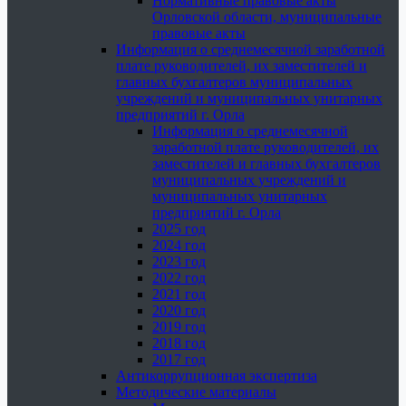
Нормативные правовые акты
Орловской области, муниципальные
правовые акты
Информация о среднемесячной заработной
плате руководителей, их заместителей и
главных бухгалтеров муниципальных
учреждений и муниципальных унитарных
предприятий г. Орла
Информация о среднемесячной
заработной плате руководителей, их
заместителей и главных бухгалтеров
муниципальных учреждений и
муниципальных унитарных
предприятий г. Орла
2025 год
2024 год
2023 год
2022 год
2021 год
2020 год
2019 год
2018 год
2017 год
Антикоррупционная экспертиза
Методические материалы