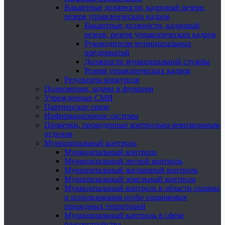
Вакантные должности, кадровый резерв,
резерв управленческих кадров
Вакантные должности, кадровый
резерв, резерв управленческих кадров
Руководители муниципальных
предприятий
Должности муниципальной службы
Резерв управленческих кадров
Результаты конкурсов
Полномочия, задачи и функции
Учрежденные СМИ
Партнерские связи
Информационные системы
Проверки, проведенные контрольно-ревизионным
отделом
Муниципальный контроль
Муниципальный контроль
Муниципальный лесной контроль
Муниципальный жилищный контроль
Муниципальный земельный контроль
Муниципальный контроль в области охраны
и использования особо охраняемых
природных территорий
Муниципальный контроль в сфере
благоустройства