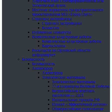
Адресный план Геоинформационная база
Технический архив
Местные нормативы градостроительного
проектирования МО «Город Орёл»
Страница застройщика
Страница застройщика
Комиссия
Публичные сервитуты
Комплексные кадастровые работы
Комплексные кадастровые работы
Карты-планы
Роскадастр по Орловской области
информирует
Безопасность
Безопасность
Антитеррор
Антитеррор
Тематические материалы
Тематические материалы
77-я годовщина Великой Победы
Всероссийская перепись
населения — 2021
Национальные проекты РФ
Проект «Эффективный регион»
Общероссийское голосование