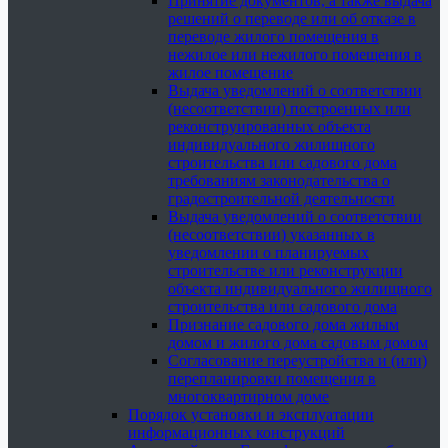
Принятие документов, а также выдача
решений о переводе или об отказе в
переводе жилого помещения в
нежилое или нежилого помещения в
жилое помещение
Выдача уведомлений о соответствии
(несоответствии) построенных или
реконструированных объекта
индивидуального жилищного
строительства или садового дома
требованиям законодательства о
градостроительной деятельности
Выдача уведомлений о соответствии
(несоответствии) указанных в
уведомлении о планируемых
строительстве или реконструкции
объекта индивидуального жилищного
строительства или садового дома
Признание садового дома жилым
домом и жилого дома садовым домом
Согласование переустройства и (или)
перепланировки помещения в
многоквартирном доме
Порядок установки и эксплуатации
информационных конструкций