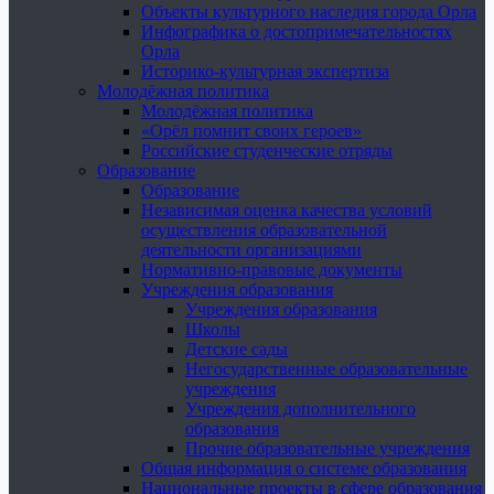
Объекты культурного наследия города Орла
Инфографика о достопримечательностях
Орла
Историко-культурная экспертиза
Молодёжная политика
Молодёжная политика
«Орёл помнит своих героев»
Российские студенческие отряды
Образование
Образование
Независимая оценка качества условий
осуществления образовательной
деятельности организациями
Нормативно-правовые документы
Учреждения образования
Учреждения образования
Школы
Детские сады
Негосударственные образовательные
учреждения
Учреждения дополнительного
образования
Прочие образовательные учреждения
Общая информация о системе образования
Национальные проекты в сфере образования