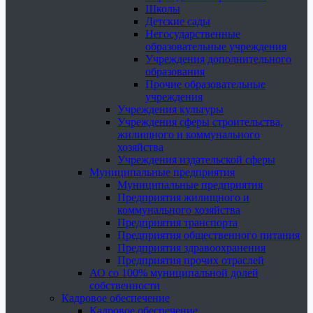
Школы
Детские сады
Негосударственные
образовательные учреждения
Учреждения дополнительного
образования
Прочие образовательные
учреждения
Учреждения культуры
Учреждения сферы строительства,
жилищного и коммунального
хозяйства
Учреждения издательской сферы
Муниципальные предприятия
Муниципальные предприятия
Предприятия жилищного и
коммунального хозяйства
Предприятия транспорта
Предприятия общественного питания
Предприятия здравоохранения
Предприятия прочих отраслей
АО со 100% муниципальной долей
собственности
Кадровое обеспечение
Кадровое обеспечение