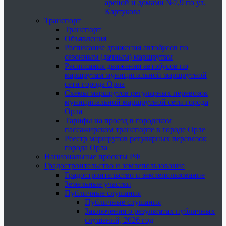
ареной и домами №7,9 по ул.
Картукова
Транспорт
Транспорт
Объявления
Расписание движения автобусов по
сезонным (дачным) маршрутам
Расписания движения автобусов по
маршрутам муниципальной маршрутной
сети города Орла
Схемы маршрутов регулярных перевозок
муниципальной маршрутной сети города
Орла
Тарифы на проезд в городском
пассажирском транспорте в городе Орле
Реестр маршрутов регулярных перевозок
города Орла
Национальные проекты РФ
Градостроительство и землепользование
Градостроительство и землепользование
Земельные участки
Публичные слушания
Публичные слушания
Заключения о результатах публичных
слушаний, 2026 год