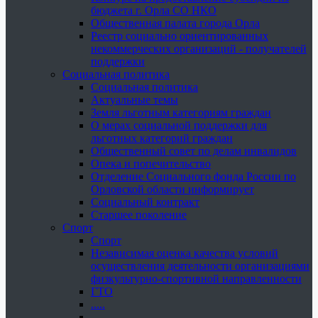
бюджета г. Орла СО НКО
Общественная палата города Орла
Реестр социально ориентированных
некоммерческих организаций - получателей
поддержки
Социальная политика
Социальная политика
Актуальные темы
Земля льготным категориям граждан
О мерах социальной поддержки для
льготных категорий граждан
Общественный совет по делам инвалидов
Опека и попечительство
Отделение Социального фонда России по
Орловской области информирует
Социальный контракт
Старшее поколение
Спорт
Спорт
Независимая оценка качества условий
осуществления деятельности организациями
физкультурно-спортивной направленности
ГТО
.....
......