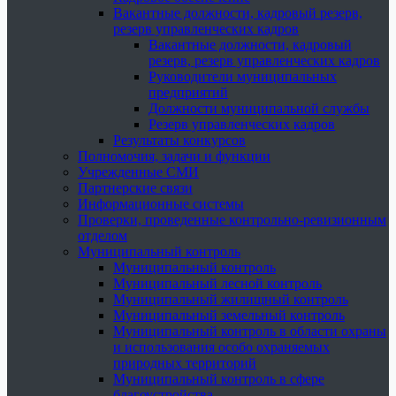
Вакантные должности, кадровый резерв,
резерв управленческих кадров
Вакантные должности, кадровый
резерв, резерв управленческих кадров
Руководители муниципальных
предприятий
Должности муниципальной службы
Резерв управленческих кадров
Результаты конкурсов
Полномочия, задачи и функции
Учрежденные СМИ
Партнерские связи
Информационные системы
Проверки, проведенные контрольно-ревизионным
отделом
Муниципальный контроль
Муниципальный контроль
Муниципальный лесной контроль
Муниципальный жилищный контроль
Муниципальный земельный контроль
Муниципальный контроль в области охраны
и использования особо охраняемых
природных территорий
Муниципальный контроль в сфере
благоустройства