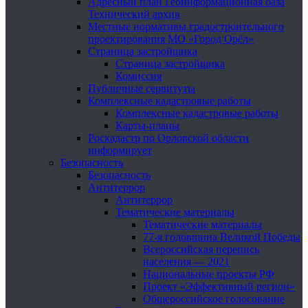
Адресный план Геоинформационная база
Технический архив
Местные нормативы градостроительного
проектирования МО «Город Орёл»
Страница застройщика
Страница застройщика
Комиссия
Публичные сервитуты
Комплексные кадастровые работы
Комплексные кадастровые работы
Карты-планы
Роскадастр по Орловской области
информирует
Безопасность
Безопасность
Антитеррор
Антитеррор
Тематические материалы
Тематические материалы
77-я годовщина Великой Победы
Всероссийская перепись
населения — 2021
Национальные проекты РФ
Проект «Эффективный регион»
Общероссийское голосование