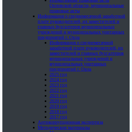
Нормативные правовые акты
Орловской области, муниципальные
правовые акты
Информация о среднемесячной заработной
плате руководителей, их заместителей и
главных бухгалтеров муниципальных
учреждений и муниципальных унитарных
предприятий г. Орла
Информация о среднемесячной
заработной плате руководителей, их
заместителей и главных бухгалтеров
муниципальных учреждений и
муниципальных унитарных
предприятий г. Орла
2025 год
2024 год
2023 год
2022 год
2021 год
2020 год
2019 год
2018 год
2017 год
Антикоррупционная экспертиза
Методические материалы