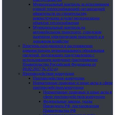
Муниципальный контроль за исполнением
единой теплоснабжающей организацией
обязательств по строительству,
реконструкции и (или) модернизации
объектов теплоснабжения
Муниципальный контроль на
автомобильном транспорте, городском
наземном электрическом транспорте и в
дорожном хозяйстве
Перечень находящихся в распоряжении
администрации муниципального образования
сведений, подлежащих представлению с
использованием координат (распоряжение
Правительства Российской Федерации от
09.02.2017 № 232-р)
Противодействие коррупции
Противодействие коррупции
Нормативные правовые и иные акты в сфере
противодействия коррупции
Нормативные правовые и иные акты в
сфере противодействия коррупции
Федеральные законы, указы
Президента РФ, постановления
Правительства РФ