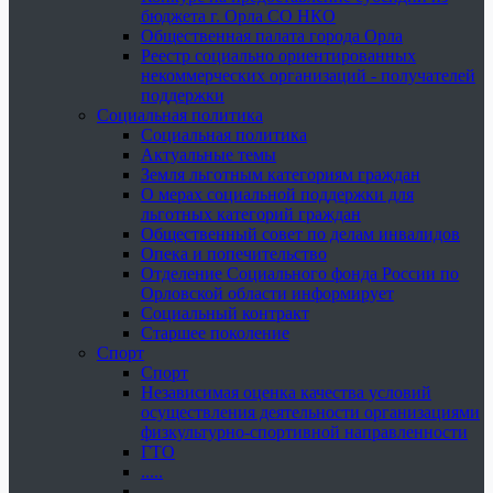
бюджета г. Орла СО НКО
Общественная палата города Орла
Реестр социально ориентированных
некоммерческих организаций - получателей
поддержки
Социальная политика
Социальная политика
Актуальные темы
Земля льготным категориям граждан
О мерах социальной поддержки для
льготных категорий граждан
Общественный совет по делам инвалидов
Опека и попечительство
Отделение Социального фонда России по
Орловской области информирует
Социальный контракт
Старшее поколение
Спорт
Спорт
Независимая оценка качества условий
осуществления деятельности организациями
физкультурно-спортивной направленности
ГТО
.....
......