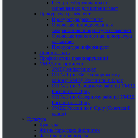
Реестр необорудованных и
запрещенных для купания мест
Прокуратура разъясняет
Прокуратура разъясняет
Орловская природоохранная
межрайонная прокуратура разъясняет
Орловская транспортная прокуратура
разъясняет
Прокуратура информирует
Полезно знать
Профилактика правонарушений
УМВД информирует
УМВД информирует
ОП № 1 (по Железнодорожному
району) УМВД России по г. Орлу
ОП № 2 (по Заводскому району) УМВД
России по г. Орлу
ОП № 3 (по Северному району) УМВД
России по г. Орлу
УМВД России по г. Орлу (Советский
район)
Культура
Культура
Жизнь городских библиотек
Фестивали и конкурсы