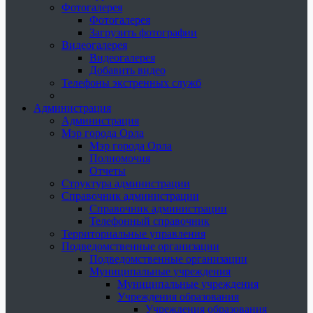
Фотогалерея
Фотогалерея
Загрузить фотографии
Видеогалерея
Видеогалерея
Добавить видео
Телефоны экстренных служб
Администрация
Администрация
Мэр города Орла
Мэр города Орла
Полномочия
Отчеты
Структура администрации
Справочник администрации
Справочник администрации
Телефонный справочник
Территориальные управления
Подведомственные организации
Подведомственные организации
Муниципальные учреждения
Муниципальные учреждения
Учреждения образования
Учреждения образования