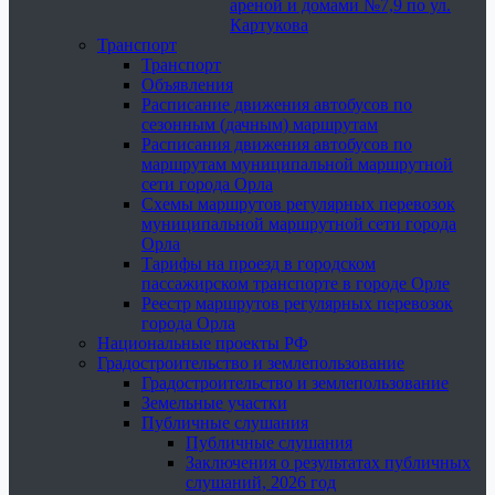
ареной и домами №7,9 по ул.
Картукова
Транспорт
Транспорт
Объявления
Расписание движения автобусов по
сезонным (дачным) маршрутам
Расписания движения автобусов по
маршрутам муниципальной маршрутной
сети города Орла
Схемы маршрутов регулярных перевозок
муниципальной маршрутной сети города
Орла
Тарифы на проезд в городском
пассажирском транспорте в городе Орле
Реестр маршрутов регулярных перевозок
города Орла
Национальные проекты РФ
Градостроительство и землепользование
Градостроительство и землепользование
Земельные участки
Публичные слушания
Публичные слушания
Заключения о результатах публичных
слушаний, 2026 год