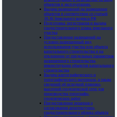
объектов в эксплуатацию.
Выдача разрешений на размещение
объектов в соответствии со статьей
39.36 Земельного кодекса РФ
Подготовка, регистрация и выдача
градостроительного плана земельного
участка
Предоставление разрешений на
условно разрешенный вид
использования участка или объекта
капитального строительства и на
отклонение от предельных параметров
разрешенного строительства,
реконструкции объектов капитального
строительства
Выдача картографического и
топографического материала, а также
сведений об исходной планово-
высотной геодезической сети для
производства топографо-
геодезических работ
Предоставление решения о
согласовании архитектурно-
градостроительного облика объекта