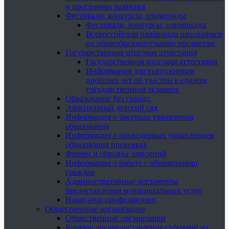
и программы развития
Фестивали, конкурсы, олимпиады
Фестивали, конкурсы, олимпиады
Всероссийская олимпиада школьников
по общеобразовательным предметам
Государственная итоговая аттестация
Государственная итоговая аттестация
Информация для выпускников
прошлых лет об участии в едином
государственном экзамене
Образование без границ
Электронный детский сад
Информация о закупках управления
образования
Информация о проведенных управлением
образования проверках
Формы и образцы заявлений
Информация о работе с обращениями
граждан
Административные регламенты
предоставления муниципальных услуг
Навигатор профилактики
Общественные организации
Общественные организации
Конкурс на предоставление субсидий из