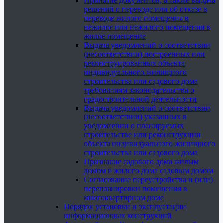
Принятие документов, а также выдача
решений о переводе или об отказе в
переводе жилого помещения в
нежилое или нежилого помещения в
жилое помещение
Выдача уведомлений о соответствии
(несоответствии) построенных или
реконструированных объекта
индивидуального жилищного
строительства или садового дома
требованиям законодательства о
градостроительной деятельности
Выдача уведомлений о соответствии
(несоответствии) указанных в
уведомлении о планируемых
строительстве или реконструкции
объекта индивидуального жилищного
строительства или садового дома
Признание садового дома жилым
домом и жилого дома садовым домом
Согласование переустройства и (или)
перепланировки помещения в
многоквартирном доме
Порядок установки и эксплуатации
информационных конструкций