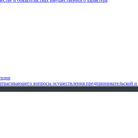
ществе и обязательствах имущественного характера
упции
 затрагивающего вопросы осуществления предпринимательской и