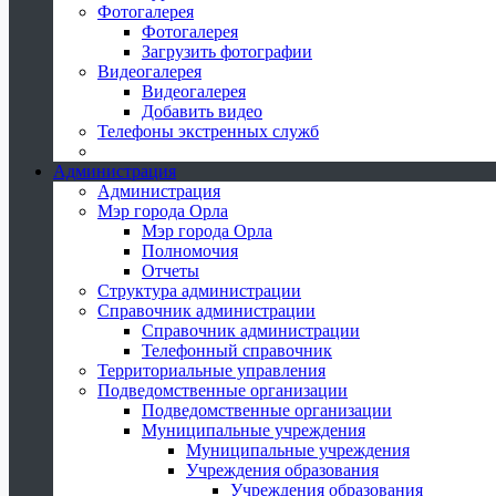
Фотогалерея
Фотогалерея
Загрузить фотографии
Видеогалерея
Видеогалерея
Добавить видео
Телефоны экстренных служб
Администрация
Администрация
Мэр города Орла
Мэр города Орла
Полномочия
Отчеты
Структура администрации
Справочник администрации
Справочник администрации
Телефонный справочник
Территориальные управления
Подведомственные организации
Подведомственные организации
Муниципальные учреждения
Муниципальные учреждения
Учреждения образования
Учреждения образования