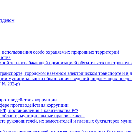
отделом
 использования особо охраняемых природных территорий
йства
ой теплоснабжающей организацией обязательств по строительс
ранспорте, городском наземном электрическом транспорте и в 
ции муниципального образования сведений, подлежащих предст
 № 232-р)
противодействия коррупции
фере противодействия коррупции
 РФ, постановления Правительства РФ
 области, муниципальные правовые акты
ате руководителей, их заместителей и главных бухгалтеров м
ой плате руководителей, их заместителей и главных бухгалте