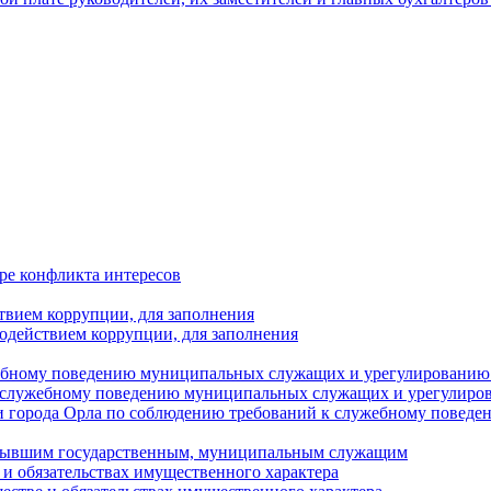
ре конфликта интересов
твием коррупции, для заполнения
одействием коррупции, для заполнения
ебному поведению муниципальных служащих и урегулированию 
 служебному поведению муниципальных служащих и урегулиро
 города Орла по соблюдению требований к служебному повед
с бывшим государственным, муниципальным служащим
е и обязательствах имущественного характера