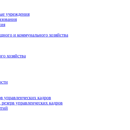
ные учреждения
азования
ния
щного и коммунального хозяйства
го хозяйства
ости
рв управленческих кадров
 резерв управленческих кадров
ятий