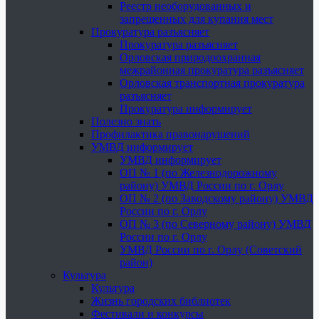
Реестр необорудованных и
запрещенных для купания мест
Прокуратура разъясняет
Прокуратура разъясняет
Орловская природоохранная
межрайонная прокуратура разъясняет
Орловская транспортная прокуратура
разъясняет
Прокуратура информирует
Полезно знать
Профилактика правонарушений
УМВД информирует
УМВД информирует
ОП № 1 (по Железнодорожному
району) УМВД России по г. Орлу
ОП № 2 (по Заводскому району) УМВД
России по г. Орлу
ОП № 3 (по Северному району) УМВД
России по г. Орлу
УМВД России по г. Орлу (Советский
район)
Культура
Культура
Жизнь городских библиотек
Фестивали и конкурсы