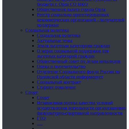
бюджета г. Орла СО НКО
Общественная палата города Орла
Реестр социально ориентированных
некоммерческих организаций - получателей
поддержки
Социальная политика
Социальная политика
Актуальные темы
Земля льготным категориям граждан
О мерах социальной поддержки для
льготных категорий граждан
Общественный совет по делам инвалидов
Опека и попечительство
Отделение Социального фонда России по
Орловской области информирует
Социальный контракт
Старшее поколение
Спорт
Спорт
Независимая оценка качества условий
осуществления деятельности организациями
физкультурно-спортивной направленности
ГТО
.....
......