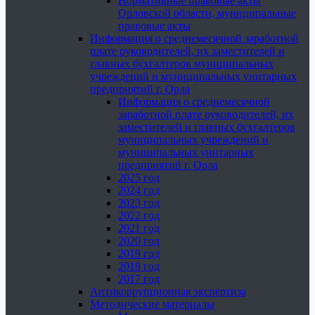
Нормативные правовые акты
Орловской области, муниципальные
правовые акты
Информация о среднемесячной заработной
плате руководителей, их заместителей и
главных бухгалтеров муниципальных
учреждений и муниципальных унитарных
предприятий г. Орла
Информация о среднемесячной
заработной плате руководителей, их
заместителей и главных бухгалтеров
муниципальных учреждений и
муниципальных унитарных
предприятий г. Орла
2025 год
2024 год
2023 год
2022 год
2021 год
2020 год
2019 год
2018 год
2017 год
Антикоррупционная экспертиза
Методические материалы