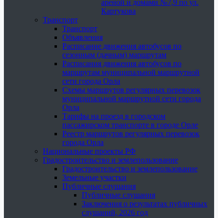
ареной и домами №7,9 по ул.
Картукова
Транспорт
Транспорт
Объявления
Расписание движения автобусов по
сезонным (дачным) маршрутам
Расписания движения автобусов по
маршрутам муниципальной маршрутной
сети города Орла
Схемы маршрутов регулярных перевозок
муниципальной маршрутной сети города
Орла
Тарифы на проезд в городском
пассажирском транспорте в городе Орле
Реестр маршрутов регулярных перевозок
города Орла
Национальные проекты РФ
Градостроительство и землепользование
Градостроительство и землепользование
Земельные участки
Публичные слушания
Публичные слушания
Заключения о результатах публичных
слушаний, 2026 год