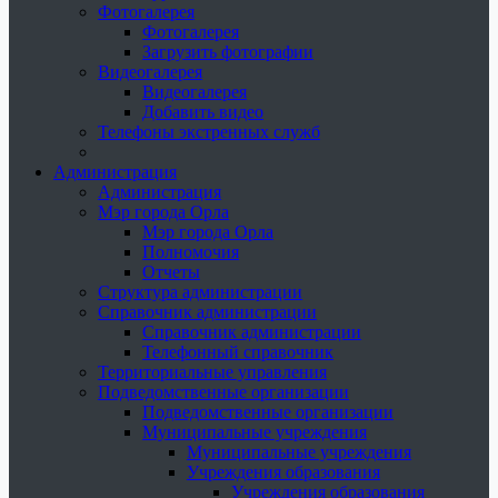
Фотогалерея
Фотогалерея
Загрузить фотографии
Видеогалерея
Видеогалерея
Добавить видео
Телефоны экстренных служб
Администрация
Администрация
Мэр города Орла
Мэр города Орла
Полномочия
Отчеты
Структура администрации
Справочник администрации
Справочник администрации
Телефонный справочник
Территориальные управления
Подведомственные организации
Подведомственные организации
Муниципальные учреждения
Муниципальные учреждения
Учреждения образования
Учреждения образования