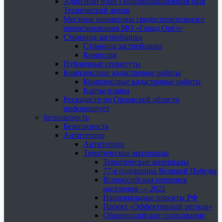
Адресный план Геоинформационная база
Технический архив
Местные нормативы градостроительного
проектирования МО «Город Орёл»
Страница застройщика
Страница застройщика
Комиссия
Публичные сервитуты
Комплексные кадастровые работы
Комплексные кадастровые работы
Карты-планы
Роскадастр по Орловской области
информирует
Безопасность
Безопасность
Антитеррор
Антитеррор
Тематические материалы
Тематические материалы
77-я годовщина Великой Победы
Всероссийская перепись
населения — 2021
Национальные проекты РФ
Проект «Эффективный регион»
Общероссийское голосование