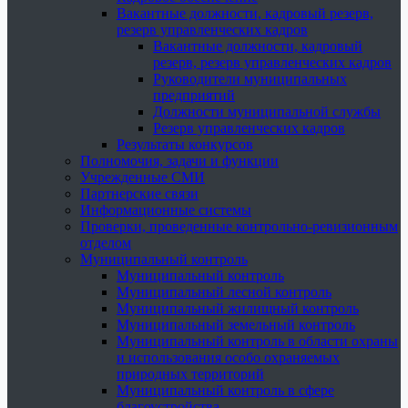
Вакантные должности, кадровый резерв,
резерв управленческих кадров
Вакантные должности, кадровый
резерв, резерв управленческих кадров
Руководители муниципальных
предприятий
Должности муниципальной службы
Резерв управленческих кадров
Результаты конкурсов
Полномочия, задачи и функции
Учрежденные СМИ
Партнерские связи
Информационные системы
Проверки, проведенные контрольно-ревизионным
отделом
Муниципальный контроль
Муниципальный контроль
Муниципальный лесной контроль
Муниципальный жилищный контроль
Муниципальный земельный контроль
Муниципальный контроль в области охраны
и использования особо охраняемых
природных территорий
Муниципальный контроль в сфере
благоустройства