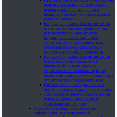
Принятие документов, а также выдача
решений о переводе или об отказе в
переводе жилого помещения в
нежилое или нежилого помещения в
жилое помещение
Выдача уведомлений о соответствии
(несоответствии) построенных или
реконструированных объекта
индивидуального жилищного
строительства или садового дома
требованиям законодательства о
градостроительной деятельности
Выдача уведомлений о соответствии
(несоответствии) указанных в
уведомлении о планируемых
строительстве или реконструкции
объекта индивидуального жилищного
строительства или садового дома
Признание садового дома жилым
домом и жилого дома садовым домом
Согласование переустройства и (или)
перепланировки помещения в
многоквартирном доме
Порядок установки и эксплуатации
информационных конструкций