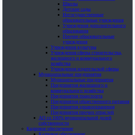
Школы
Детские сады
Негосударственные
образовательные учреждения
Учреждения дополнительного
образования
Прочие образовательные
учреждения
Учреждения культуры
Учреждения сферы строительства,
жилищного и коммунального
хозяйства
Учреждения издательской сферы
Муниципальные предприятия
Муниципальные предприятия
Предприятия жилищного и
коммунального хозяйства
Предприятия транспорта
Предприятия общественного питания
Предприятия здравоохранения
Предприятия прочих отраслей
АО со 100% муниципальной долей
собственности
Кадровое обеспечение
Кадровое обеспечение