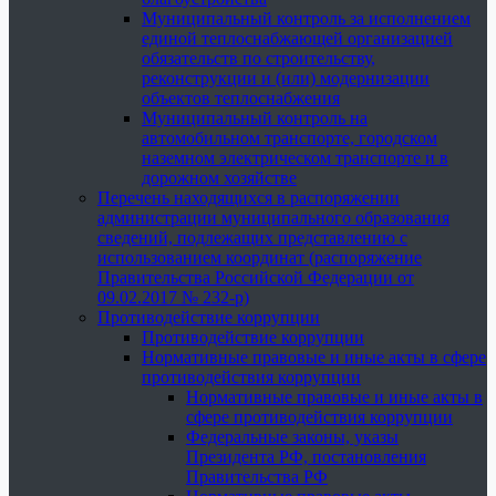
Муниципальный контроль за исполнением
единой теплоснабжающей организацией
обязательств по строительству,
реконструкции и (или) модернизации
объектов теплоснабжения
Муниципальный контроль на
автомобильном транспорте, городском
наземном электрическом транспорте и в
дорожном хозяйстве
Перечень находящихся в распоряжении
администрации муниципального образования
сведений, подлежащих представлению с
использованием координат (распоряжение
Правительства Российской Федерации от
09.02.2017 № 232-р)
Противодействие коррупции
Противодействие коррупции
Нормативные правовые и иные акты в сфере
противодействия коррупции
Нормативные правовые и иные акты в
сфере противодействия коррупции
Федеральные законы, указы
Президента РФ, постановления
Правительства РФ