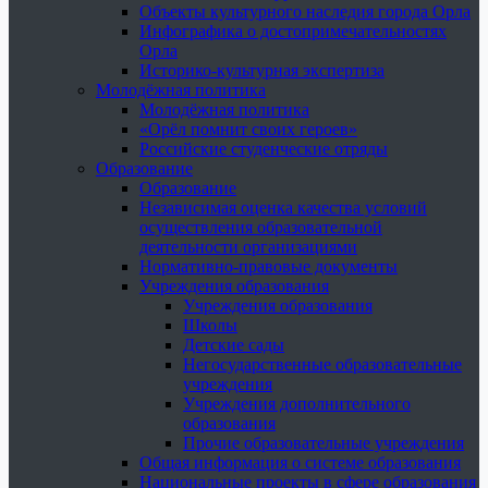
Объекты культурного наследия города Орла
Инфографика о достопримечательностях
Орла
Историко-культурная экспертиза
Молодёжная политика
Молодёжная политика
«Орёл помнит своих героев»
Российские студенческие отряды
Образование
Образование
Независимая оценка качества условий
осуществления образовательной
деятельности организациями
Нормативно-правовые документы
Учреждения образования
Учреждения образования
Школы
Детские сады
Негосударственные образовательные
учреждения
Учреждения дополнительного
образования
Прочие образовательные учреждения
Общая информация о системе образования
Национальные проекты в сфере образования