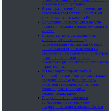
объектов в эксплуатацию.
Выдача разрешений на размещение
объектов в соответствии со статьей
39.36 Земельного кодекса РФ
Подготовка, регистрация и выдача
градостроительного плана земельного
участка
Предоставление разрешений на
условно разрешенный вид
использования участка или объекта
капитального строительства и на
отклонение от предельных параметров
разрешенного строительства,
реконструкции объектов капитального
строительства
Выдача картографического и
топографического материала, а также
сведений об исходной планово-
высотной геодезической сети для
производства топографо-
геодезических работ
Предоставление решения о
согласовании архитектурно-
градостроительного облика объекта