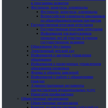
и программы развития
Фестивали, конкурсы, олимпиады
Фестивали, конкурсы, олимпиады
Всероссийская олимпиада школьников
по общеобразовательным предметам
Государственная итоговая аттестация
Государственная итоговая аттестация
Информация для выпускников
прошлых лет об участии в едином
государственном экзамене
Образование без границ
Электронный детский сад
Информация о закупках управления
образования
Информация о проведенных управлением
образования проверках
Формы и образцы заявлений
Информация о работе с обращениями
граждан
Административные регламенты
предоставления муниципальных услуг
Навигатор профилактики
Общественные организации
Общественные организации
Конкурс на предоставление субсидий из