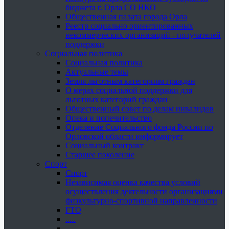
бюджета г. Орла СО НКО
Общественная палата города Орла
Реестр социально ориентированных
некоммерческих организаций - получателей
поддержки
Социальная политика
Социальная политика
Актуальные темы
Земля льготным категориям граждан
О мерах социальной поддержки для
льготных категорий граждан
Общественный совет по делам инвалидов
Опека и попечительство
Отделение Социального фонда России по
Орловской области информирует
Социальный контракт
Старшее поколение
Спорт
Спорт
Независимая оценка качества условий
осуществления деятельности организациями
физкультурно-спортивной направленности
ГТО
.....
......