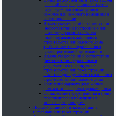
Принятие документов, а также выдача
решений о переводе или об отказе в
переводе жилого помещения в
нежилое или нежилого помещения в
жилое помещение
Выдача уведомлений о соответствии
(несоответствии) построенных или
реконструированных объекта
индивидуального жилищного
строительства или садового дома
требованиям законодательства о
градостроительной деятельности
Выдача уведомлений о соответствии
(несоответствии) указанных в
уведомлении о планируемых
строительстве или реконструкции
объекта индивидуального жилищного
строительства или садового дома
Признание садового дома жилым
домом и жилого дома садовым домом
Согласование переустройства и (или)
перепланировки помещения в
многоквартирном доме
Порядок установки и эксплуатации
информационных конструкций