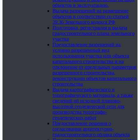
объектов в эксплуатацию.
Выдача разрешений на размещение
объектов в соответствии со статьей
39.36 Земельного кодекса РФ
Подготовка, регистрация и выдача
градостроительного плана земельного
участка
Предоставление разрешений на
условно разрешенный вид
использования участка или объекта
капитального строительства и на
отклонение от предельных параметров
разрешенного строительства,
реконструкции объектов капитального
строительства
Выдача картографического и
топографического материала, а также
сведений об исходной планово-
высотной геодезической сети для
производства топографо-
геодезических работ
Предоставление решения о
согласовании архитектурно-
градостроительного облика объекта