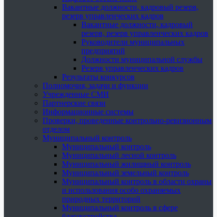
Вакантные должности, кадровый резерв,
резерв управленческих кадров
Вакантные должности, кадровый
резерв, резерв управленческих кадров
Руководители муниципальных
предприятий
Должности муниципальной службы
Резерв управленческих кадров
Результаты конкурсов
Полномочия, задачи и функции
Учрежденные СМИ
Партнерские связи
Информационные системы
Проверки, проведенные контрольно-ревизионным
отделом
Муниципальный контроль
Муниципальный контроль
Муниципальный лесной контроль
Муниципальный жилищный контроль
Муниципальный земельный контроль
Муниципальный контроль в области охраны
и использования особо охраняемых
природных территорий
Муниципальный контроль в сфере
благоустройства