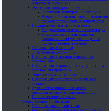
и программы развития
Фестивали, конкурсы, олимпиады
Фестивали, конкурсы, олимпиады
Всероссийская олимпиада школьников
по общеобразовательным предметам
Государственная итоговая аттестация
Государственная итоговая аттестация
Информация для выпускников
прошлых лет об участии в едином
государственном экзамене
Образование без границ
Электронный детский сад
Информация о закупках управления
образования
Информация о проведенных управлением
образования проверках
Формы и образцы заявлений
Информация о работе с обращениями
граждан
Административные регламенты
предоставления муниципальных услуг
Навигатор профилактики
Общественные организации
Общественные организации
Конкурс на предоставление субсидий из