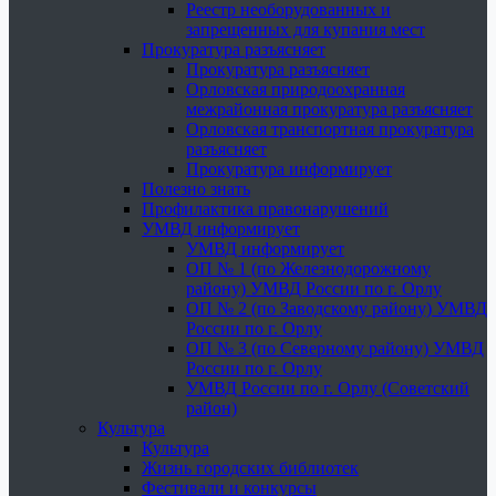
Реестр необорудованных и
запрещенных для купания мест
Прокуратура разъясняет
Прокуратура разъясняет
Орловская природоохранная
межрайонная прокуратура разъясняет
Орловская транспортная прокуратура
разъясняет
Прокуратура информирует
Полезно знать
Профилактика правонарушений
УМВД информирует
УМВД информирует
ОП № 1 (по Железнодорожному
району) УМВД России по г. Орлу
ОП № 2 (по Заводскому району) УМВД
России по г. Орлу
ОП № 3 (по Северному району) УМВД
России по г. Орлу
УМВД России по г. Орлу (Советский
район)
Культура
Культура
Жизнь городских библиотек
Фестивали и конкурсы