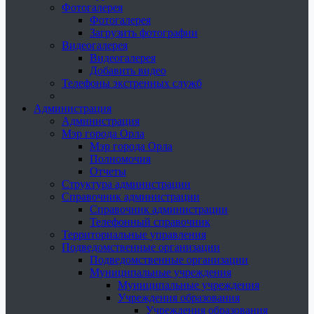
Фотогалерея
Фотогалерея
Загрузить фотографии
Видеогалерея
Видеогалерея
Добавить видео
Телефоны экстренных служб
Администрация
Администрация
Мэр города Орла
Мэр города Орла
Полномочия
Отчеты
Структура администрации
Справочник администрации
Справочник администрации
Телефонный справочник
Территориальные управления
Подведомственные организации
Подведомственные организации
Муниципальные учреждения
Муниципальные учреждения
Учреждения образования
Учреждения образования