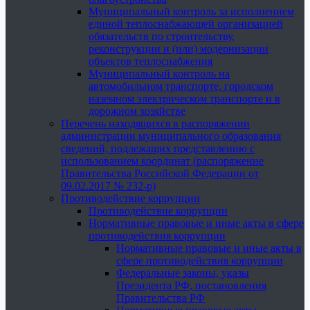
Муниципальный контроль за исполнением
единой теплоснабжающей организацией
обязательств по строительству,
реконструкции и (или) модернизации
объектов теплоснабжения
Муниципальный контроль на
автомобильном транспорте, городском
наземном электрическом транспорте и в
дорожном хозяйстве
Перечень находящихся в распоряжении
администрации муниципального образования
сведений, подлежащих представлению с
использованием координат (распоряжение
Правительства Российской Федерации от
09.02.2017 № 232-р)
Противодействие коррупции
Противодействие коррупции
Нормативные правовые и иные акты в сфере
противодействия коррупции
Нормативные правовые и иные акты в
сфере противодействия коррупции
Федеральные законы, указы
Президента РФ, постановления
Правительства РФ