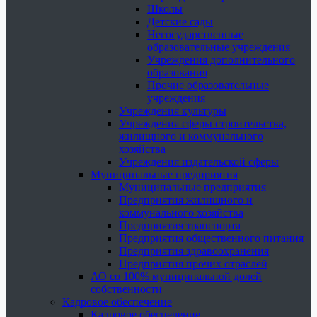
Школы
Детские сады
Негосударственные
образовательные учреждения
Учреждения дополнительного
образования
Прочие образовательные
учреждения
Учреждения культуры
Учреждения сферы строительства,
жилищного и коммунального
хозяйства
Учреждения издательской сферы
Муниципальные предприятия
Муниципальные предприятия
Предприятия жилищного и
коммунального хозяйства
Предприятия транспорта
Предприятия общественного питания
Предприятия здравоохранения
Предприятия прочих отраслей
АО со 100% муниципальной долей
собственности
Кадровое обеспечение
Кадровое обеспечение