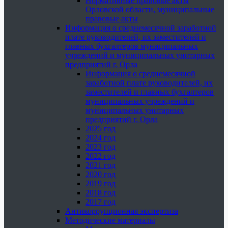
Нормативные правовые акты
Орловской области, муниципальные
правовые акты
Информация о среднемесячной заработной
плате руководителей, их заместителей и
главных бухгалтеров муниципальных
учреждений и муниципальных унитарных
предприятий г. Орла
Информация о среднемесячной
заработной плате руководителей, их
заместителей и главных бухгалтеров
муниципальных учреждений и
муниципальных унитарных
предприятий г. Орла
2025 год
2024 год
2023 год
2022 год
2021 год
2020 год
2019 год
2018 год
2017 год
Антикоррупционная экспертиза
Методические материалы