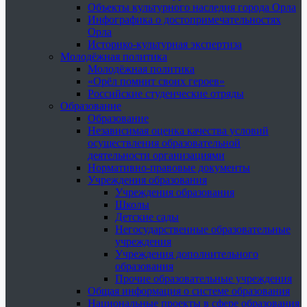
Объекты культурного наследия города Орла
Инфографика о достопримечательностях
Орла
Историко-культурная экспертиза
Молодёжная политика
Молодёжная политика
«Орёл помнит своих героев»
Российские студенческие отряды
Образование
Образование
Независимая оценка качества условий
осуществления образовательной
деятельности организациями
Нормативно-правовые документы
Учреждения образования
Учреждения образования
Школы
Детские сады
Негосударственные образовательные
учреждения
Учреждения дополнительного
образования
Прочие образовательные учреждения
Общая информация о системе образования
Национальные проекты в сфере образования