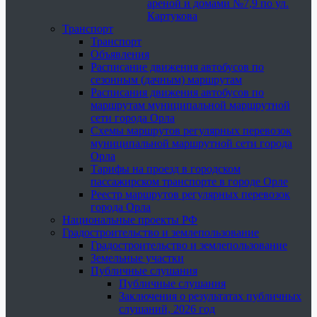
ареной и домами №7,9 по ул.
Картукова
Транспорт
Транспорт
Объявления
Расписание движения автобусов по
сезонным (дачным) маршрутам
Расписания движения автобусов по
маршрутам муниципальной маршрутной
сети города Орла
Схемы маршрутов регулярных перевозок
муниципальной маршрутной сети города
Орла
Тарифы на проезд в городском
пассажирском транспорте в городе Орле
Реестр маршрутов регулярных перевозок
города Орла
Национальные проекты РФ
Градостроительство и землепользование
Градостроительство и землепользование
Земельные участки
Публичные слушания
Публичные слушания
Заключения о результатах публичных
слушаний, 2026 год