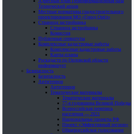
Адресный план Геоинформационная база
Технический архив
Местные нормативы градостроительного
проектирования МО «Город Орёл»
Страница застройщика
Страница застройщика
Комиссия
Публичные сервитуты
Комплексные кадастровые работы
Комплексные кадастровые работы
Карты-планы
Роскадастр по Орловской области
информирует
Безопасность
Безопасность
Антитеррор
Антитеррор
Тематические материалы
Тематические материалы
77-я годовщина Великой Победы
Всероссийская перепись
населения — 2021
Национальные проекты РФ
Проект «Эффективный регион»
Общероссийское голосование