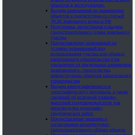
объектов в эксплуатацию.
Выдача разрешений на размещение
объектов в соответствии со статьей
39.36 Земельного кодекса РФ
Подготовка, регистрация и выдача
градостроительного плана земельного
участка
Предоставление разрешений на
условно разрешенный вид
использования участка или объекта
капитального строительства и на
отклонение от предельных параметров
разрешенного строительства,
реконструкции объектов капитального
строительства
Выдача картографического и
топографического материала, а также
сведений об исходной планово-
высотной геодезической сети для
производства топографо-
геодезических работ
Предоставление решения о
согласовании архитектурно-
градостроительного облика объекта