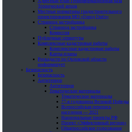
Адресный план Геоинформационная база
Технический архив
Местные нормативы градостроительного
проектирования МО «Город Орёл»
Страница застройщика
Страница застройщика
Комиссия
Публичные сервитуты
Комплексные кадастровые работы
Комплексные кадастровые работы
Карты-планы
Роскадастр по Орловской области
информирует
Безопасность
Безопасность
Антитеррор
Антитеррор
Тематические материалы
Тематические материалы
77-я годовщина Великой Победы
Всероссийская перепись
населения — 2021
Национальные проекты РФ
Проект «Эффективный регион»
Общероссийское голосование