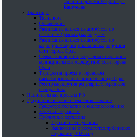
ареной и домами №7,9 по ул.
Картукова
Транспорт
Транспорт
Объявления
Расписание движения автобусов по
сезонным (дачным) маршрутам
Расписания движения автобусов по
маршрутам муниципальной маршрутной
сети города Орла
Схемы маршрутов регулярных перевозок
муниципальной маршрутной сети города
Орла
Тарифы на проезд в городском
пассажирском транспорте в городе Орле
Реестр маршрутов регулярных перевозок
города Орла
Национальные проекты РФ
Градостроительство и землепользование
Градостроительство и землепользование
Земельные участки
Публичные слушания
Публичные слушания
Заключения о результатах публичных
слушаний, 2026 год