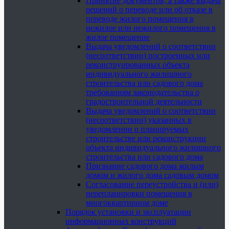
Принятие документов, а также выдача
решений о переводе или об отказе в
переводе жилого помещения в
нежилое или нежилого помещения в
жилое помещение
Выдача уведомлений о соответствии
(несоответствии) построенных или
реконструированных объекта
индивидуального жилищного
строительства или садового дома
требованиям законодательства о
градостроительной деятельности
Выдача уведомлений о соответствии
(несоответствии) указанных в
уведомлении о планируемых
строительстве или реконструкции
объекта индивидуального жилищного
строительства или садового дома
Признание садового дома жилым
домом и жилого дома садовым домом
Согласование переустройства и (или)
перепланировки помещения в
многоквартирном доме
Порядок установки и эксплуатации
информационных конструкций