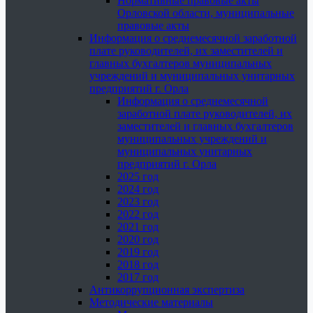
Нормативные правовые акты
Орловской области, муниципальные
правовые акты
Информация о среднемесячной заработной
плате руководителей, их заместителей и
главных бухгалтеров муниципальных
учреждений и муниципальных унитарных
предприятий г. Орла
Информация о среднемесячной
заработной плате руководителей, их
заместителей и главных бухгалтеров
муниципальных учреждений и
муниципальных унитарных
предприятий г. Орла
2025 год
2024 год
2023 год
2022 год
2021 год
2020 год
2019 год
2018 год
2017 год
Антикоррупционная экспертиза
Методические материалы