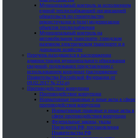
Муниципальный контроль за исполнением
единой теплоснабжающей организацией
обязательств по строительству,
реконструкции и (или) модернизации
объектов теплоснабжения
Муниципальный контроль на
автомобильном транспорте, городском
наземном электрическом транспорте и в
дорожном хозяйстве
Перечень находящихся в распоряжении
администрации муниципального образования
сведений, подлежащих представлению с
использованием координат (распоряжение
Правительства Российской Федерации от
09.02.2017 № 232-р)
Противодействие коррупции
Противодействие коррупции
Нормативные правовые и иные акты в сфере
противодействия коррупции
Нормативные правовые и иные акты в
сфере противодействия коррупции
Федеральные законы, указы
Президента РФ, постановления
Правительства РФ