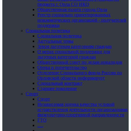
бюджета г. Орла СО НКО
Общественная палата города Орла
Реестр социально ориентированных
некоммерческих организаций - получателей
поддержки
Социальная политика
Социальная политика
Актуальные темы
Земля льготным категориям граждан
О мерах социальной поддержки для
льготных категорий граждан
Общественный совет по делам инвалидов
Опека и попечительство
Отделение Социального фонда России по
Орловской области информирует
Социальный контракт
Старшее поколение
Спорт
Спорт
Независимая оценка качества условий
осуществления деятельности организациями
физкультурно-спортивной направленности
ГТО
.....
......