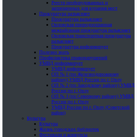
Реестр необорудованных и
запрещенных для купания мест
Прокуратура разъясняет
Прокуратура разъясняет
Орловская природоохранная
межрайонная прокуратура разъясняет
Орловская транспортная прокуратура
разъясняет
Прокуратура информирует
Полезно знать
Профилактика правонарушений
УМВД информирует
УМВД информирует
ОП № 1 (по Железнодорожному
району) УМВД России по г. Орлу
ОП № 2 (по Заводскому району) УМВД
России по г. Орлу
ОП № 3 (по Северному району) УМВД
России по г. Орлу
УМВД России по г. Орлу (Советский
район)
Культура
Культура
Жизнь городских библиотек
Фестивали и конкурсы