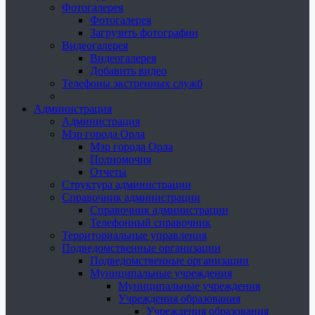
Фотогалерея
Фотогалерея
Загрузить фотографии
Видеогалерея
Видеогалерея
Добавить видео
Телефоны экстренных служб
Администрация
Администрация
Мэр города Орла
Мэр города Орла
Полномочия
Отчеты
Структура администрации
Справочник администрации
Справочник администрации
Телефонный справочник
Территориальные управления
Подведомственные организации
Подведомственные организации
Муниципальные учреждения
Муниципальные учреждения
Учреждения образования
Учреждения образования