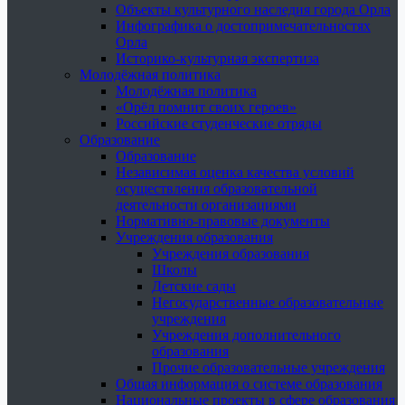
Объекты культурного наследия города Орла
Инфографика о достопримечательностях
Орла
Историко-культурная экспертиза
Молодёжная политика
Молодёжная политика
«Орёл помнит своих героев»
Российские студенческие отряды
Образование
Образование
Независимая оценка качества условий
осуществления образовательной
деятельности организациями
Нормативно-правовые документы
Учреждения образования
Учреждения образования
Школы
Детские сады
Негосударственные образовательные
учреждения
Учреждения дополнительного
образования
Прочие образовательные учреждения
Общая информация о системе образования
Национальные проекты в сфере образования