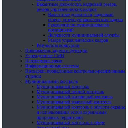
Вакантные должности, кадровый резерв,
резерв управленческих кадров
Вакантные должности, кадровый
резерв, резерв управленческих кадров
Руководители муниципальных
предприятий
Должности муниципальной службы
Резерв управленческих кадров
Результаты конкурсов
Полномочия, задачи и функции
Учрежденные СМИ
Партнерские связи
Информационные системы
Проверки, проведенные контрольно-ревизионным
отделом
Муниципальный контроль
Муниципальный контроль
Муниципальный лесной контроль
Муниципальный жилищный контроль
Муниципальный земельный контроль
Муниципальный контроль в области охраны
и использования особо охраняемых
природных территорий
Муниципальный контроль в сфере
благоустройства