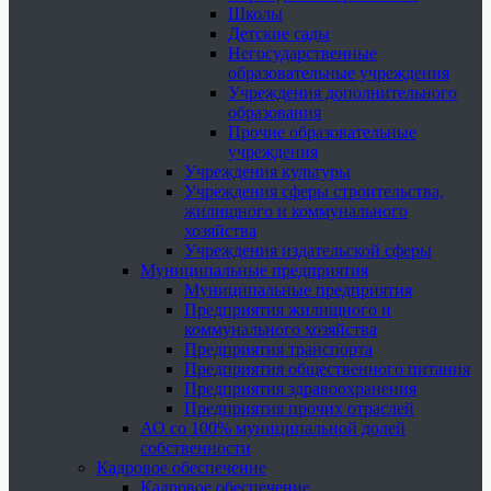
Школы
Детские сады
Негосударственные
образовательные учреждения
Учреждения дополнительного
образования
Прочие образовательные
учреждения
Учреждения культуры
Учреждения сферы строительства,
жилищного и коммунального
хозяйства
Учреждения издательской сферы
Муниципальные предприятия
Муниципальные предприятия
Предприятия жилищного и
коммунального хозяйства
Предприятия транспорта
Предприятия общественного питания
Предприятия здравоохранения
Предприятия прочих отраслей
АО со 100% муниципальной долей
собственности
Кадровое обеспечение
Кадровое обеспечение