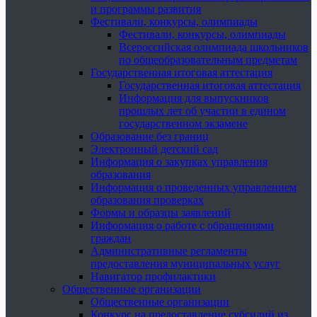
и программы развития
Фестивали, конкурсы, олимпиады
Фестивали, конкурсы, олимпиады
Всероссийская олимпиада школьников
по общеобразовательным предметам
Государственная итоговая аттестация
Государственная итоговая аттестация
Информация для выпускников
прошлых лет об участии в едином
государственном экзамене
Образование без границ
Электронный детский сад
Информация о закупках управления
образования
Информация о проведенных управлением
образования проверках
Формы и образцы заявлений
Информация о работе с обращениями
граждан
Административные регламенты
предоставления муниципальных услуг
Навигатор профилактики
Общественные организации
Общественные организации
Конкурс на предоставление субсидий из