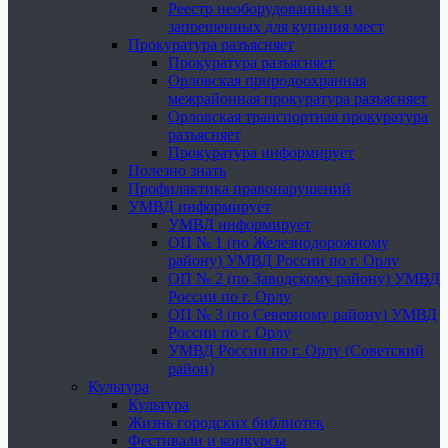
Реестр необорудованных и
запрещенных для купания мест
Прокуратура разъясняет
Прокуратура разъясняет
Орловская природоохранная
межрайонная прокуратура разъясняет
Орловская транспортная прокуратура
разъясняет
Прокуратура информирует
Полезно знать
Профилактика правонарушений
УМВД информирует
УМВД информирует
ОП № 1 (по Железнодорожному
району) УМВД России по г. Орлу
ОП № 2 (по Заводскому району) УМВД
России по г. Орлу
ОП № 3 (по Северному району) УМВД
России по г. Орлу
УМВД России по г. Орлу (Советский
район)
Культура
Культура
Жизнь городских библиотек
Фестивали и конкурсы