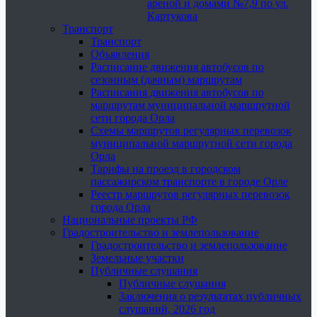
ареной и домами №7,9 по ул.
Картукова
Транспорт
Транспорт
Объявления
Расписание движения автобусов по
сезонным (дачным) маршрутам
Расписания движения автобусов по
маршрутам муниципальной маршрутной
сети города Орла
Схемы маршрутов регулярных перевозок
муниципальной маршрутной сети города
Орла
Тарифы на проезд в городском
пассажирском транспорте в городе Орле
Реестр маршрутов регулярных перевозок
города Орла
Национальные проекты РФ
Градостроительство и землепользование
Градостроительство и землепользование
Земельные участки
Публичные слушания
Публичные слушания
Заключения о результатах публичных
слушаний, 2026 год