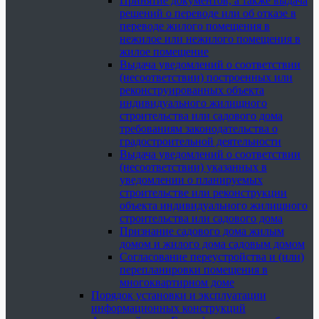
Принятие документов, а также выдача
решений о переводе или об отказе в
переводе жилого помещения в
нежилое или нежилого помещения в
жилое помещение
Выдача уведомлений о соответствии
(несоответствии) построенных или
реконструированных объекта
индивидуального жилищного
строительства или садового дома
требованиям законодательства о
градостроительной деятельности
Выдача уведомлений о соответствии
(несоответствии) указанных в
уведомлении о планируемых
строительстве или реконструкции
объекта индивидуального жилищного
строительства или садового дома
Признание садового дома жилым
домом и жилого дома садовым домом
Согласование переустройства и (или)
перепланировки помещения в
многоквартирном доме
Порядок установки и эксплуатации
информационных конструкций