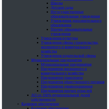
Школы
Детские сады
Негосударственные
образовательные учреждения
Учреждения дополнительного
образования
Прочие образовательные
учреждения
Учреждения культуры
Учреждения сферы строительства,
жилищного и коммунального
хозяйства
Учреждения издательской сферы
Муниципальные предприятия
Муниципальные предприятия
Предприятия жилищного и
коммунального хозяйства
Предприятия транспорта
Предприятия общественного питания
Предприятия здравоохранения
Предприятия прочих отраслей
АО со 100% муниципальной долей
собственности
Кадровое обеспечение
Кадровое обеспечение