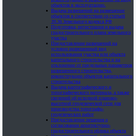
объектов в эксплуатацию.
Выдача разрешений на размещение
объектов в соответствии со статьей
39.36 Земельного кодекса РФ
Подготовка, регистрация и выдача
градостроительного плана земельного
участка
Предоставление разрешений на
условно разрешенный вид
использования участка или объекта
капитального строительства и на
отклонение от предельных параметров
разрешенного строительства,
реконструкции объектов капитального
строительства
Выдача картографического и
топографического материала, а также
сведений об исходной планово-
высотной геодезической сети для
производства топографо-
геодезических работ
Предоставление решения о
согласовании архитектурно-
градостроительного облика объекта