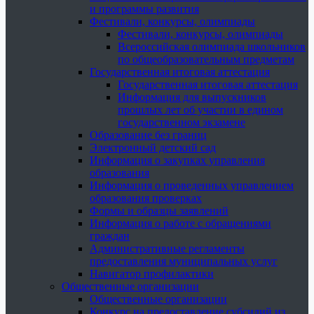
и программы развития
Фестивали, конкурсы, олимпиады
Фестивали, конкурсы, олимпиады
Всероссийская олимпиада школьников
по общеобразовательным предметам
Государственная итоговая аттестация
Государственная итоговая аттестация
Информация для выпускников
прошлых лет об участии в едином
государственном экзамене
Образование без границ
Электронный детский сад
Информация о закупках управления
образования
Информация о проведенных управлением
образования проверках
Формы и образцы заявлений
Информация о работе с обращениями
граждан
Административные регламенты
предоставления муниципальных услуг
Навигатор профилактики
Общественные организации
Общественные организации
Конкурс на предоставление субсидий из