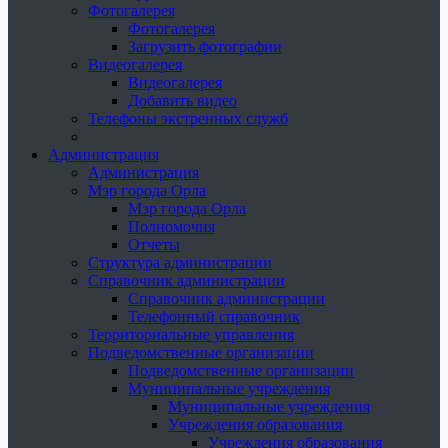
Фотогалерея
Фотогалерея
Загрузить фотографии
Видеогалерея
Видеогалерея
Добавить видео
Телефоны экстренных служб
Администрация
Администрация
Мэр города Орла
Мэр города Орла
Полномочия
Отчеты
Структура администрации
Справочник администрации
Справочник администрации
Телефонный справочник
Территориальные управления
Подведомственные организации
Подведомственные организации
Муниципальные учреждения
Муниципальные учреждения
Учреждения образования
Учреждения образования