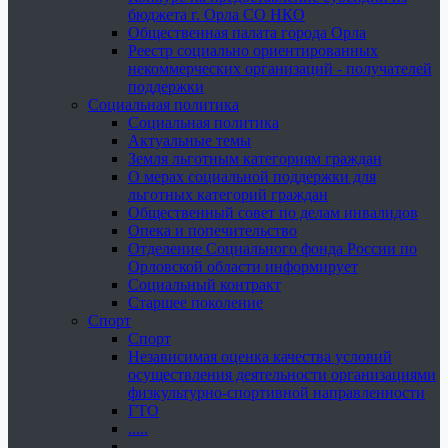
бюджета г. Орла СО НКО
Общественная палата города Орла
Реестр социально ориентированных
некоммерческих организаций - получателей
поддержки
Социальная политика
Социальная политика
Актуальные темы
Земля льготным категориям граждан
О мерах социальной поддержки для
льготных категорий граждан
Общественный совет по делам инвалидов
Опека и попечительство
Отделение Социального фонда России по
Орловской области информирует
Социальный контракт
Старшее поколение
Спорт
Спорт
Независимая оценка качества условий
осуществления деятельности организациями
физкультурно-спортивной направленности
ГТО
.....
......