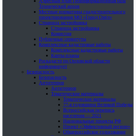
Адресный план Геоинформационная база
Технический архив
Местные нормативы градостроительного
проектирования МО «Город Орёл»
Страница застройщика
Страница застройщика
Комиссия
Публичные сервитуты
Комплексные кадастровые работы
Комплексные кадастровые работы
Карты-планы
Роскадастр по Орловской области
информирует
Безопасность
Безопасность
Антитеррор
Антитеррор
Тематические материалы
Тематические материалы
77-я годовщина Великой Победы
Всероссийская перепись
населения — 2021
Национальные проекты РФ
Проект «Эффективный регион»
Общероссийское голосование