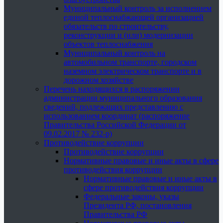
Муниципальный контроль за исполнением
единой теплоснабжающей организацией
обязательств по строительству,
реконструкции и (или) модернизации
объектов теплоснабжения
Муниципальный контроль на
автомобильном транспорте, городском
наземном электрическом транспорте и в
дорожном хозяйстве
Перечень находящихся в распоряжении
администрации муниципального образования
сведений, подлежащих представлению с
использованием координат (распоряжение
Правительства Российской Федерации от
09.02.2017 № 232-р)
Противодействие коррупции
Противодействие коррупции
Нормативные правовые и иные акты в сфере
противодействия коррупции
Нормативные правовые и иные акты в
сфере противодействия коррупции
Федеральные законы, указы
Президента РФ, постановления
Правительства РФ