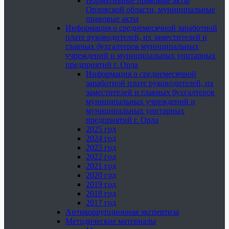
Нормативные правовые акты
Орловской области, муниципальные
правовые акты
Информация о среднемесячной заработной
плате руководителей, их заместителей и
главных бухгалтеров муниципальных
учреждений и муниципальных унитарных
предприятий г. Орла
Информация о среднемесячной
заработной плате руководителей, их
заместителей и главных бухгалтеров
муниципальных учреждений и
муниципальных унитарных
предприятий г. Орла
2025 год
2024 год
2023 год
2022 год
2021 год
2020 год
2019 год
2018 год
2017 год
Антикоррупционная экспертиза
Методические материалы