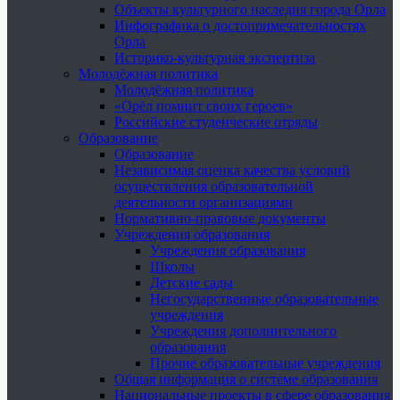
Объекты культурного наследия города Орла
Инфографика о достопримечательностях
Орла
Историко-культурная экспертиза
Молодёжная политика
Молодёжная политика
«Орёл помнит своих героев»
Российские студенческие отряды
Образование
Образование
Независимая оценка качества условий
осуществления образовательной
деятельности организациями
Нормативно-правовые документы
Учреждения образования
Учреждения образования
Школы
Детские сады
Негосударственные образовательные
учреждения
Учреждения дополнительного
образования
Прочие образовательные учреждения
Общая информация о системе образования
Национальные проекты в сфере образования