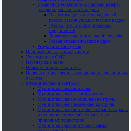
Вакантные должности, кадровый резерв,
резерв управленческих кадров
Вакантные должности, кадровый
резерв, резерв управленческих кадров
Руководители муниципальных
предприятий
Должности муниципальной службы
Резерв управленческих кадров
Результаты конкурсов
Полномочия, задачи и функции
Учрежденные СМИ
Партнерские связи
Информационные системы
Проверки, проведенные контрольно-ревизионным
отделом
Муниципальный контроль
Муниципальный контроль
Муниципальный лесной контроль
Муниципальный жилищный контроль
Муниципальный земельный контроль
Муниципальный контроль в области охраны
и использования особо охраняемых
природных территорий
Муниципальный контроль в сфере
благоустройства