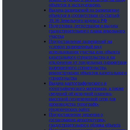
объектов в эксплуатацию.
Выдача разрешений на размещение
объектов в соответствии со статьей
39.36 Земельного кодекса РФ
Подготовка, регистрация и выдача
градостроительного плана земельного
участка
Предоставление разрешений на
условно разрешенный вид
использования участка или объекта
капитального строительства и на
отклонение от предельных параметров
разрешенного строительства,
реконструкции объектов капитального
строительства
Выдача картографического и
топографического материала, а также
сведений об исходной планово-
высотной геодезической сети для
производства топографо-
геодезических работ
Предоставление решения о
согласовании архитектурно-
градостроительного облика объекта