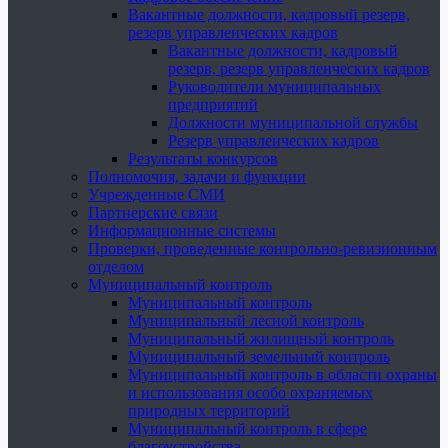
Вакантные должности, кадровый резерв,
резерв управленческих кадров
Вакантные должности, кадровый
резерв, резерв управленческих кадров
Руководители муниципальных
предприятий
Должности муниципальной службы
Резерв управленческих кадров
Результаты конкурсов
Полномочия, задачи и функции
Учрежденные СМИ
Партнерские связи
Информационные системы
Проверки, проведенные контрольно-ревизионным
отделом
Муниципальный контроль
Муниципальный контроль
Муниципальный лесной контроль
Муниципальный жилищный контроль
Муниципальный земельный контроль
Муниципальный контроль в области охраны
и использования особо охраняемых
природных территорий
Муниципальный контроль в сфере
благоустройства