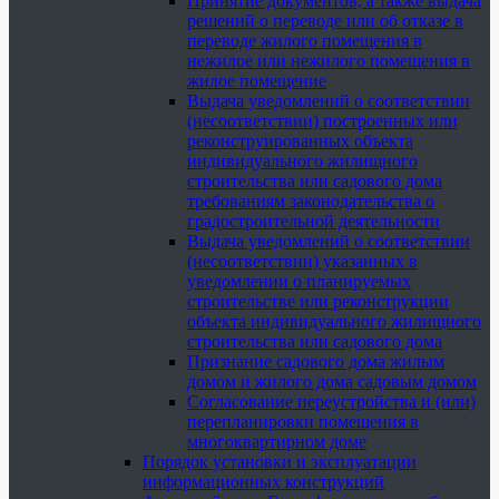
Принятие документов, а также выдача
решений о переводе или об отказе в
переводе жилого помещения в
нежилое или нежилого помещения в
жилое помещение
Выдача уведомлений о соответствии
(несоответствии) построенных или
реконструированных объекта
индивидуального жилищного
строительства или садового дома
требованиям законодательства о
градостроительной деятельности
Выдача уведомлений о соответствии
(несоответствии) указанных в
уведомлении о планируемых
строительстве или реконструкции
объекта индивидуального жилищного
строительства или садового дома
Признание садового дома жилым
домом и жилого дома садовым домом
Согласование переустройства и (или)
перепланировки помещения в
многоквартирном доме
Порядок установки и эксплуатации
информационных конструкций