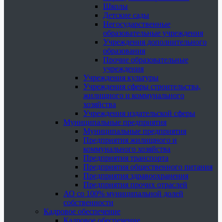
Школы
Детские сады
Негосударственные
образовательные учреждения
Учреждения дополнительного
образования
Прочие образовательные
учреждения
Учреждения культуры
Учреждения сферы строительства,
жилищного и коммунального
хозяйства
Учреждения издательской сферы
Муниципальные предприятия
Муниципальные предприятия
Предприятия жилищного и
коммунального хозяйства
Предприятия транспорта
Предприятия общественного питания
Предприятия здравоохранения
Предприятия прочих отраслей
АО со 100% муниципальной долей
собственности
Кадровое обеспечение
Кадровое обеспечение