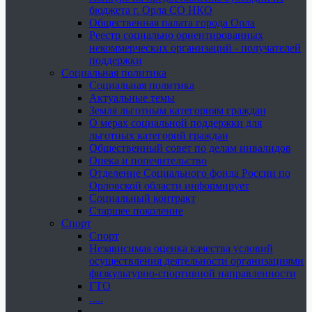
бюджета г. Орла СО НКО
Общественная палата города Орла
Реестр социально ориентированных
некоммерческих организаций - получателей
поддержки
Социальная политика
Социальная политика
Актуальные темы
Земля льготным категориям граждан
О мерах социальной поддержки для
льготных категорий граждан
Общественный совет по делам инвалидов
Опека и попечительство
Отделение Социального фонда России по
Орловской области информирует
Социальный контракт
Старшее поколение
Спорт
Спорт
Независимая оценка качества условий
осуществления деятельности организациями
физкультурно-спортивной направленности
ГТО
.....
......