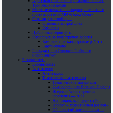
Адресный план Геоинформационная база
Технический архив
Местные нормативы градостроительного
проектирования МО «Город Орёл»
Страница застройщика
Страница застройщика
Комиссия
Публичные сервитуты
Комплексные кадастровые работы
Комплексные кадастровые работы
Карты-планы
Роскадастр по Орловской области
информирует
Безопасность
Безопасность
Антитеррор
Антитеррор
Тематические материалы
Тематические материалы
77-я годовщина Великой Победы
Всероссийская перепись
населения — 2021
Национальные проекты РФ
Проект «Эффективный регион»
Общероссийское голосование