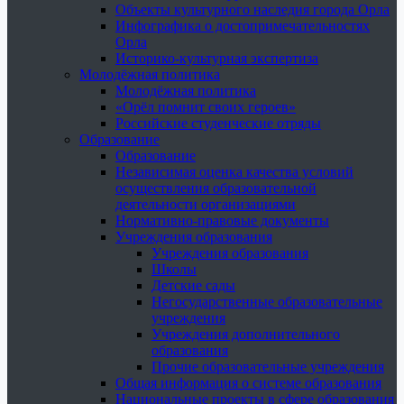
Объекты культурного наследия города Орла
Инфографика о достопримечательностях
Орла
Историко-культурная экспертиза
Молодёжная политика
Молодёжная политика
«Орёл помнит своих героев»
Российские студенческие отряды
Образование
Образование
Независимая оценка качества условий
осуществления образовательной
деятельности организациями
Нормативно-правовые документы
Учреждения образования
Учреждения образования
Школы
Детские сады
Негосударственные образовательные
учреждения
Учреждения дополнительного
образования
Прочие образовательные учреждения
Общая информация о системе образования
Национальные проекты в сфере образования