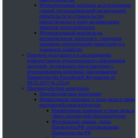
Муниципальный контроль за исполнением
единой теплоснабжающей организацией
обязательств по строительству,
реконструкции и (или) модернизации
объектов теплоснабжения
Муниципальный контроль на
автомобильном транспорте, городском
наземном электрическом транспорте и в
дорожном хозяйстве
Перечень находящихся в распоряжении
администрации муниципального образования
сведений, подлежащих представлению с
использованием координат (распоряжение
Правительства Российской Федерации от
09.02.2017 № 232-р)
Противодействие коррупции
Противодействие коррупции
Нормативные правовые и иные акты в сфере
противодействия коррупции
Нормативные правовые и иные акты в
сфере противодействия коррупции
Федеральные законы, указы
Президента РФ, постановления
Правительства РФ