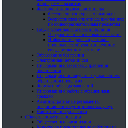
и программы развития
Фестивали, конкурсы, олимпиады
Фестивали, конкурсы, олимпиады
Всероссийская олимпиада школьников
по общеобразовательным предметам
Государственная итоговая аттестация
Государственная итоговая аттестация
Информация для выпускников
прошлых лет об участии в едином
государственном экзамене
Образование без границ
Электронный детский сад
Информация о закупках управления
образования
Информация о проведенных управлением
образования проверках
Формы и образцы заявлений
Информация о работе с обращениями
граждан
Административные регламенты
предоставления муниципальных услуг
Навигатор профилактики
Общественные организации
Общественные организации
Конкурс на предоставление субсидий из