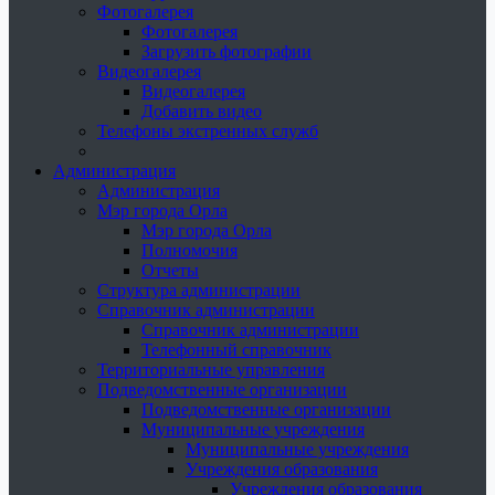
Фотогалерея
Фотогалерея
Загрузить фотографии
Видеогалерея
Видеогалерея
Добавить видео
Телефоны экстренных служб
Администрация
Администрация
Мэр города Орла
Мэр города Орла
Полномочия
Отчеты
Структура администрации
Справочник администрации
Справочник администрации
Телефонный справочник
Территориальные управления
Подведомственные организации
Подведомственные организации
Муниципальные учреждения
Муниципальные учреждения
Учреждения образования
Учреждения образования