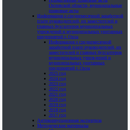
Нормативные правовые акты
Орловской области, муниципальные
правовые акты
Информация о среднемесячной заработной
плате руководителей, их заместителей и
главных бухгалтеров муниципальных
учреждений и муниципальных унитарных
предприятий г. Орла
Информация о среднемесячной
заработной плате руководителей, их
заместителей и главных бухгалтеров
муниципальных учреждений и
муниципальных унитарных
предприятий г. Орла
2025 год
2024 год
2023 год
2022 год
2021 год
2020 год
2019 год
2018 год
2017 год
Антикоррупционная экспертиза
Методические материалы