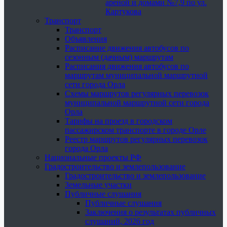
ареной и домами №7,9 по ул.
Картукова
Транспорт
Транспорт
Объявления
Расписание движения автобусов по
сезонным (дачным) маршрутам
Расписания движения автобусов по
маршрутам муниципальной маршрутной
сети города Орла
Схемы маршрутов регулярных перевозок
муниципальной маршрутной сети города
Орла
Тарифы на проезд в городском
пассажирском транспорте в городе Орле
Реестр маршрутов регулярных перевозок
города Орла
Национальные проекты РФ
Градостроительство и землепользование
Градостроительство и землепользование
Земельные участки
Публичные слушания
Публичные слушания
Заключения о результатах публичных
слушаний, 2026 год