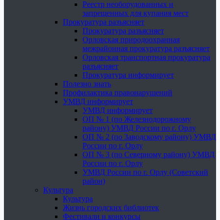
Реестр необорудованных и
запрещенных для купания мест
Прокуратура разъясняет
Прокуратура разъясняет
Орловская природоохранная
межрайонная прокуратура разъясняет
Орловская транспортная прокуратура
разъясняет
Прокуратура информирует
Полезно знать
Профилактика правонарушений
УМВД информирует
УМВД информирует
ОП № 1 (по Железнодорожному
району) УМВД России по г. Орлу
ОП № 2 (по Заводскому району) УМВД
России по г. Орлу
ОП № 3 (по Северному району) УМВД
России по г. Орлу
УМВД России по г. Орлу (Советский
район)
Культура
Культура
Жизнь городских библиотек
Фестивали и конкурсы