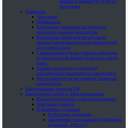
ареной и домами №7,9 по ул.
Картукова
Транспорт
Транспорт
Объявления
Расписание движения автобусов по
сезонным (дачным) маршрутам
Расписания движения автобусов по
маршрутам муниципальной маршрутной
сети города Орла
Схемы маршрутов регулярных перевозок
муниципальной маршрутной сети города
Орла
Тарифы на проезд в городском
пассажирском транспорте в городе Орле
Реестр маршрутов регулярных перевозок
города Орла
Национальные проекты РФ
Градостроительство и землепользование
Градостроительство и землепользование
Земельные участки
Публичные слушания
Публичные слушания
Заключения о результатах публичных
слушаний, 2026 год