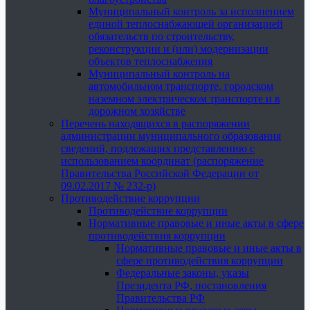
Муниципальный контроль за исполнением
единой теплоснабжающей организацией
обязательств по строительству,
реконструкции и (или) модернизации
объектов теплоснабжения
Муниципальный контроль на
автомобильном транспорте, городском
наземном электрическом транспорте и в
дорожном хозяйстве
Перечень находящихся в распоряжении
администрации муниципального образования
сведений, подлежащих представлению с
использованием координат (распоряжение
Правительства Российской Федерации от
09.02.2017 № 232-р)
Противодействие коррупции
Противодействие коррупции
Нормативные правовые и иные акты в сфере
противодействия коррупции
Нормативные правовые и иные акты в
сфере противодействия коррупции
Федеральные законы, указы
Президента РФ, постановления
Правительства РФ