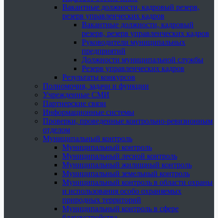
Вакантные должности, кадровый резерв,
резерв управленческих кадров
Вакантные должности, кадровый
резерв, резерв управленческих кадров
Руководители муниципальных
предприятий
Должности муниципальной службы
Резерв управленческих кадров
Результаты конкурсов
Полномочия, задачи и функции
Учрежденные СМИ
Партнерские связи
Информационные системы
Проверки, проведенные контрольно-ревизионным
отделом
Муниципальный контроль
Муниципальный контроль
Муниципальный лесной контроль
Муниципальный жилищный контроль
Муниципальный земельный контроль
Муниципальный контроль в области охраны
и использования особо охраняемых
природных территорий
Муниципальный контроль в сфере
благоустройства