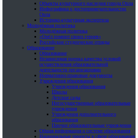
Объекты культурного наследия города Орла
Инфографика о достопримечательностях
Орла
Историко-культурная экспертиза
Молодёжная политика
Молодёжная политика
«Орёл помнит своих героев»
Российские студенческие отряды
Образование
Образование
Независимая оценка качества условий
осуществления образовательной
деятельности организациями
Нормативно-правовые документы
Учреждения образования
Учреждения образования
Школы
Детские сады
Негосударственные образовательные
учреждения
Учреждения дополнительного
образования
Прочие образовательные учреждения
Общая информация о системе образования
Национальные проекты в сфере образования