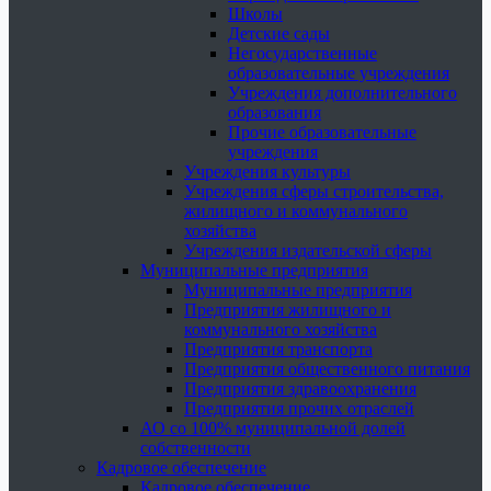
Школы
Детские сады
Негосударственные
образовательные учреждения
Учреждения дополнительного
образования
Прочие образовательные
учреждения
Учреждения культуры
Учреждения сферы строительства,
жилищного и коммунального
хозяйства
Учреждения издательской сферы
Муниципальные предприятия
Муниципальные предприятия
Предприятия жилищного и
коммунального хозяйства
Предприятия транспорта
Предприятия общественного питания
Предприятия здравоохранения
Предприятия прочих отраслей
АО со 100% муниципальной долей
собственности
Кадровое обеспечение
Кадровое обеспечение