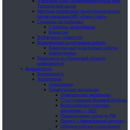
Адресный план Геоинформационная база
Технический архив
Местные нормативы градостроительного
проектирования МО «Город Орёл»
Страница застройщика
Страница застройщика
Комиссия
Публичные сервитуты
Комплексные кадастровые работы
Комплексные кадастровые работы
Карты-планы
Роскадастр по Орловской области
информирует
Безопасность
Безопасность
Антитеррор
Антитеррор
Тематические материалы
Тематические материалы
77-я годовщина Великой Победы
Всероссийская перепись
населения — 2021
Национальные проекты РФ
Проект «Эффективный регион»
Общероссийское голосование