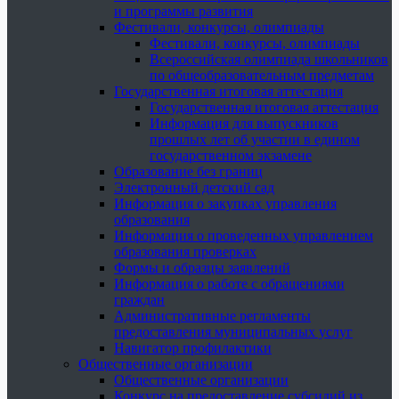
и программы развития
Фестивали, конкурсы, олимпиады
Фестивали, конкурсы, олимпиады
Всероссийская олимпиада школьников
по общеобразовательным предметам
Государственная итоговая аттестация
Государственная итоговая аттестация
Информация для выпускников
прошлых лет об участии в едином
государственном экзамене
Образование без границ
Электронный детский сад
Информация о закупках управления
образования
Информация о проведенных управлением
образования проверках
Формы и образцы заявлений
Информация о работе с обращениями
граждан
Административные регламенты
предоставления муниципальных услуг
Навигатор профилактики
Общественные организации
Общественные организации
Конкурс на предоставление субсидий из