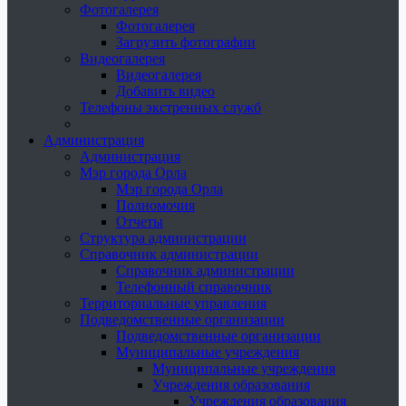
Фотогалерея
Фотогалерея
Загрузить фотографии
Видеогалерея
Видеогалерея
Добавить видео
Телефоны экстренных служб
Администрация
Администрация
Мэр города Орла
Мэр города Орла
Полномочия
Отчеты
Структура администрации
Справочник администрации
Справочник администрации
Телефонный справочник
Территориальные управления
Подведомственные организации
Подведомственные организации
Муниципальные учреждения
Муниципальные учреждения
Учреждения образования
Учреждения образования