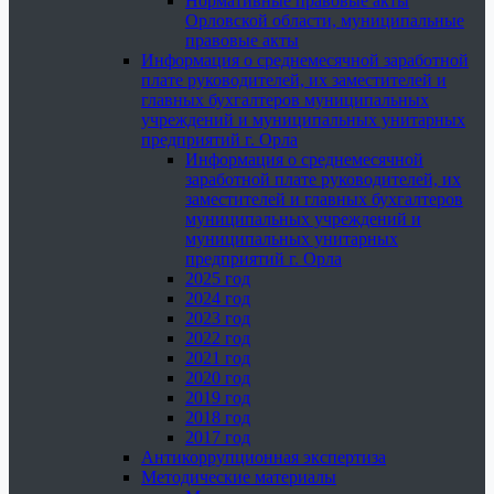
Нормативные правовые акты
Орловской области, муниципальные
правовые акты
Информация о среднемесячной заработной
плате руководителей, их заместителей и
главных бухгалтеров муниципальных
учреждений и муниципальных унитарных
предприятий г. Орла
Информация о среднемесячной
заработной плате руководителей, их
заместителей и главных бухгалтеров
муниципальных учреждений и
муниципальных унитарных
предприятий г. Орла
2025 год
2024 год
2023 год
2022 год
2021 год
2020 год
2019 год
2018 год
2017 год
Антикоррупционная экспертиза
Методические материалы