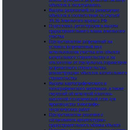
объектов в эксплуатацию.
Выдача разрешений на размещение
объектов в соответствии со статьей
39.36 Земельного кодекса РФ
Подготовка, регистрация и выдача
градостроительного плана земельного
участка
Предоставление разрешений на
условно разрешенный вид
использования участка или объекта
капитального строительства и на
отклонение от предельных параметров
разрешенного строительства,
реконструкции объектов капитального
строительства
Выдача картографического и
топографического материала, а также
сведений об исходной планово-
высотной геодезической сети для
производства топографо-
геодезических работ
Предоставление решения о
согласовании архитектурно-
градостроительного облика объекта