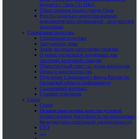
бюджета г. Орла СО НКО
Общественная палата города Орла
Реестр социально ориентированных
некоммерческих организаций - получателей
поддержки
Социальная политика
Социальная политика
Актуальные темы
Земля льготным категориям граждан
О мерах социальной поддержки для
льготных категорий граждан
Общественный совет по делам инвалидов
Опека и попечительство
Отделение Социального фонда России по
Орловской области информирует
Социальный контракт
Старшее поколение
Спорт
Спорт
Независимая оценка качества условий
осуществления деятельности организациями
физкультурно-спортивной направленности
ГТО
.....
......