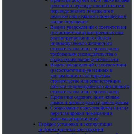
Принятие документов, а также выдача
решений о переводе или об отказе в
переводе жилого помещения в
нежилое или нежилого помещения в
жилое помещение
Выдача уведомлений о соответствии
(несоответствии) построенных или
реконструированных объекта
индивидуального жилищного
строительства или садового дома
требованиям законодательства о
градостроительной деятельности
Выдача уведомлений о соответствии
(несоответствии) указанных в
уведомлении о планируемых
строительстве или реконструкции
объекта индивидуального жилищного
строительства или садового дома
Признание садового дома жилым
домом и жилого дома садовым домом
Согласование переустройства и (или)
перепланировки помещения в
многоквартирном доме
Порядок установки и эксплуатации
информационных конструкций