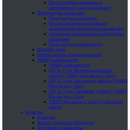
Реестр необорудованных и
запрещенных для купания мест
Прокуратура разъясняет
Прокуратура разъясняет
Орловская природоохранная
межрайонная прокуратура разъясняет
Орловская транспортная прокуратура
разъясняет
Прокуратура информирует
Полезно знать
Профилактика правонарушений
УМВД информирует
УМВД информирует
ОП № 1 (по Железнодорожному
району) УМВД России по г. Орлу
ОП № 2 (по Заводскому району) УМВД
России по г. Орлу
ОП № 3 (по Северному району) УМВД
России по г. Орлу
УМВД России по г. Орлу (Советский
район)
Культура
Культура
Жизнь городских библиотек
Фестивали и конкурсы