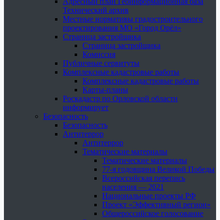
Адресный план Геоинформационная база
Технический архив
Местные нормативы градостроительного
проектирования МО «Город Орёл»
Страница застройщика
Страница застройщика
Комиссия
Публичные сервитуты
Комплексные кадастровые работы
Комплексные кадастровые работы
Карты-планы
Роскадастр по Орловской области
информирует
Безопасность
Безопасность
Антитеррор
Антитеррор
Тематические материалы
Тематические материалы
77-я годовщина Великой Победы
Всероссийская перепись
населения — 2021
Национальные проекты РФ
Проект «Эффективный регион»
Общероссийское голосование