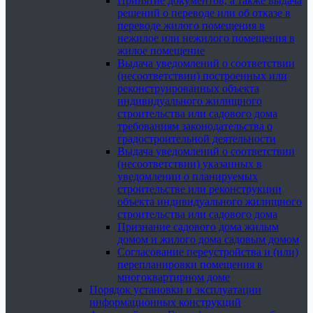
Принятие документов, а также выдача
решений о переводе или об отказе в
переводе жилого помещения в
нежилое или нежилого помещения в
жилое помещение
Выдача уведомлений о соответствии
(несоответствии) построенных или
реконструированных объекта
индивидуального жилищного
строительства или садового дома
требованиям законодательства о
градостроительной деятельности
Выдача уведомлений о соответствии
(несоответствии) указанных в
уведомлении о планируемых
строительстве или реконструкции
объекта индивидуального жилищного
строительства или садового дома
Признание садового дома жилым
домом и жилого дома садовым домом
Согласование переустройства и (или)
перепланировки помещения в
многоквартирном доме
Порядок установки и эксплуатации
информационных конструкций