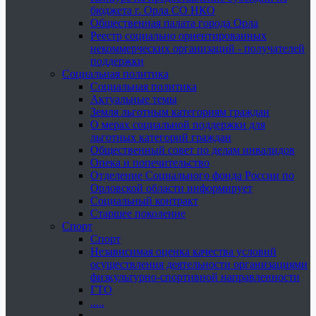
бюджета г. Орла СО НКО
Общественная палата города Орла
Реестр социально ориентированных
некоммерческих организаций - получателей
поддержки
Социальная политика
Социальная политика
Актуальные темы
Земля льготным категориям граждан
О мерах социальной поддержки для
льготных категорий граждан
Общественный совет по делам инвалидов
Опека и попечительство
Отделение Социального фонда России по
Орловской области информирует
Социальный контракт
Старшее поколение
Спорт
Спорт
Независимая оценка качества условий
осуществления деятельности организациями
физкультурно-спортивной направленности
ГТО
.....
......