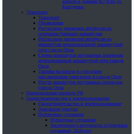
ареной и домами №7,9 по ул.
Картукова
Транспорт
Транспорт
Объявления
Расписание движения автобусов по
сезонным (дачным) маршрутам
Расписания движения автобусов по
маршрутам муниципальной маршрутной
сети города Орла
Схемы маршрутов регулярных перевозок
муниципальной маршрутной сети города
Орла
Тарифы на проезд в городском
пассажирском транспорте в городе Орле
Реестр маршрутов регулярных перевозок
города Орла
Национальные проекты РФ
Градостроительство и землепользование
Градостроительство и землепользование
Земельные участки
Публичные слушания
Публичные слушания
Заключения о результатах публичных
слушаний, 2026 год