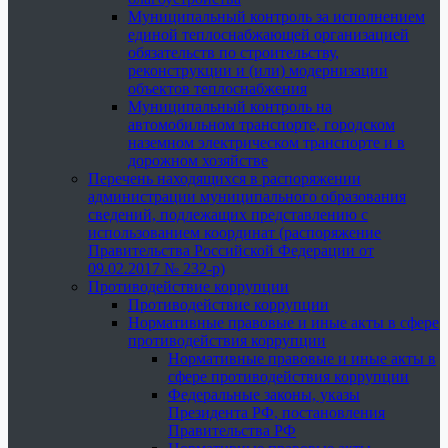
Муниципальный контроль за исполнением
единой теплоснабжающей организацией
обязательств по строительству,
реконструкции и (или) модернизации
объектов теплоснабжения
Муниципальный контроль на
автомобильном транспорте, городском
наземном электрическом транспорте и в
дорожном хозяйстве
Перечень находящихся в распоряжении
администрации муниципального образования
сведений, подлежащих представлению с
использованием координат (распоряжение
Правительства Российской Федерации от
09.02.2017 № 232-р)
Противодействие коррупции
Противодействие коррупции
Нормативные правовые и иные акты в сфере
противодействия коррупции
Нормативные правовые и иные акты в
сфере противодействия коррупции
Федеральные законы, указы
Президента РФ, постановления
Правительства РФ