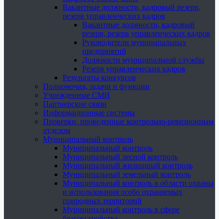
Вакантные должности, кадровый резерв,
резерв управленческих кадров
Вакантные должности, кадровый
резерв, резерв управленческих кадров
Руководители муниципальных
предприятий
Должности муниципальной службы
Резерв управленческих кадров
Результаты конкурсов
Полномочия, задачи и функции
Учрежденные СМИ
Партнерские связи
Информационные системы
Проверки, проведенные контрольно-ревизионным
отделом
Муниципальный контроль
Муниципальный контроль
Муниципальный лесной контроль
Муниципальный жилищный контроль
Муниципальный земельный контроль
Муниципальный контроль в области охраны
и использования особо охраняемых
природных территорий
Муниципальный контроль в сфере
благоустройства