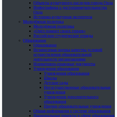
Объекты культурного наследия города Орла
Инфографика о достопримечательностях
Орла
Историко-культурная экспертиза
Молодёжная политика
Молодёжная политика
«Орёл помнит своих героев»
Российские студенческие отряды
Образование
Образование
Независимая оценка качества условий
осуществления образовательной
деятельности организациями
Нормативно-правовые документы
Учреждения образования
Учреждения образования
Школы
Детские сады
Негосударственные образовательные
учреждения
Учреждения дополнительного
образования
Прочие образовательные учреждения
Общая информация о системе образования
Национальные проекты в сфере образования