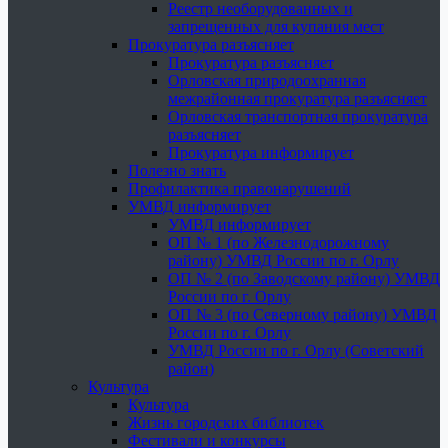
Реестр необорудованных и
запрещенных для купания мест
Прокуратура разъясняет
Прокуратура разъясняет
Орловская природоохранная
межрайонная прокуратура разъясняет
Орловская транспортная прокуратура
разъясняет
Прокуратура информирует
Полезно знать
Профилактика правонарушений
УМВД информирует
УМВД информирует
ОП № 1 (по Железнодорожному
району) УМВД России по г. Орлу
ОП № 2 (по Заводскому району) УМВД
России по г. Орлу
ОП № 3 (по Северному району) УМВД
России по г. Орлу
УМВД России по г. Орлу (Советский
район)
Культура
Культура
Жизнь городских библиотек
Фестивали и конкурсы