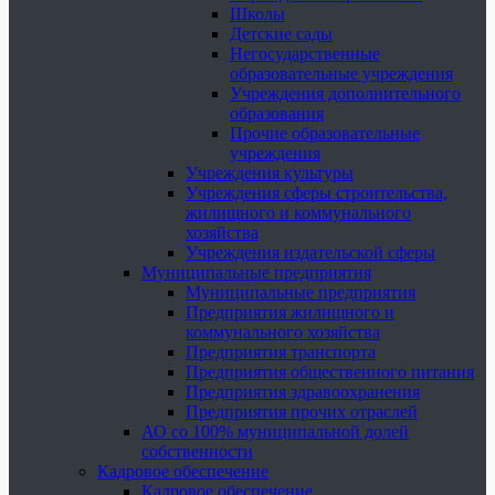
Школы
Детские сады
Негосударственные
образовательные учреждения
Учреждения дополнительного
образования
Прочие образовательные
учреждения
Учреждения культуры
Учреждения сферы строительства,
жилищного и коммунального
хозяйства
Учреждения издательской сферы
Муниципальные предприятия
Муниципальные предприятия
Предприятия жилищного и
коммунального хозяйства
Предприятия транспорта
Предприятия общественного питания
Предприятия здравоохранения
Предприятия прочих отраслей
АО со 100% муниципальной долей
собственности
Кадровое обеспечение
Кадровое обеспечение