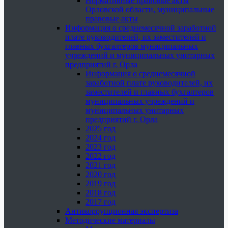
Нормативные правовые акты
Орловской области, муниципальные
правовые акты
Информация о среднемесячной заработной
плате руководителей, их заместителей и
главных бухгалтеров муниципальных
учреждений и муниципальных унитарных
предприятий г. Орла
Информация о среднемесячной
заработной плате руководителей, их
заместителей и главных бухгалтеров
муниципальных учреждений и
муниципальных унитарных
предприятий г. Орла
2025 год
2024 год
2023 год
2022 год
2021 год
2020 год
2019 год
2018 год
2017 год
Антикоррупционная экспертиза
Методические материалы