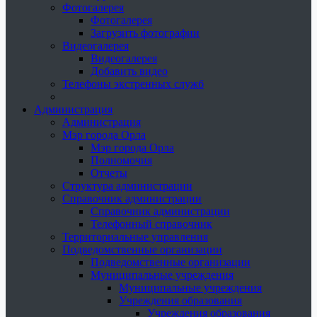
Фотогалерея
Фотогалерея
Загрузить фотографии
Видеогалерея
Видеогалерея
Добавить видео
Телефоны экстренных служб
Администрация
Администрация
Мэр города Орла
Мэр города Орла
Полномочия
Отчеты
Структура администрации
Справочник администрации
Справочник администрации
Телефонный справочник
Территориальные управления
Подведомственные организации
Подведомственные организации
Муниципальные учреждения
Муниципальные учреждения
Учреждения образования
Учреждения образования