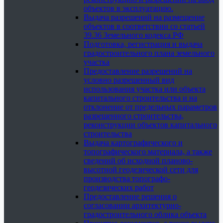
объектов в эксплуатацию.
Выдача разрешений на размещение
объектов в соответствии со статьей
39.36 Земельного кодекса РФ
Подготовка, регистрация и выдача
градостроительного плана земельного
участка
Предоставление разрешений на
условно разрешенный вид
использования участка или объекта
капитального строительства и на
отклонение от предельных параметров
разрешенного строительства,
реконструкции объектов капитального
строительства
Выдача картографического и
топографического материала, а также
сведений об исходной планово-
высотной геодезической сети для
производства топографо-
геодезических работ
Предоставление решения о
согласовании архитектурно-
градостроительного облика объекта