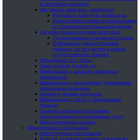
и программы развития
Фестивали, конкурсы, олимпиады
Фестивали, конкурсы, олимпиады
Всероссийская олимпиада школьников
по общеобразовательным предметам
Государственная итоговая аттестация
Государственная итоговая аттестация
Информация для выпускников
прошлых лет об участии в едином
государственном экзамене
Образование без границ
Электронный детский сад
Информация о закупках управления
образования
Информация о проведенных управлением
образования проверках
Формы и образцы заявлений
Информация о работе с обращениями
граждан
Административные регламенты
предоставления муниципальных услуг
Навигатор профилактики
Общественные организации
Общественные организации
Конкурс на предоставление субсидий из