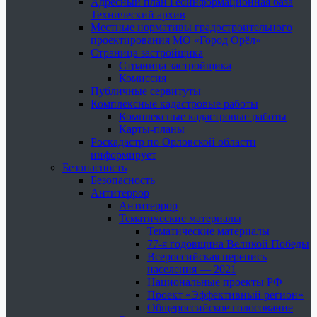
Адресный план Геоинформационная база
Технический архив
Местные нормативы градостроительного
проектирования МО «Город Орёл»
Страница застройщика
Страница застройщика
Комиссия
Публичные сервитуты
Комплексные кадастровые работы
Комплексные кадастровые работы
Карты-планы
Роскадастр по Орловской области
информирует
Безопасность
Безопасность
Антитеррор
Антитеррор
Тематические материалы
Тематические материалы
77-я годовщина Великой Победы
Всероссийская перепись
населения — 2021
Национальные проекты РФ
Проект «Эффективный регион»
Общероссийское голосование