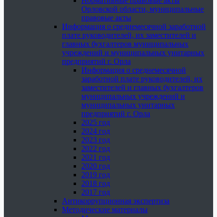
Нормативные правовые акты
Орловской области, муниципальные
правовые акты
Информация о среднемесячной заработной
плате руководителей, их заместителей и
главных бухгалтеров муниципальных
учреждений и муниципальных унитарных
предприятий г. Орла
Информация о среднемесячной
заработной плате руководителей, их
заместителей и главных бухгалтеров
муниципальных учреждений и
муниципальных унитарных
предприятий г. Орла
2025 год
2024 год
2023 год
2022 год
2021 год
2020 год
2019 год
2018 год
2017 год
Антикоррупционная экспертиза
Методические материалы