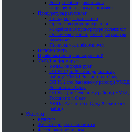
Реестр необорудованных и
запрещенных для купания мест
Прокуратура разъясняет
Прокуратура разъясняет
Орловская природоохранная
межрайонная прокуратура разъясняет
Орловская транспортная прокуратура
разъясняет
Прокуратура информирует
Полезно знать
Профилактика правонарушений
УМВД информирует
УМВД информирует
ОП № 1 (по Железнодорожному
району) УМВД России по г. Орлу
ОП № 2 (по Заводскому району) УМВД
России по г. Орлу
ОП № 3 (по Северному району) УМВД
России по г. Орлу
УМВД России по г. Орлу (Советский
район)
Культура
Культура
Жизнь городских библиотек
Фестивали и конкурсы