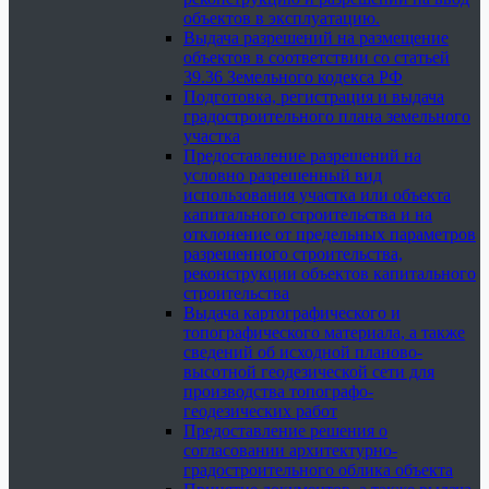
объектов в эксплуатацию.
Выдача разрешений на размещение
объектов в соответствии со статьей
39.36 Земельного кодекса РФ
Подготовка, регистрация и выдача
градостроительного плана земельного
участка
Предоставление разрешений на
условно разрешенный вид
использования участка или объекта
капитального строительства и на
отклонение от предельных параметров
разрешенного строительства,
реконструкции объектов капитального
строительства
Выдача картографического и
топографического материала, а также
сведений об исходной планово-
высотной геодезической сети для
производства топографо-
геодезических работ
Предоставление решения о
согласовании архитектурно-
градостроительного облика объекта