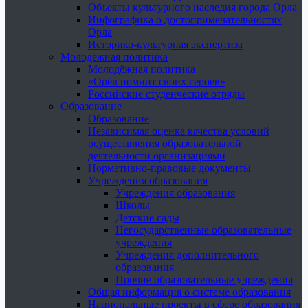
Объекты культурного наследия города Орла
Инфографика о достопримечательностях
Орла
Историко-культурная экспертиза
Молодёжная политика
Молодёжная политика
«Орёл помнит своих героев»
Российские студенческие отряды
Образование
Образование
Независимая оценка качества условий
осуществления образовательной
деятельности организациями
Нормативно-правовые документы
Учреждения образования
Учреждения образования
Школы
Детские сады
Негосударственные образовательные
учреждения
Учреждения дополнительного
образования
Прочие образовательные учреждения
Общая информация о системе образования
Национальные проекты в сфере образования