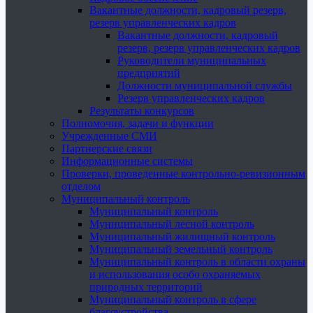
Вакантные должности, кадровый резерв,
резерв управленческих кадров
Вакантные должности, кадровый
резерв, резерв управленческих кадров
Руководители муниципальных
предприятий
Должности муниципальной службы
Резерв управленческих кадров
Результаты конкурсов
Полномочия, задачи и функции
Учрежденные СМИ
Партнерские связи
Информационные системы
Проверки, проведенные контрольно-ревизионным
отделом
Муниципальный контроль
Муниципальный контроль
Муниципальный лесной контроль
Муниципальный жилищный контроль
Муниципальный земельный контроль
Муниципальный контроль в области охраны
и использования особо охраняемых
природных территорий
Муниципальный контроль в сфере
благоустройства