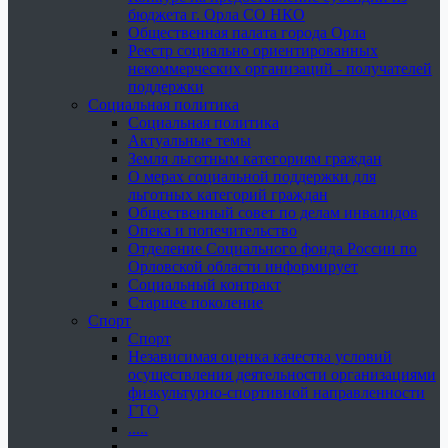
бюджета г. Орла СО НКО
Общественная палата города Орла
Реестр социально ориентированных
некоммерческих организаций - получателей
поддержки
Социальная политика
Социальная политика
Актуальные темы
Земля льготным категориям граждан
О мерах социальной поддержки для
льготных категорий граждан
Общественный совет по делам инвалидов
Опека и попечительство
Отделение Социального фонда России по
Орловской области информирует
Социальный контракт
Старшее поколение
Спорт
Спорт
Независимая оценка качества условий
осуществления деятельности организациями
физкультурно-спортивной направленности
ГТО
.....
......