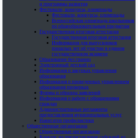
и программы развития
Фестивали, конкурсы, олимпиады
Фестивали, конкурсы, олимпиады
Всероссийская олимпиада школьников
по общеобразовательным предметам
Государственная итоговая аттестация
Государственная итоговая аттестация
Информация для выпускников
прошлых лет об участии в едином
государственном экзамене
Образование без границ
Электронный детский сад
Информация о закупках управления
образования
Информация о проведенных управлением
образования проверках
Формы и образцы заявлений
Информация о работе с обращениями
граждан
Административные регламенты
предоставления муниципальных услуг
Навигатор профилактики
Общественные организации
Общественные организации
Конкурс на предоставление субсидий из