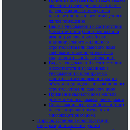
Принятие документов, а также выдача
решений о переводе или об отказе в
переводе жилого помещения в
нежилое или нежилого помещения в
жилое помещение
Выдача уведомлений о соответствии
(несоответствии) построенных или
реконструированных объекта
индивидуального жилищного
строительства или садового дома
требованиям законодательства о
градостроительной деятельности
Выдача уведомлений о соответствии
(несоответствии) указанных в
уведомлении о планируемых
строительстве или реконструкции
объекта индивидуального жилищного
строительства или садового дома
Признание садового дома жилым
домом и жилого дома садовым домом
Согласование переустройства и (или)
перепланировки помещения в
многоквартирном доме
Порядок установки и эксплуатации
информационных конструкций