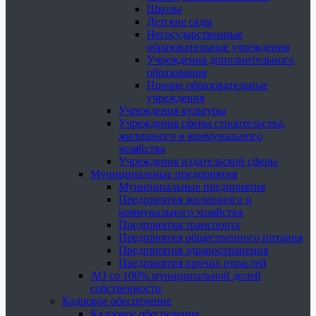
Школы
Детские сады
Негосударственные
образовательные учреждения
Учреждения дополнительного
образования
Прочие образовательные
учреждения
Учреждения культуры
Учреждения сферы строительства,
жилищного и коммунального
хозяйства
Учреждения издательской сферы
Муниципальные предприятия
Муниципальные предприятия
Предприятия жилищного и
коммунального хозяйства
Предприятия транспорта
Предприятия общественного питания
Предприятия здравоохранения
Предприятия прочих отраслей
АО со 100% муниципальной долей
собственности
Кадровое обеспечение
Кадровое обеспечение