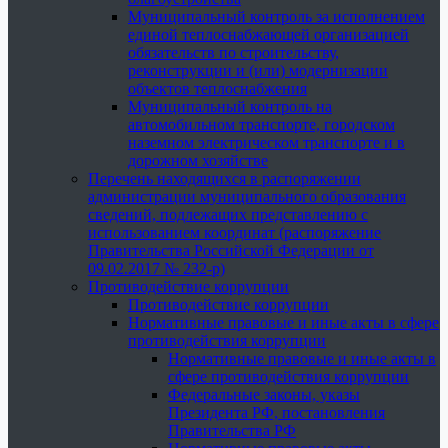
Муниципальный контроль за исполнением
единой теплоснабжающей организацией
обязательств по строительству,
реконструкции и (или) модернизации
объектов теплоснабжения
Муниципальный контроль на
автомобильном транспорте, городском
наземном электрическом транспорте и в
дорожном хозяйстве
Перечень находящихся в распоряжении
администрации муниципального образования
сведений, подлежащих представлению с
использованием координат (распоряжение
Правительства Российской Федерации от
09.02.2017 № 232-р)
Противодействие коррупции
Противодействие коррупции
Нормативные правовые и иные акты в сфере
противодействия коррупции
Нормативные правовые и иные акты в
сфере противодействия коррупции
Федеральные законы, указы
Президента РФ, постановления
Правительства РФ