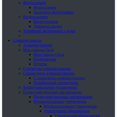
Фотогалерея
Фотогалерея
Загрузить фотографии
Видеогалерея
Видеогалерея
Добавить видео
Телефоны экстренных служб
Администрация
Администрация
Мэр города Орла
Мэр города Орла
Полномочия
Отчеты
Структура администрации
Справочник администрации
Справочник администрации
Телефонный справочник
Территориальные управления
Подведомственные организации
Подведомственные организации
Муниципальные учреждения
Муниципальные учреждения
Учреждения образования
Учреждения образования