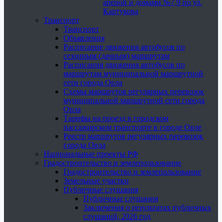
ареной и домами №7,9 по ул.
Картукова
Транспорт
Транспорт
Объявления
Расписание движения автобусов по
сезонным (дачным) маршрутам
Расписания движения автобусов по
маршрутам муниципальной маршрутной
сети города Орла
Схемы маршрутов регулярных перевозок
муниципальной маршрутной сети города
Орла
Тарифы на проезд в городском
пассажирском транспорте в городе Орле
Реестр маршрутов регулярных перевозок
города Орла
Национальные проекты РФ
Градостроительство и землепользование
Градостроительство и землепользование
Земельные участки
Публичные слушания
Публичные слушания
Заключения о результатах публичных
слушаний, 2026 год