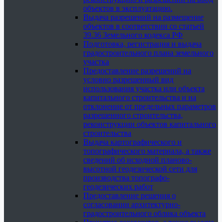
объектов в эксплуатацию.
Выдача разрешений на размещение
объектов в соответствии со статьей
39.36 Земельного кодекса РФ
Подготовка, регистрация и выдача
градостроительного плана земельного
участка
Предоставление разрешений на
условно разрешенный вид
использования участка или объекта
капитального строительства и на
отклонение от предельных параметров
разрешенного строительства,
реконструкции объектов капитального
строительства
Выдача картографического и
топографического материала, а также
сведений об исходной планово-
высотной геодезической сети для
производства топографо-
геодезических работ
Предоставление решения о
согласовании архитектурно-
градостроительного облика объекта