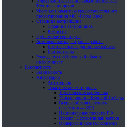
Адресный план Геоинформационная база
Технический архив
Местные нормативы градостроительного
проектирования МО «Город Орёл»
Страница застройщика
Страница застройщика
Комиссия
Публичные сервитуты
Комплексные кадастровые работы
Комплексные кадастровые работы
Карты-планы
Роскадастр по Орловской области
информирует
Безопасность
Безопасность
Антитеррор
Антитеррор
Тематические материалы
Тематические материалы
77-я годовщина Великой Победы
Всероссийская перепись
населения — 2021
Национальные проекты РФ
Проект «Эффективный регион»
Общероссийское голосование