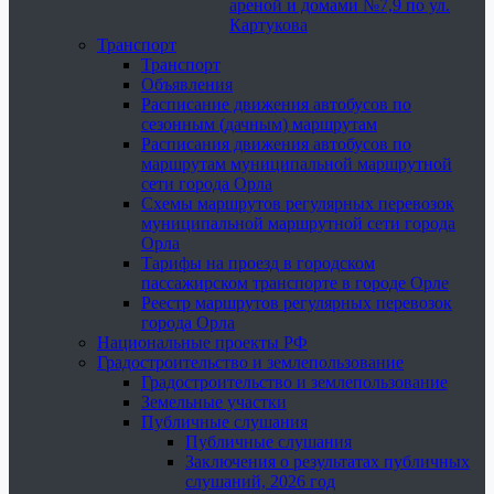
ареной и домами №7,9 по ул.
Картукова
Транспорт
Транспорт
Объявления
Расписание движения автобусов по
сезонным (дачным) маршрутам
Расписания движения автобусов по
маршрутам муниципальной маршрутной
сети города Орла
Схемы маршрутов регулярных перевозок
муниципальной маршрутной сети города
Орла
Тарифы на проезд в городском
пассажирском транспорте в городе Орле
Реестр маршрутов регулярных перевозок
города Орла
Национальные проекты РФ
Градостроительство и землепользование
Градостроительство и землепользование
Земельные участки
Публичные слушания
Публичные слушания
Заключения о результатах публичных
слушаний, 2026 год