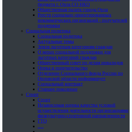
бюджета г. Орла СО НКО
Общественная палата города Орла
Реестр социально ориентированных
некоммерческих организаций - получателей
поддержки
Социальная политика
Социальная политика
Актуальные темы
Земля льготным категориям граждан
О мерах социальной поддержки для
льготных категорий граждан
Общественный совет по делам инвалидов
Опека и попечительство
Отделение Социального фонда России по
Орловской области информирует
Социальный контракт
Старшее поколение
Спорт
Спорт
Независимая оценка качества условий
осуществления деятельности организациями
физкультурно-спортивной направленности
ГТО
.....
......