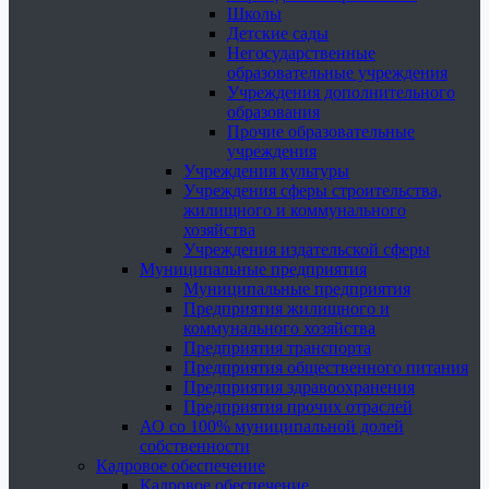
Школы
Детские сады
Негосударственные
образовательные учреждения
Учреждения дополнительного
образования
Прочие образовательные
учреждения
Учреждения культуры
Учреждения сферы строительства,
жилищного и коммунального
хозяйства
Учреждения издательской сферы
Муниципальные предприятия
Муниципальные предприятия
Предприятия жилищного и
коммунального хозяйства
Предприятия транспорта
Предприятия общественного питания
Предприятия здравоохранения
Предприятия прочих отраслей
АО со 100% муниципальной долей
собственности
Кадровое обеспечение
Кадровое обеспечение