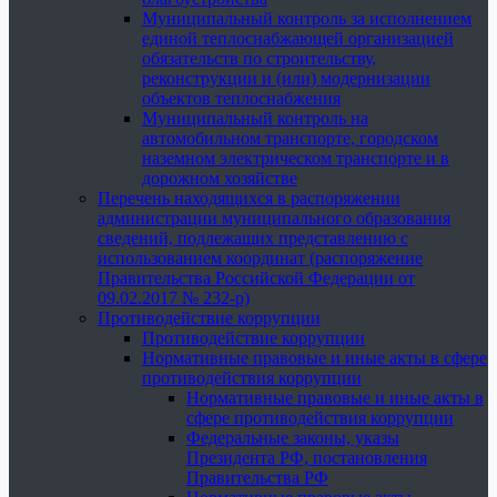
Муниципальный контроль за исполнением
единой теплоснабжающей организацией
обязательств по строительству,
реконструкции и (или) модернизации
объектов теплоснабжения
Муниципальный контроль на
автомобильном транспорте, городском
наземном электрическом транспорте и в
дорожном хозяйстве
Перечень находящихся в распоряжении
администрации муниципального образования
сведений, подлежащих представлению с
использованием координат (распоряжение
Правительства Российской Федерации от
09.02.2017 № 232-р)
Противодействие коррупции
Противодействие коррупции
Нормативные правовые и иные акты в сфере
противодействия коррупции
Нормативные правовые и иные акты в
сфере противодействия коррупции
Федеральные законы, указы
Президента РФ, постановления
Правительства РФ