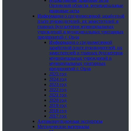
Нормативные правовые акты
Орловской области, муниципальные
правовые акты
Информация о среднемесячной заработной
плате руководителей, их заместителей и
главных бухгалтеров муниципальных
учреждений и муниципальных унитарных
предприятий г. Орла
Информация о среднемесячной
заработной плате руководителей, их
заместителей и главных бухгалтеров
муниципальных учреждений и
муниципальных унитарных
предприятий г. Орла
2025 год
2024 год
2023 год
2022 год
2021 год
2020 год
2019 год
2018 год
2017 год
Антикоррупционная экспертиза
Методические материалы