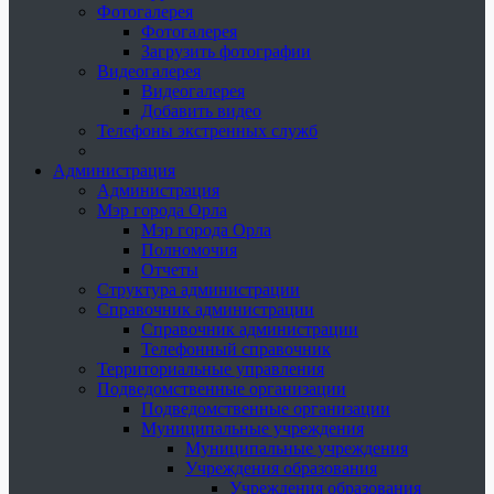
Фотогалерея
Фотогалерея
Загрузить фотографии
Видеогалерея
Видеогалерея
Добавить видео
Телефоны экстренных служб
Администрация
Администрация
Мэр города Орла
Мэр города Орла
Полномочия
Отчеты
Структура администрации
Справочник администрации
Справочник администрации
Телефонный справочник
Территориальные управления
Подведомственные организации
Подведомственные организации
Муниципальные учреждения
Муниципальные учреждения
Учреждения образования
Учреждения образования