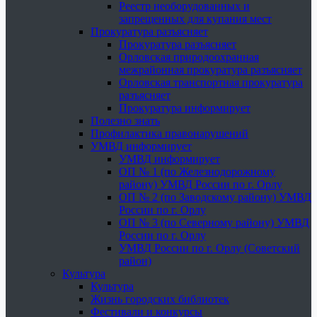
Реестр необорудованных и
запрещенных для купания мест
Прокуратура разъясняет
Прокуратура разъясняет
Орловская природоохранная
межрайонная прокуратура разъясняет
Орловская транспортная прокуратура
разъясняет
Прокуратура информирует
Полезно знать
Профилактика правонарушений
УМВД информирует
УМВД информирует
ОП № 1 (по Железнодорожному
району) УМВД России по г. Орлу
ОП № 2 (по Заводскому району) УМВД
России по г. Орлу
ОП № 3 (по Северному району) УМВД
России по г. Орлу
УМВД России по г. Орлу (Советский
район)
Культура
Культура
Жизнь городских библиотек
Фестивали и конкурсы