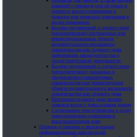
Принятие документов, а также выдача
решений о переводе или об отказе в
переводе жилого помещения в
нежилое или нежилого помещения в
жилое помещение
Выдача уведомлений о соответствии
(несоответствии) построенных или
реконструированных объекта
индивидуального жилищного
строительства или садового дома
требованиям законодательства о
градостроительной деятельности
Выдача уведомлений о соответствии
(несоответствии) указанных в
уведомлении о планируемых
строительстве или реконструкции
объекта индивидуального жилищного
строительства или садового дома
Признание садового дома жилым
домом и жилого дома садовым домом
Согласование переустройства и (или)
перепланировки помещения в
многоквартирном доме
Порядок установки и эксплуатации
информационных конструкций