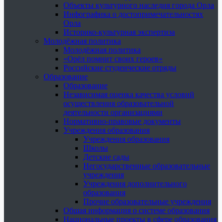
Объекты культурного наследия города Орла
Инфографика о достопримечательностях
Орла
Историко-культурная экспертиза
Молодёжная политика
Молодёжная политика
«Орёл помнит своих героев»
Российские студенческие отряды
Образование
Образование
Независимая оценка качества условий
осуществления образовательной
деятельности организациями
Нормативно-правовые документы
Учреждения образования
Учреждения образования
Школы
Детские сады
Негосударственные образовательные
учреждения
Учреждения дополнительного
образования
Прочие образовательные учреждения
Общая информация о системе образования
Национальные проекты в сфере образования