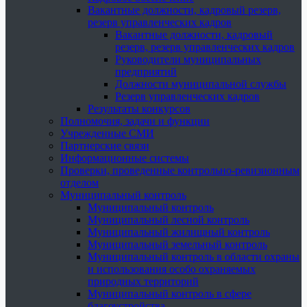
Вакантные должности, кадровый резерв,
резерв управленческих кадров
Вакантные должности, кадровый
резерв, резерв управленческих кадров
Руководители муниципальных
предприятий
Должности муниципальной службы
Резерв управленческих кадров
Результаты конкурсов
Полномочия, задачи и функции
Учрежденные СМИ
Партнерские связи
Информационные системы
Проверки, проведенные контрольно-ревизионным
отделом
Муниципальный контроль
Муниципальный контроль
Муниципальный лесной контроль
Муниципальный жилищный контроль
Муниципальный земельный контроль
Муниципальный контроль в области охраны
и использования особо охраняемых
природных территорий
Муниципальный контроль в сфере
благоустройства