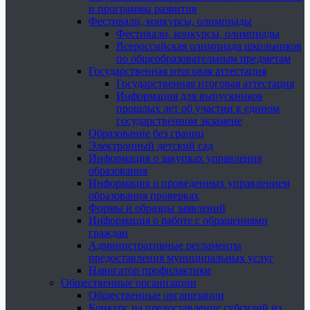
и программы развития
Фестивали, конкурсы, олимпиады
Фестивали, конкурсы, олимпиады
Всероссийская олимпиада школьников
по общеобразовательным предметам
Государственная итоговая аттестация
Государственная итоговая аттестация
Информация для выпускников
прошлых лет об участии в едином
государственном экзамене
Образование без границ
Электронный детский сад
Информация о закупках управления
образования
Информация о проведенных управлением
образования проверках
Формы и образцы заявлений
Информация о работе с обращениями
граждан
Административные регламенты
предоставления муниципальных услуг
Навигатор профилактики
Общественные организации
Общественные организации
Конкурс на предоставление субсидий из