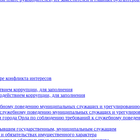
ре конфликта интересов
твием коррупции, для заполнения
одействием коррупции, для заполнения
ебному поведению муниципальных служащих и урегулированию 
 служебному поведению муниципальных служащих и урегулиро
 города Орла по соблюдению требований к служебному повед
с бывшим государственным, муниципальным служащим
е и обязательствах имущественного характера