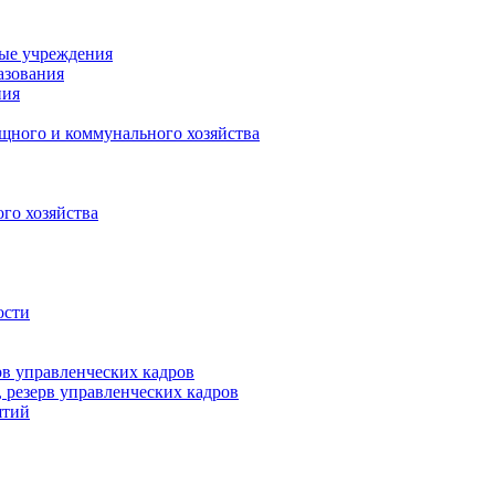
ные учреждения
азования
ния
щного и коммунального хозяйства
го хозяйства
ости
рв управленческих кадров
 резерв управленческих кадров
ятий