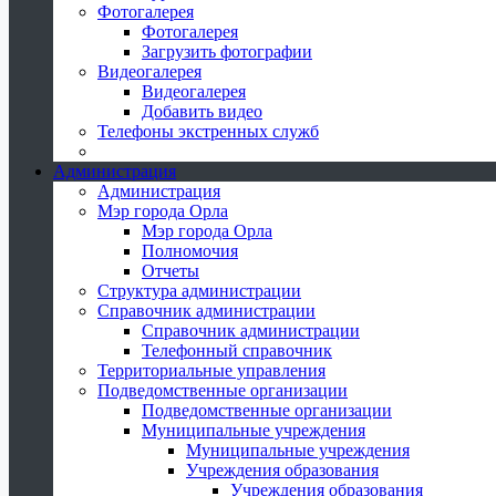
Фотогалерея
Фотогалерея
Загрузить фотографии
Видеогалерея
Видеогалерея
Добавить видео
Телефоны экстренных служб
Администрация
Администрация
Мэр города Орла
Мэр города Орла
Полномочия
Отчеты
Структура администрации
Справочник администрации
Справочник администрации
Телефонный справочник
Территориальные управления
Подведомственные организации
Подведомственные организации
Муниципальные учреждения
Муниципальные учреждения
Учреждения образования
Учреждения образования