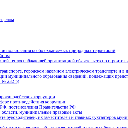
отделом
 использования особо охраняемых природных территорий
йства
ой теплоснабжающей организацией обязательств по строительс
ранспорте, городском наземном электрическом транспорте и в 
ции муниципального образования сведений, подлежащих предст
 № 232-р)
противодействия коррупции
фере противодействия коррупции
 РФ, постановления Правительства РФ
 области, муниципальные правовые акты
ате руководителей, их заместителей и главных бухгалтеров м
ой плате руководителей, их заместителей и главных бухгалте