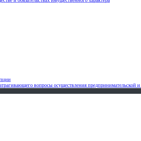
ществе и обязательствах имущественного характера
упции
 затрагивающего вопросы осуществления предпринимательской и