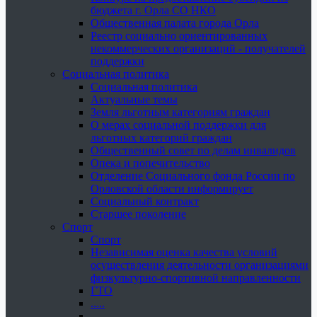
бюджета г. Орла СО НКО
Общественная палата города Орла
Реестр социально ориентированных
некоммерческих организаций - получателей
поддержки
Социальная политика
Социальная политика
Актуальные темы
Земля льготным категориям граждан
О мерах социальной поддержки для
льготных категорий граждан
Общественный совет по делам инвалидов
Опека и попечительство
Отделение Социального фонда России по
Орловской области информирует
Социальный контракт
Старшее поколение
Спорт
Спорт
Независимая оценка качества условий
осуществления деятельности организациями
физкультурно-спортивной направленности
ГТО
.....
......