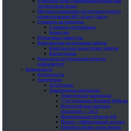
Адресный план Геоинформационная база
Технический архив
Местные нормативы градостроительного
проектирования МО «Город Орёл»
Страница застройщика
Страница застройщика
Комиссия
Публичные сервитуты
Комплексные кадастровые работы
Комплексные кадастровые работы
Карты-планы
Роскадастр по Орловской области
информирует
Безопасность
Безопасность
Антитеррор
Антитеррор
Тематические материалы
Тематические материалы
77-я годовщина Великой Победы
Всероссийская перепись
населения — 2021
Национальные проекты РФ
Проект «Эффективный регион»
Общероссийское голосование