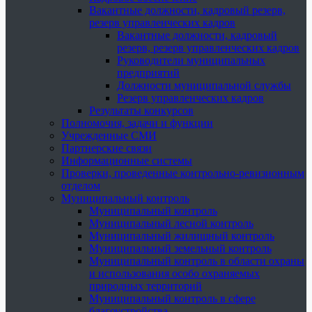
Вакантные должности, кадровый резерв,
резерв управленческих кадров
Вакантные должности, кадровый
резерв, резерв управленческих кадров
Руководители муниципальных
предприятий
Должности муниципальной службы
Резерв управленческих кадров
Результаты конкурсов
Полномочия, задачи и функции
Учрежденные СМИ
Партнерские связи
Информационные системы
Проверки, проведенные контрольно-ревизионным
отделом
Муниципальный контроль
Муниципальный контроль
Муниципальный лесной контроль
Муниципальный жилищный контроль
Муниципальный земельный контроль
Муниципальный контроль в области охраны
и использования особо охраняемых
природных территорий
Муниципальный контроль в сфере
благоустройства