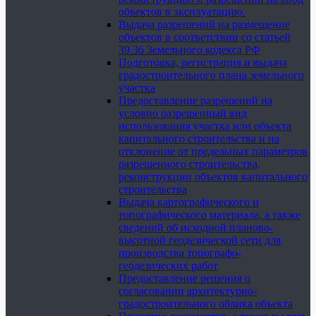
объектов в эксплуатацию.
Выдача разрешений на размещение
объектов в соответствии со статьей
39.36 Земельного кодекса РФ
Подготовка, регистрация и выдача
градостроительного плана земельного
участка
Предоставление разрешений на
условно разрешенный вид
использования участка или объекта
капитального строительства и на
отклонение от предельных параметров
разрешенного строительства,
реконструкции объектов капитального
строительства
Выдача картографического и
топографического материала, а также
сведений об исходной планово-
высотной геодезической сети для
производства топографо-
геодезических работ
Предоставление решения о
согласовании архитектурно-
градостроительного облика объекта