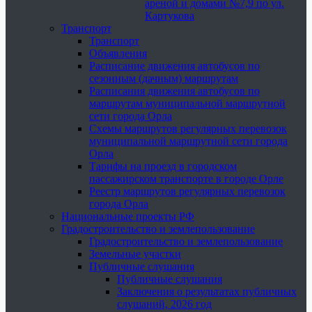
ареной и домами №7,9 по ул.
Картукова
Транспорт
Транспорт
Объявления
Расписание движения автобусов по
сезонным (дачным) маршрутам
Расписания движения автобусов по
маршрутам муниципальной маршрутной
сети города Орла
Схемы маршрутов регулярных перевозок
муниципальной маршрутной сети города
Орла
Тарифы на проезд в городском
пассажирском транспорте в городе Орле
Реестр маршрутов регулярных перевозок
города Орла
Национальные проекты РФ
Градостроительство и землепользование
Градостроительство и землепользование
Земельные участки
Публичные слушания
Публичные слушания
Заключения о результатах публичных
слушаний, 2026 год