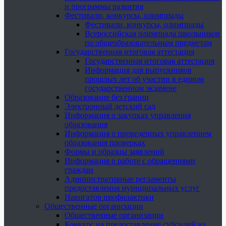
и программы развития
Фестивали, конкурсы, олимпиады
Фестивали, конкурсы, олимпиады
Всероссийская олимпиада школьников
по общеобразовательным предметам
Государственная итоговая аттестация
Государственная итоговая аттестация
Информация для выпускников
прошлых лет об участии в едином
государственном экзамене
Образование без границ
Электронный детский сад
Информация о закупках управления
образования
Информация о проведенных управлением
образования проверках
Формы и образцы заявлений
Информация о работе с обращениями
граждан
Административные регламенты
предоставления муниципальных услуг
Навигатор профилактики
Общественные организации
Общественные организации
Конкурс на предоставление субсидий из