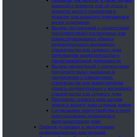
Принятие документов, а также выдача
решений о переводе или об отказе в
переводе жилого помещения в
нежилое или нежилого помещения в
жилое помещение
Выдача уведомлений о соответствии
(несоответствии) построенных или
реконструированных объекта
индивидуального жилищного
строительства или садового дома
требованиям законодательства о
градостроительной деятельности
Выдача уведомлений о соответствии
(несоответствии) указанных в
уведомлении о планируемых
строительстве или реконструкции
объекта индивидуального жилищного
строительства или садового дома
Признание садового дома жилым
домом и жилого дома садовым домом
Согласование переустройства и (или)
перепланировки помещения в
многоквартирном доме
Порядок установки и эксплуатации
информационных конструкций