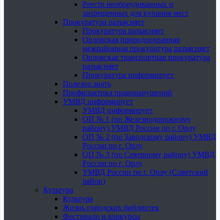
Реестр необорудованных и
запрещенных для купания мест
Прокуратура разъясняет
Прокуратура разъясняет
Орловская природоохранная
межрайонная прокуратура разъясняет
Орловская транспортная прокуратура
разъясняет
Прокуратура информирует
Полезно знать
Профилактика правонарушений
УМВД информирует
УМВД информирует
ОП № 1 (по Железнодорожному
району) УМВД России по г. Орлу
ОП № 2 (по Заводскому району) УМВД
России по г. Орлу
ОП № 3 (по Северному району) УМВД
России по г. Орлу
УМВД России по г. Орлу (Советский
район)
Культура
Культура
Жизнь городских библиотек
Фестивали и конкурсы