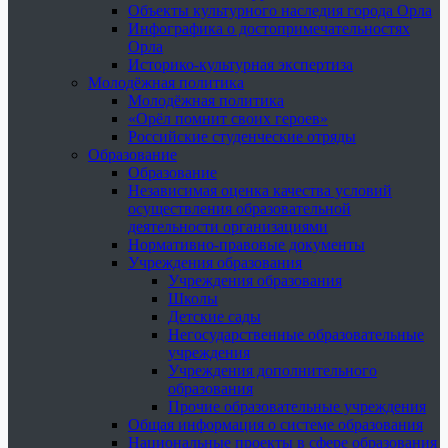
Объекты культурного наследия города Орла
Инфографика о достопримечательностях
Орла
Историко-культурная экспертиза
Молодёжная политика
Молодёжная политика
«Орёл помнит своих героев»
Российские студенческие отряды
Образование
Образование
Независимая оценка качества условий
осуществления образовательной
деятельности организациями
Нормативно-правовые документы
Учреждения образования
Учреждения образования
Школы
Детские сады
Негосударственные образовательные
учреждения
Учреждения дополнительного
образования
Прочие образовательные учреждения
Общая информация о системе образования
Национальные проекты в сфере образования