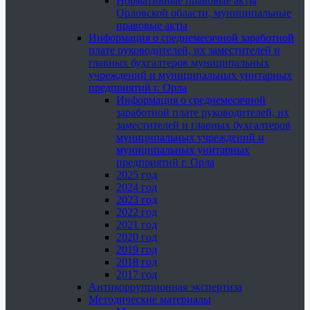
Нормативные правовые акты
Орловской области, муниципальные
правовые акты
Информация о среднемесячной заработной
плате руководителей, их заместителей и
главных бухгалтеров муниципальных
учреждений и муниципальных унитарных
предприятий г. Орла
Информация о среднемесячной
заработной плате руководителей, их
заместителей и главных бухгалтеров
муниципальных учреждений и
муниципальных унитарных
предприятий г. Орла
2025 год
2024 год
2023 год
2022 год
2021 год
2020 год
2019 год
2018 год
2017 год
Антикоррупционная экспертиза
Методические материалы