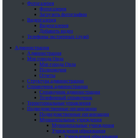
Фотогалерея
Фотогалерея
Загрузить фотографии
Видеогалерея
Видеогалерея
Добавить видео
Телефоны экстренных служб
Администрация
Администрация
Мэр города Орла
Мэр города Орла
Полномочия
Отчеты
Структура администрации
Справочник администрации
Справочник администрации
Телефонный справочник
Территориальные управления
Подведомственные организации
Подведомственные организации
Муниципальные учреждения
Муниципальные учреждения
Учреждения образования
Учреждения образования