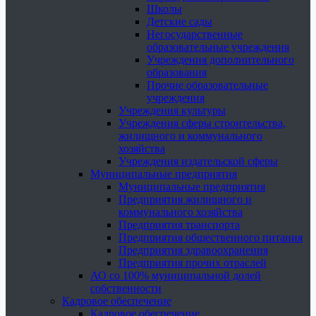
Школы
Детские сады
Негосударственные
образовательные учреждения
Учреждения дополнительного
образования
Прочие образовательные
учреждения
Учреждения культуры
Учреждения сферы строительства,
жилищного и коммунального
хозяйства
Учреждения издательской сферы
Муниципальные предприятия
Муниципальные предприятия
Предприятия жилищного и
коммунального хозяйства
Предприятия транспорта
Предприятия общественного питания
Предприятия здравоохранения
Предприятия прочих отраслей
АО со 100% муниципальной долей
собственности
Кадровое обеспечение
Кадровое обеспечение