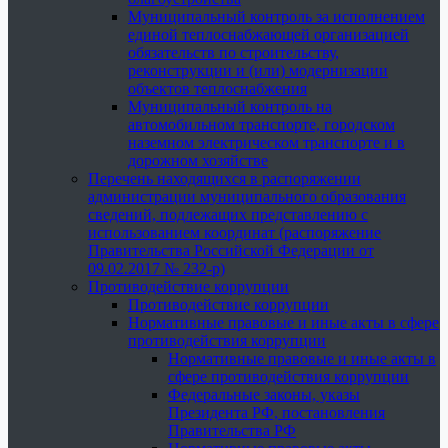
Муниципальный контроль за исполнением
единой теплоснабжающей организацией
обязательств по строительству,
реконструкции и (или) модернизации
объектов теплоснабжения
Муниципальный контроль на
автомобильном транспорте, городском
наземном электрическом транспорте и в
дорожном хозяйстве
Перечень находящихся в распоряжении
администрации муниципального образования
сведений, подлежащих представлению с
использованием координат (распоряжение
Правительства Российской Федерации от
09.02.2017 № 232-р)
Противодействие коррупции
Противодействие коррупции
Нормативные правовые и иные акты в сфере
противодействия коррупции
Нормативные правовые и иные акты в
сфере противодействия коррупции
Федеральные законы, указы
Президента РФ, постановления
Правительства РФ