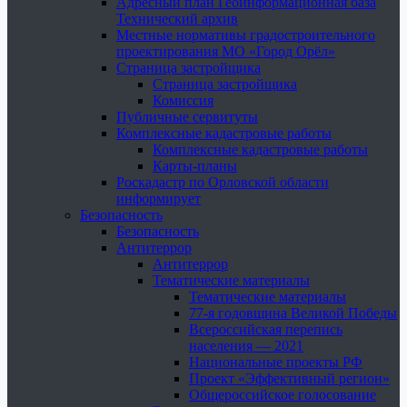
Адресный план Геоинформационная база
Технический архив
Местные нормативы градостроительного
проектирования МО «Город Орёл»
Страница застройщика
Страница застройщика
Комиссия
Публичные сервитуты
Комплексные кадастровые работы
Комплексные кадастровые работы
Карты-планы
Роскадастр по Орловской области
информирует
Безопасность
Безопасность
Антитеррор
Антитеррор
Тематические материалы
Тематические материалы
77-я годовщина Великой Победы
Всероссийская перепись
населения — 2021
Национальные проекты РФ
Проект «Эффективный регион»
Общероссийское голосование