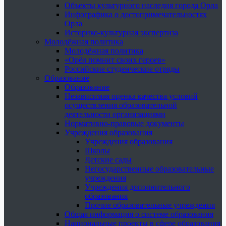
Объекты культурного наследия города Орла
Инфографика о достопримечательностях
Орла
Историко-культурная экспертиза
Молодёжная политика
Молодёжная политика
«Орёл помнит своих героев»
Российские студенческие отряды
Образование
Образование
Независимая оценка качества условий
осуществления образовательной
деятельности организациями
Нормативно-правовые документы
Учреждения образования
Учреждения образования
Школы
Детские сады
Негосударственные образовательные
учреждения
Учреждения дополнительного
образования
Прочие образовательные учреждения
Общая информация о системе образования
Национальные проекты в сфере образования