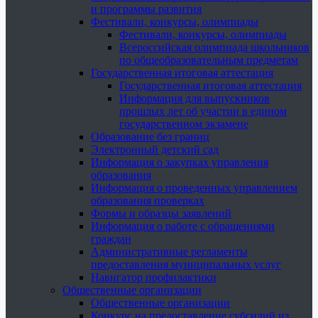
и программы развития
Фестивали, конкурсы, олимпиады
Фестивали, конкурсы, олимпиады
Всероссийская олимпиада школьников
по общеобразовательным предметам
Государственная итоговая аттестация
Государственная итоговая аттестация
Информация для выпускников
прошлых лет об участии в едином
государственном экзамене
Образование без границ
Электронный детский сад
Информация о закупках управления
образования
Информация о проведенных управлением
образования проверках
Формы и образцы заявлений
Информация о работе с обращениями
граждан
Административные регламенты
предоставления муниципальных услуг
Навигатор профилактики
Общественные организации
Общественные организации
Конкурс на предоставление субсидий из