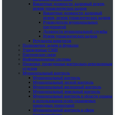
Вакантные должности, кадровый резерв,
резерв управленческих кадров
Вакантные должности, кадровый
резерв, резерв управленческих кадров
Руководители муниципальных
предприятий
Должности муниципальной службы
Резерв управленческих кадров
Результаты конкурсов
Полномочия, задачи и функции
Учрежденные СМИ
Партнерские связи
Информационные системы
Проверки, проведенные контрольно-ревизионным
отделом
Муниципальный контроль
Муниципальный контроль
Муниципальный лесной контроль
Муниципальный жилищный контроль
Муниципальный земельный контроль
Муниципальный контроль в области охраны
и использования особо охраняемых
природных территорий
Муниципальный контроль в сфере
благоустройства