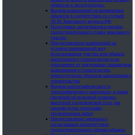
объектов в эксплуатацию.
Выдача разрешений на размещение
объектов в соответствии со статьей
39.36 Земельного кодекса РФ
Подготовка, регистрация и выдача
градостроительного плана земельного
участка
Предоставление разрешений на
условно разрешенный вид
использования участка или объекта
капитального строительства и на
отклонение от предельных параметров
разрешенного строительства,
реконструкции объектов капитального
строительства
Выдача картографического и
топографического материала, а также
сведений об исходной планово-
высотной геодезической сети для
производства топографо-
геодезических работ
Предоставление решения о
согласовании архитектурно-
градостроительного облика объекта