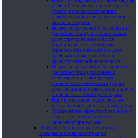
Принятие документов, а также выдача
решений о переводе или об отказе в
переводе жилого помещения в
нежилое или нежилого помещения в
жилое помещение
Выдача уведомлений о соответствии
(несоответствии) построенных или
реконструированных объекта
индивидуального жилищного
строительства или садового дома
требованиям законодательства о
градостроительной деятельности
Выдача уведомлений о соответствии
(несоответствии) указанных в
уведомлении о планируемых
строительстве или реконструкции
объекта индивидуального жилищного
строительства или садового дома
Признание садового дома жилым
домом и жилого дома садовым домом
Согласование переустройства и (или)
перепланировки помещения в
многоквартирном доме
Порядок установки и эксплуатации
информационных конструкций