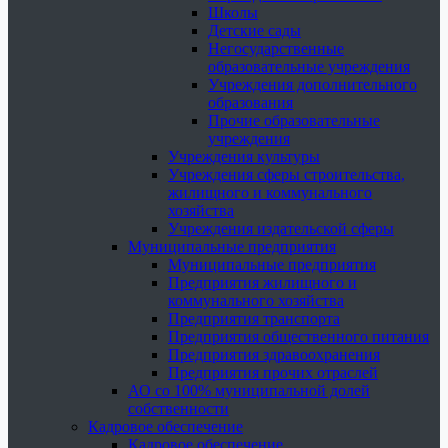
Школы
Детские сады
Негосударственные
образовательные учреждения
Учреждения дополнительного
образования
Прочие образовательные
учреждения
Учреждения культуры
Учреждения сферы строительства,
жилищного и коммунального
хозяйства
Учреждения издательской сферы
Муниципальные предприятия
Муниципальные предприятия
Предприятия жилищного и
коммунального хозяйства
Предприятия транспорта
Предприятия общественного питания
Предприятия здравоохранения
Предприятия прочих отраслей
АО со 100% муниципальной долей
собственности
Кадровое обеспечение
Кадровое обеспечение