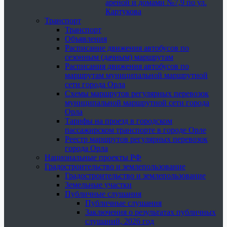
ареной и домами №7,9 по ул.
Картукова
Транспорт
Транспорт
Объявления
Расписание движения автобусов по
сезонным (дачным) маршрутам
Расписания движения автобусов по
маршрутам муниципальной маршрутной
сети города Орла
Схемы маршрутов регулярных перевозок
муниципальной маршрутной сети города
Орла
Тарифы на проезд в городском
пассажирском транспорте в городе Орле
Реестр маршрутов регулярных перевозок
города Орла
Национальные проекты РФ
Градостроительство и землепользование
Градостроительство и землепользование
Земельные участки
Публичные слушания
Публичные слушания
Заключения о результатах публичных
слушаний, 2026 год