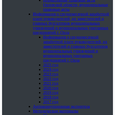
Нормативные правовые акты
Орловской области, муниципальные
правовые акты
Информация о среднемесячной заработной
плате руководителей, их заместителей и
главных бухгалтеров муниципальных
учреждений и муниципальных унитарных
предприятий г. Орла
Информация о среднемесячной
заработной плате руководителей, их
заместителей и главных бухгалтеров
муниципальных учреждений и
муниципальных унитарных
предприятий г. Орла
2025 год
2024 год
2023 год
2022 год
2021 год
2020 год
2019 год
2018 год
2017 год
Антикоррупционная экспертиза
Методические материалы