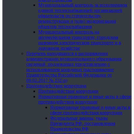
Муниципальный контроль за исполнением
единой теплоснабжающей организацией
обязательств по строительству,
реконструкции и (или) модернизации
объектов теплоснабжения
Муниципальный контроль на
автомобильном транспорте, городском
наземном электрическом транспорте и в
дорожном хозяйстве
Перечень находящихся в распоряжении
администрации муниципального образования
сведений, подлежащих представлению с
использованием координат (распоряжение
Правительства Российской Федерации от
09.02.2017 № 232-р)
Противодействие коррупции
Противодействие коррупции
Нормативные правовые и иные акты в сфере
противодействия коррупции
Нормативные правовые и иные акты в
сфере противодействия коррупции
Федеральные законы, указы
Президента РФ, постановления
Правительства РФ