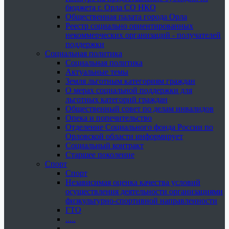
бюджета г. Орла СО НКО
Общественная палата города Орла
Реестр социально ориентированных
некоммерческих организаций - получателей
поддержки
Социальная политика
Социальная политика
Актуальные темы
Земля льготным категориям граждан
О мерах социальной поддержки для
льготных категорий граждан
Общественный совет по делам инвалидов
Опека и попечительство
Отделение Социального фонда России по
Орловской области информирует
Социальный контракт
Старшее поколение
Спорт
Спорт
Независимая оценка качества условий
осуществления деятельности организациями
физкультурно-спортивной направленности
ГТО
.....
......