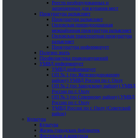
Реестр необорудованных и
запрещенных для купания мест
Прокуратура разъясняет
Прокуратура разъясняет
Орловская природоохранная
межрайонная прокуратура разъясняет
Орловская транспортная прокуратура
разъясняет
Прокуратура информирует
Полезно знать
Профилактика правонарушений
УМВД информирует
УМВД информирует
ОП № 1 (по Железнодорожному
району) УМВД России по г. Орлу
ОП № 2 (по Заводскому району) УМВД
России по г. Орлу
ОП № 3 (по Северному району) УМВД
России по г. Орлу
УМВД России по г. Орлу (Советский
район)
Культура
Культура
Жизнь городских библиотек
Фестивали и конкурсы