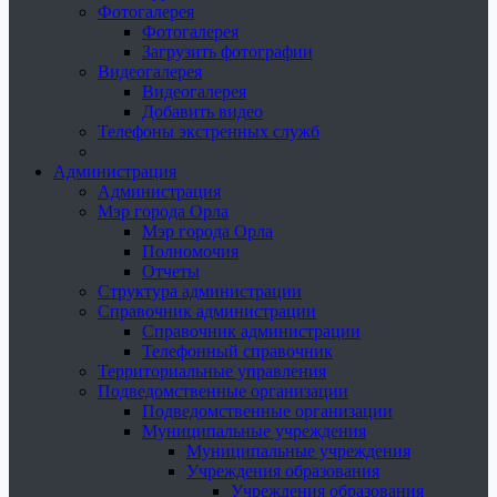
Фотогалерея
Фотогалерея
Загрузить фотографии
Видеогалерея
Видеогалерея
Добавить видео
Телефоны экстренных служб
Администрация
Администрация
Мэр города Орла
Мэр города Орла
Полномочия
Отчеты
Структура администрации
Справочник администрации
Справочник администрации
Телефонный справочник
Территориальные управления
Подведомственные организации
Подведомственные организации
Муниципальные учреждения
Муниципальные учреждения
Учреждения образования
Учреждения образования