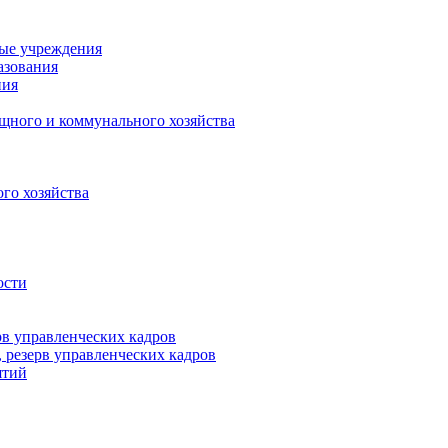
ные учреждения
азования
ния
щного и коммунального хозяйства
го хозяйства
ости
рв управленческих кадров
 резерв управленческих кадров
ятий