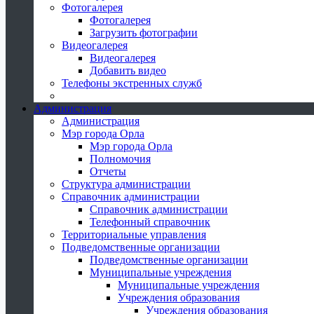
Фотогалерея
Фотогалерея
Загрузить фотографии
Видеогалерея
Видеогалерея
Добавить видео
Телефоны экстренных служб
Администрация
Администрация
Мэр города Орла
Мэр города Орла
Полномочия
Отчеты
Структура администрации
Справочник администрации
Справочник администрации
Телефонный справочник
Территориальные управления
Подведомственные организации
Подведомственные организации
Муниципальные учреждения
Муниципальные учреждения
Учреждения образования
Учреждения образования