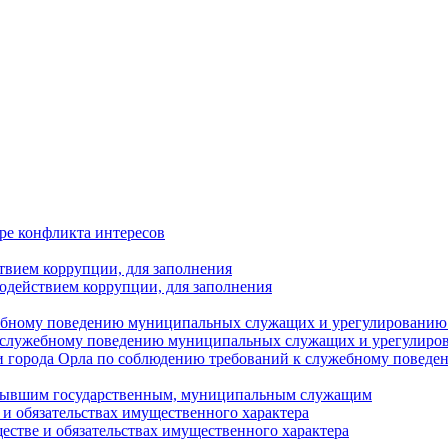
ре конфликта интересов
твием коррупции, для заполнения
одействием коррупции, для заполнения
ебному поведению муниципальных служащих и урегулированию 
 служебному поведению муниципальных служащих и урегулиро
 города Орла по соблюдению требований к служебному повед
с бывшим государственным, муниципальным служащим
е и обязательствах имущественного характера
ществе и обязательствах имущественного характера