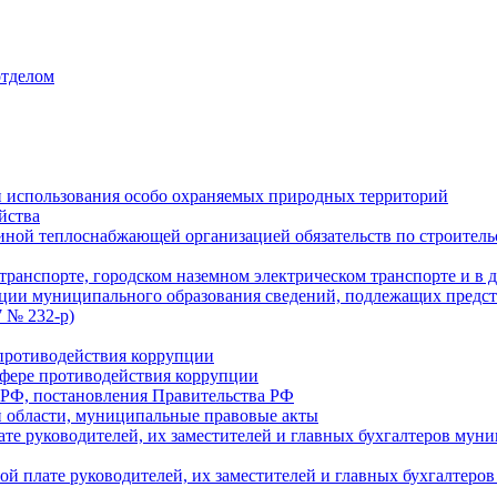
отделом
 использования особо охраняемых природных территорий
йства
ой теплоснабжающей организацией обязательств по строительс
ранспорте, городском наземном электрическом транспорте и в 
ции муниципального образования сведений, подлежащих предст
 № 232-р)
противодействия коррупции
фере противодействия коррупции
 РФ, постановления Правительства РФ
 области, муниципальные правовые акты
ате руководителей, их заместителей и главных бухгалтеров м
ой плате руководителей, их заместителей и главных бухгалте