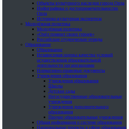
Объекты культурного наследия города Орла
Инфографика о достопримечательностях
Орла
Историко-культурная экспертиза
Молодёжная политика
Молодёжная политика
«Орёл помнит своих героев»
Российские студенческие отряды
Образование
Образование
Независимая оценка качества условий
осуществления образовательной
деятельности организациями
Нормативно-правовые документы
Учреждения образования
Учреждения образования
Школы
Детские сады
Негосударственные образовательные
учреждения
Учреждения дополнительного
образования
Прочие образовательные учреждения
Общая информация о системе образования
Национальные проекты в сфере образования