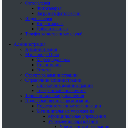
Фотогалерея
Фотогалерея
Загрузить фотографии
Видеогалерея
Видеогалерея
Добавить видео
Телефоны экстренных служб
Администрация
Администрация
Мэр города Орла
Мэр города Орла
Полномочия
Отчеты
Структура администрации
Справочник администрации
Справочник администрации
Телефонный справочник
Территориальные управления
Подведомственные организации
Подведомственные организации
Муниципальные учреждения
Муниципальные учреждения
Учреждения образования
Учреждения образования