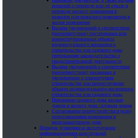
Принятие документов, а также выдача
решений о переводе или об отказе в
переводе жилого помещения в
нежилое или нежилого помещения в
жилое помещение
Выдача уведомлений о соответствии
(несоответствии) построенных или
реконструированных объекта
индивидуального жилищного
строительства или садового дома
требованиям законодательства о
градостроительной деятельности
Выдача уведомлений о соответствии
(несоответствии) указанных в
уведомлении о планируемых
строительстве или реконструкции
объекта индивидуального жилищного
строительства или садового дома
Признание садового дома жилым
домом и жилого дома садовым домом
Согласование переустройства и (или)
перепланировки помещения в
многоквартирном доме
Порядок установки и эксплуатации
информационных конструкций