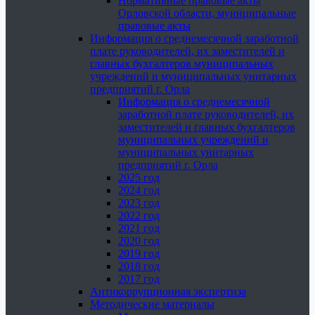
Нормативные правовые акты
Орловской области, муниципальные
правовые акты
Информация о среднемесячной заработной
плате руководителей, их заместителей и
главных бухгалтеров муниципальных
учреждений и муниципальных унитарных
предприятий г. Орла
Информация о среднемесячной
заработной плате руководителей, их
заместителей и главных бухгалтеров
муниципальных учреждений и
муниципальных унитарных
предприятий г. Орла
2025 год
2024 год
2023 год
2022 год
2021 год
2020 год
2019 год
2018 год
2017 год
Антикоррупционная экспертиза
Методические материалы