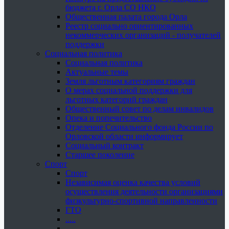
бюджета г. Орла СО НКО
Общественная палата города Орла
Реестр социально ориентированных
некоммерческих организаций - получателей
поддержки
Социальная политика
Социальная политика
Актуальные темы
Земля льготным категориям граждан
О мерах социальной поддержки для
льготных категорий граждан
Общественный совет по делам инвалидов
Опека и попечительство
Отделение Социального фонда России по
Орловской области информирует
Социальный контракт
Старшее поколение
Спорт
Спорт
Независимая оценка качества условий
осуществления деятельности организациями
физкультурно-спортивной направленности
ГТО
.....
......