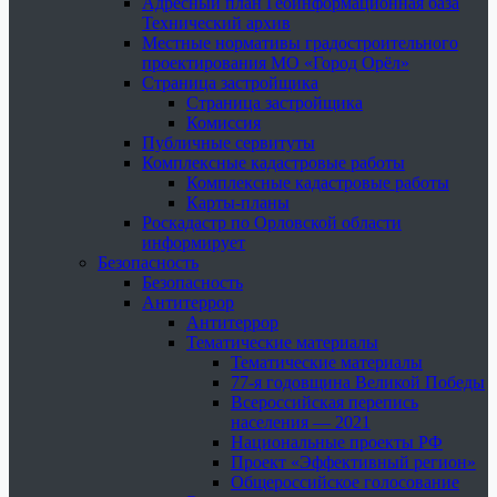
Адресный план Геоинформационная база
Технический архив
Местные нормативы градостроительного
проектирования МО «Город Орёл»
Страница застройщика
Страница застройщика
Комиссия
Публичные сервитуты
Комплексные кадастровые работы
Комплексные кадастровые работы
Карты-планы
Роскадастр по Орловской области
информирует
Безопасность
Безопасность
Антитеррор
Антитеррор
Тематические материалы
Тематические материалы
77-я годовщина Великой Победы
Всероссийская перепись
населения — 2021
Национальные проекты РФ
Проект «Эффективный регион»
Общероссийское голосование