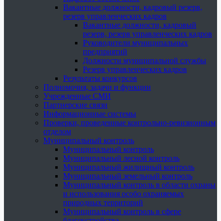
Вакантные должности, кадровый резерв,
резерв управленческих кадров
Вакантные должности, кадровый
резерв, резерв управленческих кадров
Руководители муниципальных
предприятий
Должности муниципальной службы
Резерв управленческих кадров
Результаты конкурсов
Полномочия, задачи и функции
Учрежденные СМИ
Партнерские связи
Информационные системы
Проверки, проведенные контрольно-ревизионным
отделом
Муниципальный контроль
Муниципальный контроль
Муниципальный лесной контроль
Муниципальный жилищный контроль
Муниципальный земельный контроль
Муниципальный контроль в области охраны
и использования особо охраняемых
природных территорий
Муниципальный контроль в сфере
благоустройства