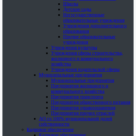
Школы
Детские сады
Негосударственные
образовательные учреждения
Учреждения дополнительного
образования
Прочие образовательные
учреждения
Учреждения культуры
Учреждения сферы строительства,
жилищного и коммунального
хозяйства
Учреждения издательской сферы
Муниципальные предприятия
Муниципальные предприятия
Предприятия жилищного и
коммунального хозяйства
Предприятия транспорта
Предприятия общественного питания
Предприятия здравоохранения
Предприятия прочих отраслей
АО со 100% муниципальной долей
собственности
Кадровое обеспечение
Кадровое обеспечение