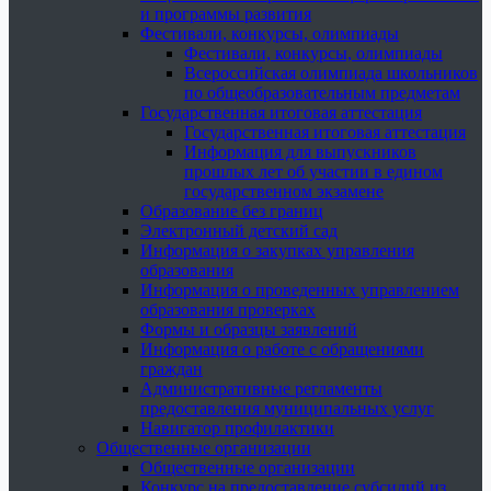
и программы развития
Фестивали, конкурсы, олимпиады
Фестивали, конкурсы, олимпиады
Всероссийская олимпиада школьников
по общеобразовательным предметам
Государственная итоговая аттестация
Государственная итоговая аттестация
Информация для выпускников
прошлых лет об участии в едином
государственном экзамене
Образование без границ
Электронный детский сад
Информация о закупках управления
образования
Информация о проведенных управлением
образования проверках
Формы и образцы заявлений
Информация о работе с обращениями
граждан
Административные регламенты
предоставления муниципальных услуг
Навигатор профилактики
Общественные организации
Общественные организации
Конкурс на предоставление субсидий из