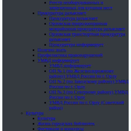
Реестр необорудованных и
запрещенных для купания мест
Прокуратура разъясняет
Прокуратура разъясняет
Орловская природоохранная
межрайонная прокуратура разъясняет
Орловская транспортная прокуратура
разъясняет
Прокуратура информирует
Полезно знать
Профилактика правонарушений
УМВД информирует
УМВД информирует
ОП № 1 (по Железнодорожному
району) УМВД России по г. Орлу
ОП № 2 (по Заводскому району) УМВД
России по г. Орлу
ОП № 3 (по Северному району) УМВД
России по г. Орлу
УМВД России по г. Орлу (Советский
район)
Культура
Культура
Жизнь городских библиотек
Фестивали и конкурсы