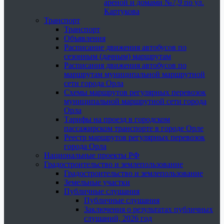
ареной и домами №7,9 по ул.
Картукова
Транспорт
Транспорт
Объявления
Расписание движения автобусов по
сезонным (дачным) маршрутам
Расписания движения автобусов по
маршрутам муниципальной маршрутной
сети города Орла
Схемы маршрутов регулярных перевозок
муниципальной маршрутной сети города
Орла
Тарифы на проезд в городском
пассажирском транспорте в городе Орле
Реестр маршрутов регулярных перевозок
города Орла
Национальные проекты РФ
Градостроительство и землепользование
Градостроительство и землепользование
Земельные участки
Публичные слушания
Публичные слушания
Заключения о результатах публичных
слушаний, 2026 год