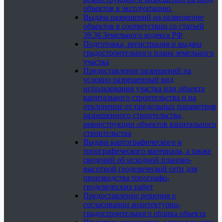
объектов в эксплуатацию.
Выдача разрешений на размещение
объектов в соответствии со статьей
39.36 Земельного кодекса РФ
Подготовка, регистрация и выдача
градостроительного плана земельного
участка
Предоставление разрешений на
условно разрешенный вид
использования участка или объекта
капитального строительства и на
отклонение от предельных параметров
разрешенного строительства,
реконструкции объектов капитального
строительства
Выдача картографического и
топографического материала, а также
сведений об исходной планово-
высотной геодезической сети для
производства топографо-
геодезических работ
Предоставление решения о
согласовании архитектурно-
градостроительного облика объекта