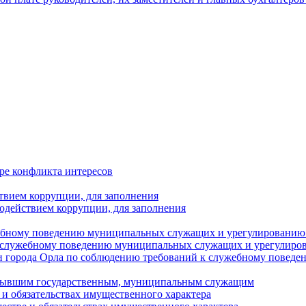
ре конфликта интересов
твием коррупции, для заполнения
одействием коррупции, для заполнения
ебному поведению муниципальных служащих и урегулированию 
 служебному поведению муниципальных служащих и урегулиро
 города Орла по соблюдению требований к служебному повед
с бывшим государственным, муниципальным служащим
е и обязательствах имущественного характера