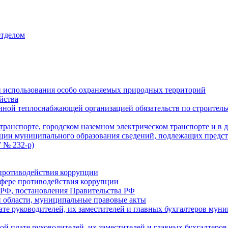
отделом
 использования особо охраняемых природных территорий
йства
ой теплоснабжающей организацией обязательств по строительс
ранспорте, городском наземном электрическом транспорте и в 
ции муниципального образования сведений, подлежащих предст
 № 232-р)
противодействия коррупции
фере противодействия коррупции
 РФ, постановления Правительства РФ
 области, муниципальные правовые акты
ате руководителей, их заместителей и главных бухгалтеров м
ой плате руководителей, их заместителей и главных бухгалте