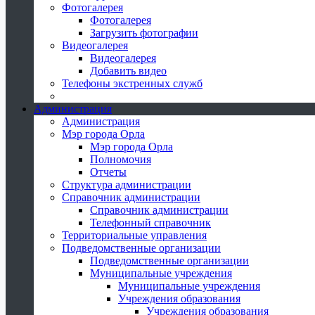
Фотогалерея
Фотогалерея
Загрузить фотографии
Видеогалерея
Видеогалерея
Добавить видео
Телефоны экстренных служб
Администрация
Администрация
Мэр города Орла
Мэр города Орла
Полномочия
Отчеты
Структура администрации
Справочник администрации
Справочник администрации
Телефонный справочник
Территориальные управления
Подведомственные организации
Подведомственные организации
Муниципальные учреждения
Муниципальные учреждения
Учреждения образования
Учреждения образования