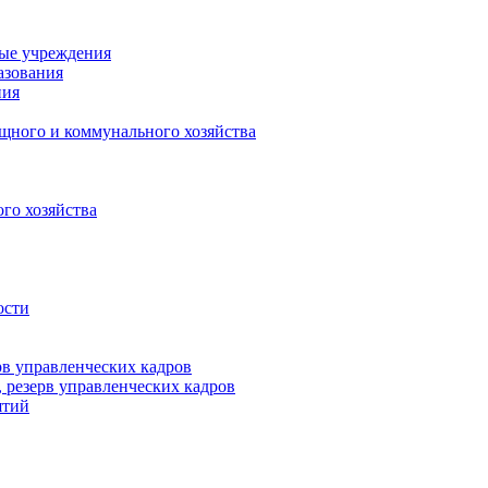
ные учреждения
азования
ния
щного и коммунального хозяйства
го хозяйства
ости
рв управленческих кадров
 резерв управленческих кадров
ятий