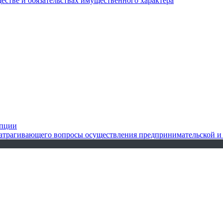
ществе и обязательствах имущественного характера
упции
 затрагивающего вопросы осуществления предпринимательской и