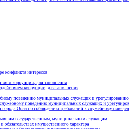
ре конфликта интересов
твием коррупции, для заполнения
одействием коррупции, для заполнения
ебному поведению муниципальных служащих и урегулированию 
 служебному поведению муниципальных служащих и урегулиро
 города Орла по соблюдению требований к служебному повед
с бывшим государственным, муниципальным служащим
е и обязательствах имущественного характера