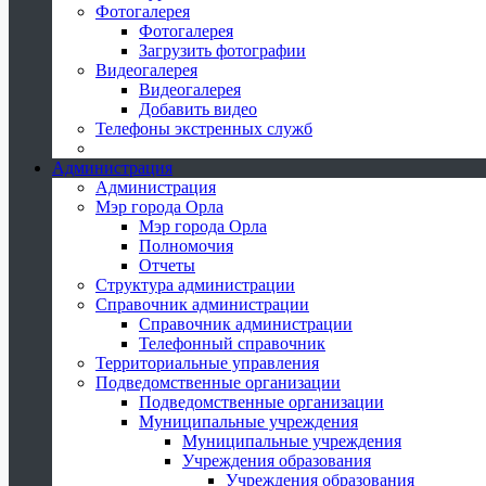
Фотогалерея
Фотогалерея
Загрузить фотографии
Видеогалерея
Видеогалерея
Добавить видео
Телефоны экстренных служб
Администрация
Администрация
Мэр города Орла
Мэр города Орла
Полномочия
Отчеты
Структура администрации
Справочник администрации
Справочник администрации
Телефонный справочник
Территориальные управления
Подведомственные организации
Подведомственные организации
Муниципальные учреждения
Муниципальные учреждения
Учреждения образования
Учреждения образования