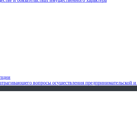
ществе и обязательствах имущественного характера
упции
 затрагивающего вопросы осуществления предпринимательской и