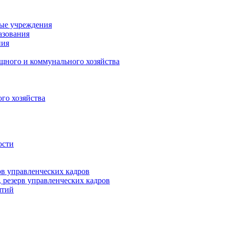
ные учреждения
азования
ния
щного и коммунального хозяйства
го хозяйства
ости
рв управленческих кадров
 резерв управленческих кадров
ятий