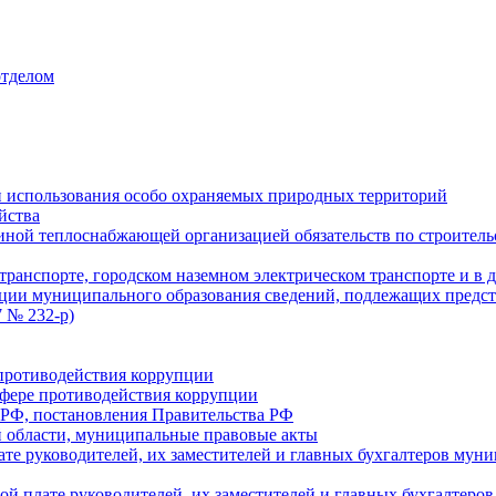
отделом
 использования особо охраняемых природных территорий
йства
ой теплоснабжающей организацией обязательств по строительс
ранспорте, городском наземном электрическом транспорте и в 
ции муниципального образования сведений, подлежащих предст
 № 232-р)
противодействия коррупции
фере противодействия коррупции
 РФ, постановления Правительства РФ
 области, муниципальные правовые акты
ате руководителей, их заместителей и главных бухгалтеров м
ой плате руководителей, их заместителей и главных бухгалте